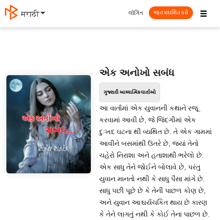
☰
લૉગિન
मराठी
મફત પ્રકાશિત કરો
એક અનોખો સબંધ
ગુજરાતી આધ્યાત્મિક વાર્તાઓ
આ વાર્તામાં એક યુવાનની કથાને રજૂ
કરવામાં આવી છે, જે જિંદગીમાં એક
દુઃખદ ઘટના થી વ્યથિત છે. તે એક ગામમાં
આવીને બસમાંથી ઉતરે છે, જ્યાં તેનો
ચહેરો નિરાશા અને હતાશાથી ભરેલો છે.
એક સાધુ તેને જોઈને બોલાવે છે, પરંતુ
યુવાન માનતો નથી કે સાધુ પૈસા માંગે છે.
સાધુ પછી પૂછે છે કે તેની પાછળ કોણ છે,
અને યુવાન આશ્ચર્યચકિત થાય છે કારણ
કે તેને લાગતું નથી કે કોઈ તેના પાછળ છે.