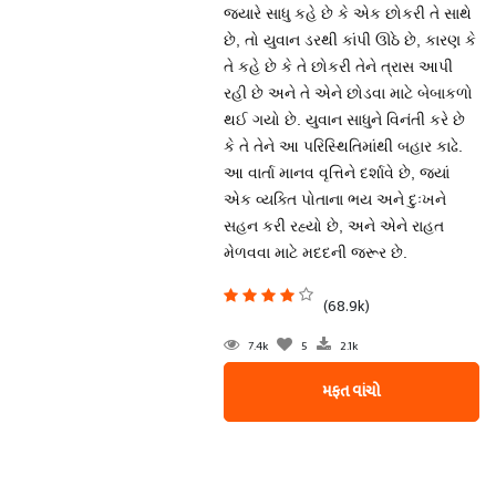
જ્યારે સાધુ કહે છે કે એક છોકરી તે સાથે
છે, તો યુવાન ડરથી કાંપી ઊઠે છે, કારણ કે
તે કહે છે કે તે છોકરી તેને ત્રાસ આપી
રહી છે અને તે એને છોડવા માટે બેબાકળો
થઈ ગયો છે. યુવાન સાધુને વિનંતી કરે છે
કે તે તેને આ પરિસ્થિતિમાંથી બહાર કાઢે.
આ વાર્તા માનવ વૃત્તિને દર્શાવે છે, જ્યાં
એક વ્યક્તિ પોતાના ભય અને દુઃખને
સહન કરી રહ્યો છે, અને એને રાહત
મેળવવા માટે મદદની જરૂર છે.
(68.9k)
7.4k
5
2.1k
મફત વાંચો