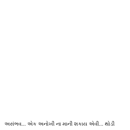
અસંભવ... એક અનોખી ના માની શકાય એવી... થોડી