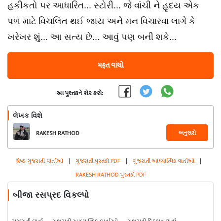
હકીકતો પર આધારિત... સ્ટોરી... જે વાંચી ને હૃદય એક
પળ માટે વિચલિત થઈ જાય અને મન વિચારવા લાગે કે
ખરેખર શું... આ સત્ય છે... આવું પણ બની શકે...
મફત વાંચો
આ પુસ્તકને શેર કરો:
લેખક વિશે
અનુસરો
RAKESH RATHOD
શ્રેષ્ઠ ગુજરાતી વાર્તાઓ
|
ગુજરાતી પુસ્તકો PDF
|
ગુજરાતી આધ્યાત્મિક વાર્તાઓ
|
RAKESH RATHOD પુસ્તકો PDF
બીજા રસપ્રદ વિકલ્પો