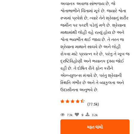
અચાનક અવાજ સાંભળાય છે, જે
શ્વેતાભાભીને ચિંતામાં મૂકે છે. જ્યારે શ્વેતા
રૂમમાં પ્રવેશે છે, ત્યારે તેને શ્રેયાનું શરીર
જમીન પર પચ્છી પડેલું મળે છે. શ્રેયાના
માથામાંથી લોહી વહે રહ્યું હોય છે અને
શ્વેતા ભયભીત થઈ જાય છે. તે તરત જ
શ્રેયાના માથાને સાચવે છે અને લોહી
રોકવા માટે પ્રયત્ન કરે છે, પરંતુ તે ખૂબ જ
દ્રષ્ટિવિહોણી અને ભયાનક દૃશ્ય જોઈ
રહી છે. તે દોષિત રીતે ફોન કરીને
એમ્બ્યુલન્સ મંગાવે છે, પરંતુ શ્રેયાની
સ્થિતિ ગંભીર છે અને તે વ્યાકુલતા અને
ઉદાસીનતા અનુભવે છે.
(77.5k)
7.3k
9
3.2k
મફત વાંચો