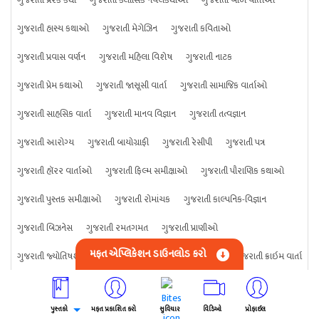
ગુજરાતી હાસ્ય કથાઓ
ગુજરાતી મેગેઝિન
ગુજરાતી કવિતાઓ
ગુજરાતી પ્રવાસ વર્ણન
ગુજરાતી મહિલા વિશેષ
ગુજરાતી નાટક
ગુજરાતી પ્રેમ કથાઓ
ગુજરાતી જાસૂસી વાર્તા
ગુજરાતી સામાજિક વાર્તાઓ
ગુજરાતી સાહસિક વાર્તા
ગુજરાતી માનવ વિજ્ઞાન
ગુજરાતી તત્વજ્ઞાન
ગુજરાતી આરોગ્ય
ગુજરાતી બાયોગ્રાફી
ગુજરાતી રેસીપી
ગુજરાતી પત્ર
ગુજરાતી હૉરર વાર્તાઓ
ગુજરાતી ફિલ્મ સમીક્ષાઓ
ગુજરાતી પૌરાણિક કથાઓ
ગુજરાતી પુસ્તક સમીક્ષાઓ
ગુજરાતી રોમાંચક
ગુજરાતી કાલ્પનિક-વિજ્ઞાન
ગુજરાતી બિઝનેસ
ગુજરાતી રમતગમત
ગુજરાતી પ્રાણીઓ
મફત એપ્લિકેશન ડાઉનલોડ કરો
ગુજરાતી જ્યોતિષશાસ્ત્ર
ગુજરાતી વિજ્ઞાન
ગુજરાતી કંઈપણ
ગુજરાતી ક્રાઇમ વાર્તા
પુસ્તકો
મફત પ્રકાશિત કરો
સુવિચાર
વિડિઓ
પ્રોફાઈલ