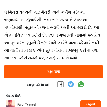
બે મિત્રો વચ્ચેની ગાઢ મૈત્રી અને નિર્ભેળ પ્રેમના
તાણાવાણાંમાં ગૂંથાયેલી, તથા સમાજ અને કાસ્ટના
બંધનોમાંથી બહાર નીકળવા સંઘર્ષ કરતી આ સ્ટોરી છે. આ
એક યુનિક લવ સ્ટોરી છે. કદાચ ગુજરાતી ભાષામાં ક્યારેય
આ પ્રકારના મુદ્દાને કેન્દ્ર સાથે લઈને વાર્તા કહેવાઈ નથી.
આ વાર્તા તમને છેક અંત સુધી વાંચવા મજબૂર કરી રાખશે.
આ લવ સ્ટોરી તમને કશુંક નવું આપીને જશે...
મફત વાંચો
આ પુસ્તકને શેર કરો:
લેખક વિશે
અનુસરો
Parth Toroneel