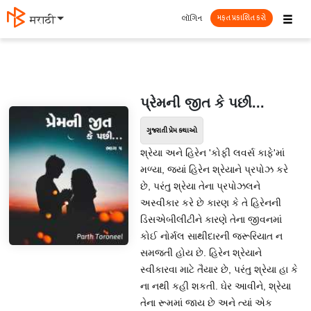
☰
લૉગિન
मराठी
મફત પ્રકાશિત કરો
પ્રેમની જીત કે પછી...
ગુજરાતી પ્રેમ કથાઓ
શ્રેયા અને હિરેન 'કોફી લવર્સ કાફે'માં
મળ્યા, જ્યાં હિરેન શ્રેયાને પ્રપોઝ કરે
છે, પરંતુ શ્રેયા તેના પ્રપોઝલને
અસ્વીકાર કરે છે કારણ કે તે હિરેનની
ડિસએબીલીટીને કારણે તેના જીવનમાં
કોઈ નોર્મલ સાથીદારની જરૂરિયાત ન
સમજતી હોય છે. હિરેન શ્રેયાને
સ્વીકારવા માટે તૈયાર છે, પરંતુ શ્રેયા હા કે
ના નથી કહી શકતી. ઘેર આવીને, શ્રેયા
તેના રૂમમાં જાય છે અને ત્યાં એક