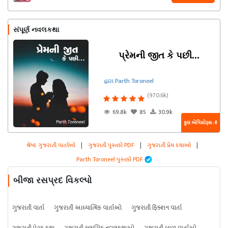
સંપૂર્ણ નવલકથા
પ્રેમની જીત કે પછી...
દ્વારા Parth Toroneel
(970.6k)
69.8k
85
30.9k
કુલ એપિસોડ્સ : 8
શ્રેષ્ઠ ગુજરાતી વાર્તાઓ
|
ગુજરાતી પુસ્તકો PDF
|
ગુજરાતી પ્રેમ કથાઓ
|
Parth Toroneel પુસ્તકો PDF
બીજા રસપ્રદ વિકલ્પો
ગુજરાતી વાર્તા
ગુજરાતી આધ્યાત્મિક વાર્તાઓ
ગુજરાતી ફિક્શન વાર્તા
ગુજરાતી પ્રેરક કથા
ગુજરાતી ક્લાસિક નવલકથાઓ
ગુજરાતી બાળ વાર્તાઓ