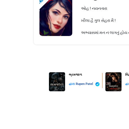
ઓહ ! નયનતારા
ખીલા હૈ ગુલ સેહરા મૈ !
અભ્યાસમાં મન ન લાગતું હોય તેવ
ભ્રમજાળ
બિ
દ્વારા
Rupen Patel
દ્વ