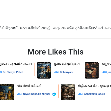
ો વિદ્યાર્થી - ઘરના વડીલોની સલાહો - માત્ર ચાર વર્ષમાં ટ્રેડીંગના બિઝનેસનો વ્યાપ
More Likes This
હાઇન્ડ ધ સ્ક્રીનશોટ - Part 1
પુનર્જન્મની પ્રતિજ્ઞા - 1
અધુરા પ
ારા
Dr. Shreya Patel
દ્વારા
Dr.hariyani
દ્વારા
ja
એક છોકરી નામે ચકી
લોહી તરસ્યા લોક - પ્રકરણ 
દ્વારા
Niyati Kapadia Nirjhar
દ્વારા
Ashoksinh jadeja