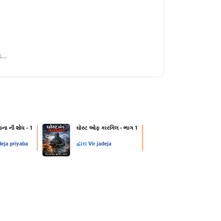
...
ાના ની શોધ - 1
ઘોસ્ટ ઓફ કારગિલ - ભાગ 1
deja priyaba
દ્વારા
Vir jadeja
1