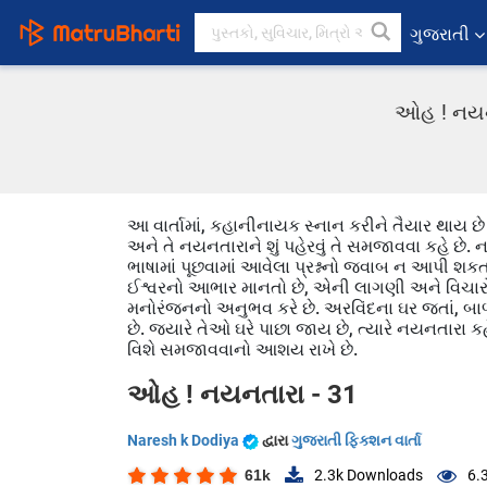
ગુજરાતી
ઓહ ! નયનતા
આ વાર્તામાં, કહાનીનાયક સ્નાન કરીને તૈયાર થાય છે
અને તે નયનતારાને શું પહેરવું તે સમજાવવા કહે છે. ન
ભાષામાં પૂછવામાં આવેલા પ્રશ્નનો જવાબ ન આપી શકતા
ઈશ્વરનો આભાર માનતો છે, એની લાગણી અને વિચારોથી
મનોરંજનનો અનુભવ કરે છે. અરવિંદના ઘર જતાં, 
છે. જ્યારે તેઓ ઘરે પાછા જાય છે, ત્યારે નયનતારા 
વિશે સમજાવવાનો આશય રાખે છે.
ઓહ ! નયનતારા - 31
Naresh k Dodiya
દ્વારા
ગુજરાતી ફિક્શન વાર્તા
61k
2.3k
Downloads
6.