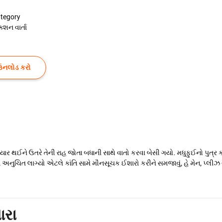
tegory
ક્શન વાર્તા
ઉનલોડ કરો
ઈને ઉતરે તેની રાહ જોતા બધાની સાથે વાતો કરવા બેસી ગયો. મધુફુઈનો પુત્ર કાન્તિ
ે અનુચિત લાગ્યો એટલે કાંતિ સામે મૌનસૂચક ઈશારો કરીને સમજાવું, હે મેન, પ્લીઝ
રા