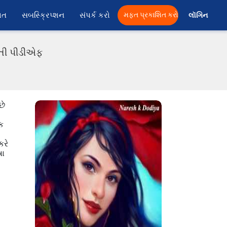
ાત
સબસ્ક્રિપ્શન
સંપર્ક કરો
મફત પ્રકાશિત કરો
લૉગિન 
રાતી પીડીએફ
છે
ક
કરે
ષા