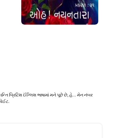
 બ્રિટિશ ઈંગ્લિશ ભાષામાં મને પૂછે છે, હે... મેન નંબર
 વેઈટ.