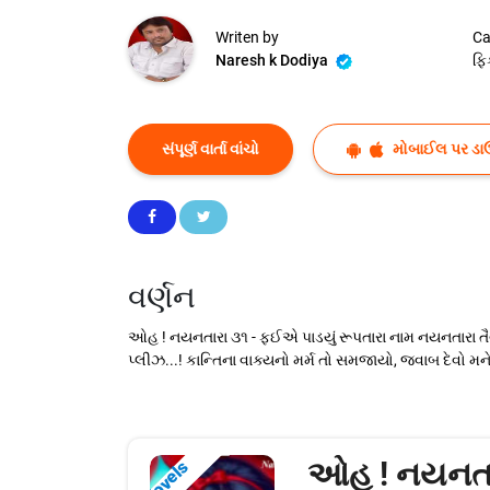
Writen by
Ca
Naresh k Dodiya
ફિ
સંપૂર્ણ વાર્તા વાંચો
મોબાઈલ પર ડા
વર્ણન
ઓહ ! નયનતારા ૩૧ - ફઈએ પાડયું રૂપતારા નામ નયનતારા તૈયાર થ
પ્લીઝ...! કાન્તિના વાક્યનો મર્મ તો સમજાયો, જવાબ દેવો મન
ઓહ ! નયનતા
Novels