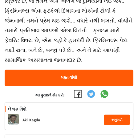
થ્રિલર છે, જે તમને એક અલગ જ દુનિયામાં લઇ જશે.
ક્રિમિનલ્સ એવા ફટકેલાં દિમાગના લોકોની ટોળી કે
જેમનાથી તમને પ્રેમ થઇ જશે... વધારે નથી લખતો, વાંચીને
તમારો પ્રતિભાવ આપજો એજ વિનંતી... ક્રાઇમ મારો
ફેવરિટ વિષય છે, એમ કહોકે હમદર્દી છે. ક્રિમિનલ્સ પેદા
નથી થતા, બને છે, બનવું પડે છે.. અને તે માટે આપણી
સામાજિક અસમાનતા જવાબદાર છે.
મફત વાંચો
આ પુસ્તકને શેર કરો:
લેખક વિશે
અનુસરો
Akil Kagda