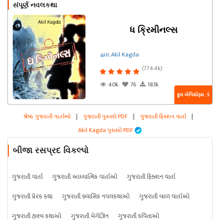
સંપૂર્ણ નવલકથા
ધ ક્રિમીનલ્સ
દ્વારા Akil Kagda
(774.4k)
40k
76
18.1k
કુલ એપિસોડ્સ : 5
શ્રેષ્ઠ ગુજરાતી વાર્તાઓ
|
ગુજરાતી પુસ્તકો PDF
|
ગુજરાતી ફિક્શન વાર્તા
|
Akil Kagda પુસ્તકો PDF
બીજા રસપ્રદ વિકલ્પો
ગુજરાતી વાર્તા
ગુજરાતી આધ્યાત્મિક વાર્તાઓ
ગુજરાતી ફિક્શન વાર્તા
ગુજરાતી પ્રેરક કથા
ગુજરાતી ક્લાસિક નવલકથાઓ
ગુજરાતી બાળ વાર્તાઓ
ગુજરાતી હાસ્ય કથાઓ
ગુજરાતી મેગેઝિન
ગુજરાતી કવિતાઓ