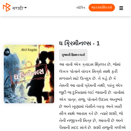
☰
લૉગિન
मराठी
મફત પ્રકાશિત કરો
ધ ક્રિમીનલ્સ - 1
ગુજરાતી ફિક્શન વાર્તા
આ વાર્તા એક ક્રાઇમ થ્રિલર છે, જેમાં
લેખક પોતાને વાંચક મિત્રો સાથે ફરી
મળવાને માટે ઉત્સુક છે. તે કહે છે કે
તેમની આ વાર્તા પ્રેમની નથી, પરંતુ એક
જુદી જ દુનિયામાં લઈ જવાની છે. વાર્તામાં
એક પાત્ર, રાજુ, પોતાને ઉદાસ અનુભવે
છે અને ખૂણામાં બેસીને બરફ અને ખારી
સીંગ સાથે આરામ કરે છે. ત્યારે શશી, જે
તેની નજીકની મિત્ર છે, આવતી છે અને
પૈસાની મદદ માંગે છે. શશી રાજુની ગલીએ