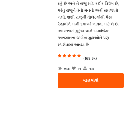
રહે છે અને તે રાજુ માટે કંઈક વિશેષ છે,
પરંતુ રાજુને તેનો મનનો અર્થ સમજાતો
નથી. શશી રાજુની વોલેટમાંથી પૈસા
ઉઠાવીને માની દવાઓ લાવવા માટે લે છે.
આ કથામાં કુટુંબ અને સામાજિક
અસમાનતા અંગેના મુદ્દાઓને પણ
સ્પર્શવામાં આવ્યા છે.
(168.9k)
9.5k
14
4.1k
મફત વાંચો