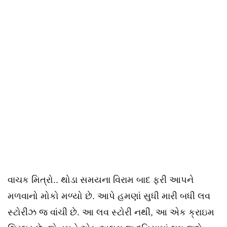
વાચક મિત્રો.. થોડા સમયના વિરામ બાદ ફરી આપને
મળવાનો મોકો મળ્યો છે. આપે હમણાં સુધી મારી બધી લવ
સ્ટોરીઝ જ વાંચી છે. આ લવ સ્ટોરી નથી, આ એક ક્રાઇમ