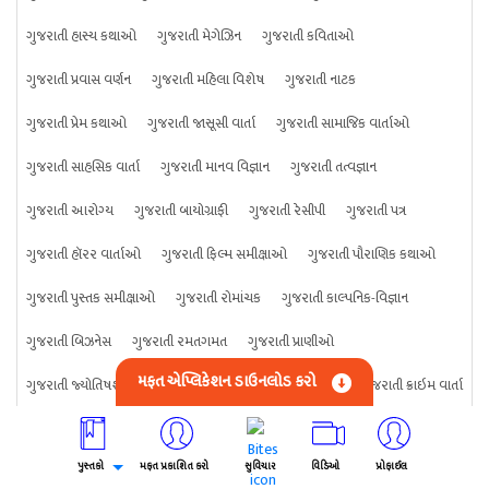
ગુજરાતી હાસ્ય કથાઓ
ગુજરાતી મેગેઝિન
ગુજરાતી કવિતાઓ
ગુજરાતી પ્રવાસ વર્ણન
ગુજરાતી મહિલા વિશેષ
ગુજરાતી નાટક
ગુજરાતી પ્રેમ કથાઓ
ગુજરાતી જાસૂસી વાર્તા
ગુજરાતી સામાજિક વાર્તાઓ
ગુજરાતી સાહસિક વાર્તા
ગુજરાતી માનવ વિજ્ઞાન
ગુજરાતી તત્વજ્ઞાન
ગુજરાતી આરોગ્ય
ગુજરાતી બાયોગ્રાફી
ગુજરાતી રેસીપી
ગુજરાતી પત્ર
ગુજરાતી હૉરર વાર્તાઓ
ગુજરાતી ફિલ્મ સમીક્ષાઓ
ગુજરાતી પૌરાણિક કથાઓ
ગુજરાતી પુસ્તક સમીક્ષાઓ
ગુજરાતી રોમાંચક
ગુજરાતી કાલ્પનિક-વિજ્ઞાન
ગુજરાતી બિઝનેસ
ગુજરાતી રમતગમત
ગુજરાતી પ્રાણીઓ
મફત એપ્લિકેશન ડાઉનલોડ કરો
ગુજરાતી જ્યોતિષશાસ્ત્ર
ગુજરાતી વિજ્ઞાન
ગુજરાતી કંઈપણ
ગુજરાતી ક્રાઇમ વાર્તા
પુસ્તકો
મફત પ્રકાશિત કરો
સુવિચાર
વિડિઓ
પ્રોફાઈલ