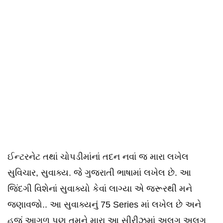
ઈન્ટરનેટ તથાં ચોપડીમાંનાં તદન નવાં જ મારા લખેલ
સુવિચાર, સુવાક્ય. જે ગુજરાતી ભાષામાં લખેલ છે. આ
જિંદગી વિશેનાં સુવાક્યો કેવાં લાગ્યા એ જરૂરથી મને
જણાવજો.. આ સુવાક્યનું 75 Series માં લખેલ છે અને
હજું આગળ પણ તમને મારા આ સીરીઝમાં અલગ અલગ