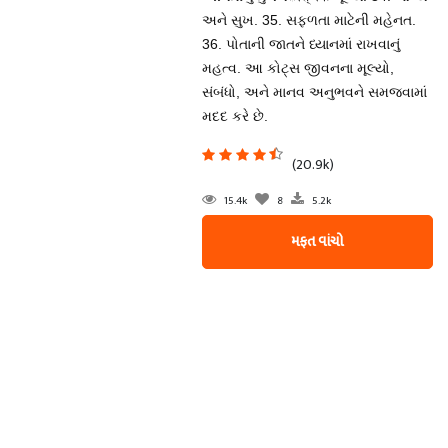
અને સુખ. 35. સફળતા માટેની મહેનત.
36. પોતાની જાતને ધ્યાનમાં રાખવાનું
મહત્વ. આ કોટ્સ જીવનના મૂલ્યો,
સંબંધો, અને માનવ અનુભવને સમજવામાં
મદદ કરે છે.
(20.9k)
15.4k
8
5.2k
મફત વાંચો