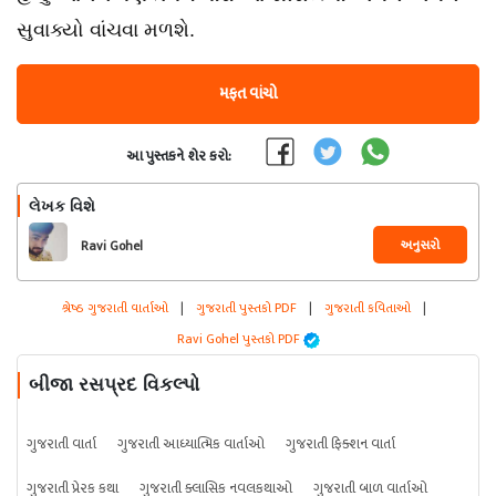
સુવાક્યો વાંચવા મળશે.
મફત વાંચો
આ પુસ્તકને શેર કરો:
લેખક વિશે
અનુસરો
Ravi Gohel
શ્રેષ્ઠ ગુજરાતી વાર્તાઓ
|
ગુજરાતી પુસ્તકો PDF
|
ગુજરાતી કવિતાઓ
|
Ravi Gohel પુસ્તકો PDF
બીજા રસપ્રદ વિકલ્પો
ગુજરાતી વાર્તા
ગુજરાતી આધ્યાત્મિક વાર્તાઓ
ગુજરાતી ફિક્શન વાર્તા
ગુજરાતી પ્રેરક કથા
ગુજરાતી ક્લાસિક નવલકથાઓ
ગુજરાતી બાળ વાર્તાઓ