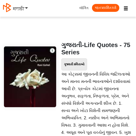
☰
લૉગિન
मराठी
મફત પ્રકાશિત કરો
ગુજરાતી-Life Quotes - 75
Series
ગુજરાતી કવિતાઓ
આ કોટ્સમાં જીવનની વિવિધ જટિલતાઓ
અને માનવ મનની ભાવનાઓને દર્શાવવામાં
આવી છે. પ્રત્યેક કોટમાં જીવનના
અનુભવ, સફળતા, નિષ્ફળતા, પ્રેમ, અને
સંબંધો વિશેની અગત્યની શીખ છે. 1.
સત્ય અને ખોટા વિશેની સમજણની
અભિવ્યક્તિ. 2. નસીબ અને અભિમાનનો
વિષય. 3. ગુમાવવાની આશા ન હોવા વિશે.
4. અધૂરા અને પૂરા વચ્ચેનું જીવન. 5. ખુશ