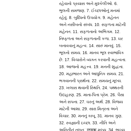
રહેવાનો પ્રયાસ અને મુશ્કેલીઓ. 6.
ભુલની સમજણ. 7. ઈચ્છાઓનું મનમાં
રહેવું. 8. બુધ્ધિનો ઉપયોગ. 9. મહેનત
અને નસીબનો સંબંધ. 10. સફળતા માટેની
મહેનત. 11. સફળતાનો અભિગમ. 12.
નિષ્ફળતા અને સફળતાની કળા. 13. ઘર
બનાવવાનું મહત્વ. 14. સારું માનવું. 15.
ભૂલનો સમય. 16. માનવ ભૂલ સ્વાભાવિક
છે. 17. વિચારોને વ્યક્ત કરવાની મહત્વતા.
18. આજનો મહત્ત્વ. 19. મનની શુદ્ધતા.
20. મહાભારત અને આધુનિક સમય. 21.
ભગવાનની પ્રાર્થના. 22. સમયનું મૂલ્ય.
23. ખલાસ થવાની સ્થિતિ. 24. પથ્થરની
ઉદાહરણ. 25. માતા-પિતા પ્રેમ. 26. પૈસા
અને સપના. 27. ઘરનું અર્થ. 28. વિજય
માટેની આશા. 29. સારા મિત્રતા અને
વિચાર. 30. મનનું કાબૂ. 31. માનવ ગુણ.
32. સ્વજ્ઞાની ઇચ્છા. 33. નીતિ અને
અનિતીનું તુલનात्मक મૂલ્ય. 34. ભાગ્ય