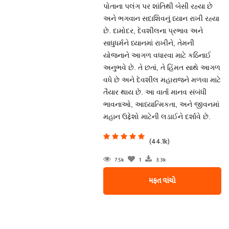
પોતાના પલંગ પર શાંતિથી બેસી રહ્યા છે
અને ભગવાન સદાશિવનું ધ્યાન રાખી રહ્યા
છે. દામોદર, દેવશીલના પ્રભાવ અને
સાધુધર્મને ધ્યાનમાં રાખીને, તેમની
યોજનાને આગળ વધારવા માટે કઠિનાઈ
અનુભવે છે. તે છતાં, તે હિંમત સાથે આગળ
વધે છે અને દેવશીલ મહારાજને મળવા માટે
તૈયાર થાય છે. આ વાર્તા માનવ સંબંધી
ભાવનાઓ, આધ્યાત્મિકતા, અને જીવનમાં
મહાન ઉદ્દેશો માટેની લડાઈને દર્શાવે છે.
(44.1k)
7.5k
1
3.3k
મફત વાંચો