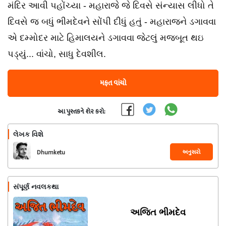
મંદિર આવી પહોંચ્યા - મહારાજે જે દિવસે સંન્યાસ લીધો તે
દિવસે જ બધું ભીમદેવને સોંપી દીધું હતું - મહારાજને ડગાવવા
એ દમ્મોદર માટે હિમાલયને ડગાવવા જેટલું મજબૂત થઇ
પડ્યું... વાંચો, સાધુ દેવશીલ.
મફત વાંચો
આ પુસ્તકને શેર કરો:
લેખક વિશે
અનુસરો
Dhumketu
સંપૂર્ણ નવલકથા
અજિત ભીમદેવ