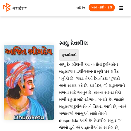
☰
લૉગિન
मराठी
મફત પ્રકાશિત કરો
સાધુ દેવશીલ
ગુજરાતી વાર્તા
સાધુ દેવશીલની આ વાર્તામાં દુર્લભસેન
મહારાજ મંડલીગ્રામના મૂલેશ્વર મંદિર
પહોંચે છે, જ્યાં તેઓ દેવતીરથ પૂજારી
સાથે સંવાદ કરે છે. દામોદર, જે મહારાજને
મળવા માટે આતુર છે, રાતના સમય મેચે
મળી રહેવા માટે યોજના બનાવે છે. જ્યારે
મહારાજ દુર્લભસેનને વિદાય આપે છે, ત્યારે
ગજરાજો આંસુઓ સાથે તેમને
despedida આપે છે. દેવશીલ મહારાજ,
જેઓ હવે એક જ્ઞાનીઓમાં સામેલ છે,