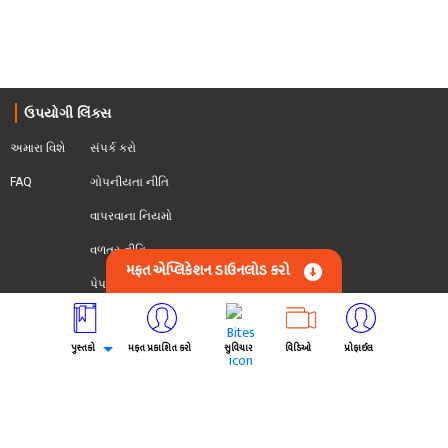
મફત એપ્લિકેશન ડાઉનલોડ કરો
પુસ્તકો
મફત પ્રકાશિત કરો
સુવિચાર
વિડિઓ
પ્રોફાઈલ