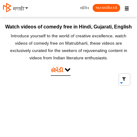
☰
લૉગિન
मराठी
મફત પ્રકાશિત કરો
Watch videos of comedy free in Hindi, Gujarati, English
Introduce yourself to the world of creative excellence, watch
videos of comedy free on Matrubharti, these videos are
exclusively curated for the seekers of rejuvenating content in
videos from Indian literature enthusiasts.
કૉમેડી