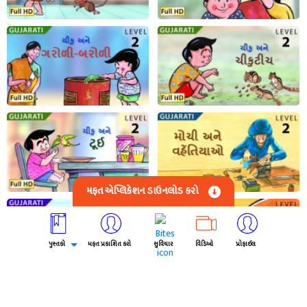
મફત એપ્લિકેશન ડાઉનલોડ કરો
પુસ્તકો
મફત પ્રકાશિત કરો
સુવિચાર
વિડિઓ
પ્રોફાઈલ