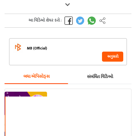
આ વિડિઓ શેયર કરો :
MB (Official)
અનુસરો
બધા એપિસોડ્સ
સંબંધિત વિડિઓ
એ તરફ ઢોળાવ - કવિ સંમેલન - શ્રી
કૌશિક પરમાર