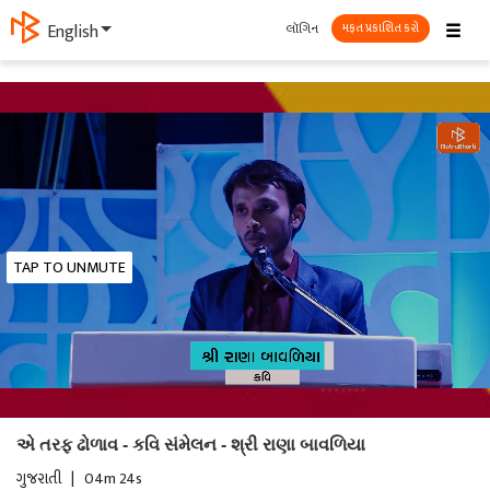
☰
લૉગિન
English
મફત પ્રકાશિત કરો
TAP TO UNMUTE
એ તરફ ઢોળાવ - કવિ સંમેલન - શ્રી રાણા બાવળિયા
ગુજરાતી
|
04m 24s