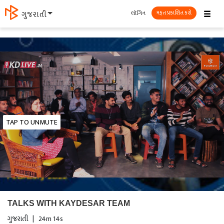
☰
લૉગિન
ગુજરાતી
મફત પ્રકાશિત કરો
TAP TO UNMUTE
TALKS WITH KAYDESAR TEAM
ગુજરાતી
|
24m 14s