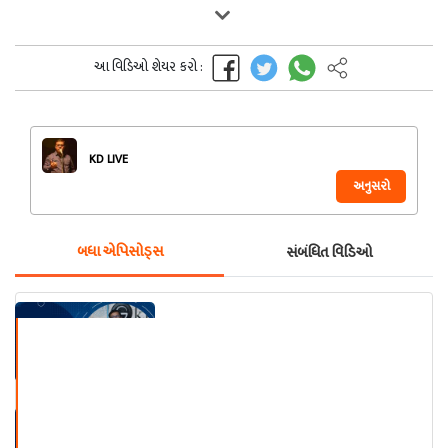
આ વિડિઓ શેયર કરો :
KD LIVE
અનુસરો
બધા એપિસોડ્સ
સંબંધિત વિડિઓ
KD Solo
TALKS WITH HIMMAT MAURYA