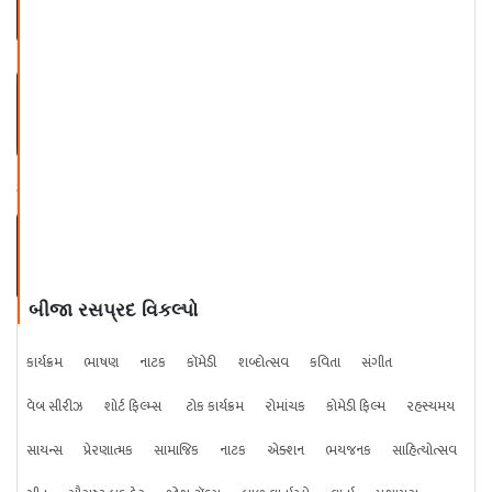
KBC ROUND with DEEP KHATR
I
TALKS WITH KAYDESAR TEAM
બીજા રસપ્રદ વિકલ્પો
કાર્યક્રમ
ભાષણ
નાટક
કૉમેડી
શબ્દોત્સવ
કવિતા
સંગીત
વેબ સીરીઝ
શોર્ટ ફિલ્મ્સ
ટોક કાર્યક્રમ
રોમાંચક
કોમેડી ફિલ્મ
રહસ્યમય
સાયન્સ
પ્રેરણાત્મક
સામાજિક
નાટક
એક્શન
ભયજનક
સાહિત્યોત્સવ