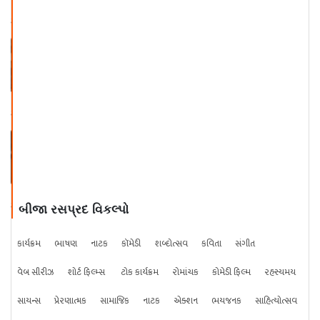
Yara Tari Yari - Aa Jagya Mari Ch
e - S01 Ep 06
Yara Tari Yari - Tara Nam Ni Cha
- S01 Ep 07 - Season Finale
બીજા રસપ્રદ વિકલ્પો
કાર્યક્રમ
ભાષણ
નાટક
કૉમેડી
શબ્દોત્સવ
કવિતા
સંગીત
વેબ સીરીઝ
શોર્ટ ફિલ્મ્સ
ટોક કાર્યક્રમ
રોમાંચક
કોમેડી ફિલ્મ
રહસ્યમય
સાયન્સ
પ્રેરણાત્મક
સામાજિક
નાટક
એક્શન
ભયજનક
સાહિત્યોત્સવ