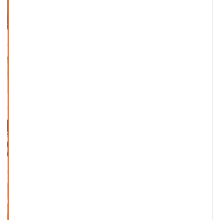
Yara Tari Yari - Mulaqat - S01 Ep
02
Yara Tari Yari - Pahervesh - S01
Ep 03
Yara Tari Yari - Surprise - S01 Ep
04
Yara Tari Yari - Have Maro Varo -
S01 Ep 05