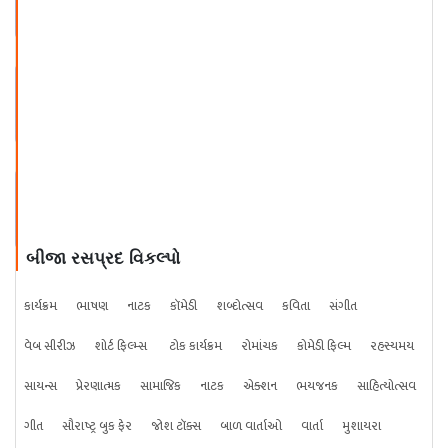
ભાવેશ ભટ્ટ - કાવ્યોત્સવ ભાગ - ૩
ભાવેશ ભટ્ટ - કાવ્યોત્સવ ભાગ - ૪
બીજા રસપ્રદ વિકલ્પો
કાર્યક્રમ
ભાષણ
નાટક
કૉમેડી
શબ્દોત્સવ
કવિતા
સંગીત
વેબ સીરીઝ
શોર્ટ ફિલ્મ્સ
ટોક કાર્યક્રમ
રોમાંચક
કોમેડી ફિલ્મ
રહસ્યમય
સાયન્સ
પ્રેરણાત્મક
સામાજિક
નાટક
એક્શન
ભયજનક
સાહિત્યોત્સવ
ગીત
સૌરાષ્ટ્ર બુક ફેર
જોશ ટૉક્સ
બાળ વાર્તાઓ
વાર્તા
મુશાયરા