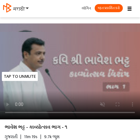
☰
લૉગિન
मराठी
મફત પ્રકાશિત કરો
TAP TO UNMUTE
ભાવેશ ભટ્ટ - કાવ્યોત્સવ ભાગ - ૧
ગુજરાતી
|
11m 19s
|
9.7k વ્યુસ