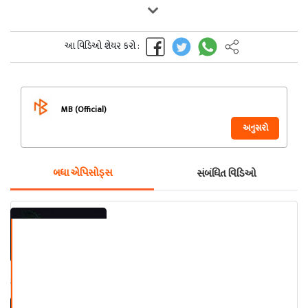
આ વિડિઓ શેયર કરો :
MB (Official)
અનુસરો
બધા એપિસોડ્સ
સંબંધિત વિડિઓ
આશુ પટેલ સાથે ઓન ધ સ્પોટ ભાગ -
૧