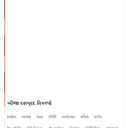
આશુ પટેલ સાથે ઓન ધ સ્પોટ ભાગ -
૯
આશુ પટેલ સાથે ઓન ધ સ્પોટ ભાગ -
૧૦
આશુ પટેલ સાથે ઓન ધ સ્પોટ ભાગ -
૧૧
બીજા રસપ્રદ વિકલ્પો
કાર્યક્રમ
ભાષણ
નાટક
કૉમેડી
શબ્દોત્સવ
કવિતા
સંગીત