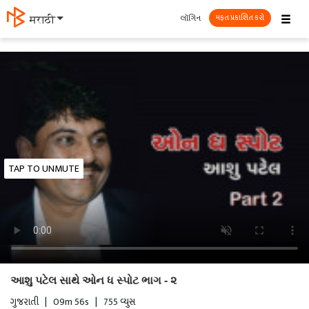
☰
લૉગિન
मराठी
મફત પ્રકાશિત કરો
TAP TO UNMUTE
આશુ પટેલ સાથે ઓન ધ સ્પોટ ભાગ - ૨
ગુજરાતી
|
09m 56s
|
755 વ્યુસ