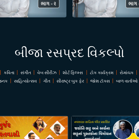
બીજા રસપ્રદ વિકલ્પો
કવિતા
સંગીત
વેબ સીરીઝ
શોર્ટ ફિલ્મ્સ
ટોક કાર્યક્રમ
રોમાંચક
જનક
સાહિત્યોત્સવ
ગીત
સૌરાષ્ટ્ર બુક ફેર
જોશ ટૉક્સ
બાળ વાર્તાઓ