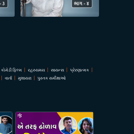
કોમેડી ફિલ્મ
રહસ્યમય
સાયન્સ
પ્રેરણાત્મક
વાર્તા
મુશાયરા
પુસ્તક સમીક્ષાઓ