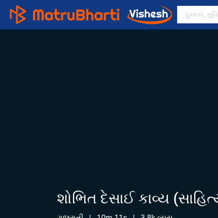
શોભિત દેસાઈ કાવ્ય (સાહિત્
ગુજરાતી
|
10m 11s
|
3.8k વ્યુસ