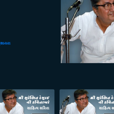
ુશાયરા