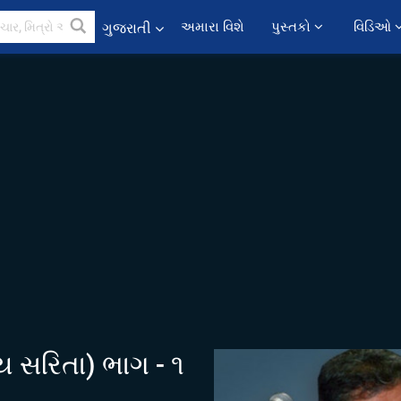
અમારા વિશે
પુસ્તકો 
વિડિઓ 
ગુજરાતી
ય સરિતા) ભાગ - ૧