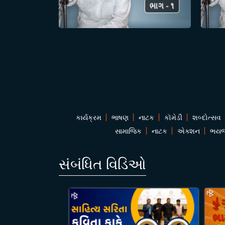
કાર્યક્રમ
ભાષણ
નાટક
કૉમેડી
શબ્દોત્સવ
સામાજિક
નાટક
એક્શન
ભય
સંબંધિત વિડિઓ