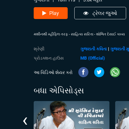
Play
ટ્રેલર જુઓ
મશીનથી મ્હીફિલ તરફ - સાહિત્ય સરિતા - શોભિત દેસાઈ કાવ્ય
શ્રેણી
ગુજરાતી કવિતા
|
ગુજરાતી મ
પ્રોડક્શન હાઉસ
MB (Official)
આ વિડિઓ શેયર કરો
બધા એપિસોડ્સ
‹