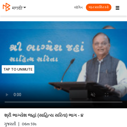
☰
લૉગિન
मराठी
મફત પ્રકાશિત કરો
TAP TO UNMUTE
શ્રી ભાગ્યેશ જહાં (સાહિત્ય સરિતા) ભાગ - ૪
ગુજરાતી
|
06m 59s