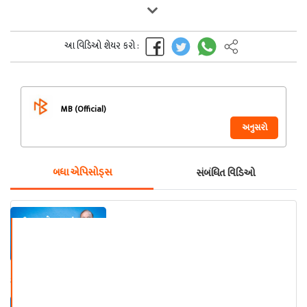
આ વિડિઓ શેયર કરો :
MB (Official)
અનુસરો
બધા એપિસોડ્સ
સંબંધિત વિડિઓ
શ્રી ભાગ્યેશ જહાં (સાહિત્ય સરિતા)
ભાગ - ૧