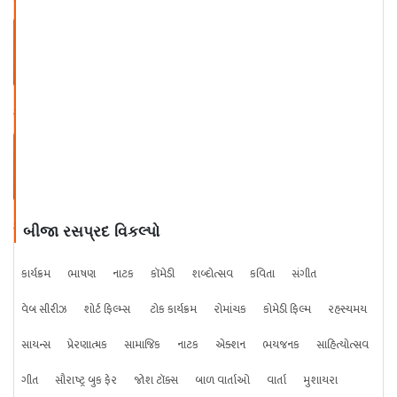
ડો. નિમિત્ત ઓઝાની કવિતાઓ ભાગ - ૧
૩
ડો. નિમિત્ત ઓઝાની કવિતાઓ ભાગ - ૧
૪
બીજા રસપ્રદ વિકલ્પો
કાર્યક્રમ
ભાષણ
નાટક
કૉમેડી
શબ્દોત્સવ
કવિતા
સંગીત
વેબ સીરીઝ
શોર્ટ ફિલ્મ્સ
ટોક કાર્યક્રમ
રોમાંચક
કોમેડી ફિલ્મ
રહસ્યમય
સાયન્સ
પ્રેરણાત્મક
સામાજિક
નાટક
એક્શન
ભયજનક
સાહિત્યોત્સવ
ગીત
સૌરાષ્ટ્ર બુક ફેર
જોશ ટૉક્સ
બાળ વાર્તાઓ
વાર્તા
મુશાયરા