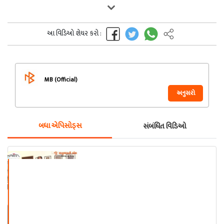
આ વિડિઓ શેયર કરો :
MB (Official)
અનુસરો
બધા એપિસોડ્સ
સંબંધિત વિડિઓ
"જિંદગી તને થેન્ક યુ" બુક વિમોચન
ડો. નિમિત્ત ઓઝાની કવિતાઓ ભાગ - ૧