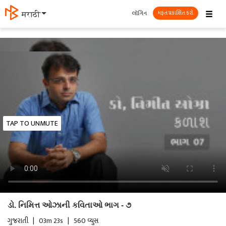
☰
લૉગિન
मराठी
મફત પ્રકાશિત કરો
TAP TO UNMUTE
ડો. નિમિત્ત ઓઝાની કવિતાઓ ભાગ - ૭
ગુજરાતી
|
03m 23s
|
560 વ્યુસ