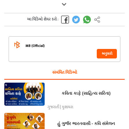
આ વિડિઓ શેયર કરો :
MB (Official)
અનુસરો
સંબંધિત વિડિઓ
કવિતા કાફે (સાહિત્ય સરિતા)
ગુજરાતી | મુશાયરા
હું ગુર્જર ભારતવાસી - કવિ સંમેલન