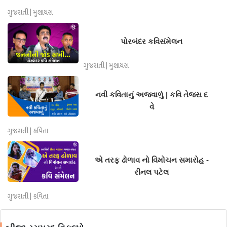
ગુજરાતી | મુશાયરા
પોરબંદર કવિસંમેલન
ગુજરાતી | મુશાયરા
નવી કવિતાનું અજવાળું | કવિ તેજસ દ
વે
ગુજરાતી | કવિતા
એ તરફ ઢોળાવ નો વિમોચન સમારોહ -
રીનલ પટેલ
ગુજરાતી | કવિતા