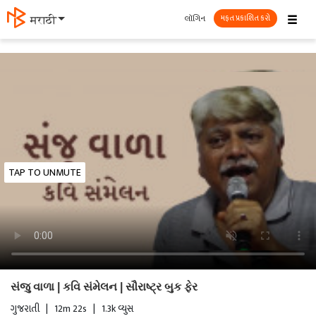
☰
લૉગિન
मराठी
મફત પ્રકાશિત કરો
TAP TO UNMUTE
સંજુ વાળા | કવિ સંમેલન | સૌરાષ્ટ્ર બુક ફેર
ગુજરાતી
|
12m 22s
|
1.3k વ્યુસ