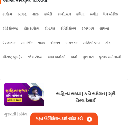
બીજા રસપ્રદ વિકલ્પો
કાર્યક્રમ
ભાષણ
નાટક
કૉમેડી
શબ્દોત્સવ
કવિતા
સંગીત
વેબ સીરીઝ
શોર્ટ ફિલ્મ્સ
ટોક કાર્યક્રમ
રોમાંચક
કોમેડી ફિલ્મ
રહસ્યમય
સાયન્સ
પ્રેરણાત્મક
સામાજિક
નાટક
એક્શન
ભયજનક
સાહિત્યોત્સવ
ગીત
સૌરાષ્ટ્ર બુક ફેર
જોશ ટૉક્સ
બાળ વાર્તાઓ
વાર્તા
મુશાયરા
પુસ્તક સમીક્ષાઓ
સાહિત્ય સંધ્યા | કવિ સંમેલન | શ્રી
વિરલ દેસાઈ
ગુજરાતી | કવિતા
મફત એપ્લિકેશન ડાઉનલોડ કરો