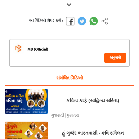
આ વિડિઓ શેયર કરો :
MB (Official)
અનુસરો
સંબંધિત વિડિઓ
કવિતા કાફે (સાહિત્ય સરિતા)
ગુજરાતી | મુશાયરા
હું ગુર્જર ભારતવાસી - કવિ સંમેલન