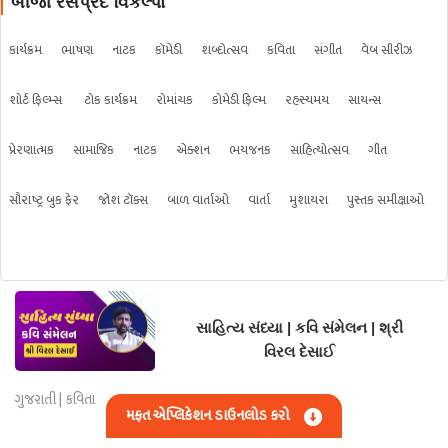
બીજા રસપ્રદ વિકલ્પો
કાર્યક્રમ
ભાષણ
નાટક
કૉમેડી
શબ્દોત્સવ
કવિતા
સંગીત
વેબ સીરીઝ
શોર્ટ ફિલ્મ્સ
ટોક કાર્યક્રમ
રોમાંચક
કોમેડી ફિલ્મ
રહસ્યમય
સાયન્સ
પ્રેરણાત્મક
સામાજિક
નાટક
એક્શન
ભયજનક
સાહિત્યોત્સવ
ગીત
સૌરાષ્ટ્ર બુક ફેર
જોશ ટૉક્સ
બાળ વાર્તાઓ
વાર્તા
મુશાયરા
પુસ્તક સમીક્ષાઓ
સાહિત્ય સંધ્યા | કવિ સંમેલન | શ્રી
વિરલ દેસાઈ
ગુજરાતી | કવિતા
મફત એપ્લિકેશન ડાઉનલોડ કરો