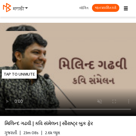
☰
લૉગિન
मराठी
મફત પ્રકાશિત કરો
TAP TO UNMUTE
મિલિન્દ ગઢવી | કવિ સંમેલન | સૌરાષ્ટ્ર બુક ફેર
ગુજરાતી
|
23m 08s
|
2.6k વ્યુસ