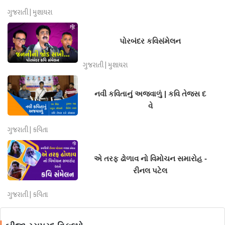
ગુજરાતી | મુશાયરા
પોરબંદર કવિસંમેલન
ગુજરાતી | મુશાયરા
નવી કવિતાનું અજવાળું | કવિ તેજસ દ
વે
ગુજરાતી | કવિતા
એ તરફ ઢોળાવ નો વિમોચન સમારોહ -
રીનલ પટેલ
ગુજરાતી | કવિતા