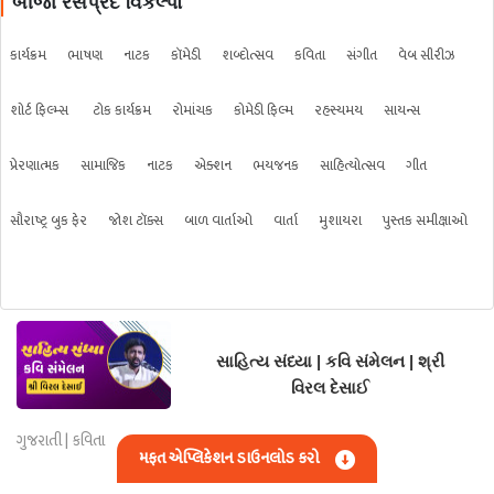
બીજા રસપ્રદ વિકલ્પો
કાર્યક્રમ
ભાષણ
નાટક
કૉમેડી
શબ્દોત્સવ
કવિતા
સંગીત
વેબ સીરીઝ
શોર્ટ ફિલ્મ્સ
ટોક કાર્યક્રમ
રોમાંચક
કોમેડી ફિલ્મ
રહસ્યમય
સાયન્સ
પ્રેરણાત્મક
સામાજિક
નાટક
એક્શન
ભયજનક
સાહિત્યોત્સવ
ગીત
સૌરાષ્ટ્ર બુક ફેર
જોશ ટૉક્સ
બાળ વાર્તાઓ
વાર્તા
મુશાયરા
પુસ્તક સમીક્ષાઓ
સાહિત્ય સંધ્યા | કવિ સંમેલન | શ્રી
વિરલ દેસાઈ
ગુજરાતી | કવિતા
મફત એપ્લિકેશન ડાઉનલોડ કરો