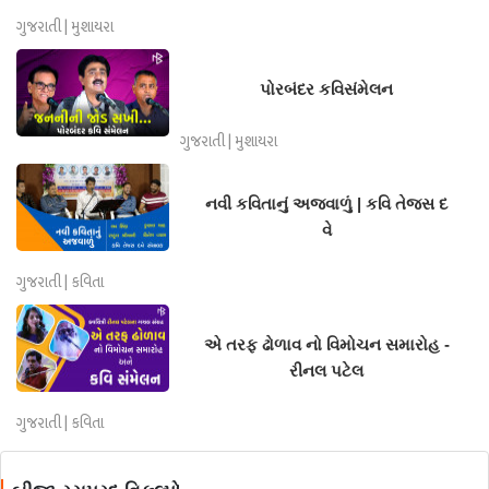
ગુજરાતી | મુશાયરા
પોરબંદર કવિસંમેલન
ગુજરાતી | મુશાયરા
નવી કવિતાનું અજવાળું | કવિ તેજસ દ
વે
ગુજરાતી | કવિતા
એ તરફ ઢોળાવ નો વિમોચન સમારોહ -
રીનલ પટેલ
ગુજરાતી | કવિતા