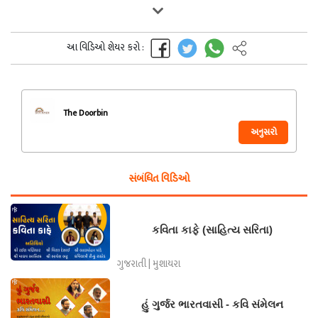
આ વિડિઓ શેયર કરો :
The Doorbin
અનુસરો
સંબંધિત વિડિઓ
કવિતા કાફે (સાહિત્ય સરિતા)
ગુજરાતી | મુશાયરા
હું ગુર્જર ભારતવાસી - કવિ સંમેલન