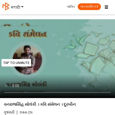
☰
લૉગિન
தமிழ்
મફત પ્રકાશિત કરો
TAP TO UNMUTE
વનરાજસિંહ સોલંકી । કવિ સંમેલન । દૂરબીન
ગુજરાતી
|
04m 21s