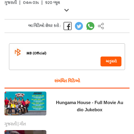
ગુજરાતી
|
04m 03s
|
920 વ્યુસ
આ વિડિઓ શેયર કરો :
MB (Official)
અનુસરો
સંબંધિત વિડિઓ
Hungama House - Full Movie Au
dio Jukebox
ગુજરાતી | ગીત