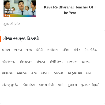
Keva Re Bharana | Teacher Of T
he Year
ગુજરાતી | ગીત
બીજા રસપ્રદ વિકલ્પો
કાર્યક્રમ
ભાષણ
નાટક
કૉમેડી
શબ્દોત્સવ
કવિતા
સંગીત
વેબ સીરીઝ
શોર્ટ ફિલ્મ્સ
ટોક કાર્યક્રમ
રોમાંચક
કોમેડી ફિલ્મ
રહસ્યમય
સાયન્સ
પ્રેરણાત્મક
સામાજિક
નાટક
એક્શન
ભયજનક
સાહિત્યોત્સવ
ગીત
સૌરાષ્ટ્ર બુક ફેર
જોશ ટૉક્સ
બાળ વાર્તાઓ
વાર્તા
મુશાયરા
પુસ્તક સમીક્ષાઓ