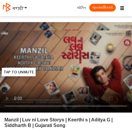
☰
લૉગિન
मराठी
મફત પ્રકાશિત કરો
TAP TO UNMUTE
Manzil | Luv ni Love Storys | Keerthi s | Aditya G |
Siddharth B | Gujarati Song