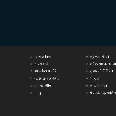
અમારા વિશે
શ્રેષ્ઠ વાર્તાઓ
સંપર્ક કરો
શ્રેષ્ઠ નવલકથા
ગોપનીયતા નીતિ
ગુજરાતી વિડિઓ
વાપરવાના નિયમો
લેખકો
વળતર નીતિ
શોર્ટ વિડિઓ
FAQ
પેપરબેક પ્રકાશિત