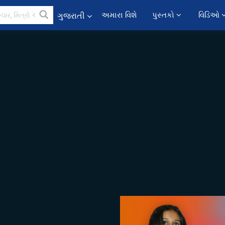
અમારા વિશે
પુસ્તકો 
વિડિઓ 
ગુજરાતી