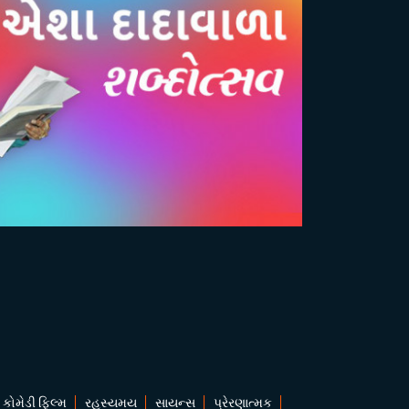
કોમેડી ફિલ્મ
રહસ્યમય
સાયન્સ
પ્રેરણાત્મક