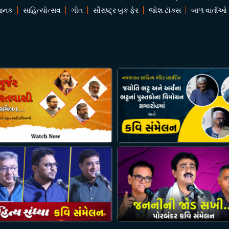
જનક
સાહિત્યોત્સવ
ગીત
સૌરાષ્ટ્ર બુક ફેર
જોશ ટૉક્સ
બાળ વાર્તાઓ