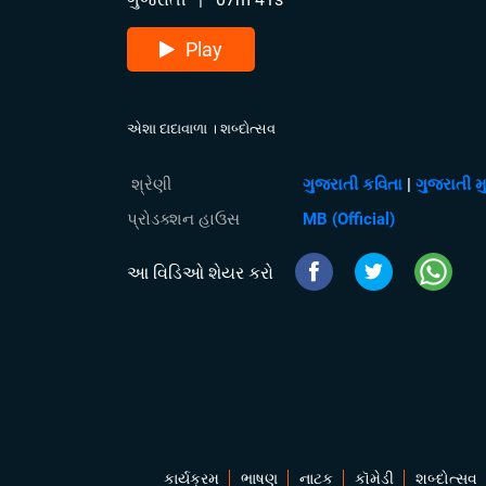
Play
એશા દાદાવાળા । શબ્દોત્સવ
શ્રેણી
ગુજરાતી કવિતા
|
ગુજરાતી મ
પ્રોડક્શન હાઉસ
MB (Official)
આ વિડિઓ શેયર કરો
કાર્યક્રમ
ભાષણ
નાટક
કૉમેડી
શબ્દોત્સવ