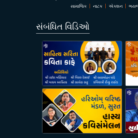
સામાજિક
નાટક
એક્શન
ભય
સંબંધિત વિડિઓ