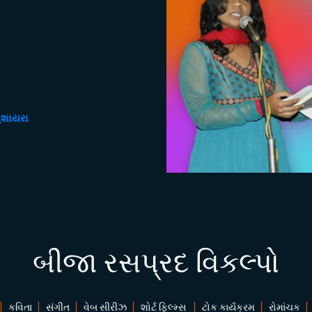
ુશાયરા
બીજા રસપ્રદ વિકલ્પો
કવિતા
સંગીત
વેબ સીરીઝ
શોર્ટ ફિલ્મ્સ
ટોક કાર્યક્રમ
રોમાંચક