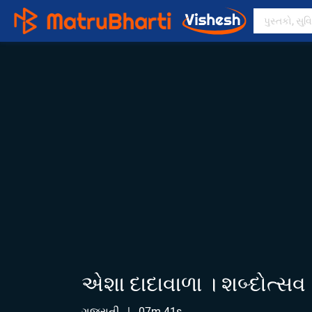
એશા દાદાવાળા । શબ્દોત્સવ
ગુજરાતી
|
07m 41s