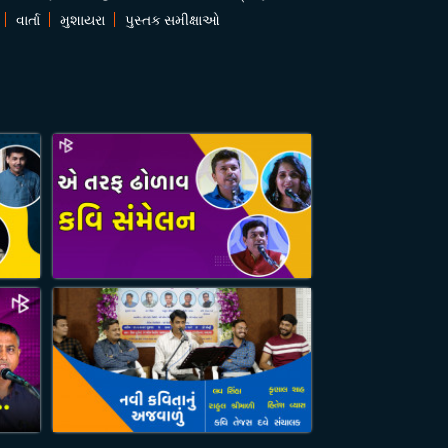
વાર્તા
મુશાયરા
પુસ્તક સમીક્ષાઓ