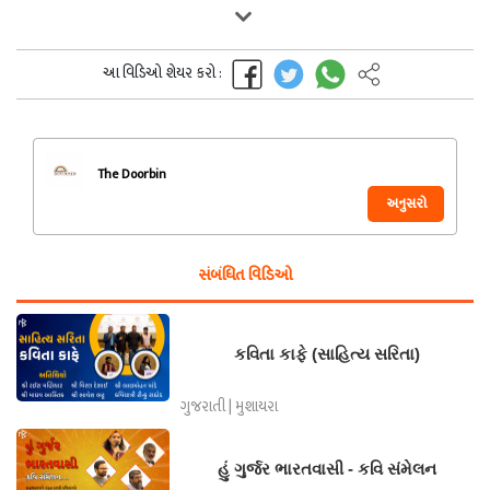
આ વિડિઓ શેયર કરો :
The Doorbin
અનુસરો
સંબંધિત વિડિઓ
કવિતા કાફે (સાહિત્ય સરિતા)
ગુજરાતી | મુશાયરા
હું ગુર્જર ભારતવાસી - કવિ સંમેલન