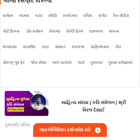
બીજા રસપ્રદ વિકલ્પો
કાર્યક્રમ
ભાષણ
નાટક
કૉમેડી
શબ્દોત્સવ
કવિતા
સંગીત
વેબ સીરીઝ
શોર્ટ ફિલ્મ્સ
ટોક કાર્યક્રમ
રોમાંચક
કોમેડી ફિલ્મ
રહસ્યમય
સાયન્સ
પ્રેરણાત્મક
સામાજિક
નાટક
એક્શન
ભયજનક
સાહિત્યોત્સવ
ગીત
સૌરાષ્ટ્ર બુક ફેર
જોશ ટૉક્સ
બાળ વાર્તાઓ
વાર્તા
મુશાયરા
પુસ્તક સમીક્ષાઓ
સાહિત્ય સંધ્યા | કવિ સંમેલન | શ્રી
વિરલ દેસાઈ
ગુજરાતી | કવિતા
મફત એપ્લિકેશન ડાઉનલોડ કરો