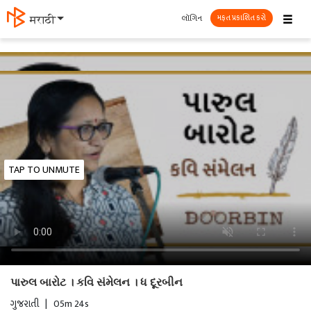
☰
લૉગિન
मराठी
મફત પ્રકાશિત કરો
TAP TO UNMUTE
પારુલ બારોટ । કવિ સંમેલન । ધ દૂરબીન
ગુજરાતી
|
05m 24s