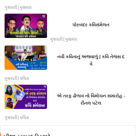
ગુજરાતી | મુશાયરા
પોરબંદર કવિસંમેલન
ગુજરાતી | મુશાયરા
નવી કવિતાનું અજવાળું | કવિ તેજસ દ
વે
ગુજરાતી | કવિતા
એ તરફ ઢોળાવ નો વિમોચન સમારોહ -
રીનલ પટેલ
ગુજરાતી | કવિતા