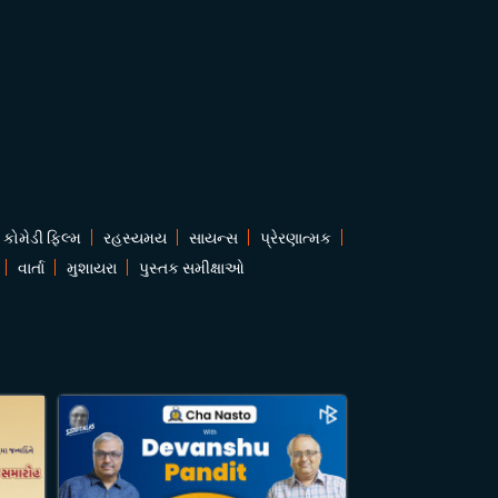
કોમેડી ફિલ્મ
રહસ્યમય
સાયન્સ
પ્રેરણાત્મક
વાર્તા
મુશાયરા
પુસ્તક સમીક્ષાઓ