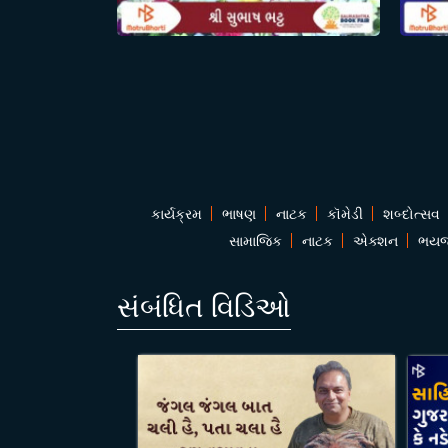
કાર્યક્રમ
ભાષણ
નાટક
કૉમેડી
શબ્દોત્સવ
સામાજિક
નાટક
એક્શન
ભય
સંબંધિત વિડિઓ