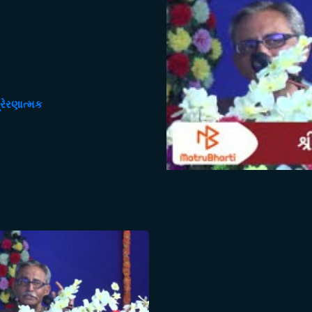
્રેરણાત્મક