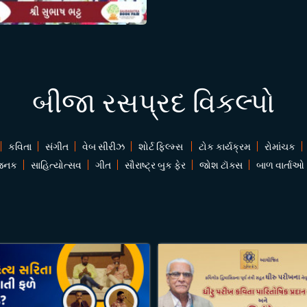
બીજા રસપ્રદ વિકલ્પો
કવિતા
સંગીત
વેબ સીરીઝ
શોર્ટ ફિલ્મ્સ
ટોક કાર્યક્રમ
રોમાંચક
જનક
સાહિત્યોત્સવ
ગીત
સૌરાષ્ટ્ર બુક ફેર
જોશ ટૉક્સ
બાળ વાર્તાઓ