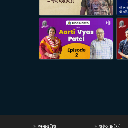
અમારા વિશે
શ્રેષ્ઠ વાર્તાઓ