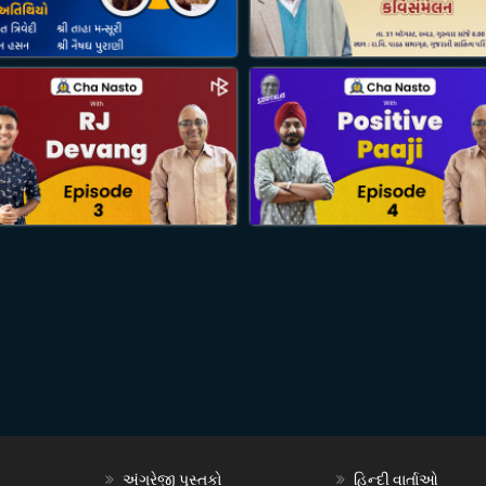
અંગ્રેજી પુસ્તકો
હિન્દી વાર્તાઓ