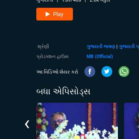
Play
શ્રેણી
ગુજરાતી ભાષણ
|
ગુજરાતી પ
પ્રોડક્શન હાઉસ
MB (Official)
આ વિડિઓ શેયર કરો
બધા એપિસોડ્સ
‹