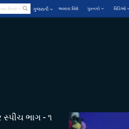
અમારા વિશે
પુસ્તકો 
વિડિઓ 
ગુજરાતી
ેર સ્પીચ ભાગ - ૧