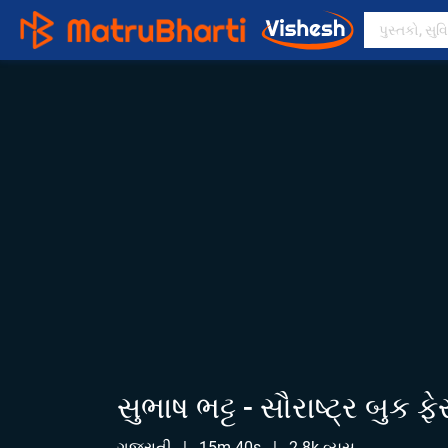
સુભાષ ભટ્ટ - સૌરાષ્ટ્ર બુક ફ
ગુજરાતી
|
15m 40s
|
2.8k વ્યુસ