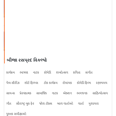
અંકિત ત્રિવેદી - પ્રેમનો પાસવર્ડ ભાગ
- ૯
અંકિત ત્રિવેદી - પ્રેમનો પાસવર્ડ ભાગ
- ૧૦
બીજા રસપ્રદ વિકલ્પો
કાર્યક્રમ
ભાષણ
નાટક
કૉમેડી
શબ્દોત્સવ
કવિતા
સંગીત
વેબ સીરીઝ
શોર્ટ ફિલ્મ્સ
ટોક કાર્યક્રમ
રોમાંચક
કોમેડી ફિલ્મ
રહસ્યમય
સાયન્સ
પ્રેરણાત્મક
સામાજિક
નાટક
એક્શન
ભયજનક
સાહિત્યોત્સવ
ગીત
સૌરાષ્ટ્ર બુક ફેર
જોશ ટૉક્સ
બાળ વાર્તાઓ
વાર્તા
મુશાયરા
પુસ્તક સમીક્ષાઓ