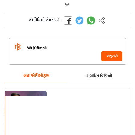
આ વિડિઓ શેયર કરો :
MB (Official)
અનુસરો
બધા એપિસોડ્સ
સંબંધિત વિડિઓ
અંકિત ત્રિવેદી - પ્રેમનો પાસવર્ડ ભાગ
- ૧