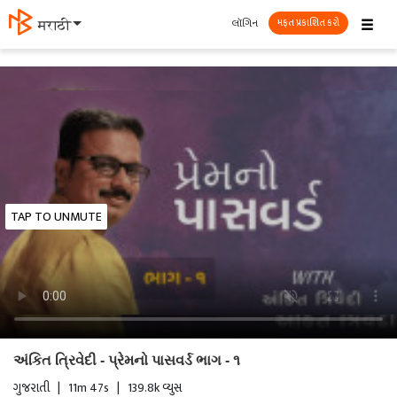
☰
લૉગિન
मराठी
મફત પ્રકાશિત કરો
TAP TO UNMUTE
અંકિત ત્રિવેદી - પ્રેમનો પાસવર્ડ ભાગ - ૧
ગુજરાતી
|
11m 47s
|
139.8k વ્યુસ