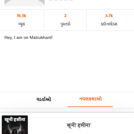
16.5k
2
3.7k
વ્યુસ
પુસ્તકો
ડાઉનલોડસ
Hey, I am on Matrubharti!
નવલકથાઓ
વાર્તાઓ
खूनी हसीना