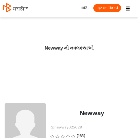
☰
લૉગિન
मराठी
મફત પ્રકાશિત કરો
Newway ની નવલકથાઓ
Newway
@newway025628
(163)