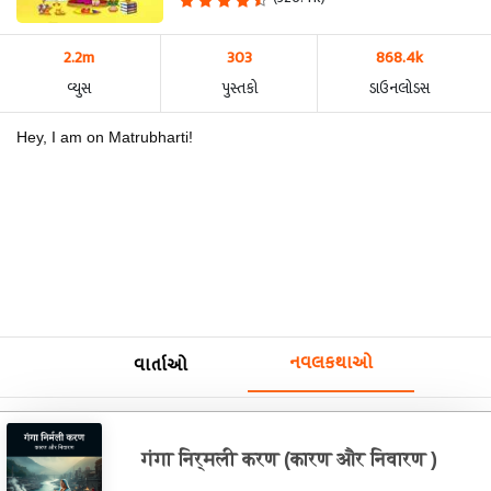
2.2m
303
868.4k
વ્યુસ
પુસ્તકો
ડાઉનલોડસ
Hey, I am on Matrubharti!
નવલકથાઓ
વાર્તાઓ
गंगा निर्मली करण (कारण और निवारण )