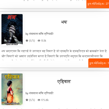
व्यवस्था चरमरा चुकी थी लू से आए दिन सैकड़ो लोग कालकलवित होते रहे थे शासन प्रशासन
કુલ એપિસોડ્સ : 27
के सारे प्रयास व्यर्थ साबित हो रहे थे लोगो का रोष शासन के विरुद्ध बढ़ता ही जा रहा था और
प्रशासन विद्युत आपूर्ति नियमित करती तो लू से मरने वालों के कारण स्वस्थ व्यवस्था पर
प्रश्न चिन्ह जनता द्वारा खड़ा कर अपने आक्रोश का प्रदर्शन किया जाता। कुल मिलाजुलाकर
भय
आ
by नंदलाल मणि त्रिपाठी
(5/5)
15.1k
भय अन्तर्मन कि गहराई से उतपन्न वह विचार है जो व्यक्ति के व्यक्तित्व को झकझोर देता है
और विचारों को अशांत उद्वेलित करता है विचारो कि उतपत्ति मनुष्य कि कल्पनाशीलता कि
योग्यता है जो उसे अपने परिवेश परिस्थितियों के कारण उसे विवश करती है जाग्रत करती है एव
કુલ એપિસોડ્સ : 1
उसके विचारों के सृजन के लिए प्रेरित करती है । विचारो के सृजन का धरातल मूल रूप से
मस्तिष्क है जिसे संवेदनाओं का संचार हृदय द्वारा प्राप्त होता है हृदय का नियंत्रण व्यक्ति कि
मूल प्रबृत्ति के चरित्र द्वारा किया जाता है । व्यक्ति के मूल चरित्र का निर्माण अन्तर मन
एहिवात
चेतना द्वारा किया जाता है जिसे सांस्कार कहते है ।
by नंदलाल मणि त्रिपाठी
(5/5)
175.8k