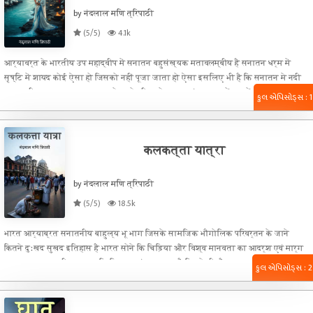
by नंदलाल मणि त्रिपाठी
(5/5)
4.1k
आर्यावर्त के भारतीय उप महाद्वीप में सनातन बहुसंख्यक मतावलम्बीय है सनातन धर्म में
सृष्टि में शायद कोई ऐसा हो जिसको नहीं पूजा जाता हो ऐसा इसलिए भी है कि सनातन मे नदी
झरना झील सागर अर्थात जल श्रोत जो जीवन के प्रमुख पंच महाभूतों तत्वों में महत्वपूर्ण
કુલ એપિસોડ્સ : 1
जल श्रोत है बृक्ष ऑक्सीजन छोड़ते है एवं वायु को स्वच्छ करते है जिससे प्राणियों को सांस
चलती है वायु प्रमुख पंच महाभूतों में दूसरा प्रमुख तत्व है सनातन में बृक्षों के विधि विधान
पूजन के तीज त्योहार एवं विधि विधान है!
कलकत्ता यात्रा
by नंदलाल मणि त्रिपाठी
(5/5)
18.5k
भारत आर्याब्रत सनातनीय बाहुल्य भू भाग जिसके सामजिक भौगोलिक परिवर्तन के जाने
कितने दुःखद सुखद इतिहास है भारत सोने कि चिड़िया और विश्व मानवता का आदर्श एवं मार्ग
दर्शक रहा सनातनी समाज अति विनम्र एवं सहज रहा है जिसने भी जैसा चाहा सनातनी समाज
કુલ એપિસોડ્સ : 2
को ढाला चाहे इस्लाम कि उत्पत्ति के साथ भारतीय संस्कृति धर्म पर कुदृष्टि प्रहार हो या
वास्कोडिगामा के भारत आने के बाद पश्चिमी यूरोपिय देशों का भारत के प्रति आर्थिक आकर्षण
दोनों कि परिणीति भारत कि गुलामी के रूप मे अतीत एवं इतिहास मे दर्ज है अशोक महान के