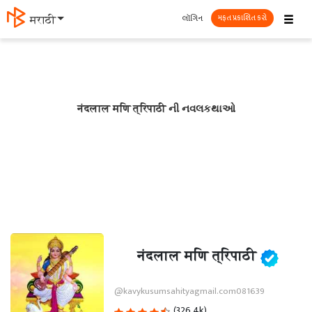
☰
લૉગિન
मराठी
મફત પ્રકાશિત કરો
नंदलाल मणि त्रिपाठी ની નવલકથાઓ
नंदलाल मणि त्रिपाठी
@kavykusumsahityagmail.com081639
(326.4k)