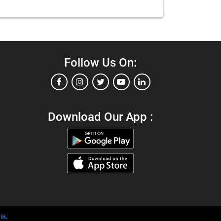
Follow Us On:
Download Our App :
ia
.