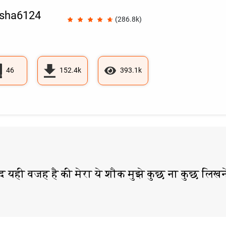
sha6124
(286.8k)
46
152.4k
393.1k
द यही वजह है की मेरा ये शौक मुझे कुछ ना कुछ लिखने