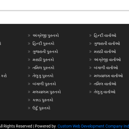
અંગ્રેજી પુસ્તકો
હિન્દી વાર્તાઓ
ઓ
હિન્દી પુસ્તકો
ગુજરાતી વાર્તાઓ
ગુજરાતી પુસ્તકો
મરાઠી વાર્તાઓ
મરાઠી પુસ્તકો
અંગ્રેજી વાર્તાઓ
તમિલ પુસ્તકો
બંગાળી વાર્તાઓ
 કરો
તેલુગુ પુસ્તકો
મલયાલમ વાર્તાઓ
બંગાળી પુસ્તકો
તમિલ વાર્તાઓ
મલયાલમ પુસ્તકો
તેલુગુ વાર્તાઓ
કન્નડ પુસ્તકો
ઉર્દુ પુસ્તકો
All Rights Reserved | Powered by
Custom Web Development Company Ind