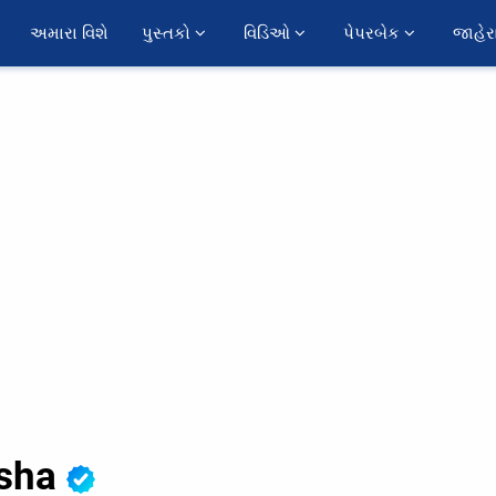
અમારા વિશે
પુસ્તકો 
વિડિઓ 
પેપરબેક 
જાહેર
sha