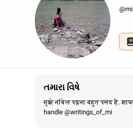
@mi
તમારા વિષે
मुझे नॉवेल पढ़ना बहुत पसंद है. शाय
handle @writings_of_mi