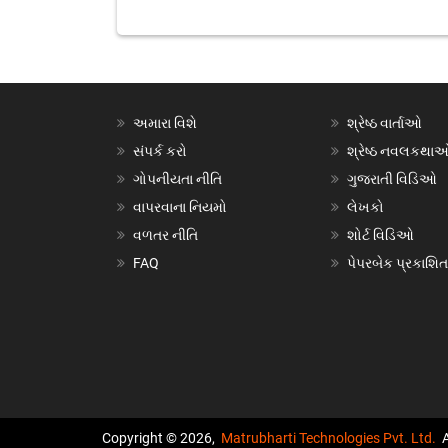
અમારા વિશે
શ્રેષ્ઠ વાર્તાઓ
સંપર્ક કરો
શ્રેષ્ઠ નવલકથા
ગોપનીયતા નીતિ
ગુજરાતી વિડિઓ
વાપરવાના નિયમો
લેખકો
વળતર નીતિ
શોર્ટ વિડિઓ
FAQ
પેપરબેક પ્રકાશિત
Copyright © 2026,
Matrubharti Technologies Pvt. Ltd.