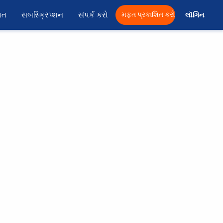
ાત
સબસ્ક્રિપ્શન
સંપર્ક કરો
મફત પ્રકાશિત કરો
લૉગિન 