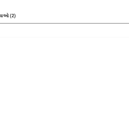
ાઓ (2)