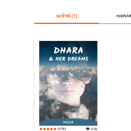
વાર્તાઓ (1)
નવલકથ
(4.5k)
6.5k