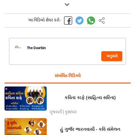
આ વિડિઓ શેયર કરો :
The Doorbin
અનુસરો
સંબંધિત વિડિઓ
કવિતા કાફે (સાહિત્ય સરિતા)
ગુજરાતી | મુશાયરા
હું ગુર્જર ભારતવાસી - કવિ સંમેલન