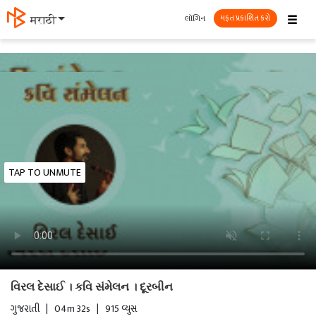
☰
લૉગિન
मराठी
મફત પ્રકાશિત કરો
TAP TO UNMUTE
વિરલ દેસાઈ । કવિ સંમેલન । દૂરબીન
ગુજરાતી
|
04m 32s
|
915 વ્યુસ