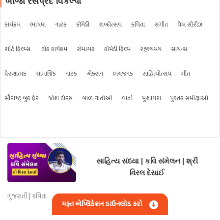
બીજા રસપ્રદ વિકલ્પો
કાર્યક્રમ
ભાષણ
નાટક
કૉમેડી
શબ્દોત્સવ
કવિતા
સંગીત
વેબ સીરીઝ
શોર્ટ ફિલ્મ્સ
ટોક કાર્યક્રમ
રોમાંચક
કોમેડી ફિલ્મ
રહસ્યમય
સાયન્સ
પ્રેરણાત્મક
સામાજિક
નાટક
એક્શન
ભયજનક
સાહિત્યોત્સવ
ગીત
સૌરાષ્ટ્ર બુક ફેર
જોશ ટૉક્સ
બાળ વાર્તાઓ
વાર્તા
મુશાયરા
પુસ્તક સમીક્ષાઓ
સાહિત્ય સંધ્યા | કવિ સંમેલન | શ્રી
વિરલ દેસાઈ
ગુજરાતી | કવિતા
મફત એપ્લિકેશન ડાઉનલોડ કરો