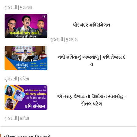
ગુજરાતી | મુશાયરા
પોરબંદર કવિસંમેલન
ગુજરાતી | મુશાયરા
નવી કવિતાનું અજવાળું | કવિ તેજસ દ
વે
ગુજરાતી | કવિતા
એ તરફ ઢોળાવ નો વિમોચન સમારોહ -
રીનલ પટેલ
ગુજરાતી | કવિતા