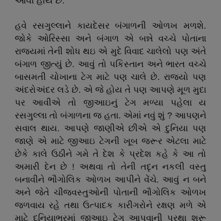
આવી હોય છે.
હવે રસગુલ્લાને કાયદેસર બંગાળની ઓળખ મળશે.
જોકે ઓરિસ્સા અને બંગાળ એ બન્ને વચ્ચે પોતાના
રાજ્યમાં તેની શોધ થઇ એ મુદે વિવાદ ચાલેલો પણ અંતે
બંગાળ જીત્યું છે. આવું તો પકિસ્તાન અને ભારત વચ્ચે
બાસમતી ચોખાના ટેગ માટે પણ ચાલે છે. રાજ્યો પણ
અંદરોઅંદર લડે છે. એ જે હોય તે પણ આપણે મૂળ મુદા
પર આવીએ તો જીઆઇનું ટેગ મળ્યા પહેલા ય
રસગુલ્લા તો બંગાળના જ હતા. એમાં નવું શું ? આપણને
સવાલ થાય. આપણે જાણીએ છીએ એ દુનિયા પણ
જાણે એ માટે જીઆઇ ટેગની ખૂબ જરૂર એટલા માટે
છેકે કાલે ઉઠીને ગમે તે દેશ કે પ્રદેશ કહે કે આ તો
અમારી દેન છે ! અથવા તો તેની તદૃન નકલી વસ્તુ
બનાવીને ભૌગોલિક ઓળખ આપીને વેંચે. આવું ન બને
અને જેતે ચીજવસ્તુઓની પોતાની ભૌગોલિક ઓળખ
જળવાય રહે તથા ઉત્પાદક કારીગરોને રક્ષણ મળે એ
માટે દુનિયાભરમાં જીઆઇ ટેગ આપવાની પ્રથા શરૂ