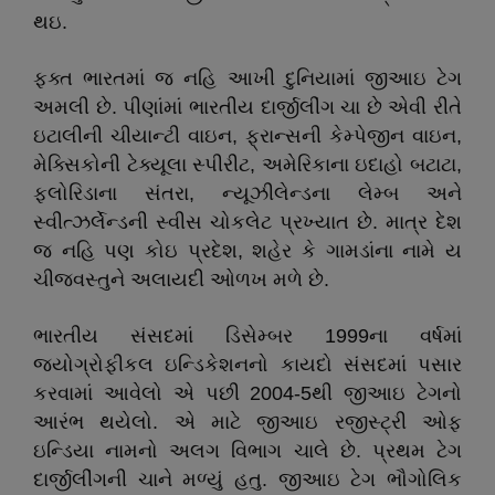
થઇ.
ફક્ત ભારતમાં જ નહિ આખી દુનિયામાં જીઆઇ ટેગ
અમલી છે. પીણાંમાં ભારતીય દાર્જીલીંગ ચા છે એવી રીતે
ઇટાલીની ચીયાન્ટી વાઇન, ફ્રાન્સની કેમ્પેજીન વાઇન,
મેક્સિકોની ટેક્યૂલા સ્પીરીટ, અમેરિકાના ઇદાહો બટાટા,
ફ્લોરિડાના સંતરા, ન્યૂઝીલેન્ડના લેમ્બ અને
સ્વીત્ઝર્લેન્ડની સ્વીસ ચોકલેટ પ્રખ્યાત છે. માત્ર દેશ
જ નહિ પણ કોઇ પ્રદેશ, શહેર કે ગામડાંના નામે ય
ચીજવસ્તુને અલાયદી ઓળખ મળે છે.
ભારતીય સંસદમાં ડિસેમ્બર 1999ના વર્ષમાં
જ્યોગ્રોફીકલ ઇન્ડિકેશનનો કાયદો સંસદમાં પસાર
કરવામાં આવેલો એ પછી 2004-5થી જીઆઇ ટેગનો
આરંભ થયેલો. એ માટે જીઆઇ રજીસ્ટ્રી ઓફ
ઇન્ડિયા નામનો અલગ વિભાગ ચાલે છે. પ્રથમ ટેગ
દાર્જીલીંગની ચાને મળ્યું હતુ. જીઆઇ ટેગ ભૌગોલિક