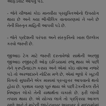
એફિડેવીટ આપવું પડે.
- જેતે ચીજમાં કોઇ માનવીય પ્રયુક્તિઓનો ઉપયોગ
થાય છે અને ક્યા ભૌગૌલિક વાતાવરણમાં તે બને છે
તેની વિસ્તૃત માહિતી આપવી પડે છે.
- જેતે પ્રદેશની પરંપરા અને સંસ્કૃતિનો ખાસ ઉલ્લેખ
કરવો જરુરી છે.
જીઆઇ ટેગ માટે જરુરી દસ્તાવેજો સાથેની અરજી
જીઆઇ રજીસ્ટ્રી ઓફ ઇન્ડિયામાં રજૂ થાય એ પછી
તેને ક્રૂટીનાઇઝ કરાય અને એમાં કોઇ વાંધઆ નજરે
પડે તો અરજદારને નોટિસ મળે છે, એમાં ભૂલો કે ખૂટતી
વિગતો સુધારીને એક માસમાં પ્રત્યુત્તર આપવાનો થતો
હોય છે. પ્રથમ ચરણ પૂરું થાય એ પછી ટેકનીકલ રીતે
નિષ્ણાત લોકો તેની યથાર્થતા ચકાસે છે. ફરી લાંબી
તપાસ થાય છે. એ યોગ્ય લાગે તો પ્રક્રિયા આગળ
ચાલે અને તે માટેની જાહેરખબર અખબાર કે માધ્યમોમાં