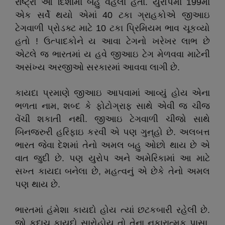
રાષ્ટ્રો આ દિશામાં બહુ વહેલા હતા. યુરોપમાં 199માં
એક સર્વે થયો એમાં 40 ટકા ગ્રાહકોએ જીઆઇ
ટેગવાળી પ્રોડક્ટ માટે 10 ટકા પ્રિમિયમ ભાવ ચૂકવ્યો
હતો ! ઉત્પાદકોને ય આવા ટેગનો ખરેખર લાભ છે
એટલે જ ભારતમાં ય હવે જીઆઇ ટેગ મેળવવા માટેની
અસંખ્ય અરજીઓ સરકારમાં આવવા લાગી છે.
કાયદા પ્રમાણે જીઆઇ આપવામાં આવ્યું હોય એના
ભળતા નામ, શબ્દ કે ફોટોગ્રાફ સાથે એવી જ ચીજ
વેંચી શકાતી નથી. જીઆઇ ટેગવાળી ચીજો સાથે
બિનજરુરી હરિફાઇ કરવી એ પણ ગુન઼્હો છે. અલબત્ત
ભારત જેવા દેશમાં તેનો અમલ બહુ ઓછો થાય છે એ
વાત જુદી છે. પણ યુરોપ અને અમેરિકામાં આ માટે
સખ્ત કાયદા બનેલા છે, મહત્વનું એ છેકે તેનો અમલ
પણ થાય છે.
ભારતમાં હંમેશા કાયદો હોય ત્યાં છટકબારી રહેલી છે.
જો કદાચ કાયદો સારોહોય તો તેના નકારાત્મક પાસા,