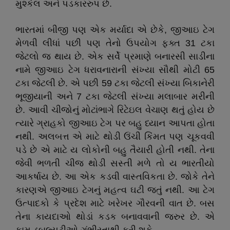
મુશ્કેલ અને પડકારરુપ છે.
ભારતમાં બીજી પણ એક મર્યાદા એ છેકે, જીઆઇ ટેગ
મેળવી લીધાં પછી પણ તેનો ઉપયોગ ફક્ત 31 ટકા
જેટલો જ થાય છે. એક સર્વે પ્રમાણે બનારસી સાડીના
નામે જીઆઇ ટેગ ધરાવનારાની સંખ્યા સૌથી મોટી 65
ટકા જેટલી છે. એ પછી 59 ટકા જેટલી સંખ્યા બિકાનેરી
ભૂજીયાની અને 7 ટકા જેટલી સંખ્યા મલાબાર મરીની
છે. આવી ચીજોનું મોટાંભાગે રિટેઇલ વેચાણ થતું હોય છે
ત્યારે ગ્રાહકો જીઆઇ ટેગ પર બહુ ધ્યાન આપતા હોતા
નથી. અલબત્ત એ માટે થોડી ઉંચી કિંમત પણ ચૂકવવી
પડે છે એ માટે ય લોકોની બહુ તૈયારી હોતી નથી. તેના
જેવી ભળતી ચીજ થોડી સસ્તી મળે તો ય ભારતીયો
આકર્ષાય છે. આ એક કડવી વાસ્તવિકતા છે. જોકે તેને
કારણએ જીઆઇ ટેગનું મહત્વ ઘટી જતું નથી. આ ટેગ
ઉત્પાદકો કે પ્રદેશ માટે ખરેખર ગૌરવની વાત છે. બસ
તેના કાયદાઓ થોડાં કડક બનાવવાની જરુર છે. એ