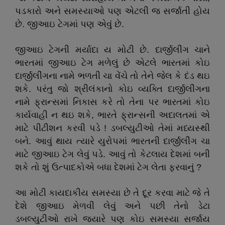
પડકારો અને સમસ્યાઓ પણ એટલી જ સર્જાતી હોય
છે. જીઆઇ ટેગમાં પણ એવું છે.
જીઆઇ ટેગની મર્યાદા ય મોટી છે. દાર્જીલીંગ ચાને
ભારતમાં જીઆઇ ટેગ મળેલું છે એટલે ભારતમાં કોઇ
દાર્જીલીંગના નામે ભળતી ચા વેંચે તો તેને જેલ કે દંડ થઇ
શકે. પરંતુ જો શ્રીલંકાનો કોઇ વ્યક્તિ દાર્જીલીંગના
નામે ફ્રાન્સમાં નિકાસ કરે તો તેના પર ભારતમાં કોઇ
કાર્યવાહી ન થઇ શકે, ભારતે ફ્રાન્સની અદાલતમાં એ
માટે પીટીશન કરવી પડે ! ડબલ્યુટીઓ તેમાં મધ્યસ્થી
બને. આવું થાય ત્યારે યુરોપમાં ભારતની દાર્જીલીંગ ચા
માટે જીઆઇ ટેગ લેવું પડે. આવું તો કેટલાય દેશમાં બની
શકે તો શું ઉત્પાદકોએ બધા દેશમાં ટેગ લેતા ફરવાનું ?
આ મોટી કાયદાકીય સમસ્યા છે તે દૂર કરવા માટે જે તે
દેશે જીઆઇ મેળવી લેવું અને પછી તેનો ડેટા
ડબલ્યુટીઓ રાખે જ્યારે પણ કોઇ સમસ્યા સર્જાય