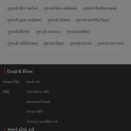
ગુજરાતી હૉરર વાર્તાઓ
ગુજરાતી ફિલ્મ સમીક્ષાઓ
ગુજરાતી પૌરાણિક કથાઓ
ગુજરાતી પુસ્તક સમીક્ષાઓ
ગુજરાતી રોમાંચક
ગુજરાતી કાલ્પનિક-વિજ્ઞાન
ગુજરાતી બિઝનેસ
ગુજરાતી રમતગમત
ગુજરાતી પ્રાણીઓ
ગુજરાતી જ્યોતિષશાસ્ત્ર
ગુજરાતી વિજ્ઞાન
ગુજરાતી કંઈપણ
ગુજરાતી ક્રાઇમ વાર્તા
ઉપયોગી લિંક્સ
અમારા વિશે
સંપર્ક કરો
FAQ
ગોપનીયતા નીતિ
વાપરવાના નિયમો 
વળતર નીતિ
પેપરબેક પ્રકાશિત કરો
અમને ફોલો કરો