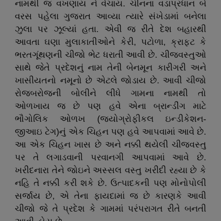
નામથી જ વખણાય ને વેચાય. ચીનના વડાપ્રધાન બે
વરસ પહેલા ગુજરાત આવ્યા ત્યારે સંખેડામાં બનેલા
ઝુલા પર ઝૂલ્યાં હતા. એવી જ રીતે દેશ બહારથી
આવતા ઘણા મુલાકાતીઓને કેરી, પટોળા, ક્રાફ્ટ કે
ભરતગૂંથણની ચીજો ભેટ ધરાતી આવી છે. ચીજવસ્તુઓ
સાથે જેતે પ્રદેશનું નામ તેની બેનમૂન કારીગરી અને
ખાસીયતનો નમૂનો છે એટલે જોડાય છે. આવી ચીજો
રોજબરોજની બોલીને લીધે ગામના નામથી તો
ઓળખાય જ છે પણ હવે એના બ્રાન્ડીંગ માટે
ભૌગોલિક ઓળખ (જ્યોગ્રોફીકલ ઇન્ડીકેશન-
જીઆઇ ટેગ)નું એક ચિહન પણ હવે આપવામાં આવે છે.
આ એક ચિહન ખાસ છે અને નક્કી થયેલી ચીજવસ્તુ
પર તે લગાડવાની પરવાનગી આપવામાં આવે છે.
ખરીદનારા તેને જોઇને અસ્સલ વસ્તુ ખરીદી રહ્યા છે કે
નહિ તે નક્કી કરી શકે છે. ઉત્પાદકની પણ મોનોપોલી
સર્જાય છે, એ તેના ફાયદામાં જ છે કારણકે આવી
ચીજો જે તે પ્રદેશ કે ગામમાં પરંપરાગત રીતે બનતી