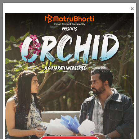
☰
×
લૉગિન
ગુજરાતી
મફત પ્રકાશિત કરો
Bandhani ho to Jamnagar ki
(27k)
15.9k
6
3.1k
બાંધણી હો તો જામનગર કી ...જીઆઇ ટેગનું રસપ્રદ
વિશ્વ