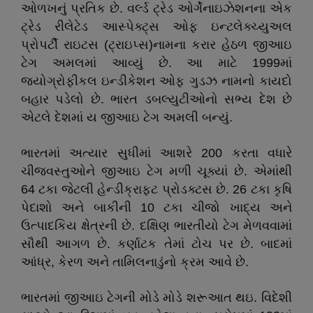
ઓળખનું પ્રતિક છે. વર્લ્ડ ટ્રેડ ઓર્ગેનાઇઝેશનના એક
ટ્રેડ રીલેટેડ આસ્પેક્ટ્સ ઓફ ઇન્ટલેક્ચ્યુઅલ
પ્રોપર્ટી રાઇટસ (ટ્રાઇપ્સ)નામના કરાર હેઠળ જીઆઇ
ટેગ અમલમાં આવ્યું છે. આ માટે 1999માં
જ્યોગ્રોફીકલ ઇન્ડીકેશન ઓફ ગુડઝ નામનો કાયદો
બહાર પડેલો છે. ભારત ડબલ્યુટીઓનો સભ્ય દેશ છે
એટલે દેશમાં ય જીઆઇ ટેગ અમલી બન્યું.
ભારતમાં અત્યાર સુધીમાં આશરે 200 કરતા વધારે
ચીજવસ્તુઓને જીઆઇ ટેગ મળી ચૂક્યાં છે. એમાંથી
64 ટકા જેટલી હેન્ડીક્રાફ્ટ પ્રોડક્ટસ છે. 26 ટકા કૃષિ
પેદાશો અને બાકીની 10 ટકા ચીજો ખાદ્ય અને
ઉત્પાદકિય ક્ષેત્રની છે. દક્ષિણ ભારતીયો ટેગ મેળવવામાં
સૌથી આગળ છે. કર્ણાટક તેમાં ટોચ પર છે. બાદમાં
આંધ્ર, કેરળ અને તામિલનાડુંનો ક્રમ આવે છે.
ભારતમાં જીઆઇ ટેગની મોડે મોડે શરૂઆત થઇ. વિદેશી