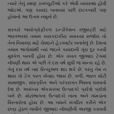
ત્યારે તેનું રક્ષણ ડબલ્યુટીઓ કરે એવી વ્યવસ્થા હોવી
જોઇએ. પણ કાયદા બનાવ્યા પછી છટકબારી પણ
હોવાનો આ ઉત્તમ નમૂનો છે.
સરકારે જ્યોગ્રોફીકલ ઇન્ડીકેશન રજીસ્ટ્રી માટે
ભારતભરમાં તમામ કાયકદાકીય સમસ્યા સર્જાય તો
તેના નિવારણ માટે ચેન્નઇને હેડક્વાર્ટર બનાવેલું છે. દેશના
તમામ ભાગોમાંથી ત્યાં જઇને કાયદાની ગૂંચ દૂર કરવી
મુશ્કેલ બનતી હોય છે. એક વખત જીઆઇ ટેગમાં
નોંધણી થાય એ પછી તે દસ વર્ષ સુધી જ માન્ય રહે છે.
તેનું દસ વર્ષ બાદ રિન્યૂઅલ થઇ શકે છે. પરંતુ તેમ ન
થાય તો ટેગ પરત ખેંચાઇ જાય છે. વળી, ભારત મોટી
સામાજીક, સાંસ્કૃતિક અને પરંપરાગત ભિન્નતા ધરાવતો
દેશ છે. અસંખ્ય એકસરખા ઉત્પાદકો પ્રદેશે પ્રદેશે
બને છે. મોટાંભાગના ઉત્પાદકો નાના અને ગામડાંના
વિસ્તારોના હોય છે. આ બધાને સંગઠિત કરીને એક
છત્ર હેઠળ લાવીને જીઆઇ નોંધણીની અરજી કરાવવી