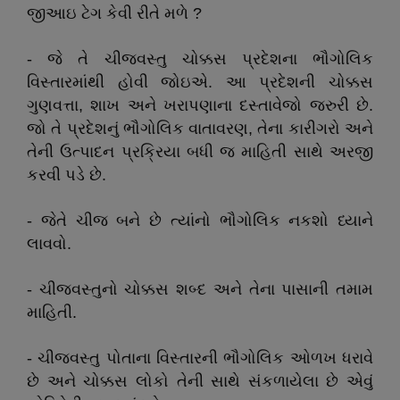
જીઆઇ ટેગ કેવી રીતે મળે ?
- જે તે ચીજવસ્તુ ચોક્કસ પ્રદેશના ભૌગોલિક
વિસ્તારમાંથી હોવી જોઇએ. આ પ્રદેશની ચોક્કસ
ગુણવત્તા, શાખ અને ખરાપણાના દસ્તાવેજો જરુરી છે.
જો તે પ્રદેશનું ભૌગોલિક વાતાવરણ, તેના કારીગરો અને
તેની ઉત્પાદન પ્રક્રિયા બધી જ માહિતી સાથે અરજી
કરવી પડે છે.
- જેતે ચીજ બને છે ત્યાંનો ભૌગોલિક નકશો ધ્યાને
લાવવો.
- ચીજવસ્તુનો ચોક્કસ શબ્દ અને તેના પાસાની તમામ
માહિતી.
- ચીજવસ્તુ પોતાના વિસ્તારની ભૌગોલિક ઓળખ ધરાવે
છે અને ચોક્કસ લોકો તેની સાથે સંકળાયેલા છે એવું