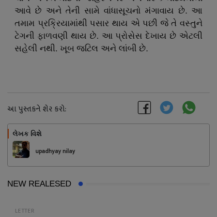
આવે છે અને તેની સામે વાંધાસૂચનો મંગાવાય છે. આ
તમામ પ્રક્રિયામાંથી પસાર થાય એ પછી જે તે વસ્તુને
ટેગની ફાળવણી થાય છે. આ પ્રોસેસ દેખાય છે એટલી
સહેલી નથી. ખૂબ જટિલ અને લાંબી છે.
આ પુસ્તકને શેર કરો:
લેખક વિશે
અનુસરો
upadhyay nilay
NEW REALESED
LETTER