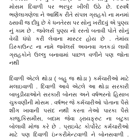
મોસમ દિવાળી પર ભરપુર ખીલી ઉઠે છે. દરવર્ષે
ભણેલાગણેલા ને આર્થિક રીતે સંપન્ન ગ્રાહકો ના મનમાં
ઠસાવી જ દીધુ છે કે ધનતેરસ પર સોનુ ખરીદવું એ પુણ્ય
નું કામ છે . જવેલર્સ પુણ્ય નો રસ્તો બતાવી પોતે સોનું
વેચી ધંધો કરી લેવાના માસ્ટર હોય છે . તેમાંય
ડિસ્કાઉન્ટ ના નામે જવેલર્સ અવનવા ગતકડાં લાવી
ગ્રાહકોને ઉલ્લુ બનાવામાં પાછળ વળીને પણ જોતા
નથી
દિવાળી એટલે થોડા ( બહુ જ થોડા ) કર્મચારીઓ માટે
મલાઇવાળી . દિવાળી આવે એટલે આ થોડા સરકારી
બાબુડીયાઓને સરકારી બોનસ અને વર્ષભરનો હિસાબ
ચુકવણીની મોસમ . વર્ષભર જે કર્મચારીઓ પોતાના પૈસે
શીંગ ખાવાની પસંદ નથી કરતા તેઓ પારકા પૈસે
કાજુ,કિસમીસ, બદામ જેવા ડ્રાયફ્રુટ ના બટુકા
બોલાવી મોજ કરે છે . પ્રાઇવેટ કોર્પોરેટ કર્મચારીઓ
માટે પણ દિવાળી ઇંન્કરીમેન્ટવાળી ને બોનસવાળી .