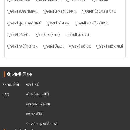
ગુજરાતી આરોગ્ય
ગુજરાતી બાયોગ્રાફી
ગુજરાતી રેસીપી
ગુજરાતી પત્ર
ગુજરાતી હૉરર વાર્તાઓ
ગુજરાતી ફિલ્મ સમીક્ષાઓ
ગુજરાતી પૌરાણિક કથાઓ
ગુજરાતી પુસ્તક સમીક્ષાઓ
ગુજરાતી રોમાંચક
ગુજરાતી કાલ્પનિક-વિજ્ઞાન
ગુજરાતી બિઝનેસ
ગુજરાતી રમતગમત
ગુજરાતી પ્રાણીઓ
ગુજરાતી જ્યોતિષશાસ્ત્ર
ગુજરાતી વિજ્ઞાન
ગુજરાતી કંઈપણ
ગુજરાતી ક્રાઇમ વાર્તા
ઉપયોગી લિંક્સ
અમારા વિશે
સંપર્ક કરો
FAQ
ગોપનીયતા નીતિ
વાપરવાના નિયમો 
વળતર નીતિ
પેપરબેક પ્રકાશિત કરો