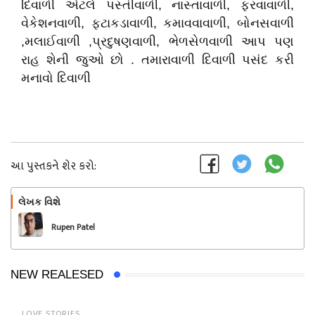
દિવાળી એટલે પસ્તીવાળી, નાસ્તાવાળી, ફરવાવાળી,
વેકેશનવાળી, ફટાકડાવાળી, કમાવવાવાળી, બોનસવાળી
,મલાઈવાળી ,પ્રદુષણવાળી, ભેળસેળવાળી આપ પણ
રાહ શેની જુઓ છો . તમારાવાળી દિવાળી પસંદ કરી
મનાવો દિવાળી
આ પુસ્તકને શેર કરો:
લેખક વિશે
અનુસરો
Rupen Patel
NEW REALESED
LOVE STORIES