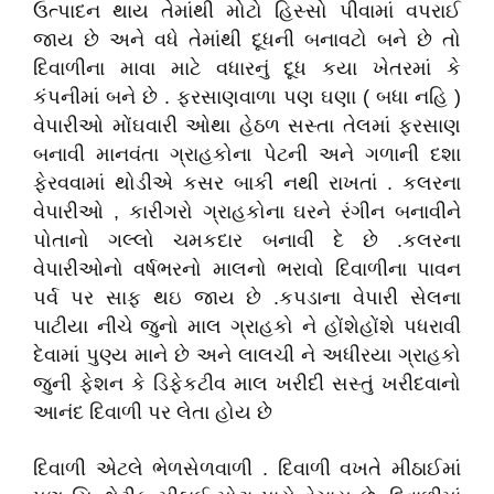
ઉત્પાદન થાય તેમાંથી મોટો હિસ્સો પીવામાં વપરાઈ
જાય છે અને વધે તેમાંથી દૂધની બનાવટો બને છે તો
દિવાળીના માવા માટે વધારનું દૂધ કયા ખેતરમાં કે
કંપનીમાં બને છે . ફરસાણવાળા પણ ઘણા ( બધા નહિ )
વેપારીઓ મોંઘવારી ઓથા હેઠળ સસ્તા તેલમાં ફરસાણ
બનાવી માનવંતા ગ્રાહકોના પેટની અને ગળાની દશા
ફેરવવામાં થોડીએ કસર બાકી નથી રાખતાં . કલરના
વેપારીઓ , કારીગરો ગ્રાહકોના ઘરને રંગીન બનાવીને
પોતાનો ગલ્લો ચમકદાર બનાવી દે છે .કલરના
વેપારીઓનો વર્ષભરનો માલનો ભરાવો દિવાળીના પાવન
પર્વ પર સાફ થઇ જાય છે .કપડાના વેપારી સેલના
પાટીયા નીચે જુનો માલ ગ્રાહકો ને હોંશેહોંશે પધરાવી
દેવામાં પુણ્ય માને છે અને લાલચી ને અધીરયા ગ્રાહકો
જુની ફેશન કે ડિફેકટીવ માલ ખરીદી સસ્તું ખરીદવાનો
આનંદ દિવાળી પર લેતા હોય છે
દિવાળી એટલે ભેળસેળવાળી . દિવાળી વખતે મીઠાઈમાં