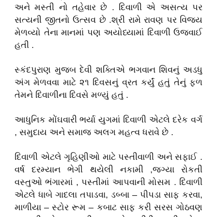
અને મસ્તી નો તહેવાર છે . દિવાળી એ અસત્ય પર
સત્યની જીતનો ઉત્સવ છે .શ્રી રામે રાવણ પર વિજય
મેળવ્યો તેના માનમાં પણ અયોધ્યામાં દિવાળી ઉજવાઈ
હતી .
સ્કંદપુરાણ મુજબ દેવી શક્તિએ ભગવાન શિવનું અડધુ
અંગ મેળવવા માટે ૨૧ દિવસનું વ્રત કર્યું હતું તેનું ફળ
તેમને દિવાળીના દિવસે મળ્યું હતું .
આધુનિક મોંઘવારી ભર્યા યુગમાં દિવાળી એટલે દરેક વર્ગ
, સમુદાય અને સમાજ અલગ મહત્વ ધરાવે છે .
દિવાળી એટલે ગૃહિણીઓ માટે પસ્તીવાળી અને સફાઈ .
વર્ષ દરમ્યાન ભેગી થયેલી નકામી ,જગ્યા રોકતી
વસ્તુઓ ભંગારમાં , પસ્તીમાં આપવાની મોસમ . દિવાળી
એટલે ધાબે ગાદલા તપાડવા, ડબ્બા – પીપડા સાફ કરવા,
માળીયા – સ્ટોર રૂમ – કબાટ સાફ કરી સરસ ગોઠવણ