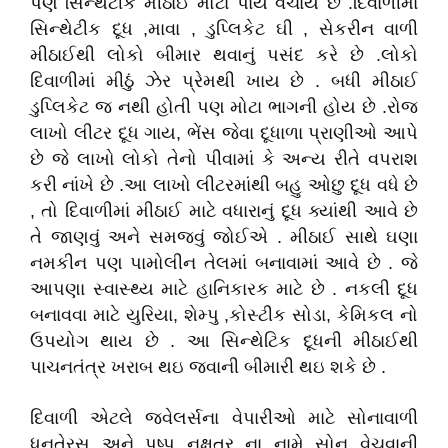
પણ સિન્થેટીક મીઠાઈ મોટા પાયે વેચાય છે .દિવાળીમાં
સિન્થેટીક દૂધ ,માવા , ડુપ્લિકેટ ઘી , સેકરીન વાળી
મીઠાઈથી લોકો બીમાર થવાનું પસંદ કરે છે .લોકો
દિવાળીમાં મીઠું ઝેર પ્રેમથી ખાય છે . બધી મીઠાઈ
ડુપ્લિકેટ જ નથી હોતી પણ મોટા ભાગની હોય છે .રોજ
લાખો લીટર દૂધ ગાય, ભેંસ જેવા દૂધાળા પ્રાણીઓ આપે
છે જે લાખો લોકો તેનો પીવામાં કે અન્ય રીતે વપરાશ
કરી નાંખે છે .આ લાખો લીટરમાંથી બહુ ઓછુ દૂધ વધે છે
, તો દિવાળીમાં મીઠાઈ માટે વધારાનું દૂધ ક્યાંથી આવે છે
તે જાણવું અને સમજવું જોઈએ . મીઠાઈ સાથે ઘણા
નમકીન પણ પામોલીન તેલમાં બનાવામાં આવે છે . જે
આપણા સ્વાસ્થ્ય માટે હાનિકારક માટે છે . નકલી દૂધ
બનાવવા માટે યુરિયા, શેમ્પુ ,કોસ્ટીક સોડા, કેમિકલ નો
ઉપયોગ થાય છે . આ સિન્થેટિક દૂધની મીઠાઈથી
પાચનતંત્ર ખરાબ થઇ જવાની બીમારી થઇ શકે છે .
દિવાળી એટલે જવેલર્સના વેપારીઓ માટે સોનાવાળી
ધનતેરસ અને પુષ્પ નક્ષત્ર ના નામે સોનુ વેચવાની