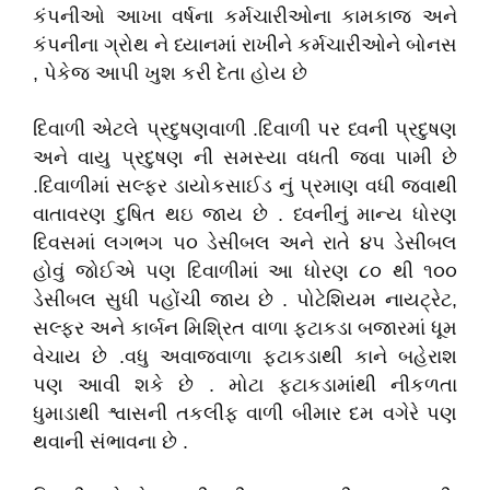
કંપનીઓ આખા વર્ષના કર્મચારીઓના કામકાજ અને
કંપનીના ગ્રોથ ને ધ્યાનમાં રાખીને કર્મચારીઓને બોનસ
, પેકેજ આપી ખુશ કરી દેતા હોય છે
દિવાળી એટલે પ્રદુષણવાળી .દિવાળી પર ધ્વની પ્રદુષણ
અને વાયુ પ્રદુષણ ની સમસ્યા વધતી જવા પામી છે
.દિવાળીમાં સલ્ફર ડાયોકસાઈડ નું પ્રમાણ વધી જવાથી
વાતાવરણ દુષિત થઇ જાય છે . ધ્વનીનું માન્ય ધોરણ
દિવસમાં લગભગ ૫૦ ડેસીબલ અને રાતે ૪૫ ડેસીબલ
હોવું જોઈએ પણ દિવાળીમાં આ ધોરણ ૮૦ થી ૧૦૦
ડેસીબલ સુધી પહોંચી જાય છે . પોટેશિયમ નાયટ્રેટ,
સલ્ફર અને કાર્બન મિશ્રિત વાળા ફટાકડા બજારમાં ધૂમ
વેચાય છે .વધુ અવાજવાળા ફટાકડાથી કાને બહેરાશ
પણ આવી શકે છે . મોટા ફટાકડામાંથી નીકળતા
ધુમાડાથી શ્વાસની તકલીફ વાળી બીમાર દમ વગેરે પણ
થવાની સંભાવના છે .