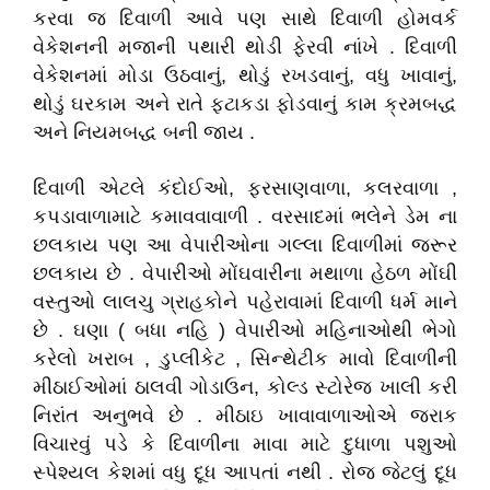
કરવા જ દિવાળી આવે પણ સાથે દિવાળી હોમવર્ક
વેકેશનની મજાની પથારી થોડી ફેરવી નાંખે . દિવાળી
વેકેશનમાં મોડા ઉઠવાનું, થોડું રખડવાનું, વધુ ખાવાનું,
થોડું ઘરકામ અને રાતે ફટાકડા ફોડવાનું કામ ક્રમબદ્ધ
અને નિયમબદ્ધ બની જાય .
દિવાળી એટલે કંદોઈઓ, ફરસાણવાળા, કલરવાળા ,
કપડાવાળામાટે કમાવવાવાળી . વરસાદમાં ભલેને ડેમ ના
છલકાય પણ આ વેપારીઓના ગલ્લા દિવાળીમાં જરૂર
છલકાય છે . વેપારીઓ મોંઘવારીના મથાળા હેઠળ મોંઘી
વસ્તુઓ લાલચુ ગ્રાહકોને પહેરાવામાં દિવાળી ધર્મ માને
છે . ઘણા ( બધા નહિ ) વેપારીઓ મહિનાઓથી ભેગો
કરેલો ખરાબ , ડુપ્લીકેટ , સિન્થેટીક માવો દિવાળીની
મીઠાઈઓમાં ઠાલવી ગોડાઉન, કોલ્ડ સ્ટોરેજ ખાલી કરી
નિરાંત અનુભવે છે . મીઠાઇ ખાવાવાળાઓએ જરાક
વિચારવું પડે કે દિવાળીના માવા માટે દુધાળા પશુઓ
સ્પેશ્યલ કેશમાં વધુ દૂધ આપતાં નથી . રોજ જેટલું દૂધ