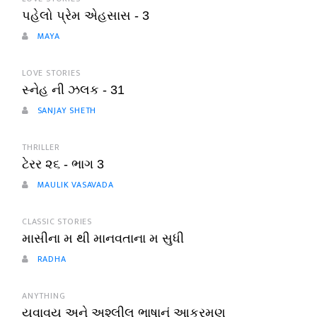
પહેલો પ્રેમ એહસાસ - 3
MAYA
LOVE STORIES
સ્નેહ ની ઝલક - 31
SANJAY SHETH
THRILLER
ટેરર ૨૬ - ભાગ 3
MAULIK VASAVADA
CLASSIC STORIES
માસીના મ થી માનવતાના મ સુધી
RADHA
ANYTHING
યુવાવય અને અશ્લીલ ભાષાનું આક્રમણ