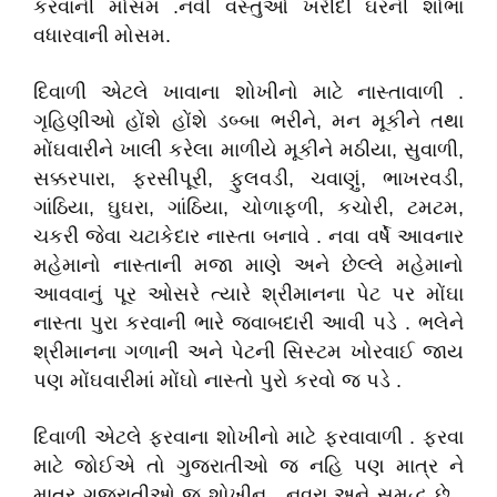
કરવાની મોસમ .નવી વસ્તુઓ ખરીદી ઘરની શોભા
વધારવાની મોસમ.
દિવાળી એટલે ખાવાના શોખીનો માટે નાસ્તાવાળી .
ગૃહિણીઓ હોંશે હોંશે ડબ્બા ભરીને, મન મૂકીને તથા
મોંઘવારીને ખાલી કરેલા માળીયે મૂકીને મઠીયા, સુવાળી,
સક્કરપારા, ફરસીપૂરી, ફુલવડી, ચવાણું, ભાખરવડી,
ગાંઠિયા, ઘુઘરા, ગાંઠિયા, ચોળાફળી, કચોરી, ટમટમ,
ચકરી જેવા ચટાકેદાર નાસ્તા બનાવે . નવા વર્ષે આવનાર
મહેમાનો નાસ્તાની મજા માણે અને છેલ્લે મહેમાનો
આવવાનું પૂર ઓસરે ત્યારે શ્રીમાનના પેટ પર મોંઘા
નાસ્તા પુરા કરવાની ભારે જવાબદારી આવી પડે . ભલેને
શ્રીમાનના ગળાની અને પેટની સિસ્ટમ ખોરવાઈ જાય
પણ મોંઘવારીમાં મોંઘો નાસ્તો પુરો કરવો જ પડે .
દિવાળી એટલે ફરવાના શોખીનો માટે ફરવાવાળી . ફરવા
માટે જોઈએ તો ગુજરાતીઓ જ નહિ પણ માત્ર ને
માત્ર ગુજરાતીઓ જ શોખીન , નવરા અને સમૃદ્ધ છે .