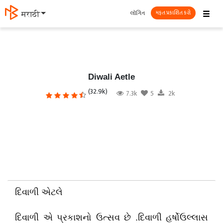
☰
લૉગિન
मराठी
મફત પ્રકાશિત કરો
Diwali Aetle
(32.9k)
7.3k
5
2k
દિવાળી એટલે
દિવાળી એ પ્રકાશનો ઉત્સવ છે .દિવાળી હર્ષોઉલ્લાસ