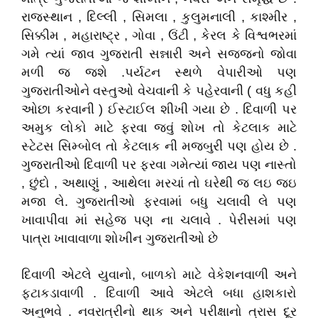
રાજસ્થાન , દિલ્લી , સિમલા , કુલુમનાલી , કાશ્મીર ,
સિક્કીમ , મહારાષ્ટ્ર , ગોવા , ઉંટી , કેરલ કે વિશ્વભરમાં
ગમે ત્યાં જાવ ગુજરાતી સન્નારી અને સજ્જનો જોવા
મળી જ જશે .પર્યટન સ્થળે વેપારીઓ પણ
ગુજરાતીઓને વસ્તુઓ વેચવાની કે પહેરવાની ( વધુ કહી
ઓછા કરવાની ) ઈસ્ટાઈલ શીખી ગયા છે . દિવાળી પર
અમુક લોકો માટે ફરવા જવું શોખ તો કેટલાક માટે
સ્ટેટસ સિમ્બોલ તો કેટલાક ની મજબુરી પણ હોય છે .
ગુજરાતીઓ દિવાળી પર ફરવા ગમેત્યાં જાય પણ નાસ્તો
, છુંદો , અથાણું , આથેલા મરચાં તો ઘરેથી જ લઇ જઇ
મજા લે. ગુજરાતીઓ ફરવામાં બધુ ચલાવી લે પણ
ખાવાપીવા માં સહેજ પણ ના ચલાવે . પેરીસમાં પણ
પાત્રા ખાવાવાળા શોખીન ગુજરાતીઓ છે
દિવાળી એટલે યુવાનો, બાળકો માટે વેકેશનવાળી અને
ફટાકડાવાળી . દિવાળી આવે એટલે બધા હાશકારો
અનુભવે . નવરાત્રીનો થાક અને પરીક્ષાનો ત્રાસ દૂર