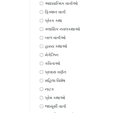
આધ્યાત્મિક વાર્તાઓ
ફિક્શન વાર્તા
પ્રેરક કથા
ક્લાસિક નવલકથાઓ
બાળ વાર્તાઓ
હાસ્ય કથાઓ
મેગેઝિન
કવિતાઓ
પ્રવાસ વર્ણન
મહિલા વિશેષ
નાટક
પ્રેમ કથાઓ
જાસૂસી વાર્તા