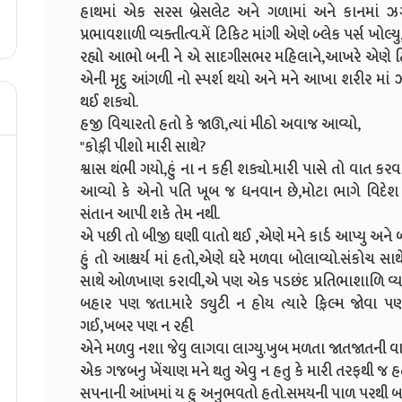
હાથમાં એક સરસ બ્રેસલેટ અને ગળામાં અને કાનમાં ઝગા
પ્રભાવશાળી વ્યક્તીત્વ.મેં ટિકિટ માંગી એણે બ્લેક પર્સ ખ
રહ્યો આભો બની ને એ સાદગીસભર મહિલાને,આખરે એણે ટિક
એની મૃદુ આંગળી નો સ્પર્શ થયો અને મને આખા શરીર માં 
થઈ શક્યો.
હજી વિચારતો હતો કે જાઊ,ત્યાં મીઠો અવાજ આવ્યો,
"કોફ઼ી પીશો મારી સાથે?
શ્વાસ થંભી ગયો,હું ના ન કહી શક્યો.મારી પાસે તો વાત કર
આવ્યો કે એનો પતિ ખૂબ જ ધનવાન છે,મોટા ભાગે વિદેશ ફ઼
સંતાન આપી શકે તેમ નથી.
એ પછી તો બીજી ઘણી વાતો થઈ ,એણે મને કાર્ડ આપ્યુ અને બી
હું તો આશ્ચર્ય માં હતો,એણે ઘરે મળવા બોલાવ્યો.સંકોચ સ
સાથે ઓળખાણ કરાવી,એ પણ એક પડછંદ પ્રતિભાશાળિ વ્યક્
બહાર પણ જતા.મારે ડ્યુટી ન હોય ત્યારે ફ઼િલ્મ જોવા પ
ગઈ,ખબર પણ ન રહી
એને મળવુ નશા જેવુ લાગવા લાગ્યુ.ખુબ મળતા જાતજાતની વા
એક ગજબનુ ખેંચાણ મને થતુ એવુ ન હતુ કે મારી તરફથી જ હ
સપનાની આંખમાં ય હુ અનુભવતો હતો.સમયની પાળ પરથી 