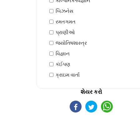
કાલ્પનિક-વિજ્ઞાન
બિઝનેસ
રમતગમત
પ્રાણીઓ
જ્યોતિષશાસ્ત્ર
વિજ્ઞાન
કંઈપણ
ક્રાઇમ વાર્તા
શેયર કરો