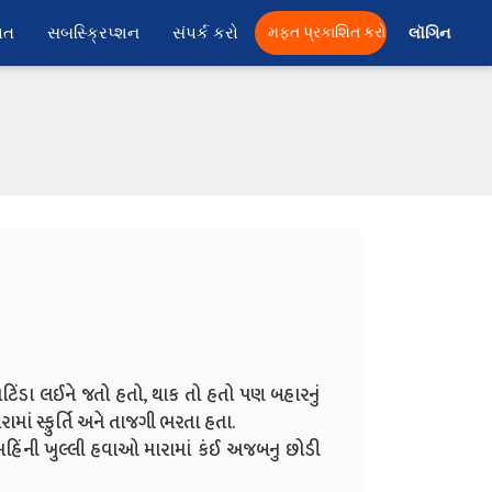
ાત
સબસ્ક્રિપ્શન
સંપર્ક કરો
મફત પ્રકાશિત કરો
લૉગિન 
ભટિંડા લઈને જતો હતો, થાક તો હતો પણ બહારનું
માં સ્ફ઼ુર્તિ અને તાજગી ભરતા હતા.
િંની ખુલ્લી હવાઓ મારામાં કંઈ અજબનુ છોડી