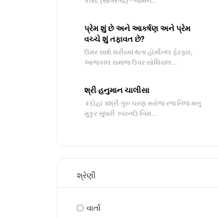
કોસ્ટ (સાગરગઢ) - જામન...
પ્રેમ શું છે અને આકર્ષણ અને પ્રેમ
વચ્ચે શું તફાવત છે?
ઉંમર સાથે શરીરમાં થતા હોર્મોનલ ફેરફાર,
આજકાલ સમાજ ઉપર સોશિયલ...
શ્રી હનુમાન ચાલીસા
॥ દોહા ॥શ્રી ગુરુ ચરણ સરોજ રજ નિજ મનુ
મુકુર સુધારી ।બરનઉ બિમ...
શ્રેણી
વાર્તા