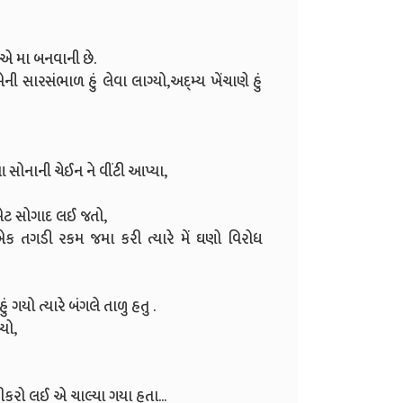
એ મા બનવાની છે.
રસંભાળ હું લેવા લાગ્યો,અદ્મ્ય ખેંચાણે હું
નાની ચેઈન ને વીંટી આપ્યા,
ભેટ સોગાદ લઈ જતો,
ક તગડી રકમ જમા કરી ત્યારે મેં ઘણો વિરોધ
યો ત્યારે બંગલે તાળુ હતુ .
યો,
 દીકરો લઈ એ ચાલ્યા ગયા હતા...