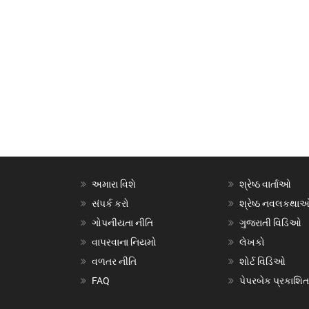
અમારા વિશે
શ્રેષ્ઠ વાર્તાઓ
સંપર્ક કરો
શ્રેષ્ઠ નવલકથા
ગોપનીયતા નીતિ
ગુજરાતી વિડિઓ
વાપરવાના નિયમો
લેખકો
વળતર નીતિ
શોર્ટ વિડિઓ
FAQ
પેપરબેક પ્રકાશિત