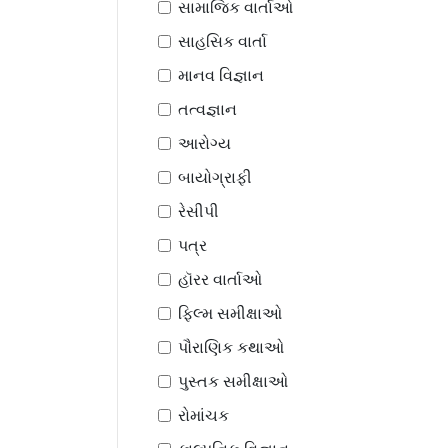
સામાજિક વાર્તાઓ
સાહસિક વાર્તા
માનવ વિજ્ઞાન
તત્વજ્ઞાન
આરોગ્ય
બાયોગ્રાફી
રેસીપી
પત્ર
હૉરર વાર્તાઓ
ફિલ્મ સમીક્ષાઓ
પૌરાણિક કથાઓ
પુસ્તક સમીક્ષાઓ
રોમાંચક