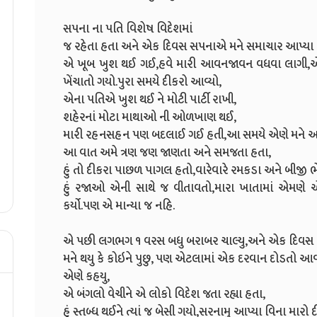
સપના ના પતિ વિશેષ વિદેશમાં
જ રહેતા હતા અને એક દિવસ સપનાએ મને સમાચાર આપ્યા 
એ ખૂબ ખુશ થઈ ગઈ,હવે મારી આવનજાવન વધવા લાગી,એની સા
ખેંચાતો ગયો.પુરા સમયે દીકરો આવ્યો,
એના પતિએ ખુશ થઈ ને મોટી પાર્ટી રાખી,
શહેરનાં મોટા માથાઓ ની ઓળખાણ થઈ,
મારી રહનસહન પણ બદલાઈ ગઈ હતી,આ સમયે એણે મને આ સો
આ વાત અમે ત્રણ જણ જાણતા અને સમજતા હતા,
હું તો દીકરા પાછળ પાગલ હતો,વારેવારે રમકડા અને બીજી 
હું રજાઓ એની સાથે જ વીતાવતો,મારા ખાતામાં એમણે એ
કર્યો.પણ એ માન્યા જ નહિ.
એ પછી લગભગ ૧ વરસ બધુ બરાબર ચાલ્યુ,અને એક દિવસ હું ગ
મને થયુ કે કોઇને પુછુ, પણ એટલામાં એક દરવાન દોડતો આવ્
એણે કહયુ,
એ બંગલો વેચીને એ લોકો વિદેશ જતા રહ્યા હતા,
હું સ્તબ્ધ થઈને ત્યાં જ બેસી ગયો,સરનામુ આપ્યા વિના મારો