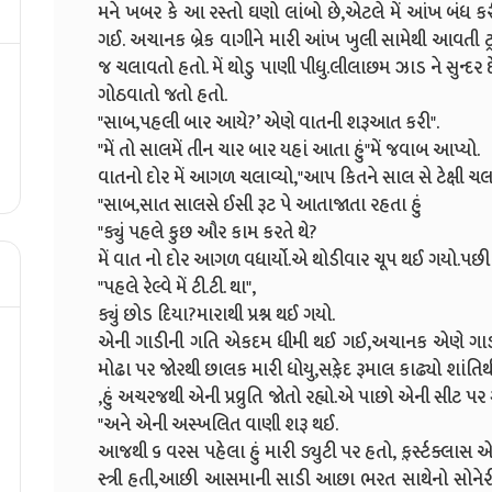
મને ખબર કે આ રસ્તો ઘણો લાંબો છે,એટલે મેં આંખ બંધ ક
ગઈ. અચાનક બ્રેક વાગીને મારી આંખ ખુલી સામેથી આવતી ટ
જ ચલાવતો હતો. મેં થોડુ પાણી પીધુ.લીલાછમ ઝાડ ને સુન્દર 
ગોઠવાતો જતો હતો.
"સાબ,પહલી બાર આયે?’ એણે વાતની શરૂઆત કરી".
"મેં તો સાલમેં તીન ચાર બાર યહાં આતા હું"મેં જવાબ આપ્યો.
વાતનો દોર મેં આગળ ચલાવ્યો,"આપ કિતને સાલ સે ટેક્ષી ચલા
"સાબ,સાત સાલસે ઈસી રૂટ પે આતાજાતા રહતા હું
"ક્યું પહલે કુછ ઔર કામ કરતે થે?
મેં વાત નો દોર આગળ વધાર્યો.એ થોડીવાર ચૂપ થઈ ગયો.પછી 
"પહલે રેલ્વે મેં ટી.ટી. થા",
ક્યું છોડ દિયા?મારાથી પ્રશ્ન થઈ ગયો.
એની ગાડીની ગતિ એકદમ ધીમી થઈ ગઈ,અચાનક એણે ગાડી સ
મોઢા પર જોરથી છાલક મારી ધોયુ,સફ઼ેદ રૂમાલ કાઢ્યો શાંતિથી 
,હું અચરજથી એની પ્રવ્રુતિ જોતો રહ્યો.એ પાછો એની સીટ પર 
"અને એની અસ્ખલિત વાણી શરૂ થઈ.
આજથી ૬ વરસ પહેલા હું મારી ડ્યુટી પર હતો, ફ઼ર્સ્ટક્લાસ એ
સ્ત્રી હતી,આછી આસમાની સાડી આછા ભરત સાથેનો સોનેરી 