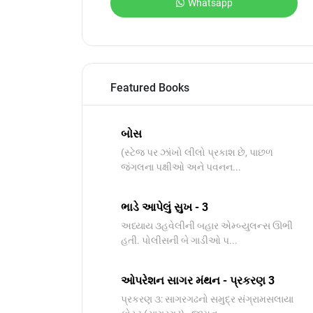
Whatsapp
Featured Books
બોસ
​(સ્ટેજ પર ઝાંખો લીલો પ્રકાશ છે, પાછળ
જંગલના પક્ષીઓ અને પવનન...
ભાડે આપેલું સુખ - 3
અધ્યાય ૩હવેલીની બહાર એમ્બ્યુલન્સ ઊભી
હતી. પોલીસની બે ગાડીઓ પ...
ઓપરેશન સાગર મંથન - પ્રકરણ 3
પ્રકરણ ૩: સાગરગઢનો સમુદ્ર સંગ્રામસલાયા