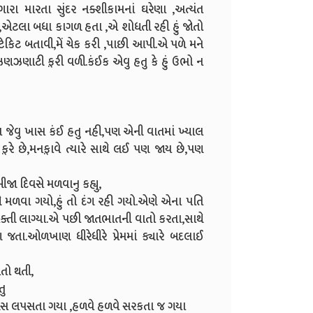
રા મારતા સુંદર નક્શીકામનાં ઘરેણા ,અત્યંત
ોલ્યુ,એટલા બધા કાગળ હતા ,એ શોધતી રહી હું જોતો
િટ બતાવી,મેં ચેક કરી ,પાછી આપી.એ પળે મને
ઝણઝણાટી ફ઼રી વળી.કંઈક એવુ હતુ કે હું ઉભો ન
વા જેવુ ખાસ કંઈ હતુ નહી,પણ એની વાતમાં ખ્યાલ
રે છે,મનફ઼ાવે ત્યારે સાથે લઈ પણ જાય છે,પણ
જા દિવસે મળવાનુ કહ્યુ,
ાથે મળવા ગયો,હું તો દંગ રહી ગયો.એણે એના પતિ
તી લાગ્યા.એ પછી જાતભાતની વાતો કરતા,સાથે
ણ જતા.ઓળખાણ ધીરેધીરે પ્રેમમાં ક્યારે બદલાઈ
તો થતી,
તુ
બસ લપસતા ગયા ,હળવે હળવે સરકતા જ ગયા