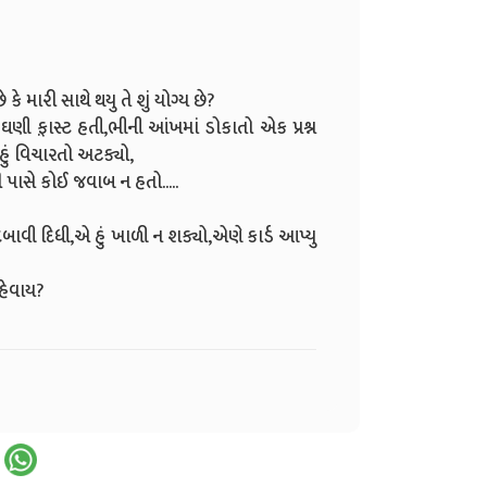
કે મારી સાથે થયુ તે શું યોગ્ય છે?
ફ઼ાસ્ટ હતી,ભીની આંખમાં ડોકાતો એક પ્રશ્ન
હું વિચારતો અટક્યો,
ી પાસે કોઈ જવાબ ન હતો.....
ાવી દિધી,એ હું ખાળી ન શક્યો,એણે કાર્ડ આપ્યુ
 કહેવાય?