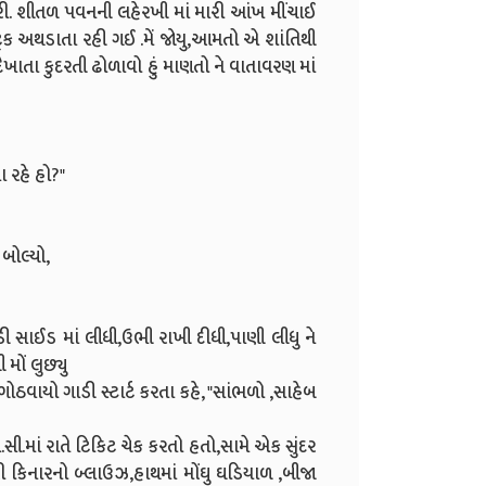
રી. શીતળ પવનની લહેરખી માં મારી આંખ મીંચાઈ
્રક અથડાતા રહી ગઈ .મેં જોયુ,આમતો એ શાંતિથી
દેખાતા કુદરતી ઢોળાવો હું માણતો ને વાતાવરણ માં
 રહે હો?"
બોલ્યો,
ાઈડ માં લીધી,ઉભી રાખી દીધી,પાણી લીધુ ને
મોં લુછ્યુ
ગોઠવાયો ગાડી સ્ટાર્ટ કરતા કહે, "સાંભળો ,સાહેબ
.સી.માં રાતે ટિકિટ ચેક કરતો હતો,સામે એક સુંદર
કિનારનો બ્લાઉઝ,હાથમાં મોંઘુ ઘડિયાળ ,બીજા