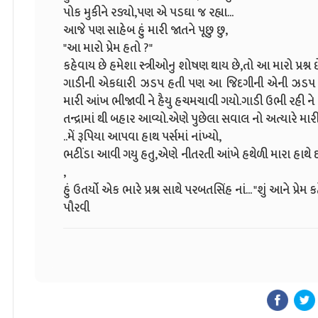
પોક મુકીને રડ્યો,પણ એ પડઘા જ રહ્યા...
આજે પણ સાહેબ હું મારી જાતને પૂછુ છુ,
"આ મારો પ્રેમ હતો ?"
કહેવાય છે હમેશા સ્ત્રીઓનુ શોષણ થાય છે,તો આ મારો પ્રશ્ન છે 
ગાડીની એકધારી ઝડપ હતી પણ આ જિદગીની એની ઝડપ ઘણી 
મારી આંખ ભીજાવી ને હૈયુ હચમચાવી ગયો.ગાડી ઉભી રહી ને 
તન્દ્રામાં થી બહાર આવ્યો.એણે પુછેલા સવાલ નો અત્યારે માર
..મેં રૂપિયા આપવા હાથ પર્સમાં નાંખ્યો,
ભટીંડા આવી ગયુ હતુ,એણે નીતરતી આંખે હથેળી મારા હાથે દબ
,
હું ઉતર્યો એક ભારે પ્રશ્ન સાથે પરબતસિંહ નાં... "શું આને પ્રેમ
પૌરવી