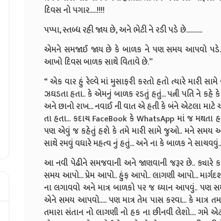
દિવસ નો પગાર.....!!!!
પપ્પા, સ્તબ્ધ રહી જાય છે, અને ભેટી ને રડી પડે છે...........
એમને સમજાઈ જાય છે કે બાળક ને પણ સમય આપવો પડે..
આખો દિવસ બાળક સાથે વિતાવે છે.”
“ એક વાર હું રેલ્વે માં મુસાફરી કરતો હતો ત્યારે મારી સા
ઝઘડતા હતા.. કે એમનું બાળક રડતું હતું... પત્ની પતિ ને કહે 
અને છાનો રાખ... નવાઈ ની વાત એ હતી કે બંને એટલા માટે એક 
તા હતા... કદાચ FaceBook કે WhatsApp માં જ મથતા હતા.
પણ એવું જ કહેતું હશે કે તમે મારી સામે જુઓ.. મને સમય
સાથે રમવું વધારે મહત્વ નું હતું... અને ના કે બાળક ને સાચવવું..
આ નવી પેઢીને સમજવાની અને જાણવાની જરૂર છે.. ક્યારે કઈ વ
સમય આપો... પ્રેમ આપો.. હુંફ આપો.. લાગણી આપો... માર્ગદર્શ
ના લગાવવો અને માત્ર બાળકો પર જ ધ્યાન આપવું.. પણ સમત
એને સમય આપવો..... પણ માત્ર તેમ પાસ કરવા... કે માત્ર
તમારા સંતાન નો લાગણી નો હક ના છીનવી લેશો.... ગમે 