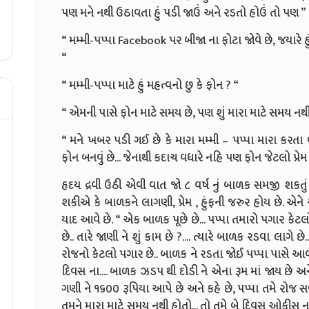
પણ મને નથી ઉઠાવતા હું પડી જાઉં અને રડતો હોઉં તો પણ ”
“ મમ્મી-પપ્પા Facebook પર બીજા ના ફોટા જોવે છે, જયારે હ
“
“ મમ્મી-પપ્પા માટે હું મહત્વનો છુ કે ફોન ? “
“ એમની પાસે ફોન માટે સમય છે, પણ શું મારા માટે સમય નથ
“ મને ખબર પડી ગઈ છે કે મારા મમ્મી – પપ્પા મારા કરતા વધારે
ફોન બનવું છે... જેનાથી કદાચ વધારે નહિ પણ ફોન જેટલો પ્રેમ 
હૃદય દ્રવી ઉઠી એવી વાત જો ૮ વર્ષ નું બાળક સમજી શક
શકીએ કે બાળકને લાગણી, પ્રેમ , હુંફની જરુર હોય છે. 
યાદ આવે છે. “ એક બાળક પૂછે છે... પપ્પા તમારો પગાર કેટલો 
છે.. તારે જાણી ને શું કામ છે ?.... ત્યારે બાળક રડવા લાગે છ
રોજનો કેટલો પગાર છે.. બાળક ને રડતા જોઈ પપ્પા પાસે આવી
દિવસ ના.... બાળક ઝડપ થી દોડી ને એના રૂમ માં જાય છે અન
ગણી ને ૧૬૦૦ રૂપિયા આપે છે અને કહે છે, પપ્પા તમે રો
તમને મારા માટે સમય નથી હોતો... તો તમે બે દિવસ ઓફીસ 