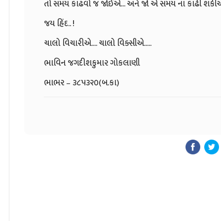
તો સમય કાઢવો જ જોઈએ... અને જો એ સમય ના કાઢી શકીએ.. 
જય હિંદ.. !
ચાલો વિચારીએ.... ચાલો વિક્સીએ.....
ભાવિન જગદીશકુમાર ગોકલાણી
ભાભર – ૩૮૫૩૨૦(બ.કા)