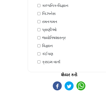
કાલ્પનિક-વિજ્ઞાન
બિઝનેસ
રમતગમત
પ્રાણીઓ
જ્યોતિષશાસ્ત્ર
વિજ્ઞાન
કંઈપણ
ક્રાઇમ વાર્તા
શેયર કરો