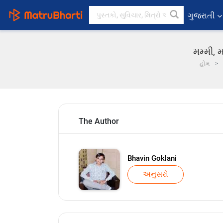
ગુજરાતી
મમ્મી, મ
હોમ
The Author
Bhavin Goklani
અનુસરો