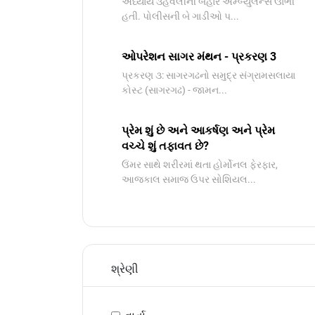
અધ્યાય ૩હવેલીની બહાર એમ્બ્યુલન્સ ઊભી
હતી. પોલીસની બે ગાડીઓ પ...
ઓપરેશન સાગર મંથન - પ્રકરણ 3
પ્રકરણ ૩: સાગરગઢનો સમુદ્ર સંગ્રામસલાયા
કોસ્ટ (સાગરગઢ) - જામન...
પ્રેમ શું છે અને આકર્ષણ અને પ્રેમ
વચ્ચે શું તફાવત છે?
ઉંમર સાથે શરીરમાં થતા હોર્મોનલ ફેરફાર,
આજકાલ સમાજ ઉપર સોશિયલ...
શ્રેણી