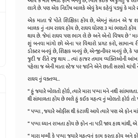
આવે કે મારે સ્માર્ટ ફોન બનવું છે, ત્યારે કઈક અજુગતું જ 
લાગે છે. પણ એક નિર્દોષ બાળકે એવું કેમ કહેવું પડ્યું કે મારે સ
એક માતા જે પોતે શિક્ષિકા હોય છે, એમનું સંતાન એ જ શા
બાળક નું નામ રાઘવ હોય છે, રાઘવ ધોરણ ૩ માં ભણતો હોય છે
થાય છે. જેમાં રાઘવ પણ ભાગ લે છે અને એનો વિષય છે ‘ મારી 
શું બનવા માંગો છો એના પર વિચારો પ્રગટ કરો, સામાન્ય 
ડોક્ટર બનવું છે, શિક્ષક બનવું છે, એન્જીનીયર બનવું છે, કે 
જુદી જ રીતે રજુ થાય ... ત્યાં હાજર તમામ વ્યક્તિઓની આંખ
પહેલા જ એની માતા સ્ટેજ પર જઈને એને છાતી સરસો ચાંપી ને
રાઘવ નું વક્તવ્ય...
“ હું જયારે બોલતો હોઉં, ત્યારે મારા પપ્પા મને નથી સાંભળત
થી સંભાળતા હોય છે ભલે હું કઈક મહત્વ નું બોલતો હોઉં ત
“ પપ્પા , જયારે ઓફીસ થી કંટાળી આવે ત્યારે પણ એ ફોન માં 
“ પપ્પા ધ્યાન રાખતા હોય છે ફોન ના પડી જાય હાથ માંથી, એ 
“ મારા મમ્મી કે પપ્પા જયારે મહત્વનું કામ કરતા હોય અને ફ