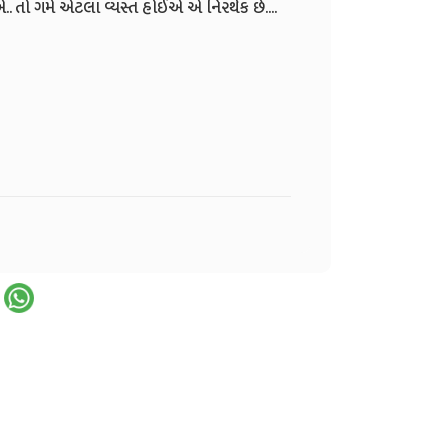
તો ગમે એટલા વ્યસ્ત હોઈએ એ નિરર્થક છે....