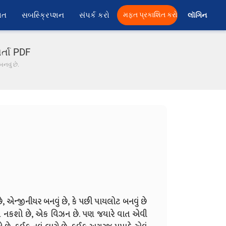
ાત
સબસ્ક્રિપ્શન
સંપર્ક કરો
મફત પ્રકાશિત કરો
લૉગિન 
ાર્તા PDF
બનવું છે.
ં છે, એન્જીનીયર બનવું છે, કે પછી પાયલોટ બનવું છે
યેલ નકશો છે, એક વિઝન છે. પણ જયારે વાત એવી