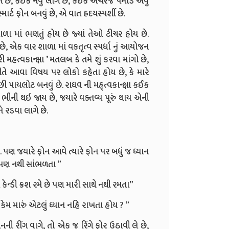
લાગે છે, કઈક નવું લાગે છે, કઈક અચરજ પમાડે એવું
્માર્ટ ફોન બનવું છે, એ વાત હ્રદયસ્પર્શી છે.
ળા માં ભણતું હોય છે જ્યાં તેઓ ટીચર હોય છે.
, એક વાર શાળા માં વકતૃત્વ સ્પર્ધા નું આયોજન
મહત્વકાન્ક્ષા ’ મતલબ કે તમે શું કરવા માંગો છે,
રીતે આવા વિષય પર લોકો કહેતા હોય છે, કે મારે
પછી પાયલોટ બનવું છે. રાઘવ ની મહ્ત્વકાન્ક્ષા કઈક
 ભીની થઇ જાય છે, જયારે વક્તવ્ય પૂરું થાય એની
 રડવા લાગે છે.
ા.. પણ જયારે ફોન આવે ત્યારે ફોન પર બધું જ ધ્યાન
ો પણ નથી સાંભળતા ”
કેન્ડી ક્રશ રમે છે પણ મારી સાથે નથી રમતા”
કેમ મારું એટલું ધ્યાન નહિ રાખતા હોય ? ”
ોનની રીંગ વાગે, તો એક જ રિંગે ફોર ઉઠાવી લે છે,