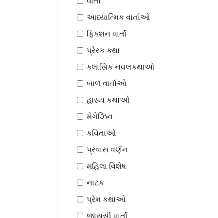
વાર્તા
આધ્યાત્મિક વાર્તાઓ
ફિક્શન વાર્તા
પ્રેરક કથા
ક્લાસિક નવલકથાઓ
બાળ વાર્તાઓ
હાસ્ય કથાઓ
મેગેઝિન
કવિતાઓ
પ્રવાસ વર્ણન
મહિલા વિશેષ
નાટક
પ્રેમ કથાઓ
જાસૂસી વાર્તા