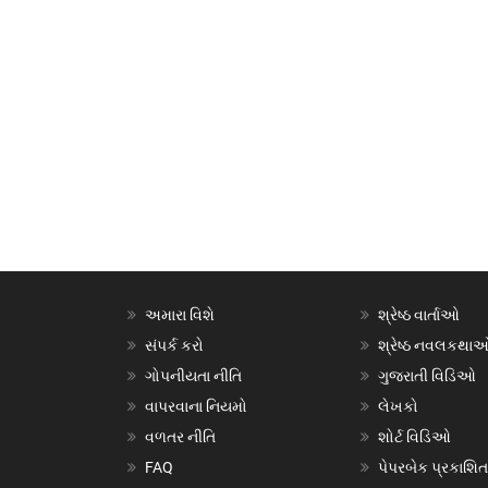
અમારા વિશે
શ્રેષ્ઠ વાર્તાઓ
સંપર્ક કરો
શ્રેષ્ઠ નવલકથા
ગોપનીયતા નીતિ
ગુજરાતી વિડિઓ
વાપરવાના નિયમો
લેખકો
વળતર નીતિ
શોર્ટ વિડિઓ
FAQ
પેપરબેક પ્રકાશિત