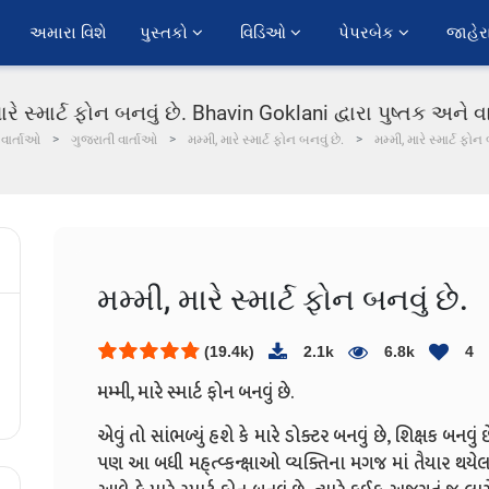
અમારા વિશે
પુસ્તકો 
વિડિઓ 
પેપરબેક 
જાહેર
ારે સ્માર્ટ ફોન બનવું છે. Bhavin Goklani દ્વારા પુષ્તક અને વ
વાર્તાઓ
ગુજરાતી વાર્તાઓ
મમ્મી, મારે સ્માર્ટ ફોન બનવું છે.
મમ્મી, મારે સ્માર્ટ ફોન 
મમ્મી, મારે સ્માર્ટ ફોન બનવું છે.
(19.4k)
2.1k
6.8k
4
મમ્મી, મારે સ્માર્ટ ફોન બનવું છે.
એવું તો સાંભળ્યું હશે કે મારે ડોક્ટર બનવું છે, શિક્ષક બનવુ
પણ આ બધી મહ્ત્વ્કન્ક્ષાઓ વ્યક્તિના મગજ માં તૈયાર થ