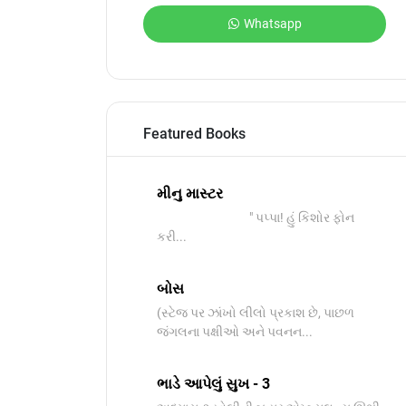
Whatsapp
Featured Books
મીનુ માસ્ટર
" પપ્પા! હું કિશોર ફોન
કરી...
બોસ
​(સ્ટેજ પર ઝાંખો લીલો પ્રકાશ છે, પાછળ
જંગલના પક્ષીઓ અને પવનન...
ભાડે આપેલું સુખ - 3