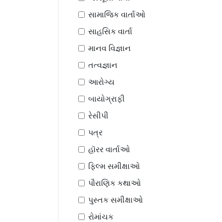
સામાજિક વાર્તાઓ
સાહસિક વાર્તા
માનવ વિજ્ઞાન
તત્વજ્ઞાન
આરોગ્ય
બાયોગ્રાફી
રેસીપી
પત્ર
હૉરર વાર્તાઓ
ફિલ્મ સમીક્ષાઓ
પૌરાણિક કથાઓ
પુસ્તક સમીક્ષાઓ
રોમાંચક