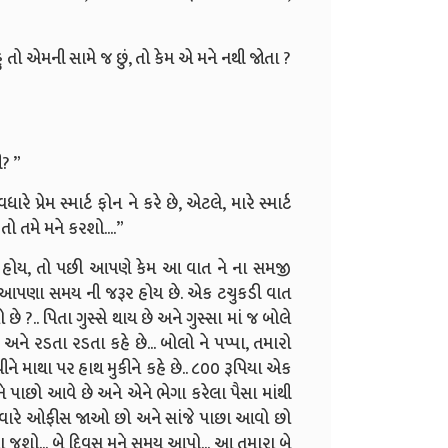
ું તો એમની સામે જ છું, તો કેમ એ મને નથી જોતા ?
ી? ”
 પ્રેમ સ્માર્ટ ફોન ને કરે છે, એટલે, મારે સ્માર્ટ
તો તમે મને કરશો....”
તું હોય, તો પછી આપણે કેમ આ વાત ને ના સમજી
એને આપણા સમય ની જરૂર હોય છે. એક ટચુકડી વાત
છે ?.. પિતા ગુસ્સે થાય છે અને ગુસ્સા માં જ બોલે
ે.. અને રડતા રડતા કહે છે... બોલો ને પપ્પા, તમારો
ને માથા પર હાથ મુકીને કહે છે.. ૮૦૦ રૂપિયા એક
ે પાછો આવે છે અને એને ભેગા કરેલા પૈસા માંથી
જ સવારે ઓફીસ જાઓ છો અને સાંજે પાછા આવો છો
ના જશો... બે દિવસ મને સમય આપો... આ તમારા બે