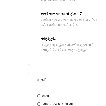
સ્ત્રીઓ વિશે થોડી વાત કરી...
રાત્રે બાર વાગ્યાનો ફોન - 7
ગોળીનો ભયાનક અવાજ સાંભળતા જ નંદિતા
ડરીને જમીન પર બેસી ગઈ. બા...
અહંશૂન્ય
અહંશૂન્ય(અહંકાર ઓગળીને શૂન્ય થઈ
જવો)કોઈપણ દેશમાં ભણતરનું મહત...
શ્રેણી
વાર્તા
આધ્યાત્મિક વાર્તાઓ