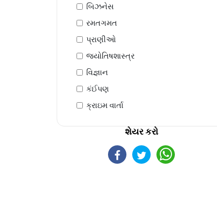
બિઝનેસ
રમતગમત
પ્રાણીઓ
જ્યોતિષશાસ્ત્ર
વિજ્ઞાન
કંઈપણ
ક્રાઇમ વાર્તા
શેયર કરો