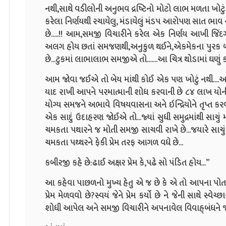
નથી,સાથે વડીલોની અનુભવ દ્રષ્ટિનો મોટો લાભ મળતા ખોટું
કરેલા નિર્ણયથી રચાયેલુ, મંડાયેલું મંડપ આરોપણ સાત ભાવ 
છે.....!! આમ,સમજી વિચારીને કરેલ એક નિર્ણય આખી જિંદગી
અલગ હોય છતાં સમજણથી,અનુકુળ થઈને,એકમેકના પુરક 
છે...ટુકમાં લાભાલાભ સમજીએ તો.......આ ચિત્ર થોડામાં ઘણું 
આમ જોવા જઈએ તો બેય માંથી કોઈ એક પણ ખોટું નથી....આધ્
યાદ રાખી આપને પરમાત્માની શોધ કરવાની છે ૮૪ લાખ યોનીઓ
યોગ્ય સમજને અભાવે વિષયવાસના અને ઇન્દ્રિયોને તૃપ્ત કરવ
એક સાદું ઉદાહરણ જોઈએ તો...જ્યાં સુધી સમુદ્રમાંથી સાચું મો
ચમકતા પથારને જ મોતી સમજી સાચવી રાખે છે...જયારે સાચુ
ચમકતા પથ્થરને ફેકી પ્રેમ તરફ આગળ વધે છે...
કબીરજી કહે છે:ઢાઈ અક્ષર પ્રેમ કે,પઢે સો પંડિત હોય...”
આ કહેવા પાછળનો મુખ્ય હેતુ એ જ છે કે એ તો આપના પોતાના
પ્રેમ મેળવવો છે?સ્વયં જેને પ્રેમ કર્યો છે ને જેની સાથે સ્વ
શોધી આપેલ અને સમજી વિચારીને અપનાવેલ વિવાહ્બંધને જોડ