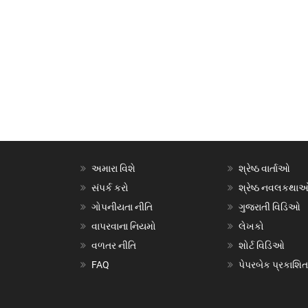
અમારા વિશે
શ્રેષ્ઠ વાર્તાઓ
સંપર્ક કરો
શ્રેષ્ઠ નવલકથા
ગોપનીયતા નીતિ
ગુજરાતી વિડિઓ
વાપરવાના નિયમો
લેખકો
વળતર નીતિ
શોર્ટ વિડિઓ
FAQ
પેપરબેક પ્રકાશિત