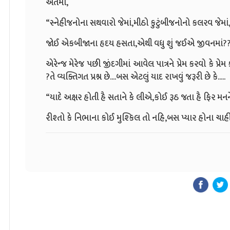
અંતમાં,
“સ્નેહીજનોના સથવારો જેમાં,મીઠો કુટુંબીજનોનો કલરવ જેમાં
જોઈ એકબીજાના હૃદય હસતા,એથી વધુ શું જઈએ જીવનમાં?
એરેન્જ મેરેજ પછી જીંદગીમાં આવેલ પાત્રને પ્રેમ કરવો કે પ્રેમ
?તે વ્યક્તિગત પ્રશ્ન છે....બસ એટલું યાદ રાખવું જરૂરી છે કે.....
“યાદે અક્ષર હોતી હૈ સતાને કે લીએ,કોઈ રૂઠ જતા હૈ ફિર મનન
રીશ્તો કે નિભાના કોઈ મુશ્કિલ તો નહિ,બસ પ્યાર હોના ચાહ