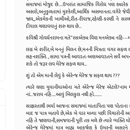
સમાજમાં મોજુદ છે.....ઉપરાંત સામાજિક વિરોધ પણ ક્યારેક બહ
અસરો,અનુકુળતામાં મુશ્કેલી,આર્થિક અસમાનતા..વગેરે જેવી 
જાય,,એકમેકની ખામીઓ,રીત-રીવાજ,રહેણી-કરણી ને સરળત
દીવાલ ચણાવવાનું શરુ થાય છે...
કવિશ્રી ગોવર્ધનરામના મતે”રસએક્ય વિણ મનએક્ય નહિ---મ
લગ્ન બે શરીર,બે મનનું મિલન છે,મનની મિત્રતા વગર સફળ
સહનશક્તિ. , સામા પત્રની આવડત-અણઆવડતને સર્વે અપનાવી,
શકે તો જરૂર લવ મેરેજ સફળ થાય...
શું તો એમ માની લેવું કે એરેન્જ મેરેજ જ સફળ થાય ???
ત્યારે ઘણા યુવાનીયાઓના મતે એરેન્જ મેરેજ એટલે?નામ
નાં...જરાય નહિ.....આવું બિલકુલ નથી હો.........
સાક્ષરતાથી ભર્યા આજના સમાજમાં માતાપિતા પણ પોતાના સં
બાદ જ પાત્ર બતાવે છે,એક બે વાર મળ્યા પછી વિચારોની આપ લ
નહિ તે જાણવાની,સમજવાની પૂરી તક મળે છે ત્યારે વ્યક્તિ યોગ
એરેન્જ મેરેજમાં માત્ર બાહ્ય આકર્ષણ કે ઉમરની અસરન