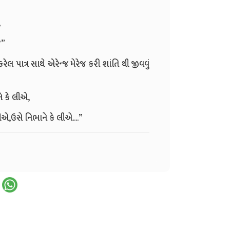
,
?”
 કરેલ પાત્ર સાથે એરેન્જ મેરેજ કરી શાંતિ થી જીવવું
ે કે લીએ,
ીએ,ઉસે નિભાને કે લીએ....”