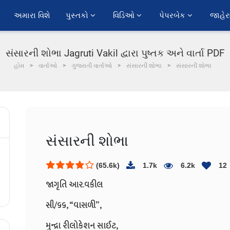
અમારા વિશે
પુસ્તકો 
વિડિઓ 
પેપરબેક 
જાહેર
સંસારની શોભા Jagruti Vakil દ્વારા પુષ્તક અને વાર્તા PDF
હોમ
વાર્તાઓ
ગુજરાતી વાર્તાઓ
સંસારની શોભા
સંસારની શોભા
સંસારની શોભા
(65.6k)
1.7k
6.2k
12
જાગૃતિ આર.વકીલ
સી/૬૬, “વાસળી”,
મુન્દ્રા રીલોકેશન સાઈટ,