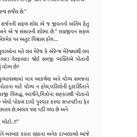
ુરુષ સર્જેલ છે.”
સ સર્જનની સફળ શોધ એ જ જીવનનો અંતિમ હેતુ
ત્ય અને એ જ સંસારની શોભા છે.” લગ્નજીવન સફળ
એકમેક પર અતુટ વિશ્વાસ હોય.....
ઓના મતે લવ મેરેજ કે એરેન્જ મેરેજ્માંથી લવ
 ફાયદા ગેરફાયદા જોઈ સમજી વ્યક્તિએ પોતાની
ં યોગ્ય છે?
મુગ્ધાવસ્થામાં માત્ર આકર્ષણ અને યોગ્ય સમજના
ાના માટે યોગ્ય ન હોય,વડીલોની દૂરદર્શિતાને
જી વિરુદ્ધ, ભાગીને,મિત્રોના સહકારથી પોતાનો
ે એવો પોકળ દાવો પુરવાર કરવા સપ્તપદીના ફેર
ે પછતાય છે,અલગ પણ પડી ગયા છે અને
ખોટો...!!”
ગીને બરબાદ કરતા રહ્યાના અનેક દાખલાઓ આજે