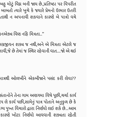
ુ મોટું વિઘ્ન બની જાય છે.,પ્રતિષ્ઠા પર વિપરીત
બાબતો ત્યારે ખુચે કે જયારે પ્રેમનો ઉભાર ઉતરી
ાથી ન અપનાવી શકવાને કારણે બે પાત્રો વચે
નએક્ય વિણ નહિ મિત્રતા...”
 લગ્નજીવન શક્ય જ નથી,અને એ મિત્રતા એટલે જ
જે છે તેમાં જ સ્થિર રહેવાની વાત.....જો એ થઇ
 માત્રથી ઓળખીને એકબીજાને પસંદ કરી લેવા??
તાનોને તેના ગામ અણગમા વિષે પૂછી,ચર્ચા કાર્ય
ે કાર્ય પછી,સામેનું પાત્ર પોતાને અનુકુળ છે કે
્ય પુખ્ત વિચારો દ્વારા નિર્ણયો લઇ શકે છે....આમ
ે કારણે ખોટા નિર્ણયો આવવાની શક્યતા રહેતી