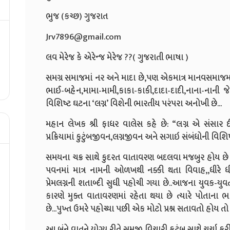
ભુજ (કચ્છ) ગુજરાત
Jrv7896@gmail.com
લવ મેરેજ કે એરેન્જ મેરેજ ??( ગુજરાતી ભાષા )
સમગ્ર સમાજમાં નર અને માદા છે,પણ એકમાત્ર માનવસમાજમા
ભાઈ-બહેન,મામા-મામી,કાકા-કાકી,દાદા-દાદી,નાના-નાની 
વિશિષ્ટ ઘટના ‘લગ્ન’ વિશેની ભારતીય પરંપરા અનોખી છે...
મહાન લેખક શ્રી ફાધર વાલેસ કહે છે: “લગ્ન એ સંસાર દીક
પ્રક્રિયામાં કુટુંબજીવન,લગ્નજીવન અને સગાઇ સંબંધોની વિશિષ્
સમયના ચક્ર સાથે કુદરત વાતાવરણ બદલવા મજબુર હોય છે 
પવનમાં માત્ર નામની ઓળખથી નક્કી થતા વિવાહ,,ધીરે ધ
પ્રેમલગ્નની શતાબ્દી સુધી પહોચી ગયા છે..આજના યુવક-ય
કારણે મુક્ત વાતાવરણમાં રહેતા થયા છે ત્યારે પોતાના 
છે...પુખ્ત ઉમરે પહોચ્યા પછી એક મોટો પ્રશ્ન સતાવતો હોય તો એ છે 
આ બંને વાતને યોગ્ય રીતે સમજી,વિચારી,કુટુંબ સાથે ચર્ચા ક