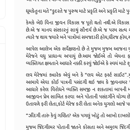
ધૂમકેતુના મતે “કુદરતે જ પુરુષ માટે પ્રકૃતિ અને પ્રકૃતિ માટે પ
કેમકે બેઉ વિના જીવન વિકાસ જ પૂરો થતો નથી.એ વિકા
છે.એ જ માનવ સંસ્કારનું સાચું સૌન્દર્ય છે.એ જ પરમ સ
ત્યારે જ થાય જયારે બને પાત્રોમાં સમજદારી હોય,ધીરજ હોય,
આપેલ આલેખ એક સર્વેક્ષણનો છે તે મુજબ મુજબ આજના યુવા
મેરેજને વધુ પ્રાધાન્ય અપાયું છે.આમ જોઈએ તો બેયના
વ્યક્તિગત ક્ષમતાને આધારે નક્કી કરવું જોઈએ કે સ્વયં માટે શુ
લવ મેરેજમાં ક્યારેક એવું બને કે “લવ એટ ફર્સ્ટ સાઈટ”..
અભાવે એવા કોઈ પાત્રની પસંદગી થઇ જાય કે જીવનભર પોત
આધારે કરેલ વિરોધને વ્યક્તિ સમજી ન શકતામાં બાપની મર
આજીવન પ્રેમ સાબિત કરવા અને પોતાની પસંદગીને યોગ્ય છ
ઉતાવળે ફરી લેતા,કોર્ટ મેરેજ કરી લેતા અનેક યુગલો આજ
“ઝીંદગી તારું કેવું ગણિત? એક પગલું ખોટું તો આખો દાખલો 
મુજબ જિંદગીભર પોતાની જાતને કોસતા અને અમુલ્ય જિંદ