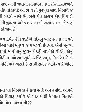
 પાત્ર આવી જવાની સંભાવના નથી રહેતી...સમજીને
નહિ તો છેવટે આ ભાવ તો પુરેપુરો સાથ નિભાવે જ
 બદલી નાખે છે....ભલે ક્ષેત્ર અલગ હોય,વિચારો
બની જીવતા અનેક દાખલાઓ સંસારમાં આજે પણ
કહી જાય છે:
યાત્મિક રીતે જોઈએ તો,મનુષ્યજીવન ના લક્ષ્યને
 પછી મનુષ્ય જન્મ મળ્યો છે...પણ એમાં મનુષ્ય
ામાં જ પોતાનું જીવન વેડફી નાખીએ છીએ....એનું
ટી ન મળે ત્યાં સુધી વ્યક્તિ સમુદ્ર કિનારે મળેલા
ં મોટી મળે એટલે કે સાચી સમજ આવે ત્યારે ખોટા
 પર નિર્ભર છે કે કયા સ્તરે અને ક્યાંથી આપને
ેચ્છાએ વિવાહ કર્યાછે એ પાત્ર માંથી કે માતા પિતાએ
ાયેલા પાત્રમાંથી ??