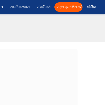
ાત
સબસ્ક્રિપ્શન
સંપર્ક કરો
મફત પ્રકાશિત કરો
લૉગિન 