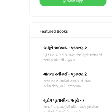
Whatsapp
Featured Books
અધૂરો અધ્યાય : પ્રકરણ ૨
પ્રકરણ ૨: લવિંગ ગાર્ડન અને ધુમ્મસભરી એ
રાતકેફે મોકાની બહાર વ...
મોતના સ્નીકર્સ - પ્રકરણ 2
પ્રકરણ ૨ : યાર્ડમાં લાશ અને ગાયબ
સ્નીકર્સ**મુંબઈ...****સવાર...
યુરોપ પ્રવાસીના પત્રો - 7
સાતમો પત્રઅહીંની ધનિક અને ફેશનેબલ