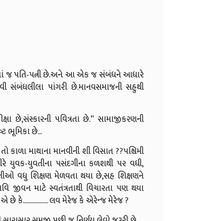
ં જ પતિ-પત્ની છે.અને આ એક જ સંબંધને આધારે
જેવી સંબંધલીલા પાંગરી છે.માનવસમાજની સહુથી
્ષા છે,સંસ્કારની પવિત્રતા છે.” સામાજીકરણની
ટ ભૂમિકા છે...
તો કાળા માથાના માનવીની શી વિસાત ??પશ્ચિમી
ીરે યુવક-યુવતીના પસંદગીના કળશથી પર વધી,
ુવતીઓ વધુ શિક્ષણ મેળવતા થયા છે,સહ શિક્ષણને
ભાવિ જીવન માટે સ્વતંત્રતાથી વિચારતા પણ થયા
કે................. લવ મેરેજ કે એરેન્જ મેરેજ ?
રી સારાસાર સમજી પછી જ નિર્ણય લેવો જરૂરી છે.