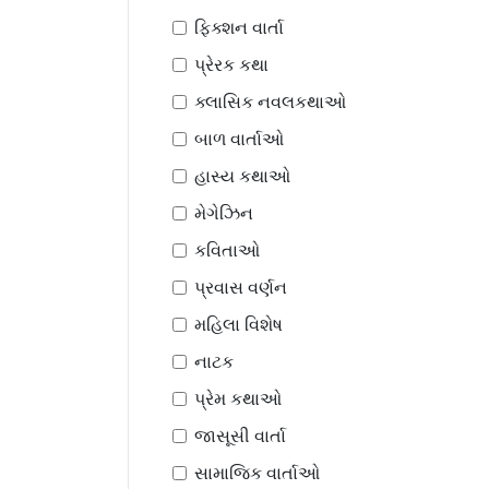
ફિક્શન વાર્તા
પ્રેરક કથા
ક્લાસિક નવલકથાઓ
બાળ વાર્તાઓ
હાસ્ય કથાઓ
મેગેઝિન
કવિતાઓ
પ્રવાસ વર્ણન
મહિલા વિશેષ
નાટક
પ્રેમ કથાઓ
જાસૂસી વાર્તા
સામાજિક વાર્તાઓ