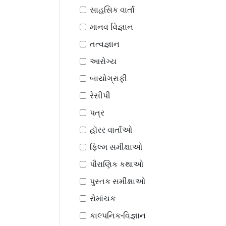
સાહસિક વાર્તા
માનવ વિજ્ઞાન
તત્વજ્ઞાન
આરોગ્ય
બાયોગ્રાફી
રેસીપી
પત્ર
હૉરર વાર્તાઓ
ફિલ્મ સમીક્ષાઓ
પૌરાણિક કથાઓ
પુસ્તક સમીક્ષાઓ
રોમાંચક
કાલ્પનિક-વિજ્ઞાન