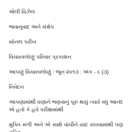
એલી વિઝેલ
ભાવાનુવાદ અને સંક્ષેપ
સોનલ પરીખ
વિચારવલોણું પરિવાર પ્રકાશન
આપણું વિચારવલોણું : જૂન ૨૦૧૩ : અંક - ૬ (૩)
નિવેદન
આપણામાંથી ઘણાંને ભણવાનું પૂરું થયું ત્યારે વધુ આનંદ
એ હતો કે હવે પરીક્ષામાંથી
મુક્તિ મળી અને એ સાથે વાંચીને યાદ રાખવામાંથી પણ