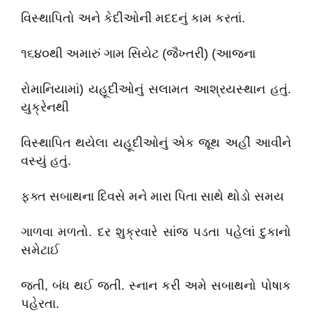
વિસ્થાપિતો અને કેદીઓની મદદનું કામ કરતાં.
૧૬૪૦થી અમારું ગામ સિયેટ (જૈખ્તરીં) (આજના
રોમાનિયામાં) યહૂદીઓનું સલામત આશ્રયસ્થાન હતું.
યુક્રેનથી
વિસ્થાપિત થયેલા યહૂદીઓનું એક જૂથ અહીં આવીને
વસ્યું હતું.
ફક્ત સબાથના દિવસે મને મારા પિતા સાથે થોડો સમય
ગાળવા મળતો. દર શુક્રવારે સાંજ પડતા પહેલાં દુકાનો
સમેટાઈ
જતી, બંધ થઈ જતી. સ્નાન કરી અમે સબાથનો પોષાક
પહેરતા.