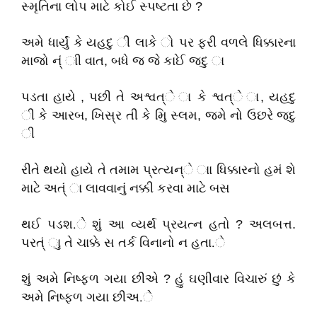
સ્મૃતિના લોપ માટે કોઈ સ્પષ્ટતા છે ?
અમે ધાર્યું કે યહદુ ી લાકે ો પર ફરી વળલે ધિક્કારના
માજો ન્ં ાી વાત, બધે જ જે કાઈે જદુ ા
પડતા હાયે , પછી તે અશ્વત્ે ા કે શ્વત્ે ા, યહદુ
ી કે આરબ, ખિસ્ર તી કે મિુ સ્લમ, જમે નો ઉછરે જદુ
ી
રીતે થયો હાયે તે તમામ પ્રત્યન્ે ાા ધિક્કારનો હમં શે
માટે અત્ં ા લાવવાનું નક્કી કરવા માટે બસ
થઈ પડશ.ે શું આ વ્યર્થ પ્રયત્ન હતો ? અલબત્ત.
પરત્ં ાુ તે ચાક્કે સ તર્ક વિનાનો ન હતા.ે
શું અમે નિષ્ફળ ગયા છીએ ? હું ઘણીવાર વિચારું છું કે
અમે નિષ્ફળ ગયા છીઅ.ે