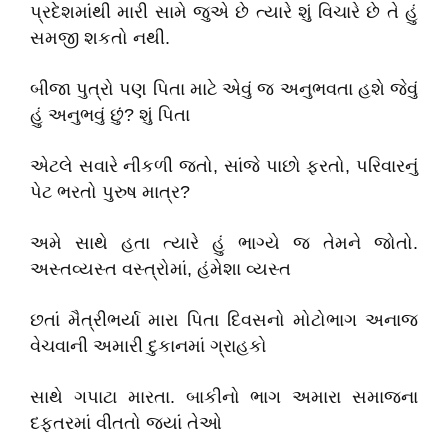
પ્રદેશમાંથી મારી સામે જુએ છે ત્યારે શું વિચારે છે તે હું
સમજી શકતો નથી.
બીજા પુત્રો પણ પિતા માટે એવું જ અનુભવતા હશે જેવું
હું અનુભવું છું? શું પિતા
એટલે સવારે નીકળી જતો, સાંજે પાછો ફરતો, પરિવારનું
પેટ ભરતો પુરુષ માત્ર?
અમે સાથે હતા ત્યારે હું ભાગ્યે જ તેમને જોતો.
અસ્તવ્યસ્ત વસ્ત્રોમાં, હંમેશા વ્યસ્ત
છતાં મૈત્રીભર્યા મારા પિતા દિવસનો મોટોભાગ અનાજ
વેચવાની અમારી દુકાનમાં ગ્રાહકો
સાથે ગપાટા મારતા. બાકીનો ભાગ અમારા સમાજના
દફતરમાં વીતતો જ્યાં તેઓ