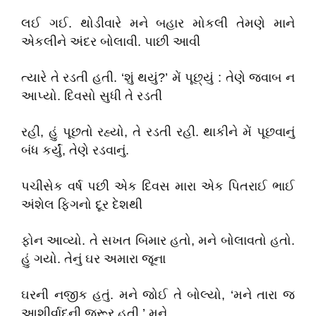
લઈ ગઈ. થોડીવારે મને બહાર મોકલી તેમણે માને
એકલીને અંદર બોલાવી. પાછી આવી
ત્યારે તે રડતી હતી. ‘શું થયું?’ મેં પૂછ્યું : તેણે જવાબ ન
આપ્યો. દિવસો સુધી તે રડતી
રહી, હું પૂછતો રહ્યો, તે રડતી રહી. થાકીને મેં પૂછવાનું
બંધ કર્યું, તેણે રડવાનું.
પચીસેક વર્ષ પછી એક દિવસ મારા એક પિતરાઈ ભાઈ
અંશેલ ફિગનો દૂર દેશથી
ફોન આવ્યો. તે સખત બિમાર હતો, મને બોલાવતો હતો.
હું ગયો. તેનું ઘર અમારા જૂના
ઘરની નજીક હતું. મને જોઈ તે બોલ્યો, ‘મને તારા જ
આશીર્વાદની જરૂર હતી.’ મને