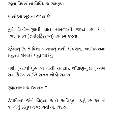
જૂના વિષયોનાં વિવિધ અજાણ્યાં
પાસાંઓ ખૂલતાં જાય છે.
હવે વિનોબાજીની વાત સમજાતી જાય છે કે :
‘અધ્યયન (ઙ્મીટ્ઠહિૈહખ્ત) કાયમ કરતા
રહેવાનું છે. તે વિના ચાલવાનું નથી. ઉપરાંત, અધ્યયનમાં
મહત્ત્વ લંબાઈ-પહોળાઈનું
નથી (કેટલાં પુસ્તકો વાંચી કાઢ્યા), ઊંડાણનું છે (કેવળ
સમાધિસ્થ થઈને સતત થોડો સમય
જીવનભર અધ્યયન.’’
ઉપનિષદ જેને વિદ્યા અને અવિદ્યા કહે છે એ બે
વચ્ચેનું સંતુલન જાળવીએ. વિદ્યા