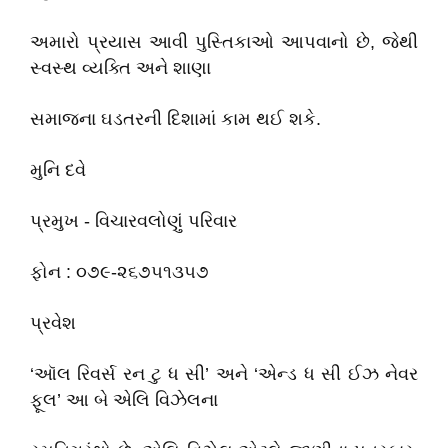
અમારો પ્રયાસ આવી પુસ્તિકાઓ આપવાનો છે, જેથી
સ્વસ્થ વ્યક્તિ અને શાણા
સમાજના ઘડતરની દિશામાં કામ થઈ શકે.
મુનિ દવે
પ્રમુખ - વિચારવલોણું પરિવાર
ફોન : ૦૭૯-૨૬૭૫૧૩૫૭
પ્રવેશ
‘ઑલ રિવર્સ રન ટુ ધ સી’ અને ‘એન્ડ ધ સી ઈઝ નેવર
ફૂલ’ આ બે એલિ વિઝેલના