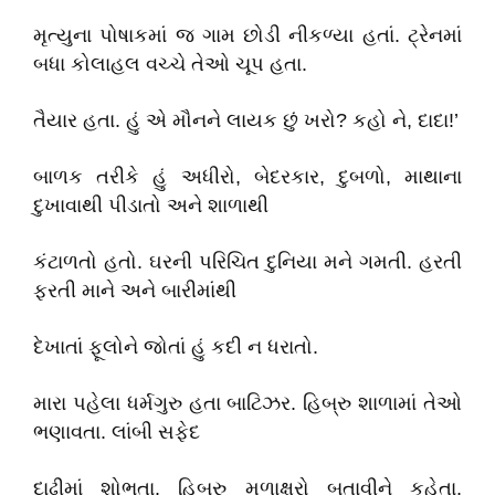
મૃત્યુના પોષાકમાં જ ગામ છોડી નીકળ્યા હતાં. ટ્રેનમાં
બધા કોલાહલ વચ્ચે તેઓ ચૂપ હતા.
તૈયાર હતા. હું એ મૌનને લાયક છું ખરો? કહો ને, દાદા!’
બાળક તરીકે હું અધીરો, બેદરકાર, દુબળો, માથાના
દુખાવાથી પીડાતો અને શાળાથી
કંટાળતો હતો. ઘરની પરિચિત દુનિયા મને ગમતી. હરતી
ફરતી માને અને બારીમાંથી
દેખાતાં ફૂલોને જોતાં હું કદી ન ધરાતો.
મારા પહેલા ધર્મગુરુ હતા બાટિઝર. હિબ્રુ શાળામાં તેઓ
ભણાવતા. લાંબી સફેદ
દાઢીમાં શોભતા. હિબ્રુ મૂળાક્ષરો બતાવીને કહેતા,