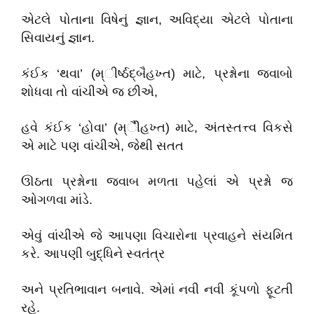
એટલે પોતાના વિષેનું જ્ઞાન, અવિદ્યા એટલે પોતાના
સિવાયનું જ્ઞાન.
કંઈક ‘થવા’ (મ્ીર્ષ્ઠદ્બૈહખ્ત) માટે, પ્રશ્નોના જવાબો
શોધવા તો વાંચીએ જ છીએ,
હવે કંઈક ‘હોવા’ (મ્ીૈહખ્ત) માટે, અંતસ્તત્ત્વ વિકસે
એ માટે પણ વાંચીએ, જેથી સતત
ઊઠતા પ્રશ્નોના જવાબ મળતા પહેલાં એ પ્રશ્નો જ
ઓગળવા માંડે.
એવું વાંચીએ જે આપણા વિચારોના પ્રવાહને સંયમિત
કરે. આપણી બુદ્ધિને સ્વતંત્ર
અને પ્રતિભાવાન બનાવે. એમાં નવી નવી કૂંપળો ફૂટતી
રહે.