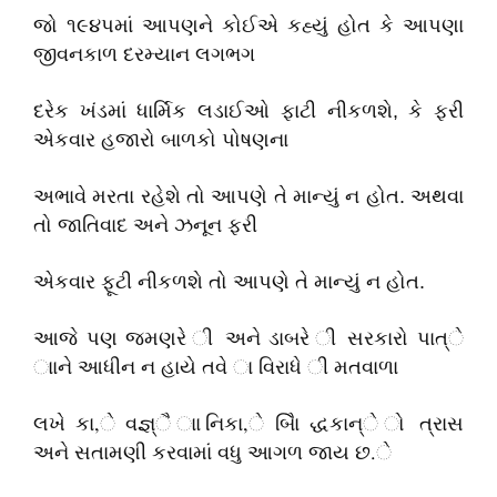
જો ૧૯૪પમાં આપણને કોઈએ કહ્યું હોત કે આપણા
જીવનકાળ દરમ્યાન લગભગ
દરેક ખંડમાં ધાર્મિક લડાઈઓ ફાટી નીકળશે, કે ફરી
એકવાર હજારો બાળકો પોષણના
અભાવે મરતા રહેશે તો આપણે તે માન્યું ન હોત. અથવા
તો જાતિવાદ અને ઝનૂન ફરી
એકવાર ફૂટી નીકળશે તો આપણે તે માન્યું ન હોત.
આજે પણ જમણરે ી અને ડાબરે ી સરકારો પાત્ે
ાાને આધીન ન હાયે તવે ા વિરાધે ી મતવાળા
લખે કા,ે વજ્ઞ્ૈ ાાનિકા,ે બાિૈ દ્ધકાન્ે ો ત્રાસ
અને સતામણી કરવામાં વધુ આગળ જાય છ.ે