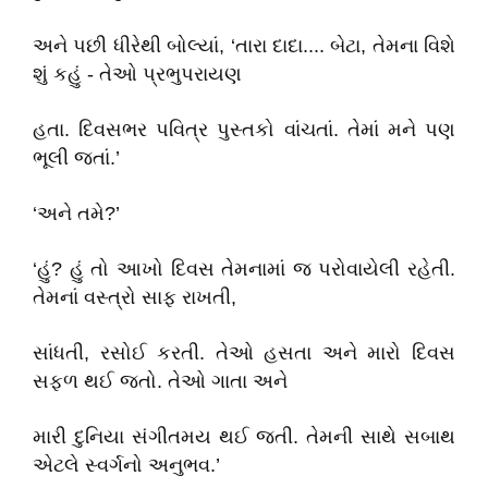
અને પછી ધીરેથી બોલ્યાં, ‘તારા દાદા.... બેટા, તેમના વિશે
શું કહું - તેઓ પ્રભુપરાયણ
હતા. દિવસભર પવિત્ર પુસ્તકો વાંચતાં. તેમાં મને પણ
ભૂલી જતાં.’
‘અને તમે?’
‘હું? હું તો આખો દિવસ તેમનામાં જ પરોવાયેલી રહેતી.
તેમનાં વસ્ત્રો સાફ રાખતી,
સાંધતી, રસોઈ કરતી. તેઓ હસતા અને મારો દિવસ
સફળ થઈ જતો. તેઓ ગાતા અને
મારી દુનિયા સંગીતમય થઈ જતી. તેમની સાથે સબાથ
એટલે સ્વર્ગનો અનુભવ.’