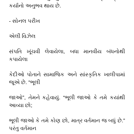
કર્યાનો અનુભવ થાય છે.
- સોનલ પરીખ
એલી વિઝેલ
સંપતિ ખૂંચવી લેવાયેલા, બધા માનવીય બંધનોથી
કપાયેલા
કેદીઓ પોતાને સામાજિક અને સાંસ્કૃતિક ખાલીપામાં
જૂએ છે. “ભૂલી
જાઓ”, તેમને કહેવાયું. “ભૂલી જાઓ કે તમે કયાંથી
આવ્યા છો;
ભૂલી જાઓ કે તમે કોણ છો, માત્ર વર્તમાન જ બધું છે.”
પરંતુ વર્તમાન