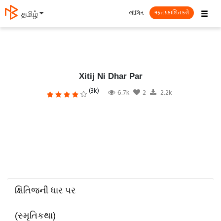
☰
લૉગિન
தமிழ்
મફત પ્રકાશિત કરો
Xitij Ni Dhar Par
(3k)
6.7k
2
2.2k
ક્ષિતિજની ધાર પર
(સ્મૃતિકથા)