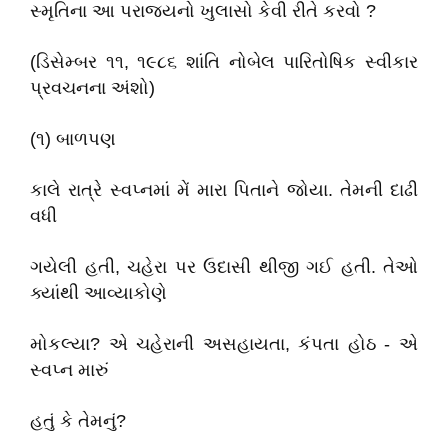
સ્મૃતિના આ પરાજયનો ખુલાસો કેવી રીતે કરવો ?
(ડિસેમ્બર ૧૧, ૧૯૮૬ શાંતિ નોબેલ પારિતોષિક સ્વીકાર
પ્રવચનના અંશો)
(૧) બાળપણ
કાલે રાત્રે સ્વપ્નમાં મેં મારા પિતાને જોયા. તેમની દાઢી
વધી
ગયેલી હતી, ચહેરા પર ઉદાસી થીજી ગઈ હતી. તેઓ
ક્યાંથી આવ્યાકોણે
મોકલ્યા? એ ચહેરાની અસહાયતા, કંપતા હોઠ - એ
સ્વપ્ન મારું
હતું કે તેમનું?