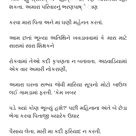
શકતા. અમારા પરિવારનું ભરણપાષ્ે ાણ
કરવા મારાં પિતા અને મા ઘણી મહેનત કરતાં.
આમ છતાં ભૂખ્યા અતિથિને ખવડાવવામાં કે મારા માટે
સારામાં સારા શિક્ષકને
રોકવામાં તેઓ કદી કૃપણતા ન બતાવતા. અઠવાડિયામાં
એક વાર અમારી નોકરાણી,
અમારા ઘરના સભ્ય જેવી મારિયા સૂપનો મોટો બાઉલ
લઈ ગામડામાં ફરતી. ‘કેમ ખબર
પડે ક્યાં કોણ ભૂખ્યું હશે?’ પછી મહિનાના અંતે બે છેડા
ભેગા કરવા પિતાજી ક્યારેક ઉધાર
પૈસાય લેતા. મારી મા કદી ફરિયાદ ન કરતી.