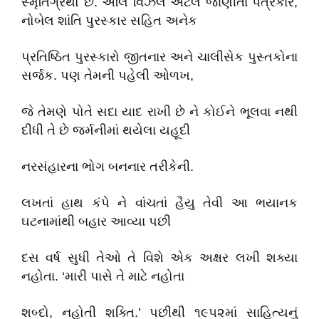
સ્મૃતિગ્રંથો છે. એલિ વિઝેલ એટલે જાણીતા પત્રકાર,
નોબેલ શાંતિ પુરસ્કાર સહિત અનેક
પ્રતિષ્ઠિત પુરસ્કારો જીતનાર અને ચાલીસેક પુસ્તકોના
સર્જક. પણ તેમની પહેલી ઓળખ,
જે તેમણે પોતે સદા યાદ રાખી છે ને કોઈને ભૂલવા નથી
દીધી તે છે જર્મનીમાં થયેલા યહૂદી
નરસંહારના ભોગ બનનાર તરીકેની.
લખતાં હાથ કંપે ને વાંચતાં હૈયુ તેવી આ ભયાનક
ઘટનામાંથી બહાર આવ્યા પછી
દસ વર્ષ સુધી તેઓ તે વિશે એક અક્ષર લખી શક્યા
નહોતા. ‘મારી પાસે તે માટે નહોતા
શબ્દો, નહોતી શક્તિ.’ પછીથી ૧૯૫૨માં સાહિત્યનું