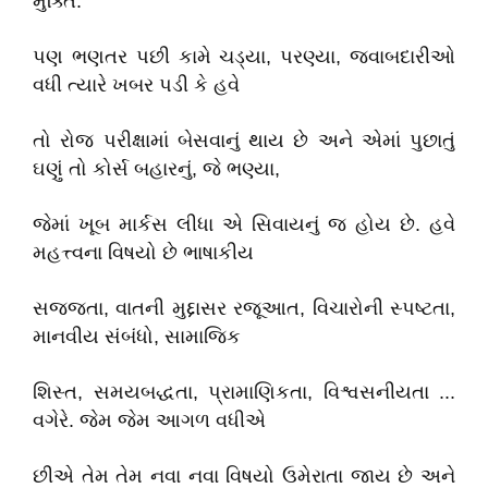
મુક્તિ.
પણ ભણતર પછી કામે ચડ્યા, પરણ્યા, જવાબદારીઓ
વધી ત્યારે ખબર પડી કે હવે
તો રોજ પરીક્ષામાં બેસવાનું થાય છે અને એમાં પુછાતું
ઘણું તો કોર્સ બહારનું, જે ભણ્યા,
જેમાં ખૂબ માર્કસ લીધા એ સિવાયનું જ હોય છે. હવે
મહત્ત્વના વિષયો છે ભાષાકીય
સજ્જતા, વાતની મુદ્દાસર રજૂઆત, વિચારોની સ્પષ્ટતા,
માનવીય સંબંધો, સામાજિક
શિસ્ત, સમયબદ્ધતા, પ્રામાણિકતા, વિશ્વસનીયતા ...
વગેરે. જેમ જેમ આગળ વધીએ
છીએ તેમ તેમ નવા નવા વિષયો ઉમેરાતા જાય છે અને