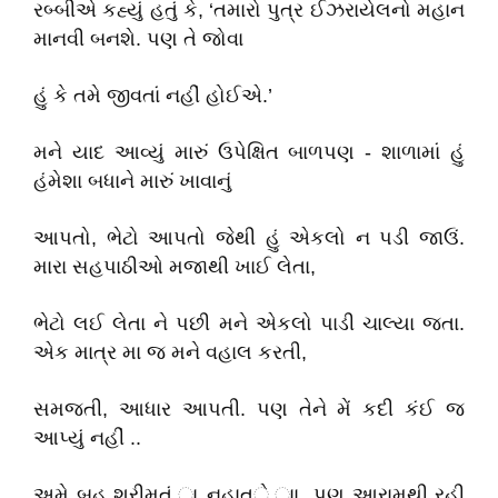
રબ્બીએ કહ્યું હતું કે, ‘તમારો પુત્ર ઈઝરાયેલનો મહાન
માનવી બનશે. પણ તે જોવા
હું કે તમે જીવતાં નહીં હોઈએ.’
મને યાદ આવ્યું મારું ઉપેક્ષિત બાળપણ - શાળામાં હું
હંમેશા બધાને મારું ખાવાનું
આપતો, ભેટો આપતો જેથી હું એકલો ન પડી જાઉં.
મારા સહપાઠીઓ મજાથી ખાઈ લેતા,
ભેટો લઈ લેતા ને પછી મને એકલો પાડી ચાલ્યા જતા.
એક માત્ર મા જ મને વહાલ કરતી,
સમજતી, આધાર આપતી. પણ તેને મેં કદી કંઈ જ
આપ્યું નહીં ..
અમે બહુ શ્રીમત્ં ા નહાત્ે ાા, પણ આરામથી રહી