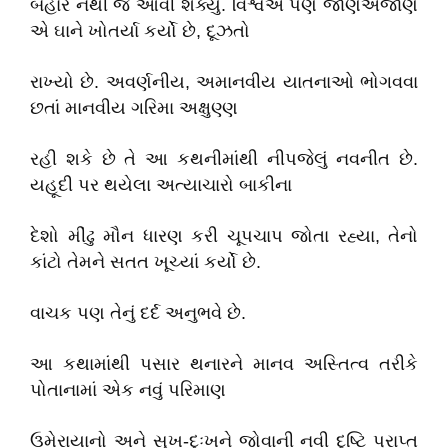
બહાર નથી જ આવી શક્યું. વિશ્વએ પણ જાણેઅજાણે
એ ઘાને ખોતર્યા કર્યો છે, દૂઝતો
રાખ્યો છે. અવર્ણનીય, અમાનવીય યાતનાઓ ભોગવવા
છતાં માનવીય ગરિમા અક્ષુણ્ણ
રહી શકે છે તે આ કથનીમાંથી નીપજેલું નવનીત છે.
યહૂદી પર થયેલા અત્યાચારો બાકીના
દેશો મીંઢુ મૌન ધારણ કરી ચૂપચાપ જોતા રહ્યા, તેનો
કાંટો તેમને સતત ખૂચ્યાં કર્યો છે.
વાચક પણ તેનું દર્દ અનુભવે છે.
આ કથામાંથી પસાર થનારને માનવ અસ્તિત્વ તરીકે
પોતાનામાં એક નવું પરિમાણ
ઉમેરાયાનો અને સુખ-દુઃખને જોવાની નવી દૃષ્ટિ પ્રાપ્ત