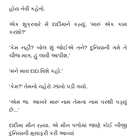
હોય તેવી કહેતો.
એક શુક્રવારે મેં દાદીમાને કહ્યું, ‘મારું એક કામ
કરશો?’
‘કેમ નહીં? બોલ શું જોઈએ તને? દુનિયાની ગમે તે
ચીજ માગ, હું લાવી આપીશ.’
‘મને મારા દાદા વિશે કહો.’
‘કેમ?’ તેમનો ચહેરો ઝાંખો પડી ગયો.
‘એમ જ. આખરે મારું નામ તેમના નામ પરથી પડ્યું
છે...’
દાદીમા મૌન રહ્યા. એ મૌન પળોમાં જાણે કોઈ બીજી
દુનિયાની મુસાફરી કરી આવ્યાં