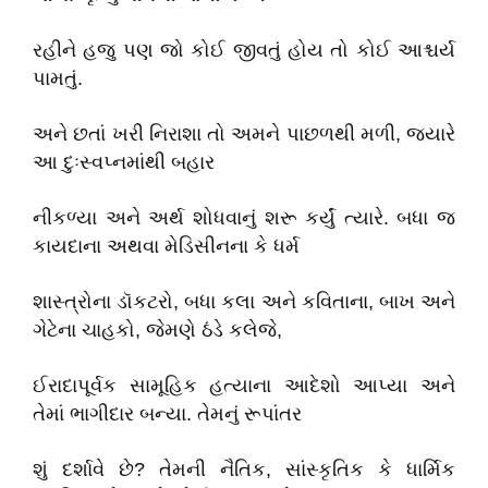
રહીને હજુ પણ જો કોઈ જીવતું હોય તો કોઈ આશ્ચર્ય
પામતું.
અને છતાં ખરી નિરાશા તો અમને પાછળથી મળી, જયારે
આ દુઃસ્વપ્નમાંથી બહાર
નીકળ્યા અને અર્થ શોધવાનું શરૂ કર્યું ત્યારે. બધા જ
કાયદાના અથવા મેડિસીનના કે ધર્મ
શાસ્ત્રોના ડૉકટરો, બધા કલા અને કવિતાના, બાખ અને
ગેટેના ચાહકો, જેમણે ઠંડે કલેજે,
ઈરાદાપૂર્વક સામૂહિક હત્યાના આદેશો આપ્યા અને
તેમાં ભાગીદાર બન્યા. તેમનું રૂપાંતર
શું દર્શાવે છે? તેમની નૈતિક, સાંસ્કૃતિક કે ધાર્મિક