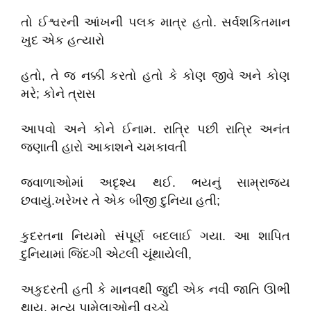
તો ઈશ્વરની આંખની પલક માત્ર હતો. સર્વશકિતમાન
ખુદ એક હત્યારો
હતો, તે જ નક્કી કરતો હતો કે કોણ જીવે અને કોણ
મરે; કોને ત્રાસ
આપવો અને કોને ઈનામ. રાત્રિ પછી રાત્રિ અનંત
જણાતી હારો આકાશને ચમકાવતી
જ્વાળાઓમાં અદૃશ્ય થઈ. ભયનું સામ્રાજય
છવાયું.ખરેખર તે એક બીજી દુનિયા હતી;
કુદરતના નિયમો સંપૂર્ણ બદલાઈ ગયા. આ શાપિત
દુનિયામાં જિંદગી એટલી ચૂંથાયેલી,
અકુદરતી હતી કે માનવથી જુદી એક નવી જાતિ ઊભી
થાય. મૃત્યુ પામેલાઓની વચ્ચે