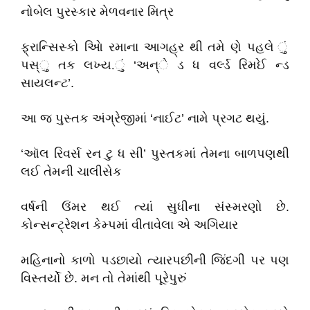
નોબેલ પુરસ્કાર મેળવનાર મિત્ર
ફ્રાન્સિસ્કો આિે રમાના આગહ્ર થી તમે ણે પહલે ું
પસ્ુ તક લખ્ય.ું ‘અન્ે ડ ધ વર્લ્ડ રિમઈે ન્ડ
સાયલન્ટ’.
આ જ પુસ્તક અંગ્રેજીમાં ‘નાઈટ’ નામે પ્રગટ થયું.
‘ઑલ રિવર્સ રન ટુ ધ સી’ પુસ્તકમાં તેમના બાળપણથી
લઈ તેમની ચાલીસેક
વર્ષની ઉંમર થઈ ત્યાં સુધીના સંસ્મરણો છે.
કોન્સન્ટ્રેશન કેમ્પમાં વીતાવેલા એ અગિયાર
મહિનાનો કાળો પડછાયો ત્યારપછીની જિંદગી પર પણ
વિસ્તર્યો છે. મન તો તેમાંથી પૂરેપુરું