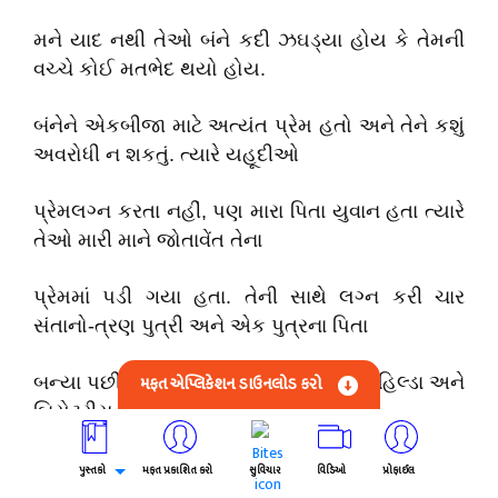
મને યાદ નથી તેઓ બંને કદી ઝઘડ્યા હોય કે તેમની
વચ્ચે કોઈ મતભેદ થયો હોય.
બંનેને એકબીજા માટે અત્યંત પ્રેમ હતો અને તેને કશું
અવરોધી ન શકતું. ત્યારે યહૂદીઓ
પ્રેમલગ્ન કરતા નહીં, પણ મારા પિતા યુવાન હતા ત્યારે
તેઓ મારી માને જોતાવેંત તેના
પ્રેમમાં પડી ગયા હતા. તેની સાથે લગ્ન કરી ચાર
સંતાનો-ત્રણ પુત્રી અને એક પુત્રના પિતા
મફત એપ્લિકેશન ડાઉનલોડ કરો
બન્યા પછી પણ તેમનો પ્રેમ ઘટ્યો નહોતો. હિલ્ડા અને
બિયેટ્રીસ મારી મોટી બહેનો અને
સિપોકા નાની. તે અમારા બધાની લાડકી હતી.
પુસ્તકો
મફત પ્રકાશિત કરો
સુવિચાર
વિડિઓ
પ્રોફાઈલ