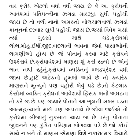
વાર ક્રોધ એટલો બધો વધી જાય છે કે આ ક્રોધની
આવેશમાં પતિપત્નીના ઝગડા મારઝૂડ સુધી પહોંચી
જાય છે તો વળી નાનો અમસ્તો બોલચાલવાળો ઝગડો
કાનૂનનાં દરબાર સુધી પહોંચી જાય છે.જ્યાં વિવેક ગયો
ત્યાં ગુસ્સો માથે ચડે.ક્રોધમાં
લોભ,મોહ,ઈર્ષા,જીદ,બદલાની ભાવના જેવાં પાસાઓની
લાગણીઓ હોય છે જે પોતાનું કરવા માટે ક્રોધને
ઉશ્કેરાવે છે.ક્રોધાવેશમાં માણસ શું કરી રહ્યો છે એનું
ભાન નથી રહેતું.ક્રોધમાં વ્યક્તિનું બ્લડપ્રેશર વધી
જાય છે,હાર્ટ અટેકનો હુમલો આવે છે તો ક્યારેક
માણસને મૃત્યુને પણ વહોરી લેવું પડે છે,તો કેટલાક
કેસોમાં વ્યક્તિ ક્રોધનાં આવેશથી હિંસક બની અઘટના
તો કરે જ છે પણ જયારે પોતાને આ ભૂલની ખબર પડતા
આત્મહત્યાનો માર્ગ પણ અપનાવે છે.જોવા જઈએ તો
ક્રોધમાં બીજાનું નુકસાન થાય જ છે પરંતુ પોતાના
જીવનને પણ દુષિત પરિણામ ભોગવવા પડે છે.જો કોઈ
સાથે ન બને તો માણસ એમણા વિશે નકારાત્મક વિચારો