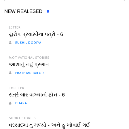
NEW REALESED
LETTER
યુરોપ પ્રવાસીના પત્રો - 6
RUSHIL DODIYA
MOTIVATIONAL STORIES
આશાનું નવું પ્રભાત
PRATHAM TAILOR
THRILLER
રાત્રે બાર વાગ્યાનો ફોન - 6
DHARA
SHORT STORIES
વરસાદમાં તું મળ્યો - અને હું ખોવાઈ ગઈ