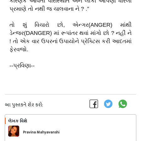
કારણકે આવતી પરિસ્થિતિ અને લોકો આપણા ધારેલા
પ્રમાણે તો નથી જ ચાલવાના ને ? .”
તો શું વિચારો છો, એન્ગર(ANGER) માંથી
ડેન્જર(DANGER) માં રૂપાંતર થવાં માંગો છો ? નહીં ને
! તો એક વાર ઉપરનાં ઉપાયોને પ્રેક્ટિસ કરી આદતમાં
ફેરવજો.
--પ્રવિણા--
આ પુસ્તકને શેર કરો:
લેખક વિશે
અનુસરો
Pravina Mahyavanshi