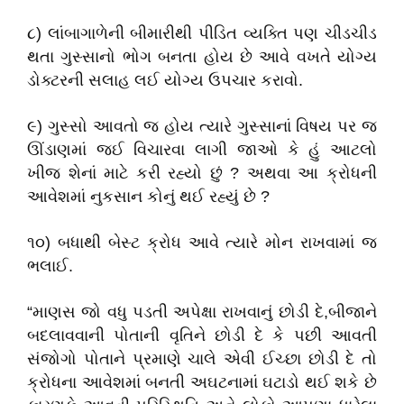
૮) લાંબાગાળેની બીમારીથી પીડિત વ્યક્તિ પણ ચીડચીડ
થતા ગુસ્સાનો ભોગ બનતા હોય છે આવે વખતે યોગ્ય
ડોક્ટરની સલાહ લઈ યોગ્ય ઉપચાર કરાવો.
૯) ગુસ્સો આવતો જ હોય ત્યારે ગુસ્સાનાં વિષય પર જ
ઊંડાણમાં જઈ વિચારવા લાગી જાઓ કે હું આટલો
ખીજ શેનાં માટે કરી રહ્યો છું ? અથવા આ ક્રોધની
આવેશમાં નુકસાન કોનું થઈ રહ્યું છે ?
૧૦) બધાથી બેસ્ટ ક્રોધ આવે ત્યારે મોન રાખવામાં જ
ભલાઈ.
“માણસ જો વધુ પડતી અપેક્ષા રાખવાનું છોડી દે,બીજાને
બદલાવવાની પોતાની વૃતિને છોડી દે કે પછી આવતી
સંજોગો પોતાને પ્રમાણે ચાલે એવી ઈચ્છા છોડી દે તો
ક્રોધના આવેશમાં બનતી અઘટનામાં ઘટાડો થઈ શકે છે