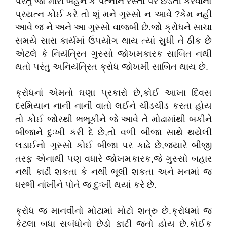
પરંતુ જો મારી બહેન કે પત્નીને રસ્તા પર છેડતી કરવાનો
પ્રયત્ન કોઈ કરે તો શું મને ગુસ્સો ન આવે ?કેમ નહી
આવે જ ને અને આ ગુસ્સો વાજબી છે.જો ક્રોધને સાચા
સમયે સારા કાર્યમાં ઉપયોગ થાય ત્યાં સુધી તે ઠીક છે
એટલે કે નિયંત્રિત ગુસ્સો જોખમકારક સાબિત નથી
થતો પરંતુ અનિયંત્રિત ક્રોધ જોખમી સાબિત થાય છે.
ક્રોધનાં એમતો ઘણા પ્રકારો છે,કોઈ આખા દિવસ
દરમિયાન નાની નાની વાતો લઈને ચીડચીડ કરતા હોય
તો કોઈ જોરથી ભભૂકીને જે આવે તે મોઢામાંથી બકીને
બીજાને દુઃખી કરી દે છે,તો વળી બીજા સાથે થયેલી
લડાઈનો ગુસ્સો કોઈ બીજા પર કાઢે છે,જયારે બીજી
તરફ એનાથી પણ વધારે જોખમકારક,જે ગુસ્સો બહાર
નથી કાઢી શકતા કે નથી ભૂલી શકતા અને મનમાં જ
ધરભી નાંખીને પોતે જ દુઃખી થયાં કરે છે.
ક્રોધ જ માનવીનો મોટામાં મોટો શત્રુ છે.ક્રોધમાં જ
કેટલા બધા સબંધોનો છેડો ફાટી જતો હોય છે.કોઈક