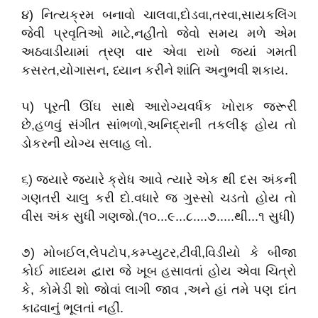
૪) નિત્યક્રમ બનાવો ચાલવા,દોડવા,તરવા,સાયકલિંગ
જેવી પ્રવૃતિઓ માટે,નહીંતો જેવો સમય મળે એમ
અઠવાડીયામાં ત્રણ વાર એવા રાખો જ્યાં ગમતી
કસરત,યોગાસન, ધ્યાન કરીને શાંતિ અનુભવી શકાય.
૫) પૂરતી ઊંઘ સાથે આરોગ્યવર્ધક ખોરાક જરૂરી
છે,હળવું સંગીત સાંભળો,અનિદ્રાની તકલીફ હોય તો
ડોકરની યોગ્ય સલાહ લો.
૬) જયારે જયારે ક્રોધ આવે ત્યારે એક થી દસ અંકની
ગણતરી ચાલુ કરી દો.વધારે જ ગુસ્સો ચડતો હોય તો
વીસ અંક સુધી ગણજો.(૧૦...૯...૮....૭.....થી...૧ સુધી)
૭) મોબઈલ,લેપટોપ,કમ્પ્યુટર,ટીવી,વિડીયો કે બીજા
કોઈ માધ્યમ દ્વારા જે ખૂબ હસાવતાં હોય એવા ચિત્રો
કે, કોમેડી શો જોવાં લાગી જાવ ,અને હાં તમે પણ દાંત
કાઢવાનું ભૂલતાં નહીં.