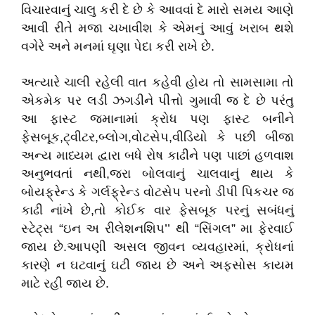
વિચારવાનું ચાલુ કરી દે છે કે આવવાં દે મારો સમય આણે
આવી રીતે મજા ચખાવીશ કે એમનું આવું ખરાબ થશે
વગેરે અને મનમાં ઘૃણા પેદા કરી રાખે છે.
અત્યારે ચાલી રહેલી વાત કહેવી હોય તો સામસામા તો
એકમેક પર લડી ઝગડીને પીત્તો ગુમાવી જ દે છે પરંતુ
આ ફાસ્ટ જમાનામાં ક્રોધ પણ ફાસ્ટ બનીને
ફેસબૂક,ટ્વીટર,બ્લોગ,વોટસેપ,વીડિયો કે પછી બીજા
અન્ય માધ્યમ દ્વારા બધે રોષ કાઢીને પણ પાછાં હળવાશ
અનુભવતાં નથી,જરા બોલવાનું ચાલવાનું થાય કે
બોયફ્રેન્ડ કે ગર્લફ્રેન્ડ વોટસેપ પરનો ડીપી પિકચર જ
કાઢી નાંખે છે,તો કોઈક વાર ફેસબૂક પરનું સબંધનું
સ્ટેટ્સ “ઇન અ રીલેશનશિપ’’ થી “સિંગલ” મા ફેરવાઈ
જાય છે.આપણી અસલ જીવન વ્યવહારમાં, ક્રોધનાં
કારણે ન ઘટવાનું ઘટી જાય છે અને અફસોસ કાયમ
માટે રહી જાય છે.