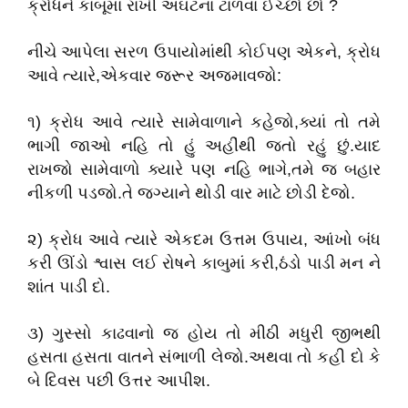
ક્રોધને કાબૂમાં રાખી અઘટનાં ટાળવાં ઈચ્છો છો ?
નીચે આપેલા સરળ ઉપાયોમાંથી કોઈપણ એકને, ક્રોધ
આવે ત્યારે,એકવાર જરૂર અજમાવજો:
૧) ક્રોધ આવે ત્યારે સામેવાળાને કહેજો,ક્યાં તો તમે
ભાગી જાઓ નહિ તો હું અહીંથી જતો રહું છું.યાદ
રાખજો સામેવાળો ક્યારે પણ નહિ ભાગે,તમે જ બહાર
નીકળી પડજો.તે જગ્યાને થોડી વાર માટે છોડી દેજો.
૨) ક્રોધ આવે ત્યારે એકદમ ઉત્તમ ઉપાય, આંખો બંધ
કરી ઊંડો શ્વાસ લઈ રોષને કાબુમાં કરી,ઠંડો પાડી મન ને
શાંત પાડી દો.
૩) ગુસ્સો કાઢવાનો જ હોય તો મીઠી મધુરી જીભથી
હસતા હસતા વાતને સંભાળી લેજો.અથવા તો કહી દો કે
બે દિવસ પછી ઉત્તર આપીશ.