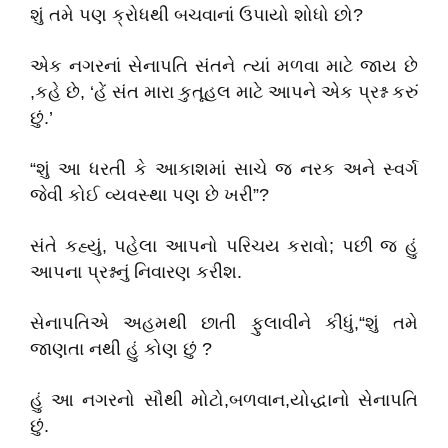
શું તમે પણ ક્રોધથી બચવાનાં ઉપાયો શોધો છો?
એક નગરનાં સેનાપતિ સંતને ત્યાં મળવા માટે જાય છે
,કહે છે, ‘હેં સંત મારા કુતૂહલ માટે આપને એક પ્રશ્ન કરું
છું.’
“શું આ ધરતી કે આકાશમાં સાચે જ નરક અને સ્વર્ગ
જેવી કોઈ વ્યવસ્થા પણ છે ખરી”?
સંતે કહ્યું, પહેલા આપનો પરિચય કરાવો; પછી જ હું
આપના પ્રશ્નનું નિવારણ કરીશ.
સેનાપતિએ અહમથી છાતી ફુલાવીને કીધું,“શું તમે
જાણતા નથી હું કોણ છું ?
હું આ નગરનો સૌથી મોટો,બળવાન,યોદ્ધાનો સેનાપતિ
છું.