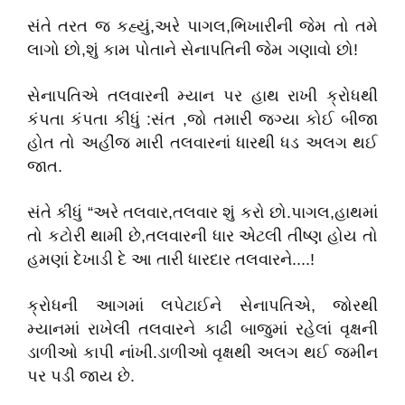
સંતે તરત જ કહ્યું,અરે પાગલ,ભિખારીની જેમ તો તમે
લાગો છો,શું કામ પોતાને સેનાપતિની જેમ ગણાવો છો!
સેનાપતિએ તલવારની મ્યાન પર હાથ રાખી ક્રોધથી
કંપતા કંપતા કીધું :સંત ,જો તમારી જગ્યા કોઈ બીજા
હોત તો અહીંજ મારી તલવારનાં ધારથી ધડ અલગ થઈ
જાત.
સંતે કીધું “અરે તલવાર,તલવાર શું કરો છો.પાગલ,હાથમાં
તો કટોરી થામી છે,તલવારની ધાર એટલી તીષ્ણ હોય તો
હમણાં દેખાડી દે આ તારી ધારદાર તલવારને....!
ક્રોધની આગમાં લપેટાઈને સેનાપતિએ, જોરથી
મ્યાનમાં રાખેલી તલવારને કાઢી બાજુમાં રહેલાં વૃક્ષની
ડાળીઓ કાપી નાંખી.ડાળીઓ વૃક્ષથી અલગ થઈ જમીન
પર પડી જાય છે.