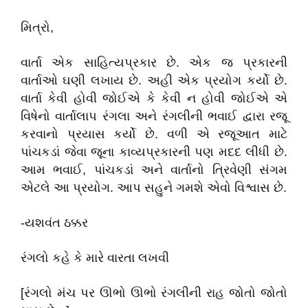
મિત્રો,
વાર્તા એક સાહિત્યપ્રકાર છે. એક જ પ્રકારની
વાર્તાઓ ઘણી લખાય છે. અહી એક પ્રયોગ કર્યો છે.
વાર્તા કેવી હોવી જોઈએ કે કેવી ન હોવી જોઈએ એ
વિષેનો વાર્તાલાપ રંગલા અને રંગલીની ભવાઈ દ્વારા રજૂ
કરવાનો પ્રયાસ કર્યો છે. વળી એ રજૂઆત માટે
પાંચકડાં જેવા જૂના કાવ્યપ્રકારની પણ મદદ લીધી છે.
આમ ભવાઈ, પાંચકડાં અને વાર્તાનો ત્રિવેણી સંગમ
એટલે આ પ્રયોગ. આપ સહુને ગમશે એવો વિશ્વાસ છે.
-યશવંત ઠક્કર
રંગલો કહે કે મારે વારતા લખવી
[રંગલો મંચ પર ઊભો ઊભો રંગલીની રાહ જોતો જોતો