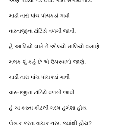
એણે પાડવો પડે છેવટે જાત સંગાથે તોડ.
માડી તારાં પાંચ પાંચકડાં ગાવી
વારતાજીના ટાંટિયે વળગી જાવી.
હે આલિયો લખે ને ઓલ્યો માલિયો વખાણે
મલક શું કહે છે એ ઉપરવાળો જાણે.
માડી તારાં પાંચ પાંચકડાં ગાવી
વારતાજીના ટાંટિયે વળગી જાવી.
હે ચા કરતા કીટલી ગરમ હમેશા હોય
લેખક કરતા વાચક નરમ ક્યાંથી હોય?