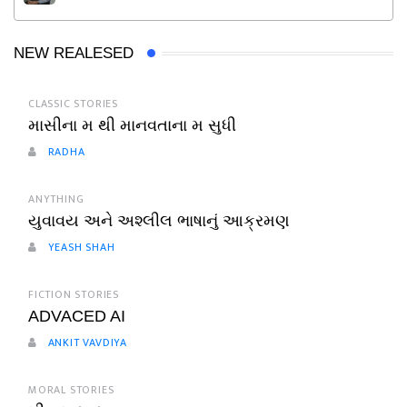
NEW REALESED
CLASSIC STORIES
માસીના મ થી માનવતાના મ સુધી
RADHA
ANYTHING
યુવાવય અને અશ્લીલ ભાષાનું આક્રમણ
YEASH SHAH
FICTION STORIES
ADVACED AI
ANKIT VAVDIYA
MORAL STORIES