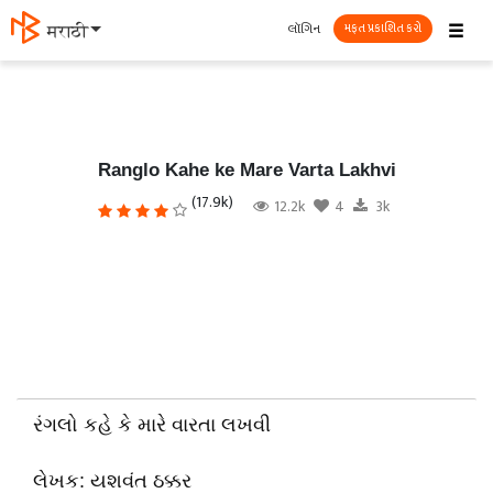
☰
લૉગિન
தமிழ்
મફત પ્રકાશિત કરો
Ranglo Kahe ke Mare Varta Lakhvi
(17.9k)
12.2k
4
3k
રંગલો કહે કે મારે વારતા લખવી
લેખક: યશવંત ઠક્કર