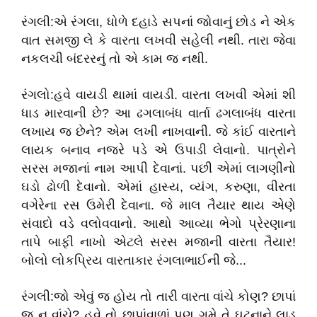
રંગલી:એ રંગલા, ધોળે દહાડે સપનાં જોવાનું છોડ ને એક
વાત સમજી લે કે વારતા લખવી સહેલી નથી. તારા જેવા
નકલચી બંદરરનું તો એ કામ જ નથી.
રંગલો:હવે વાયડી થામાં વાયડી. વારતા લખવી એમાં શી
ધાડ મારવાની છે? આ ઢગલાબંધ વાર્તા ઢગલાબંધ વારતા
લખાય જ છેને? એમ લખી નાખવાની. જે કાંઈ વારતાને
લાયક બનાવ નજરે પડે એ ઉપાડી લેવાનો. પાત્રોને
સરસ મજાનાં નામ આપી દેવાનાં. પછી એમાં લાગણીનો
ઘડો ઢોળી દેવાનો. એમાં હાસ્ય, વ્યંગ, કરુણા, વીરતા
વગેરેના રસ ઉમેરી દેવાના. જે માલ તૈયાર થાય એણે
સંવાદો વડે વલોવવાનો. આથો આવ્યા ભેગો પ્રેરણાના
તાપે બાફી નાખો એટલે સરસ મજાની વારતા તૈયાર!
બોલો લોકપ્રિય વારતાકાર રંગલાભાઈની જે...
રંગલી:જો એવું જ હોય તો તારી વારતા વાંચે કોણ? છાપાં
જ ન વાંચે? હવે તો છાપાંવાળાં પણ ગમે તે ઘટનાને લાડ