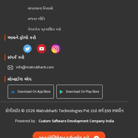
વાપરવાના નિયમો 
વળતર નીતિ
પેપરબેક પ્રકાશિત કરો
અમને ફોલો કરો
સંપર્ક કરો
info@matrubharti.com
મોબાઈલ એપ
Download On App Store
Download On Play Store
કોપીરાઈટ © 2026 Matrubharti Technologies Pvt. Ltd. સર્વ હક્ક સ્વાધીન
Custom Software Development Company India
Powered by :