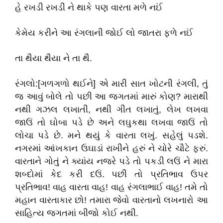
હે રખડી રખડી ને થાકે પણ વારતા મળે નઈં
કેમેય કરીને આ રંગલાની જોઈ લો જાતરા ફળે નઈં
તા થૈયા થૈયા ને તા થૈ.
રંગલો:[ગળગળો થઈને] એ મારી સાત ખોટની રંગલી, તું
જ આવું બોલે તો પછી આ જગતમાં મારું કોણ? મારાથી
નથી ગઝલ લખાતી, નથી ગીત લખાતું, લેખ લખવા
જાઉં તો ઘોબા પડે છે અને લઘુકથા લખવા જાઉં તો
લોચા પડે છે. મને થયું કે વારતા લખું. સહેલું પડશે.
નગરમાં આંખકાન ઉઘાડાં રાખીને હરું ને ચોરે ચૌટે ફરું.
વારતાને ગોતું ને ક્યાંય નજરે પડે તો પકડી લઉં ને મારા
શબ્દોમાં કેદ કરી દઉં. પછી તો પ્રતિભાવ ઉપર
પ્રતિભાવ! વાહ વારતા વાહ! વાહ રંગલાભાઈ વાહ! તમે તો
મહાન વારતાકાર છો! તમારા જેવો વારતાનો લખનારો આ
સાહિત્ય જગતમાં બીજો કોઈ નથી.