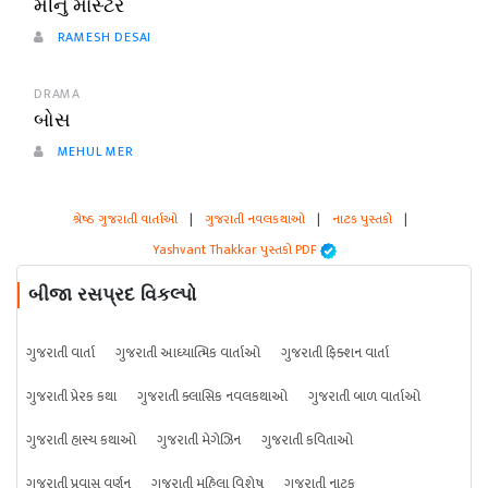
મીનુ માસ્ટર
RAMESH DESAI
DRAMA
બોસ
MEHUL MER
શ્રેષ્ઠ ગુજરાતી વાર્તાઓ
|
ગુજરાતી નવલકથાઓ
|
નાટક પુસ્તકો
|
Yashvant Thakkar પુસ્તકો PDF
બીજા રસપ્રદ વિકલ્પો
ગુજરાતી વાર્તા
ગુજરાતી આધ્યાત્મિક વાર્તાઓ
ગુજરાતી ફિક્શન વાર્તા
ગુજરાતી પ્રેરક કથા
ગુજરાતી ક્લાસિક નવલકથાઓ
ગુજરાતી બાળ વાર્તાઓ
ગુજરાતી હાસ્ય કથાઓ
ગુજરાતી મેગેઝિન
ગુજરાતી કવિતાઓ
ગુજરાતી પ્રવાસ વર્ણન
ગુજરાતી મહિલા વિશેષ
ગુજરાતી નાટક