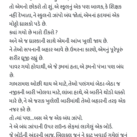
તો એમનો છોકરો તો શું, એ સ્કૂલનું એક પણ બાળક, કે શિક્ષક
નહીં દેખાતા, ને સ્કુલનો ઝાંપો બંધ જોતાં, એમનાં હૃદયમાં એક
મોટ્ટો ધ્રાસકો પડે છે.
ક્યાં ગયો છે મારો દીકરો ?
અને એ જ ધ્રાસ્કાની સાથે એમની આંખ ખૂલી જાય છે.
ને તેઓ સપનાની બહાર આવે છે. ઉંમરના કારણે, એમનું પૂરેપૂરું
શરીર ધ્રૂજી રહ્યું છે.
પાવર ગયો હોવાથી, એ જે રૂમમાં હતા, એ રૂમનો પંખા પણ બંધ
છે.
ગભરામણ ઓછી થાય એ માટે, તેઓ પલંગમાં બેઠા-બેઠા જ
નજીકની બારી ખોલવા માટે, લાંબા હાથે, એ બારીને થોડો ધક્કો
મારે છે, ને એ જરાક ખુલેલી બારીમાંથી તેઓ બહારની તરફ એક
નજર કરે છે.
તો ત્યાં પણ....બસ એ જ એક બંધ ઝાંપો.
ને એ બંધ ઝાંપાની ઉપર રાઉન્ડ સેફમાં લાગેલું એક બોર્ડ.
જે બોર્ડની અંદરની બાજુ, બિલકુલ જૂનું ને કાટ ખવાઈ ગયેલું જૂનું