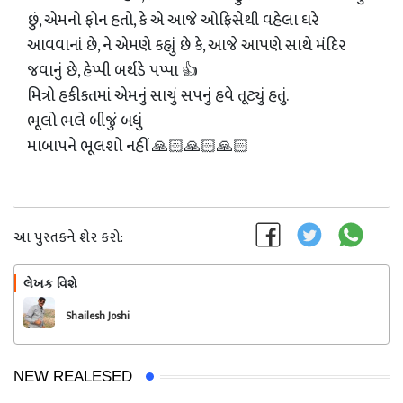
છું, એમનો ફોન હતો, કે એ આજે ઓફિસેથી વહેલા ઘરે
આવવાનાં છે, ને એમણે કહ્યું છે કે, આજે આપણે સાથે મંદિર
જવાનું છે, હેપ્પી બર્થડે પપ્પા 👍
મિત્રો હકીકતમાં એમનું સાચું સપનું હવે તૂટ્યું હતું.
ભૂલો ભલે બીજું બધું
માબાપને ભૂલશો નહીં 🙏🏻🙏🏻🙏🏻
આ પુસ્તકને શેર કરો:
લેખક વિશે
અનુસરો
Shailesh Joshi
NEW REALESED