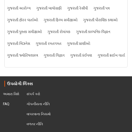
ગુજરાતી આરોગ્ય
ગુજરાતી બાયોગ્રાફી
ગુજરાતી રેસીપી
ગુજરાતી પત્ર
ગુજરાતી હૉરર વાર્તાઓ
ગુજરાતી ફિલ્મ સમીક્ષાઓ
ગુજરાતી પૌરાણિક કથાઓ
ગુજરાતી પુસ્તક સમીક્ષાઓ
ગુજરાતી રોમાંચક
ગુજરાતી કાલ્પનિક-વિજ્ઞાન
ગુજરાતી બિઝનેસ
ગુજરાતી રમતગમત
ગુજરાતી પ્રાણીઓ
ગુજરાતી જ્યોતિષશાસ્ત્ર
ગુજરાતી વિજ્ઞાન
ગુજરાતી કંઈપણ
ગુજરાતી ક્રાઇમ વાર્તા
ઉપયોગી લિંક્સ
અમારા વિશે
સંપર્ક કરો
FAQ
ગોપનીયતા નીતિ
વાપરવાના નિયમો 
વળતર નીતિ