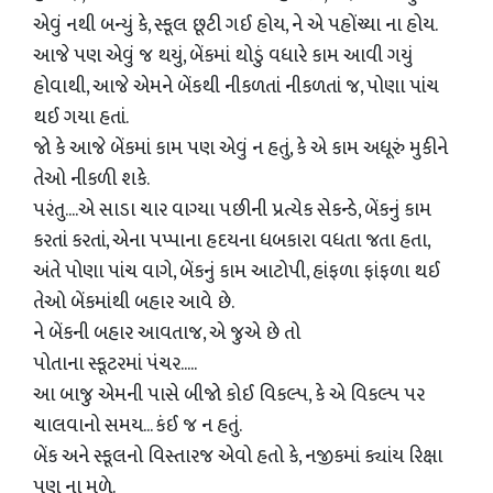
એવું નથી બન્યું કે, સ્કૂલ છૂટી ગઈ હોય, ને એ પહોંચ્યા ના હોય.
આજે પણ એવું જ થયું, બેંકમાં થોડું વધારે કામ આવી ગયું
હોવાથી, આજે એમને બેંકથી નીકળતાં નીકળતાં જ, પોણા પાંચ
થઈ ગયા હતાં.
જો કે આજે બેંકમાં કામ પણ એવું ન હતું, કે એ કામ અધૂરું મુકીને
તેઓ નીકળી શકે.
પરંતુ....એ સાડા ચાર વાગ્યા પછીની પ્રત્યેક સેકન્ડે, બેંકનું કામ
કરતાં કરતાં, એના પપ્પાના હદયના ધબકારા વધતા જતા હતા,
અંતે પોણા પાંચ વાગે, બેંકનું કામ આટોપી, હાંફળા ફાંફળા થઈ
તેઓ બેંકમાંથી બહાર આવે છે.
ને બેંકની બહાર આવતાજ, એ જુએ છે તો
પોતાના સ્કૂટરમાં પંચર.....
આ બાજુ એમની પાસે બીજો કોઈ વિકલ્પ, કે એ વિકલ્પ પર
ચાલવાનો સમય... કંઈ જ ન હતું.
બેંક અને સ્કૂલનો વિસ્તારજ એવો હતો કે, નજીકમાં ક્યાંય રિક્ષા
પણ ના મળે.