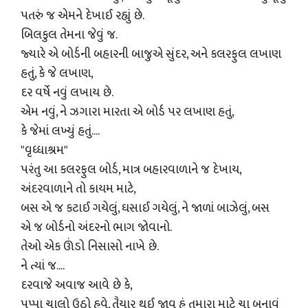
પતરું જ એમને દેખાઈ રહ્યું છે.
બિલકુલ તેમના જેવું જ.
જ્યારે એ બોર્ડની બહારની બાજુએ સુંદર, અને કલરફુલ લખાણ
હતું, કે જે લખાણ,
દર વર્ષે નવું લખાય છે.
એમ નવું, ને ઝગારા મારતા એ બોર્ડ પર લખાણ હતું,
કે જેમાં લખ્યું હતું....
"વૃધ્ધાશ્રમ"
પરંતુ આ કલરફુલ બોર્ડ, માત્ર બહારવાળાને જ દેખાય,
અંદરવાળાને તો કાયમ માટે,
બસ એ જ કટાઈ ગયેલું, ઘસાઈ ગયેલું, ને જાળાં બાઝેલું, બસ
એ જ બોર્ડનો અંદરનો ભાગ જોવાનો.
તેઓ એક ઊંડો નિસાસો નાખે છે.
ને ત્યાં જ....
દરવાજે અવાજ આવે છે કે,
પપ્પા ચાલો ઉઠો હવે, તૈયાર થઈ જાવ હું તમારા માટે ચા બનાવું