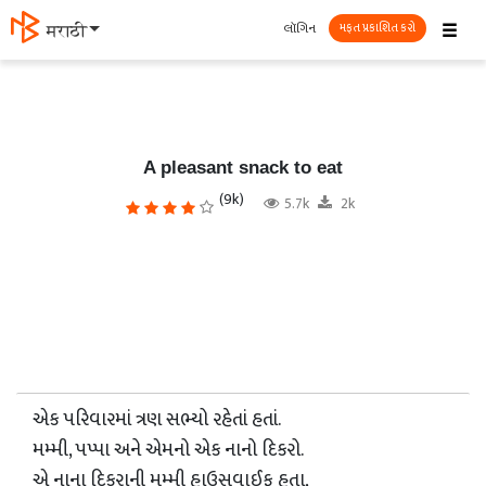
☰
લૉગિન
मराठी
મફત પ્રકાશિત કરો
A pleasant snack to eat
(9k)
5.7k
2k
એક પરિવારમાં ત્રણ સભ્યો રહેતાં હતાં.
મમ્મી, પપ્પા અને એમનો એક નાનો દિકરો.
એ નાના દિકરાની મમ્મી હાઉસવાઈફ હતા,