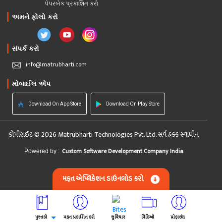
પેપરબેક પ્રકાશિત કરો
અમને ફોલો કરો
સંપર્ક કરો
info@matrubharti.com
મોબાઈલ એપ
Download On App Store
Download On Play Store
કોપીરાઈટ © 2026 Matrubharti Technologies Pvt. Ltd. સર્વ હક્ક સ્વાધીન
Custom Software Development Company India
Powered by :
મફત એપ્લિકેશન ડાઉનલોડ કરો
પુસ્તકો
મફત પ્રકાશિત કરો
સુવિચાર
વિડિઓ
પ્રોફાઈલ