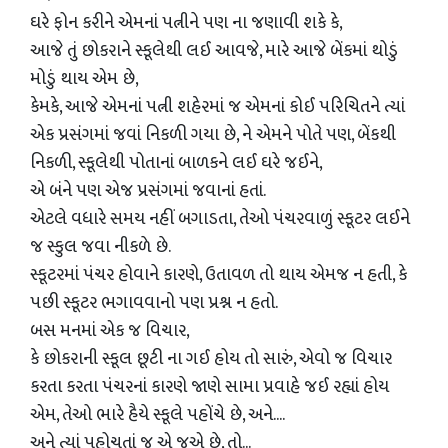
ઘરે ફોન કરીને એમનાં પત્નીને પણ ના જણાવી શકે કે,
આજે તું છોકરાને સ્કૂલેથી લઈ આવજે, મારે આજે બેંકમાં થોડું
મોડું થાય એમ છે,
કેમકે, આજે એમનાં પત્ની શહેરમાં જ એમનાં કોઈ પરિચિતને ત્યાં
એક પ્રસંગમાં જવાં નિકળી ગયા છે, ને એમને પોતે પણ, બેંકથી
નિકળી, સ્કૂલેથી પોતાનાં બાળકને લઈ ઘરે જઈને,
એ બંને પણ એજ પ્રસંગમાં જવાનાં હતાં.
એટલે વધારે સમય નહીં બગાડતા, તેઓ પંચરવાળું સ્કૂટર લઈને
જ સ્કુલ જવા નીકળે છે.
સ્કૂટરમાં પંચર હોવાને કારણે, ઉતાવળ તો થાય એમજ ન હતી, કે
પછી સ્કૂટર ભગાવવાનો પણ પ્રશ્ન ન હતો.
બસ મનમાં એક જ વિચાર,
કે છોકરાની સ્કૂલ છૂટી ના ગઈ હોય તો સારું, એવો જ વિચાર
કરતા કરતા પંચરનાં કારણે જાણે સામા પ્રવાહે જઈ રહ્યાં હોય
એમ, તેઓ ભારે હૈયે સ્કૂલે પહોંચે છે, અને....
અને ત્યાં પહોચતાં જ એ જુએ છે, તો...