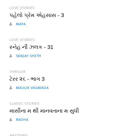
LOVE STORIES
પહેલો પ્રેમ એહસાસ - 3
MAYA
LOVE STORIES
સ્નેહ ની ઝલક - 31
SANJAY SHETH
THRILLER
ટેરર ૨૬ - ભાગ 3
MAULIK VASAVADA
CLASSIC STORIES
માસીના મ થી માનવતાના મ સુધી
RADHA
ANYTHING