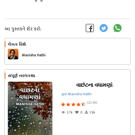
આ પુસ્તકને શેર કરો:
લેખક વિશે
અનુસરો
Manisha Hathi
સંપૂર્ણ નવલકથા
વાછંટના વધામણાં
દ્વારા Manisha Hathi
(22.3k)
3.7k
0
1.9k