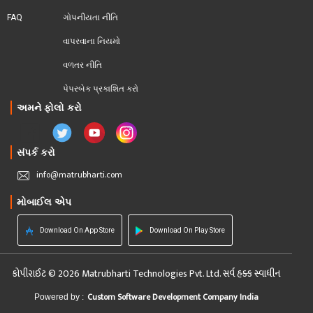
FAQ
ગોપનીયતા નીતિ
વાપરવાના નિયમો 
વળતર નીતિ
પેપરબેક પ્રકાશિત કરો
અમને ફોલો કરો
સંપર્ક કરો
info@matrubharti.com
મોબાઈલ એપ
Download On App Store
Download On Play Store
કોપીરાઈટ © 2026 Matrubharti Technologies Pvt. Ltd. સર્વ હક્ક સ્વાધીન
Custom Software Development Company India
Powered by :