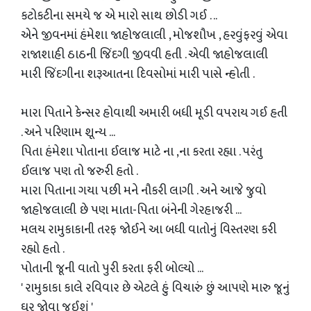
કટોકટીના સમયે જ એ મારો સાથ છોડી ગઈ . ..
એને જીવનમાં હંમેશા જાહોજલાલી , મોજશૌખ , હરવુંફરવું એવા
રાજાશાહી ઠાઠની જિંદગી જીવવી હતી . એવી જાહોજલાલી
મારી જિંદગીના શરૂઆતના દિવસોમાં મારી પાસે ન્હોતી .
મારા પિતાને કેન્સર હોવાથી અમારી બધી મૂડી વપરાય ગઈ હતી
. અને પરિણામ શૂન્ય ...
પિતા હંમેશા પોતાના ઈલાજ માટે ના ,ના કરતા રહ્યા . પરંતુ
ઈલાજ પણ તો જરુરી હતો .
મારા પિતાના ગયા પછી મને નૌકરી લાગી . અને આજે જુવો
જાહોજલાલી છે પણ માતા-પિતા બંનેની ગેરહાજરી ...
મલય રામુકાકાની તરફ જોઈને આ બધી વાતોનું વિસ્તરણ કરી
રહ્યો હતો .
પોતાની જૂની વાતો પુરી કરતા ફરી બોલ્યો ...
' રામુકાકા કાલે રવિવાર છે એટલે હું વિચારું છું આપણે મારુ જૂનું
ઘર જોવા જઈશું '