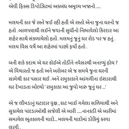
એવી ફિક્સ ડિપોઝિટમાં અકબંધ અમૂલ્ય ખજાનો .....
મલયની કાર જે રસ્તે જઈ રહી હતી એ રસ્તો એના જુના ઘરનો જ
હતો . બાળપણથી લઈને જવાની સુધીનો નિભાવેલો કિરદાર આ
શહેર સાથે સંકળાયેલો હતો . મલયનું જૂનું ઘર રોડ પર જ હતું .
મલય વિસ વર્ષે આ શહેરમાં પાછો ફર્યો હતો .
બની શકે કદાચ એ ઘર કોઈએ તોડીને નવેસરથી બનાવ્યું હોય ?
એ વિચારતો જ હતો અને બરોબર એ જ સમયે જુના ઘરની
સામેથી કાર પસાર થઈ . અને રામુકાકાને આંગળીના ઇશારાથી
ઘર દેખાડતા બોલ્યો ' રામુકાકા આ જુવો મારુ જૂનું ઘર ...'
એ જ લીમડાનું ઘટાદાર વૃક્ષ , કાટ ખાઈ ગયેલા સળિયાથી અને
સુકાયેલ પાંદડાઓથી સજેલી એ બારી ......નાનકડી એ બારીમાં
સમાયેલ ભૂતકાળની યાદો.... મલયની યાદોમાં ડોકિયું કરવા
લાગી .