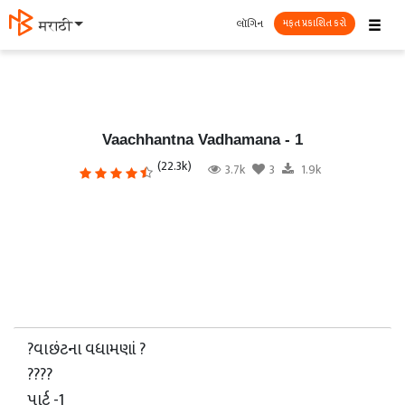
☰
લૉગિન
मराठी
મફત પ્રકાશિત કરો
Vaachhantna Vadhamana - 1
(22.3k)
3.7k
3
1.9k
?વાછંટના વધામણાં ?
????
પાર્ટ -1