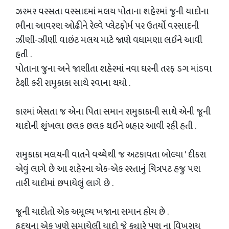
ઝરમર વરસતા વરસાદમાં મલય પોતાના શહેરમાં જુની યાદોના
ભીના આવરણ ઓઢીને રેલ્વે પ્લેટફોર્મ પર ઉતર્યો વરસાદની
ઝીણી-ઝીણી વાછંટ મલય માટે જાણે વધામણા લઈને આવી
હતી .
પોતાના જુના અને જાણીતા શહેરમાં નવા ઘરની તરફ ડગ માંડવા
ટેક્ષી કરી રામુકાકા સાથે રવાના થયો .
કારમાં બેસતા જ એના પિતા સમાન રામુકાકાની સાથે એની જૂની
યાદોની શૃંખલા છલક છલક થઈને બહાર આવી રહી હતી .
રામુકાકા મલયની વાતને વચ્ચેથી જ અટકાવતા બોલ્યા ' દીકરા
એવું લાગે છે આ શહેરના એક-એક રસ્તાનું ચિત્રપટ હજુ પણ
તારી યાદોમાં છપાયેલું લાગે છે .
જૂની યાદોતો એક અમૂલ્ય ખજાના સમાન હોય છે .
હૃદયના એક ખૂણે સમાયેલી યાદો જે ક્યારે પણ ના વિખરાય