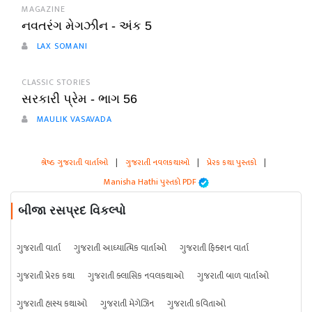
MAGAZINE
નવતરંગ મેગઝીન - અંક 5
LAX SOMANI
CLASSIC STORIES
સરકારી પ્રેમ - ભાગ 56
MAULIK VASAVADA
શ્રેષ્ઠ ગુજરાતી વાર્તાઓ
|
ગુજરાતી નવલકથાઓ
|
પ્રેરક કથા પુસ્તકો
|
Manisha Hathi પુસ્તકો PDF
બીજા રસપ્રદ વિકલ્પો
ગુજરાતી વાર્તા
ગુજરાતી આધ્યાત્મિક વાર્તાઓ
ગુજરાતી ફિક્શન વાર્તા
ગુજરાતી પ્રેરક કથા
ગુજરાતી ક્લાસિક નવલકથાઓ
ગુજરાતી બાળ વાર્તાઓ
ગુજરાતી હાસ્ય કથાઓ
ગુજરાતી મેગેઝિન
ગુજરાતી કવિતાઓ