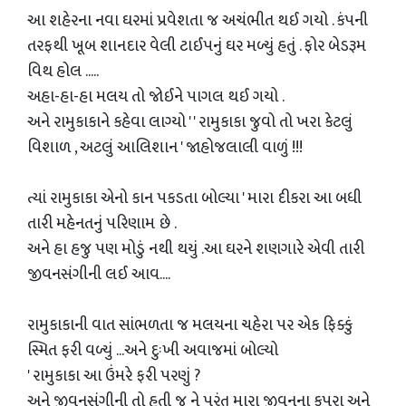
આ શહેરના નવા ઘરમાં પ્રવેશતા જ અચંભીત થઈ ગયો . કંપની
તરફથી ખૂબ શાનદાર વેલી ટાઈપનું ઘર મળ્યું હતું . ફોર બેડરૂમ
વિથ હોલ .....
અહા-હા-હા મલય તો જોઈને પાગલ થઈ ગયો .
અને રામુકાકાને કહેવા લાગ્યો ' ' રામુકાકા જુવો તો ખરા કેટલું
વિશાળ , અટલું આલિશાન ' જાહોજલાલી વાળું !!!
ત્યાં રામુકાકા એનો કાન પકડતા બોલ્યા ' મારા દીકરા આ બધી
તારી મહેનતનું પરિણામ છે .
અને હા હજુ પણ મોડું નથી થયું .આ ઘરને શણગારે એવી તારી
જીવનસંગીની લઈ આવ....
રામુકાકાની વાત સાંભળતા જ મલયના ચહેરા પર એક ફિક્કું
સ્મિત ફરી વળ્યું ...અને દુઃખી અવાજમાં બોલ્યો
' રામુકાકા આ ઉંમરે ફરી પરણું ?
અને જીવનસંગીની તો હતી જ ને પરંતુ મારા જીવનના કપરા અને