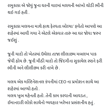
રામુકાકા એ જોયું જુના ઘરની યાદમાં મલયની આંખો થોડી ભીની
થઇ ગઇ હતી .
રામુકાકા મલયના માથે હાથ ફેરવતા બોલ્યા ' હવેતો આપણે આ
શહેરમાં આવી ગયા ને એટલે એકવાર તારું આ ઘર જોવા જરુર
જઈશું .
જૂની યાદો તો ખેતરમાં ઉઘેલા તાજા લીલાછમ મબલખ પાક
જેવી હોય છે . જૂની મીઠી યાદો તો જિંદગીના સુકાયેલ રણને ફરી
ભીની અને લીલીછમ કરી નાખે છે .
મલય એક મલ્ટિનેશનલ કંપનીમાં CEO ના પ્રમોશન સાથે આ
શહેરમાં આવ્યો હતો .
મલય ખૂબ મહેનતી હતો . તેની કામ કરવાની આવડત ,
ઈમાનદારી લોકો સાથેનો વ્યવહાર ખરેખર પ્રસંશનીય હતું .