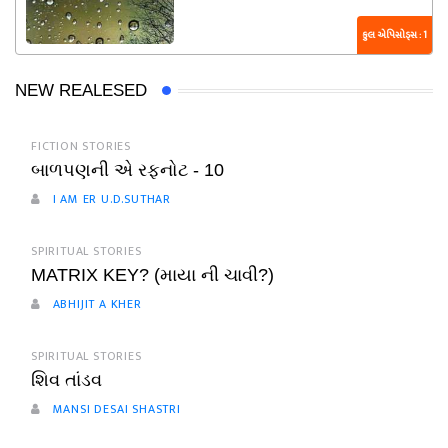
કુલ એપિસોડ્સ : 1
NEW REALESED
FICTION STORIES
બાળપણની એ રફનોટ - 10
I AM ER U.D.SUTHAR
SPIRITUAL STORIES
MATRIX KEY? (માયા ની ચાવી?)
ABHIJIT A KHER
SPIRITUAL STORIES
શિવ તાંડવ
MANSI DESAI SHASTRI