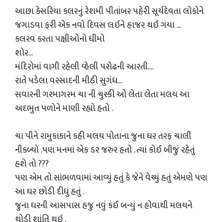
આછા કેસરિયા કલરનું રેશમી પીતાંબર પહેરી સૂર્યદેવતા લોકોને
જગાડવા ફરી એક નવો દિવસ લઈને હાજર થઈ ગયા ...
કલરવ કરતા પક્ષીઓનો ધીમો
શોર...
મંદિરોમાં વાગી રહેલી વ્હેલી પરોઢની આરતી....
રાતે પડેલા વરસાદની મીઠી સુગંધ...
સવારની ગરમાગરમ ચા ની ચુસ્કી ઓ લેતા લેતા મલય આ
અદભુત પળોને માણી રહ્યો હતો .
ચા પીને રામુકાકાને કહી મલય પોતાના જુના ઘર તરફ ચાલી
નીકળ્યો .પણ મનમાં એક ડર જરુર હતો . ત્યાં કોઈ બીજું રહેતું
હશે તો ???
પણ એમ તો સાંભળવામાં આવ્યું હતું કે જેને વેચ્યું હતું એમણે પણ
આ ઘર છોડી દીધું હતું .
જુના ઘરની આસપાસ હજુ નવું કંઈ બન્યું ન હોવાથી મલયને
થોડી શાંતિ થઇ .