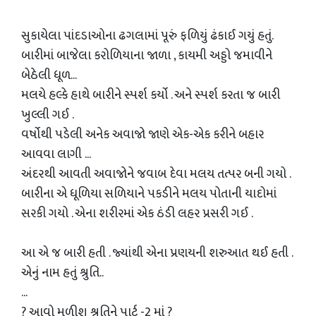
સુકાયેલા પાંદડાઓના ઢગલામાં પૂરું ફળિયું ઢંકાઈ ગયું હતું.
બારીમાં બાજેલા કરોળિયાના જાળા , કાયમી અડ્ડો જમાવીને
બેઠેલી ધૂળ...
મલયે હલ્કે હાથે બારીને સ્પર્શ કર્યો . અને સ્પર્શ કરતા જ બારી
ખુલ્લી ગઈ .
વર્ષોથી પડેલી અનેક અવાજો જાણે એક-એક કરીને બહાર
આવવા લાગી ...
અંદરથી આવતી અવાજોને જવાબ દેવા મલય તત્પર બની ગયો .
બારીના એ ધૂળિયા સળિયાને પકડીને મલય પોતાની યાદોમાં
સરકી ગયો . એના શરીરમાં એક ઠંડી લહર પ્રસરી ગઈ .
આ એ જ બારી હતી . જ્યાંથી એના પ્રણયની શરુઆત થઈ હતી .
એનું નામ હતું શ્રુતિ..
...
? આવો મળીશુ શ્રુતિને પાર્ટ -2 માં ?