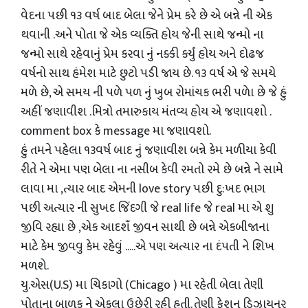
વેદના પછી ૧૩ વ
ર્ષ
બાદ બેલા જેને પ્રેમ કરે છે એ બન્ને ની એક
થવાની .અને પોતા જે એક
વ્યક્તિ
હોય જેની સાથે જન્મો ના
જન્મો સાથે
રહેવાનું
પ્રેમ કરવા નું નક્કી
કર્યું
હોય અને
દોઢજ
વર્ષનો સાથ હંમેશ માટે છુટો પડી જાય છે. ૧૩ વર્ષ એ જે સમયે
મળે છે, એ સમય ની પળે પળ નું ખુબ રોમાંચક ભરી પળેા છે જે હું
અહીં જણાવીશ .મિત્રો તમારુકાય મંતવ્ય હોય એ જણાવશો .
comment box કે message મા જણાવશો.
હું તમને પહેલા ૧૩
વર્ષ
બાદ નું જણાવીશ બન્ને કેમ મળીયા કેવી
રીતે ને એમા પણ બેલા ના નસીબ કેવી રમતો રમે છે બન્ને ને સામે
લાવા મા ,ત્યાર બાદ એમની love story પછી દુ:ખદ ભાગ
પછી અત્યાર ની સુખદ
જિંદગી
જે real life જે real મા એ શુ
જીવિ રહ્યા છે ,એક આદશઁ જીવન સાથી છે બન્ને એકબીજાના
માટે કેમ જીવવુ કેમ રહેવું .....એ પણ અત્યાર ના દંપતી ને શિખ
મળશે.
યુ.એસ(U.S) મા ચિકાગો (Chicago ) મા રહેતી બેલા તેણી
પોતાના બાળક ને એકલા ઉછેરી રહી હતી. તેણી ફેશન ડિઝાયનર