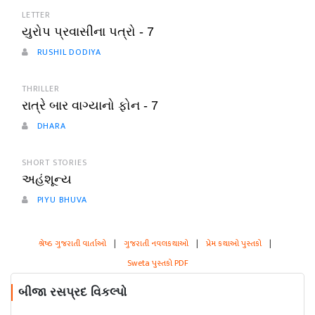
LETTER
યુરોપ પ્રવાસીના પત્રો - 7
RUSHIL DODIYA
THRILLER
રાત્રે બાર વાગ્યાનો ફોન - 7
DHARA
SHORT STORIES
અહંશૂન્ય
PIYU BHUVA
શ્રેષ્ઠ ગુજરાતી વાર્તાઓ
|
ગુજરાતી નવલકથાઓ
|
પ્રેમ કથાઓ પુસ્તકો
|
Sweta પુસ્તકો PDF
બીજા રસપ્રદ વિકલ્પો