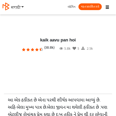
☰
લૉગિન
मराठी
મફત પ્રકાશિત કરો
kaik aavu pan hoi
(38.8k)
5.8k
5
2.5k
આ એક હકીકત છે એના પરથી
શીર્ષક
આપવામા
આવ્યું છે.
અહિ બેલા મુખ્ય પાત્ર છે.બેલા જીવન મા થયેલી હકીકત છે .પણ
એટલીજ રોમાંચક પ્રેમ કથા છે દુ:ખ તકીફ ને પ્રેમ થી દુર રહેવાની