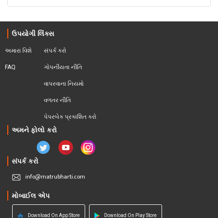
ઉપયોગી લિંક્સ
અમારા વિશે
સંપર્ક કરો
FAQ
ગોપનીયતા નીતિ
વાપરવાના નિયમો 
વળતર નીતિ
પેપરબેક પ્રકાશિત કરો
અમને ફોલો કરો
સંપર્ક કરો
info@matrubharti.com
મોબાઈલ એપ
Download On App Store
Download On Play Store