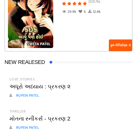
(129.7k)
29.9k
6
12.4k
કુલ એપિસોડ્સ : 6
NEW REALESED
LOVE STORIES
અધૂરો અધ્યાય : પ્રકરણ ૨
RUPEN PATEL
THRILLER
મોતના સ્નીકર્સ - પ્રકરણ 2
RUPEN PATEL