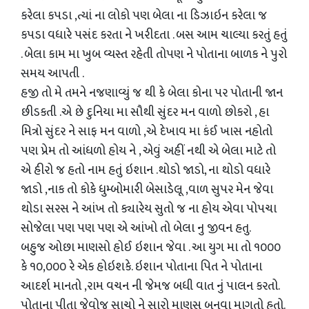
કરેલા કપડા ,ત્યાં ના લોકો પણ બેલા ના ડિઝાઇન કરેલા જ
કપડા વધારે પસંદ કરતા ને ખરીદતા . બસ આમ ચાલ્યા કરતું હતું
. બેલા કામ મા ખુબ વ્યસ્ત રહેતી તોપણ ને પોતાના બાળક ને પુરો
સમય આપતી .
હજી તો મે તમને ન
જણાવ્યું જ
થી કે બેલા કોના પર પોતાની જાન
છીડકતી .એ છે દુનિયા મા સૌથી સુંદર મન વાળો છોકરો , હા
મિત્રો સુંદર ને સાફ મન વાળો ,એ દેખાવ મા કંઈ ખાસ નહોતો
પણ પ્રેમ તો આંધળો હોય ને , એવું અહીં નથી એ બેલા માટે તો
એ હીરો જ હતો નામ હતું ઇશાન .થોડો જાડો, ના થોડો વધારે
જાડો ,નાક તો કોકે ધુ
મ્બો
મારી બેસાડેલૂ ,વાળ સુપર મેન જેવા
થોડા સરસ ને આંખ તો ક્યારેય સુતો જ ના હોય એવા પોપચા
સોજેલા પણ પણ પણ એ આંખો તો બેલા નુ જીવન હતુ.
બહુજ ઓછા માણસો હોઈ ઇશાન જેવા . આ યુગ મા તો ૧૦૦૦
કે ૧૦,૦૦૦ રે એક હોઇશકે. ઇશાન પોતાના પિત ને પોતાના
આદર્શ
માનતો ,રામ વચન ની જેમજ બધી વાત નું પાલન કરતો.
પોતાના પીતા જેવોજ સાચો ને સારો માણસ બનવા માગતો હતો.