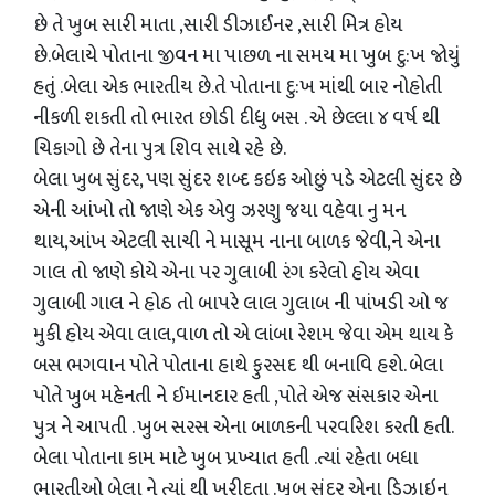
છે તે ખુબ સારી માતા ,સારી ડીઝાઈનર ,સારી મિત્ર હોય
છે.બેલાયે પોતાના જીવન મા પાછળ ના સમય મા ખુબ દુ:ખ જોયું
હતું .બેલા એક ભારતીય છે.તે પોતાના દુ:ખ માંથી બાર નોહોતી
નીકળી શકતી તો ભારત છોડી દીધુ બસ . એ છેલ્લા ૪
વર્ષ
થી
ચિકાગો છે તેના પુત્ર શિવ સાથે રહે છે.
બેલા ખુબ સુંદર, પણ સુંદર શબ્દ કઇક ઓછું પડે એટલી સુંદર છે
એની આંખો તો જાણે
એક
એવુ ઝરણુ જયા વહેવા નુ મન
થાય,આંખ એટલી સાચી ને માસૂમ નાના બાળક જેવી,ને એના
ગાલ તો જાણે કોયે એના પર ગુલાબી રંગ કરેલો હોય એવા
ગુલાબી ગાલ ને હોઠ તો બાપરે લાલ ગુલાબ ની પાંખડી ઓ જ
મુકી હોય એવા લાલ,વાળ તો એ લાંબા રેશમ જેવા એમ થાય કે
બસ ભગવાન પોતે પોતાના હાથે ફુરસદ થી બનાવિ હશે. બેલા
પોતે ખુબ મહેનતી ને ઈમાનદાર હતી ,પોતે એજ સંસકાર એના
પુત્ર ને આપતી . ખુબ સરસ એના બાળકની પરવરિશ કરતી હતી.
બેલા પોતાના કામ માટે ખુબ પ્રખ્યાત હતી .ત્યાં રહેતા બધા
ભારતીઓ બેલા ને ત્યાં થી ખરીદતા .ખૂબ સુંદર એના ડિઝાઇન