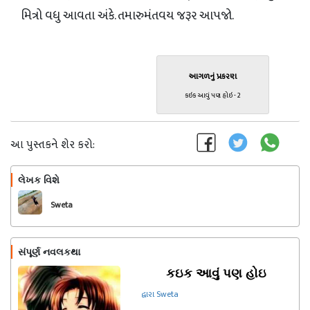
મિત્રો વધુ આવતા અંકે. તમારુમંતવય જરૂર આપજો.
આગળનું પ્રકરણ
કઇક આવું પણ હોઇ - 2
આ પુસ્તકને શેર કરો:
લેખક વિશે
અનુસરો
Sweta
સંપૂર્ણ નવલકથા
કઇક આવું પણ હોઇ
દ્વારા Sweta