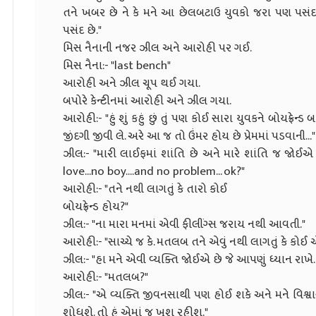
તને ખબર છે ને કે મને આ છેલબટાઉ યુવકો જરા પણ પસંદ 
પસંદ છે."
મિસ નૈનાની નજર ઝીલ અને આરોહી પર ગઈ.
મિસ નૈના:- "last bench"
આરોહી અને ઝીલ ચૂપ થઈ ગયા.
બપોરે કેન્ટીનમાં આરોહી અને ઝીલ ગયા.
આરોહી:- "હું શું કહું છું તું પણ કોઈ સારા યુવકને બોયફ્ર
જીંદગી જીવી લે. અરે આ જ તો ઉંમર હોય છે પ્રેમમાં પડવાની..."
ઝીલ:- "મારી લાઈફમાં શાંતિ છે અને મારે શાંતિ જ જો
love...no boy....and no problem... ok?"
આરોહી:- "તને નથી લાગતું કે તારો કોઈ
બોયફ્રેન્ડ હોય?"
ઝીલ:- "ના મારા મનમાં એવી ફીલીંગ્સ જરાય નથી આવતી."
આરોહી:- "સાચ્ચે જ કે. મતલબ તને એવું નથી લાગતું કે કોઈ એ
ઝીલ:- "હા મને એવી વ્યક્તિ જોઈએ છે જે આપણું ધ્યાન રાખે
આરોહી:- "મતલબ?"
ઝીલ:- "એ વ્યક્તિ જીવનસાથી પણ હોઈ શકે અને મને વિશ્વાસ છ
શોધશે. તો હું એમાં જ ખુશ રહીશ."