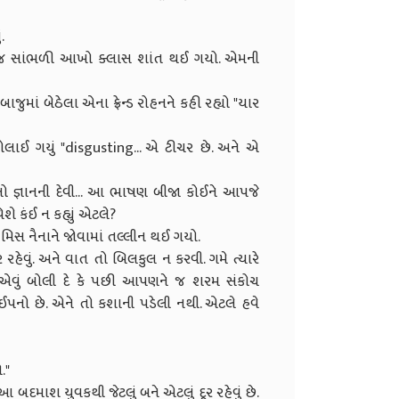
.
વાજ સાંભળી આખો ક્લાસ શાંત થઈ ગયો. એમની
જુમાં બેઠેલા એના ફ્રેન્ડ રોહનને કહી રહ્યો "યાર
ાઈ ગયું "disgusting... એ ટીચર છે. અને એ
ો જ્ઞાનની દેવી... આ ભાષણ બીજા કોઈને આપજે
ે કંઈ ન કહ્યું એટલે?
િસ નૈનાને જોવામાં તલ્લીન થઈ ગયો.
રહેવું. અને વાત તો બિલકુલ ન કરવી. ગમે ત્યારે
કંઈ એવું બોલી દે કે પછી આપણને જ શરમ સંકોચ
પનો છે. એને તો કશાની પડેલી નથી. એટલે હવે
."
 બદમાશ યુવકથી જેટલું બને એટલું દૂર રહેવું છે.