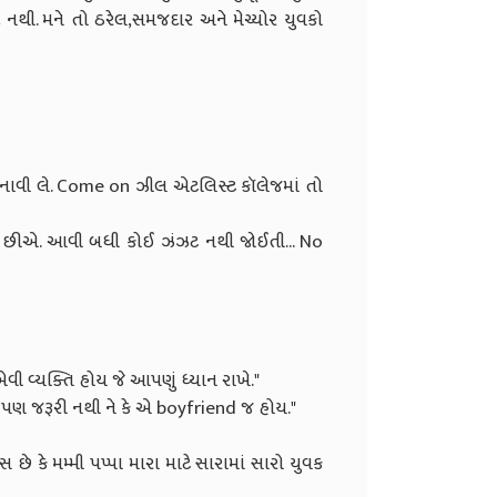
નથી. મને તો ઠરેલ,સમજદાર અને મેચ્યોર યુવકો
ેન્ડ બનાવી લે. Come on ઝીલ એટલિસ્ટ કૉલેજમાં તો
ઈએ છીએ. આવી બધી કોઈ ઝંઝટ નથી જોઈતી... No
વી વ્યક્તિ હોય જે આપણું ધ્યાન રાખે."
. પણ જરૂરી નથી ને કે એ boyfriend જ હોય."
ે કે મમ્મી પપ્પા મારા માટે સારામાં સારો યુવક