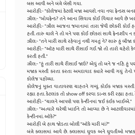
બસ આવી અને બંન્ને બેસી ગયા.
આરોહી:- "કોલેજમાં કેટલી મજા આવશે. નવા નવા ફ્રેન્ડસ બનશ
ઝીલ:- "બોયફ્રેન્ડ? તને આના સિવાય કોઈ વિચાર આવે છે ખર
આરોહી:- "ઝીલ આજના જમાનામાં તારા જેવી છોકરી કોઈ હશે
હતી. તારું ચાલે ને તો મને પણ કોઈ છોકરાં સાથે ફ્રેન્ડશીપ ન ક
ઝીલ:- "તને મારી સાથે રહેવાનું નથી ગમતું ને? સારું હું બીજા
આરોહી:- "ઑહ મારી સાથે રીસાઈ ગઈ. જો તો તારો ચહેરો કે
કરતી હતી."
ઝીલ:- "હું તારી સાથે રીસાઈ જાઉં? એવું તો બને જ નહિ. હું
મજાક મસ્તી કરતા કરતા અમદાવાદ ક્યારે આવી ગયું તેનો ખ્ય
કોલેજ પહોંચ્યા.
કોલેજનું મુક્ત વાતાવરણ ચાહતને ગમ્યું. કોઈક મજાક મસ્
રહ્યા હતા. કેટલાંક તો show off કરવા ડાન્સ કરી રહ્યા હતા. 
આરોહી:- "ચાલને આપણે પણ કેન્ટીનમાં જઈ કંઈક ખાઈએ."
ઝીલ:- "અત્યારે ઘરેથી ખાઈને તો આવ્યા છે ને આટલીવારમા
કેન્ટીનમાં. ઑકે?"
આરોહી બે હાથ જોડતા બોલી "ઑકે મારી માં?"
બંન્ને ક્લાસમાં આવે છે. ક્લાસમાં યુવક અને યુવતીઓ મજા