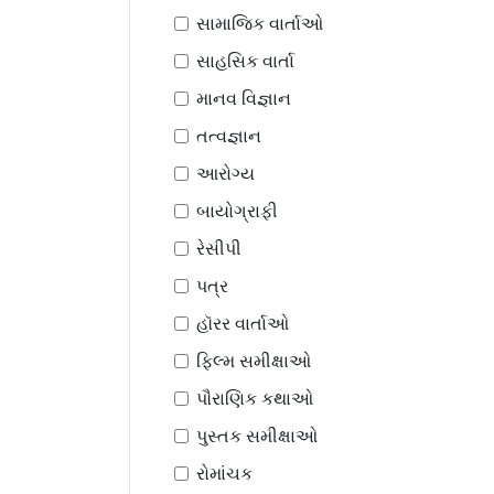
સામાજિક વાર્તાઓ
સાહસિક વાર્તા
માનવ વિજ્ઞાન
તત્વજ્ઞાન
આરોગ્ય
બાયોગ્રાફી
રેસીપી
પત્ર
હૉરર વાર્તાઓ
ફિલ્મ સમીક્ષાઓ
પૌરાણિક કથાઓ
પુસ્તક સમીક્ષાઓ
રોમાંચક