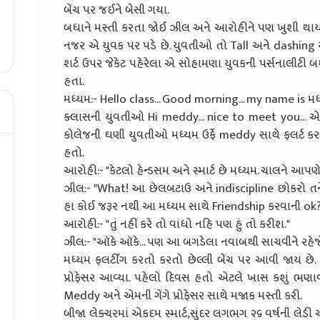
બેંચ પર જઈને બેસી ગયા.
બધાને મસ્તી કરતા જોઈ ઝીલ અને આરોહીને પણ ખુશી થાય છે
નજર એ યુવક પર પડે છે. યુવતીઓ તો Tall અને dashing યુવ
શર્ટ ઉપર જેકેટ પહેરેલા એ સોહામણા યુવકની પર્સનાલીટી બધા
હતા.
મધ્યમ:- Hello class... Good morning... my name is મ
ક્લાસની યુવતીઓ Hi meddy... nice to meet you... એ
કોલેજની ઘણી યુવતીઓ મધ્યમ ઉર્ફે meddy સાથે ફલર્ટ કર
હતો.
આરોહી:- "કેટલો હેન્ડસમ અને સ્માર્ટ છે મધ્યમ. ચાલને આ
ઝીલ:- "What! આ છેલબટાઉ અને indiscipline છોકરો તને
હા કોઈ જરૂર નથી આ મધ્યમ સાથે Friendship કરવાની ok?
આરોહી:- "તું નહીં કરે તો વાંધો નહિ પણ હું તો કરીશ."
ઝીલ:- "ઑકે ઑકે... પણ આ બગડેલા નવાબથી સાચવીને રહેજે
મધ્યમ ફલર્ટીંગ કરતો કરતો છેલ્લી બેંચ પર આવી જાય છે. છે
પ્રોફેસર આવ્યા. પહેલો દિવસ હતો એટલે ખાસ કશું ભણાવ
Meddy અને એમની ગેંગે પ્રોફેસર સાથે મજાક મસ્તી કરી.
બીજા લેક્ચરમાં એકદમ સ્માર્ટ,સુંદર લગભગ ૨૬ વર્ષની લેડી 