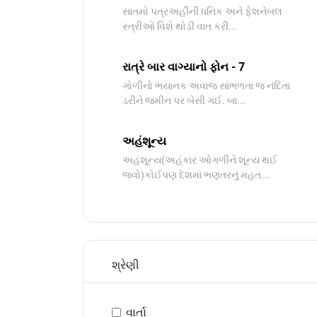
સાતમો પત્રઅહીંની ધનિક અને ફેશનેબલ
સ્ત્રીઓ વિશે થોડી વાત કરી...
રાત્રે બાર વાગ્યાનો ફોન - 7
ગોળીનો ભયાનક અવાજ સાંભળતા જ નંદિતા
ડરીને જમીન પર બેસી ગઈ. બા...
અહંશૂન્ય
અહંશૂન્ય(અહંકાર ઓગળીને શૂન્ય થઈ
જવો)કોઈપણ દેશમાં ભણતરનું મહત...
શ્રેણી
વાર્તા