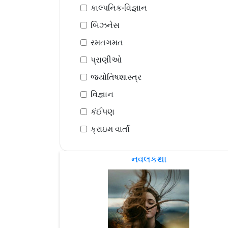
કાલ્પનિક-વિજ્ઞાન
બિઝનેસ
રમતગમત
પ્રાણીઓ
જ્યોતિષશાસ્ત્ર
વિજ્ઞાન
કંઈપણ
ક્રાઇમ વાર્તા
નવલકથા