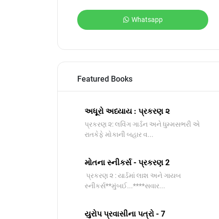
Whatsapp
Featured Books
અધૂરો અધ્યાય : પ્રકરણ ૨
પ્રકરણ ૨: લવિંગ ગાર્ડન અને ધુમ્મસભરી એ
રાતકેફે મોકાની બહાર વ...
મોતના સ્નીકર્સ - પ્રકરણ 2
પ્રકરણ ૨ : યાર્ડમાં લાશ અને ગાયબ
સ્નીકર્સ**મુંબઈ...****સવાર...
યુરોપ પ્રવાસીના પત્રો - 7