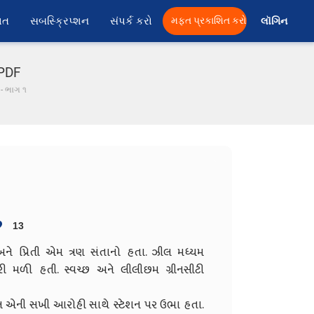
ાત
સબસ્ક્રિપ્શન
સંપર્ક કરો
મફત પ્રકાશિત કરો
લૉગિન 
 PDF
 - ભાગ ૧
13
ે પ્રિતી એમ ત્રણ સંતાનો હતા. ઝીલ મધ્યમ
રી મળી હતી. સ્વચ્છ અને લીલીછમ ગ્રીનસીટી
ીલ એની સખી આરોહી સાથે સ્ટેશન પર ઉભા હતા.