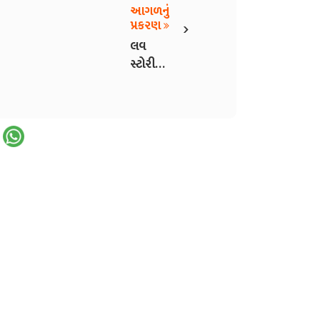
આગળનું
›
પ્રકરણ
લવ
સ્ટોરી -
ભાગ ૨