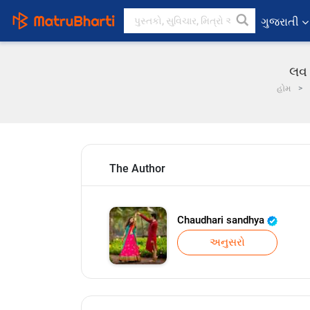
ગુજરાતી
લવ 
હોમ
The Author
Chaudhari sandhya
અનુસરો