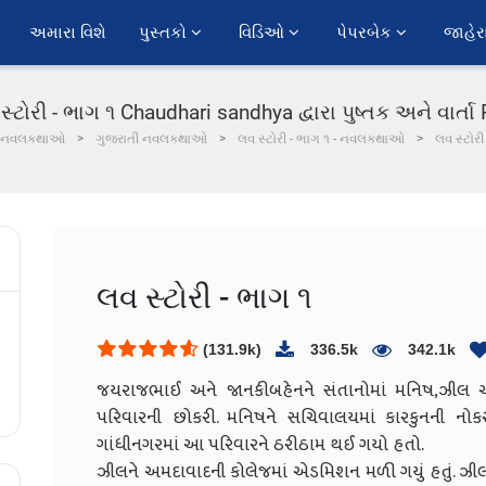
અમારા વિશે
પુસ્તકો 
વિડિઓ 
પેપરબેક 
જાહેર
સ્ટોરી - ભાગ ૧ Chaudhari sandhya દ્વારા પુષ્તક અને વાર્તા
નવલકથાઓ
ગુજરાતી નવલકથાઓ
લવ સ્ટોરી - ભાગ ૧ - નવલકથાઓ
લવ સ્ટોરી
લવ સ્ટોરી - ભાગ ૧
(131.9k)
336.5k
342.1k
જયરાજભાઈ અને જાનકીબહેનને સંતાનોમાં મનિષ,ઝીલ અન
પરિવારની છોકરી. મનિષને સચિવાલયમાં કારકુનની નોક
ગાંધીનગરમાં આ પરિવારને ઠરીઠામ થઈ ગયો હતો.
ઝીલને અમદાવાદની કોલેજમાં એડમિશન મળી ગયું હતું. ઝ