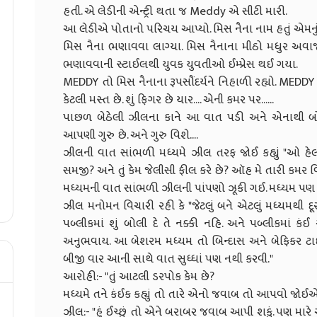
હતી. એ લેડીની એન્ટ્રી થતા જ Meddy એ સીટી મારી.
આ લેડીએ પોતાનો પરિચય આપ્યો. મિસ નૈના નામ હતું એમનું
મિસ નૈના ભણાવવા લાગ્યા. મિસ નૈનાના મીઠો મધુર અ
ભણાવવાની સ્ટાઈલથી યુવક યુવતીઓ ઈમ્પ્રેસ થઈ ગયા.
MEDDY તો મિસ નૈનાના રૂપસૌંદર્યને નિહાળી રહ્યો. MEDDY બા
કેટલી મસ્ત છે. શું ફિગર છે યાર.... એની કમર પર......
પાછળ બેઠેલી ઝીલના કાને આ વાત પડી અને એનાથી બોલ
આપણી ગુરુ છે. અને ગુરુ વિશે....
ઝીલની વાત સાંભળી મધ્યમે ઝીલ તરફ જોઈ કહ્યું "ઓ હેલ
સમજી? અને તું કેમ જેલીસી ફીલ કરે છે? ઑહ મે તારી કમર વિશ
મધ્યમની વાત સાંભળી ઝીલની પાંપણો ઝૂકી ગઈ. મધ્યમ પણ મ
ઝીલ મનોમન વિચારી રહી કે "જેટલું બને એટલું મધ્યમથી દૂર 
પબ્લીકમાં શું બોલી દે તે નક્કી નહિ. અને પબ્લીકમાં 
અનુભવાય. આ બેશરમ મધ્યમ તો બિન્દાસ અને બેફિકર ટાઈ
બીજી વાર આની સાથે વાત સુધ્ધાં પણ નથી કરવી."
આરોહી:- "તું આટલી ડરપોક કેમ છે?
મધ્યમે તને કંઈક કહ્યું તો તારે એનો જવાબ તો આપવો જોઈએ
ઝીલ:- "હું ઈચ્છું તો એને બરાબર જવાબ આપી શકું. પણ મારે આ