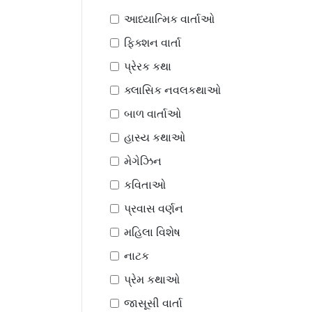
આધ્યાત્મિક વાર્તાઓ
ફિક્શન વાર્તા
પ્રેરક કથા
ક્લાસિક નવલકથાઓ
બાળ વાર્તાઓ
હાસ્ય કથાઓ
મેગેઝિન
કવિતાઓ
પ્રવાસ વર્ણન
મહિલા વિશેષ
નાટક
પ્રેમ કથાઓ
જાસૂસી વાર્તા