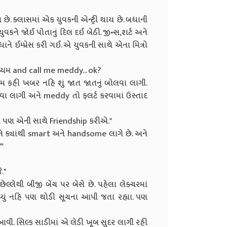
. ક્લાસમાં એક યુવકની એન્ટ્રી થાય છે. બધાની
કને જોઈ પોતાનું દિલ દઈ બેઠી. જીન્સ,શર્ટ અને
ને ઈમ્પ્રેસ કરી ગઈ. એ યુવકની સાથે એના મિત્રો
ધ્યમ and call me meddy... ok?
મ કહી ખબર નહિ શું જાત જાતનું બોલવા લાગી.
વા લાગી અને meddy તો ફલર્ટ કરવામાં ઉસ્તાદ
પણે પણ એની સાથે Friendship કરીએ."
 ક્યાંથી smart અને handsome લાગે છે. અને
"
."
લ્લેથી બીજી બેંચ પર બેસે છે. પહેલા લેક્ચરમાં
્યું નહિ પણ થોડી સૂચના આપી જતા રહ્યા. પણ
આવી. સિલ્ક સાડીમાં એ લેડી ખૂબ સુંદર લાગી રહી