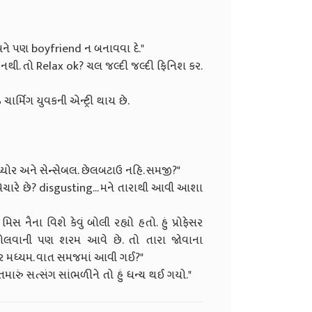
ો મને પણ boyfriend ન બનાવવા દે."
નથી. તો Relax ok? ચલ જલ્દી જલ્દી ફિનિશ કર.
 ચાર્મિગ યુવકની એન્ટ્રી થાય છે.
ચ્યોર અને સેન્સેબલ. છેલબટાઉ નહિ. સમજી?"
વિચારે છે? disgusting... મને તારાથી આવી આશા
ં મિસ નૈના વિશે કેવું બોલી રહ્યો હતો. હું પ્રોફેસર
તો બોલવાની પણ શરમ આવે છે. તો તારા જોવાના
્ટર મધ્યમ. વાત સમજમાં આવી ગઈ?"
તમારું સત્સંગ સાંભળીને તો હું ધન્ય થઈ ગયો."