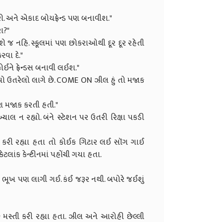
ે. અને એકાદ બોયફ્રેન્ડ પણ બનાવીશ."
ા?"
 જ નહિ. સ્કૂલમાં પણ છોકરાઓથી દૂર દૂર રહેતી
રવા દે."
 કોઈને ફ્રેન્ડસ બનાવી લઈશ."
વો ઉતરેલો લાગે છે. COME ON ઝીલ હું તો મજાક
 પણ મજાક કરતી હતી."
ાલ ન રહ્યો. બંને સ્ટેશન પર ઉતરી રિક્ષા પકડી
તી કરી રહ્યા હતા તો કોઈક ગિટાર લઈ સૉંગ ગાઈ
કેટલાંક કેન્ટીનમાં પહોંચી ગયા હતા.
ં ભૂખ પણ લાગી ગઈ. કંઈ જરૂર નથી. બપોરે જઈશું
ક મસ્તી કરી રહ્યા હતા. ઝીલ અને આરોહી છેલ્લી