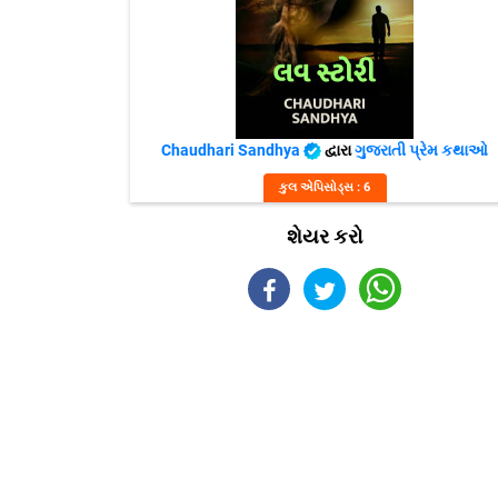
Chaudhari Sandhya
દ્વારા
ગુજરાતી પ્રેમ કથાઓ
કુલ એપિસોડ્સ : 6
શેયર કરો