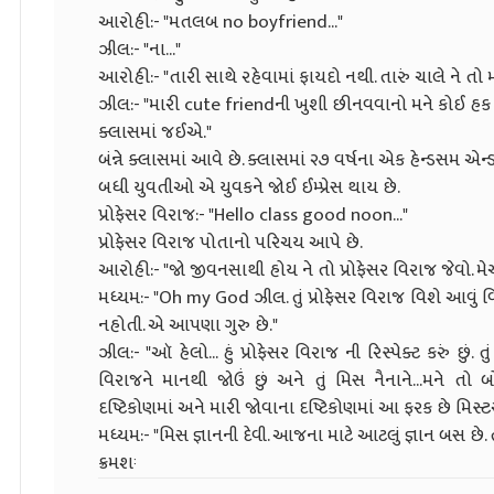
આરોહી:- "મતલબ no boyfriend..."
ઝીલ:- "ના..."
આરોહી:- "તારી સાથે રહેવામાં ફાયદો નથી. તારું ચાલે ને ત
ઝીલ:- "મારી cute friendની ખુશી છીનવવાનો મને કોઈ હક 
ક્લાસમાં જઈએ."
બંન્ને ક્લાસમાં આવે છે. ક્લાસમાં ૨૭ વર્ષના એક હેન્ડસમ એન્ડ
બધી યુવતીઓ એ યુવકને જોઈ ઈમ્પ્રેસ થાય છે.
પ્રોફેસર વિરાજ:- "Hello class good noon..."
પ્રોફેસર વિરાજ પોતાનો પરિચય આપે છે.
આરોહી:- "જો જીવનસાથી હોય ને તો પ્રોફેસર વિરાજ જેવો. મે
મધ્યમ:- "Oh my God ઝીલ. તું પ્રોફેસર વિરાજ વિશે આવું 
નહોતી. એ આપણા ગુરુ છે."
ઝીલ:- "ઑ હેલો... હું પ્રોફેસર વિરાજ ની રિસ્પેક્ટ કરું છું. તુ
વિરાજને માનથી જોઉં છું અને તું મિસ નૈનાને...મને 
દષ્ટિકોણમાં અને મારી જોવાના દષ્ટિકોણમાં આ ફરક છે મિસ
મધ્યમ:- "મિસ જ્ઞાનની દેવી. આજના માટે આટલું જ્ઞાન બસ છે. 
ક્રમશઃ