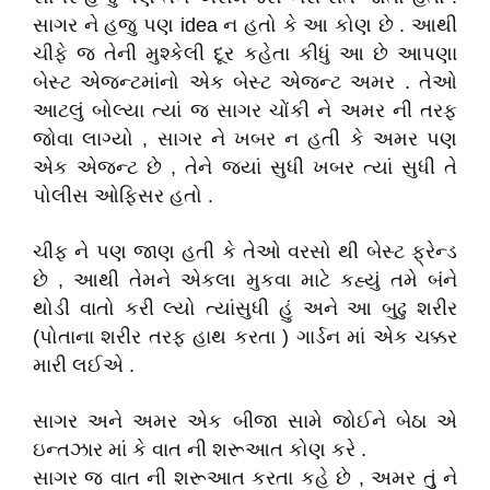
સાગર ને હજુ પણ idea ન હતો કે આ કોણ છે . આથી
ચીફે જ તેની મુશ્કેલી દૂર કહેતા કીધું આ છે આપણા
બેસ્ટ એજન્ટમાંનો એક બેસ્ટ એજન્ટ અમર . તેઓ
આટલું બોલ્યા ત્યાં જ સાગર ચોંકી ને અમર ની તરફ
જોવા લાગ્યો , સાગર ને ખબર ન હતી કે અમર પણ
એક એજન્ટ છે , તેને જ્યાં સુધી ખબર ત્યાં સુધી તે
પોલીસ ઓફિસર હતો .
ચીફ ને પણ જાણ હતી કે તેઓ વરસો થી બેસ્ટ ફ્રેન્ડ
છે , આથી તેમને એકલા મુકવા માટે કહ્યું તમે બંને
થોડી વાતો કરી લ્યો ત્યાંસુધી હું અને આ બુઢુ શરીર
(પોતાના શરીર તરફ હાથ કરતા ) ગાર્ડન માં એક ચક્કર
મારી લઈએ .
સાગર અને અમર એક બીજા સામે જોઈને બેઠા એ
ઇન્તઝાર માં કે વાત ની શરૂઆત કોણ કરે .
સાગર જ વાત ની શરૂઆત કરતા કહે છે , અમર તુું ને