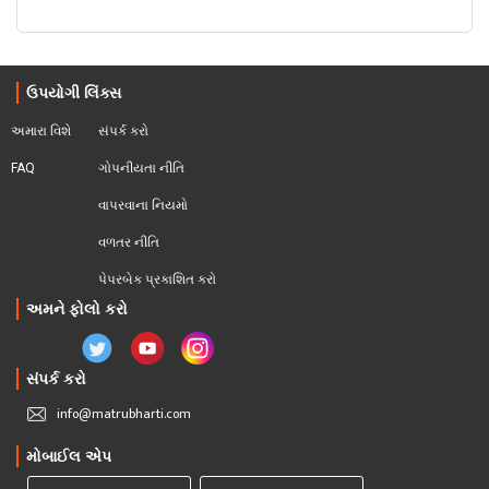
ઉપયોગી લિંક્સ
અમારા વિશે
સંપર્ક કરો
FAQ
ગોપનીયતા નીતિ
વાપરવાના નિયમો 
વળતર નીતિ
પેપરબેક પ્રકાશિત કરો
અમને ફોલો કરો
સંપર્ક કરો
info@matrubharti.com
મોબાઈલ એપ