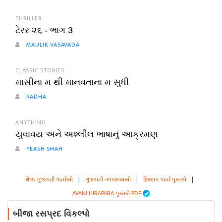
THRILLER
ટેરર ૨૬ - ભાગ 3
MAULIK VASAVADA
CLASSIC STORIES
માસીના મ થી માનવતાના મ સુધી
RADHA
ANYTHING
યુવાવય અને અશ્લીલ ભાષાનું આક્રમણ
YEASH SHAH
શ્રેષ્ઠ ગુજરાતી વાર્તાઓ
|
ગુજરાતી નવલકથાઓ
|
ફિક્શન વાર્તા પુસ્તકો
|
AVANI HIRAPARA પુસ્તકો PDF
બીજા રસપ્રદ વિકલ્પો