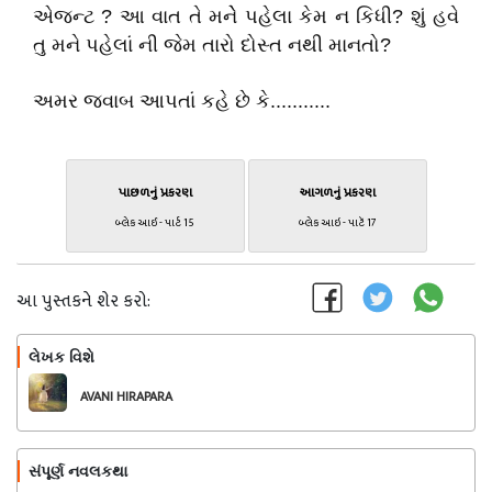
એજન્ટ ? આ વાત તે મનેે પહેલા કેમ ન કિધી? શું હવે
તુ મને પહેલાં ની જેમ તારો દોસ્ત નથી માનતો?
અમર જવાબ આપતાં કહે છે કે...........
પાછળનું પ્રકરણ
આગળનું પ્રકરણ
બ્લેક આઈ - પાર્ટ 15
બ્લેક આઇ - પાટૅ 17
આ પુસ્તકને શેર કરો:
લેખક વિશે
અનુસરો
AVANI HIRAPARA
સંપૂર્ણ નવલકથા