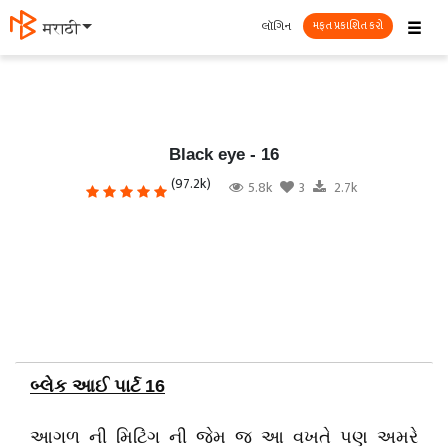
☰
લૉગિન
मराठी
મફત પ્રકાશિત કરો
Black eye - 16
(97.2k)
5.8k
3
2.7k
બ્લેક આઈ પાર્ટ 16
આગળ ની મિટિંગ ની જેમ જ આ વખતે પણ અમરે