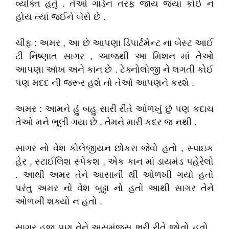
વ્યક્તિ હતું . તેઓ ગાર્ડન તરફ જાય જ્યાં કોઈ ન
હોય ત્યાં જઈને બેસે છે .
ચીફ : અમર , આ છે આપણા ડિપાર્ટમેન્ટ ના બેસ્ટ આઈ
ટી નિષ્ણાત સાગર , આજથી આ મિશન માં તેઓ
આપણા આંખ અને કાન છે . ટેક્નોલોજી ને લગતી કોઈ
પણ મદદ ની જરૂર હશે તો તેઓ આપણને કરશે .
અમર : આમને હું બહુ સારી રીતે ઓળખું છું પણ કદાચ
તેઓ મને ભૂલી ગયા છે , તેમને મારી કદર જ નથી .
સાગર નો વેશ કોલેજીયન છોકરા જેવો હતો , સ્પાઇક
હેર , સ્ટાઈલિશ સ્પેકશ , એક કાન માં ડાયમંડ પહેરેલો
. આથી અમર તેને આસાની થી ઓળખી ગયો હતો
પરંતુ અમર નો વેશ બુઢ્ઢા નો હતો આથી સાગર તેને
ઓળખી શક્યો ન હતો .
સાગર હજુ પણ તેને અસમંજસ ભરી રીતે જોતો હતો .