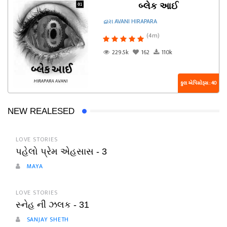
બ્લેક આઈ
દ્વારા AVANI HIRAPARA
(4m)
229.5k
162
110k
કુલ એપિસોડ્સ : 40
NEW REALESED
LOVE STORIES
પહેલો પ્રેમ એહસાસ - 3
MAYA
LOVE STORIES
સ્નેહ ની ઝલક - 31
SANJAY SHETH