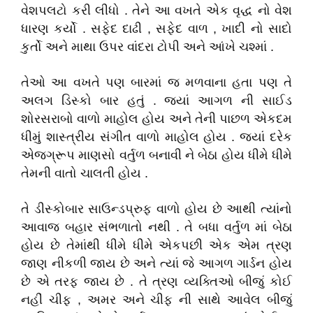
વેશપલટો કરી લીધો . તેને આ વખતે એક વૃદ્ધ નો વેશ
ધારણ કર્યો . સફેદ દાઢી , સફેદ વાળ , ખાદી નો સાદો
કુર્તો અને માથા ઉપર વાંદરા ટોપી અને આંખે ચશ્માં .
તેઓ આ વખતે પણ બારમાં જ મળવાના હતા પણ તે
અલગ ડિસ્કો બાર હતું . જ્યાં આગળ ની સાઈડ
શોરસરાબો વાળો માહોલ હોય અને તેની પાછળ એકદમ
ધીમું શાસ્ત્રીય સંગીત વાળો માહોલ હોય . જ્યાં દરેક
એજગ્રૂપ માણસો વર્તુળ બનાવી ને બેઠા હોય ધીમે ધીમે
તેમની વાતો ચાલતી હોય .
તે ડીસ્કોબાર સાઉન્ડપ્રુફ વાળો હોય છે આથી ત્યાંનો
આવાજ બહાર સંભળાતો નથી . તે બધા વર્તુળ માં બેઠા
હોય છે તેમાંથી ધીમે ધીમે એકપછી એક એમ ત્રણ
જાણ નીકળી જાય છે અને ત્યાં જે આગળ ગાર્ડન હોય
છે એ તરફ જાય છે . તે ત્રણ વ્યક્તિઓ બીજું કોઈ
નહીં ચીફ , અમર અને ચીફ ની સાથે આવેલ બીજું