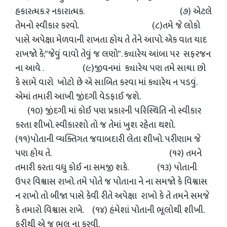
હકારત્મક.૨ નકારાત્મક. (૭) એટલે
તેમનો સ્વીકાર કરવો. (૮)તમે જે લોકો
પાસે અપેક્ષા મેળવાની રાખતા હોય તે તેને આપો. એક વાત યાદ
રાખજો કે;"જેવું વાવો તેવું જ લણો". ક્યારેય આંબા પર સફરજન
ના આવે . (૯)જીવનમાં ક્યારેય પણ તમે સાચા છો
કે સામે વારો ખોટો છે એ સાબિત કરવા માં ક્યારેય ન પડવું.
એમાં તમારી આખી જીંદગી વેડફાઈ જશે.
(૧૦) જીંદગી માં કોઈ પણ પ્રકારની પરિસ્થિતિ નો સ્વીકાર
કરતા શીખો. સ્વીકારશો તો જ તેમાં ખુશ રહેતા થશો.
(૧૧)પોતાની વ્યક્તિગત જવાબદારી લેતા શીખો. પરીણામ જે
પણ હોય તે. (૧૨) તમને
તમારી કરતા વધુ કોઈ ના સમજી શકે. (૧૩) પોતાની
ઉપર વિશ્વાસ રાખો. તમે પોતે જ પોતાના ને ના સમજો કે વિશ્વાસ
ન રાખો તો બીજા પાસે કેવી રીતે અપેક્ષા રાખો કે તે તમને સમજે
કે તમારો વિશ્વાસ રાખે. (૧૪) હંમેશાં પોતાની ભૂલોથી શીખી.
ફરીથી એ જ ભૂલ ના કરવી.