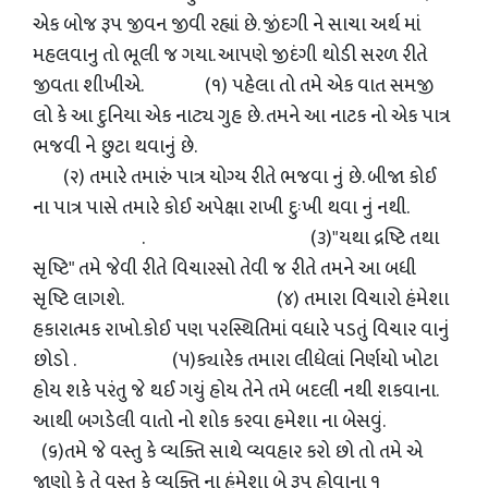
એક બોજ રૂપ જીવન જીવી રહ્યાં છે. જીંદગી ને સાચા અર્થ માં
મહલવાનુ તો ભૂલી જ ગયા. આપણે જીદંગી થોડી સરળ રીતે
જીવતા શીખીએ. (૧) પહેલા તો તમે એક વાત સમજી
લો કે આ દુનિયા એક નાટ્ય ગુહ છે. તમને આ નાટક નો એક પાત્ર
ભજવી ને છુટા થવાનું છે.
(૨) તમારે તમારું પાત્ર યોગ્ય રીતે ભજવા નું છે. બીજા કોઈ
ના પાત્ર પાસે તમારે કોઈ અપેક્ષા રાખી દુઃખી થવા નું નથી.
. (૩)"યથા દ્રષ્ટિ તથા
સૃષ્ટિ" તમે જેવી રીતે વિચારસો તેવી જ રીતે તમને આ બધી
સૃષ્ટિ લાગશે. (૪) તમારા વિચારો હંમેશા
હકારાત્મક રાખો.કોઈ પણ પરસ્થિતિમાં વધારે પડતું વિચાર વાનું
છોડો . (૫)ક્યારેક તમારા લીધેલાં નિર્ણયો ખોટા
હોય શકે પરંતુ જે થઈ ગયું હોય તેને તમે બદલી નથી શકવાના.
આથી બગડેલી વાતો નો શોક કરવા હમેશા ના બેસવું.
(૬)તમે જે વસ્તુ કે વ્યક્તિ સાથે વ્યવહાર કરો છો તો તમે એ
જાણો કે તે વસ્તુ કે વ્યક્તિ ના હંમેશા બે રૂપ હોવાના ૧