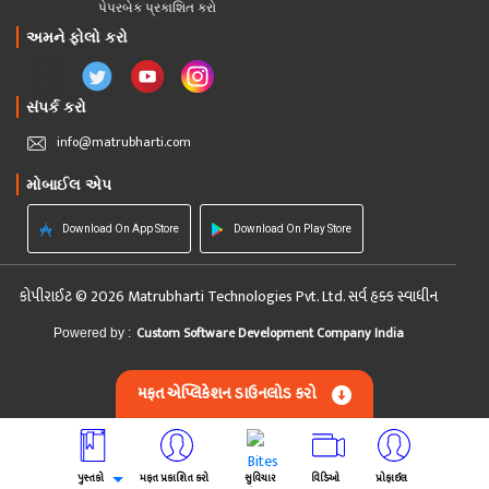
પેપરબેક પ્રકાશિત કરો
અમને ફોલો કરો
સંપર્ક કરો
info@matrubharti.com
મોબાઈલ એપ
Download On App Store
Download On Play Store
કોપીરાઈટ © 2026 Matrubharti Technologies Pvt. Ltd. સર્વ હક્ક સ્વાધીન
Custom Software Development Company India
Powered by :
મફત એપ્લિકેશન ડાઉનલોડ કરો
પુસ્તકો
મફત પ્રકાશિત કરો
સુવિચાર
વિડિઓ
પ્રોફાઈલ