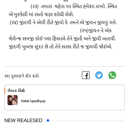
(૨૩) તમારા ચહેરા પર સ્મિત હંમેશા રાખો . સ્મિત
એ મુશ્કેલી માં રસ્તો જરૂર શોધી લેશે.
(૨૪) જીંદગી ને એવી રીતે જીવો કે તમને એ જીવન જીવવું ગમે.
(૨૫)જીવન ને એક
ચેલેન્જ સમજી કોઈ પણ હિસાબે તેને જીતી અને જીવી બતાવી.
જીંદગી ખુબજ સુંદર છે તો તેને સરસ રીતે જ જીવવી જોઇએ.
આ પુસ્તકને શેર કરો:
લેખક વિશે
અનુસરો
Hetal Upadhyay
NEW REALESED