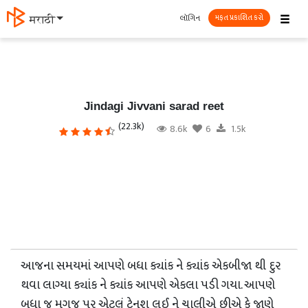
☰
લૉગિન
मराठी
મફત પ્રકાશિત કરો
Jindagi Jivvani sarad reet
(22.3k)
8.6k
6
1.5k
આજના સમયમાં આપણે બધા ક્યાંક ને ક્યાંક એકબીજા થી દુર
થવા લાગ્યા ક્યાંક ને ક્યાંક આપણે એકલા પડી ગયા. આપણે
બધા જ મગજ પર એટલું ટેનશ લઈ ને ચાલીએ છીએ કે જાણે