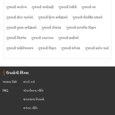
ગુજરાતી આરોગ્ય
ગુજરાતી બાયોગ્રાફી
ગુજરાતી રેસીપી
ગુજરાતી પત્ર
ગુજરાતી હૉરર વાર્તાઓ
ગુજરાતી ફિલ્મ સમીક્ષાઓ
ગુજરાતી પૌરાણિક કથાઓ
ગુજરાતી પુસ્તક સમીક્ષાઓ
ગુજરાતી રોમાંચક
ગુજરાતી કાલ્પનિક-વિજ્ઞાન
ગુજરાતી બિઝનેસ
ગુજરાતી રમતગમત
ગુજરાતી પ્રાણીઓ
ગુજરાતી જ્યોતિષશાસ્ત્ર
ગુજરાતી વિજ્ઞાન
ગુજરાતી કંઈપણ
ગુજરાતી ક્રાઇમ વાર્તા
ઉપયોગી લિંક્સ
અમારા વિશે
સંપર્ક કરો
FAQ
ગોપનીયતા નીતિ
વાપરવાના નિયમો 
વળતર નીતિ