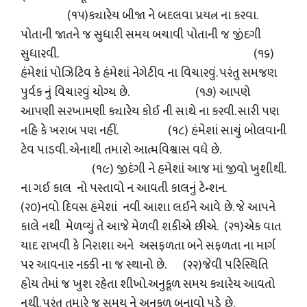
(૧૫)ક્યારેય બીજા ને બદલવા પ્રયત્ન ના કરવા.
પોતાની જાતને જ સુધારી સમય બચાવી પોતાની જ જીંદગી
સુધારવી. (૧૬)
હંમેશાં પોઝિટિવ કે હંમેશાં નેગેટીવ ના વિચારવું. પરંતુ સમજણ
પુર્વક નું વિચારવું યોગ્ય છે. (૧૭) આપણે
આપણી સરખામણી ક્યારેય કોઈ ની સાથે ના કરવી. સારી પણ
નહિ કે ખરાબ પણ નહીં. (૧૮) હંમેશાં સાચું બોલવાની
ટેવ પાડવી. એનાથી તમારો આત્મવિશ્વાસ વધે છે.
(૧૯) જીદંગી ને હમેશાં આજ માં જીવો ખુશીથી.
ના ગઈ કાલ નો પસ્તાવો ન આવતી કાલનું ટેન્શન.
(૨૦)નવો દિવસ હંમેશાં નવી આશા લઈને આવે છે. જે આપને
કાલે નથી મેળવ્યું તે આજે મેળવી શકીએ છીએ. (૨૧)એક વાત
યાદ રાખવી કે નિરાશા અને અસફળતા બને સફળતા ના માર્ગ
પર આવનાર નક્કી ના જ સ્થાનો છે. (૨૨)જેવી પરિસ્થિતિ
હોય તેમાં જ ખુશ રહેતા શીખો.અનુકૂળ સમય ક્યારેય આવતો
નથી. પરંતુ તમારે જ સમય ને અનુકુળ બનાવો પડે છે.