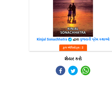
Kinjal Sonachhatra
દ્વારા
ગુજરાતી પ્રેમ કથાઓ
કુલ એપિસોડ્સ : 2
શેયર કરો