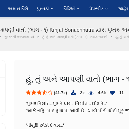
અમારા વિશે
પુસ્તકો 
વિડિઓ 
પેપરબેક 
જાહેર
ે આપણી વાતો (ભાગ - ૧) Kinjal Sonachhatra દ્વારા પુષ્તક અન
ગુજરાતી નવલકથાઓ
હું, તું અને આપણી વાતો (ભાગ - ૧) - નવલકથાઓ
હું, તું 
હું, તું અને આપણી વાતો (ભાગ - 
(41.7k)
2k
4.6k
11
"મૂક!!! નિશાંત... મૂક ને યાર... ન
"આજે નહિ... માંડ હાથ માં આવી છે.
"નીશું!!! છોડી દ