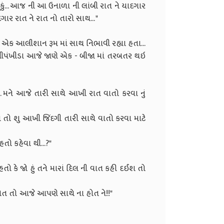
ૂકું... આજ ની આ ઉનાળા ની લાંબી રાત ને યાદગાર
.. આ યાદગાર રાત ને રાત નો તારો સાથ... "
્ચે એક આલીશાન રૂમ માં સાથ નિભાવી રહ્યા હતા...
ેમીપંખીડા આજે જાણે એક - બીજા માં તરબતર થઇ
ય એ રીતે...
. મને આજે તારી સાથે આખી રાત વાતો કરવા નું
 છે."
રાત તો શુ આખી જિંદગી તારી સાથે વાતો કરવા માટે
ું."
ો પહેલા કેમ ડરતો હતો કહેવા થી...?"
ડર હતો કે જો હું તને મારાં દિલ ની વાત કહી દઈશ તો
ઈ બેસું..."
ના કહી હોત તો આજે આપણે સાથે ના હોત ને!!"
પણ ખોટો નથી ને કે જી..."