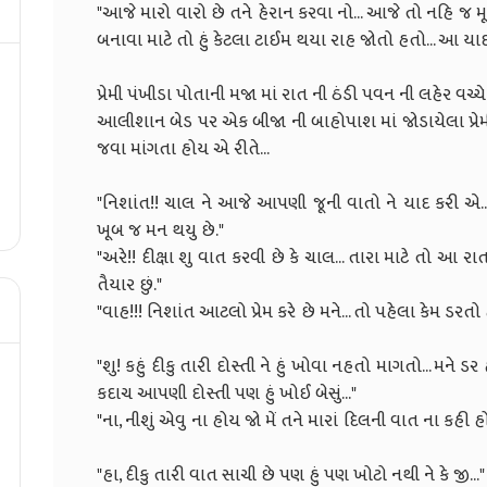
"આજે મારો વારો છે તને હેરાન કરવા નો... આજે તો નહિ જ મ
બનાવા માટે તો હું કેટલા ટાઈમ થયા રાહ જોતો હતો.
પ્રેમી પંખીડા પોતાની મજા માં રાત ની ઠંડી પવન ની લહેર વચ
આલીશાન બેડ પર એક બીજા ની બાહોપાશ માં જોડાયેલા પ્ર
જવા માંગતા હો
"નિશાંત!! ચાલ ને આજે આપણી જૂની વાતો ને યાદ કરી એ..
ખૂબ જ મન થયુ
"અરે!! દીક્ષા શુ વાત કરવી છે કે ચાલ... તારા માટે તો આ 
તૈયાર છ
"વાહ!!! નિશાંત આટલો પ્રેમ કરે છે મને... ત
"શુ! કહું દીકુ તારી દોસ્તી ને હું ખોવા નહતો માગતો... મને 
કદાચ આપણી દોસ્તી પણ હું ખો
"ના, નીશું એવુ ના હોય જો મેં તને મારાં દિલની વાત 
"હા, દીકુ તારી વાત સાચી છે પણ હું 