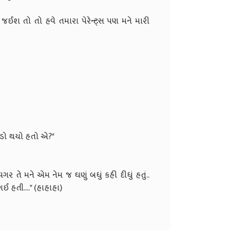
 જઈશ તો તો હવે તમારા પેરેન્ટ્સ પણ મને મારી
હાહાહા)
ર આ રીતે એવું કહી ને..."
 નહિ કરું બસ?"
ે વાત નહિ કરું..."
ં કહે એમ બસ?"
(હાહાહા)
 શુ કામ આપણો ઝગડો થયો હતો એ?"
વગર તે મને એમ નેમ જ ઘણું બધું કહી દીધું હતું..
હુ જ ગુસ્સે થઇ ગઈ હતી...." (હાહાહા)