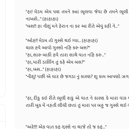
"હા! મેડમ એમ પણ તમને ક્યાં ભૂલવા જેવા છે તમને ભૂલી
નાખશે..." (
"બસ!! હા નીશું મને હેરાન ના ક
"ઓહ!! મેડમ તો ગુસ્સે થઇ ગ્યા... (હાહાહા)
ચાલ હવે આવો ગુસ્સો
"હા, સારુ બાકી હવે તારા સાથ
"હા, મારી ડાર્લિંગ તુ
"હા, બસ..." 
"નીશું! પછી એ યાદ છે જગડા નું કારણ?
"હા, દીકુ કઇ રીતે ભૂલી શકું એ વાત ને કારણ કે મારાં વાંક 
તારી બુક મેં નહતી લીધી છતાં તું મારાં પર બ
"અરે!!! એક વાત કહું ગુસ્સે ના થાજે તો જ કહું..."