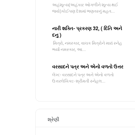
અહંશૂન્ય(અહંકાર ઓગળીને શૂન્ય થઈ
જવો)કોઈપણ દેશમાં ભણતરનું મહત...
નારી શક્તિ- પ્રકરણ 32, ( દિતિ અને
દનુ )
મિત્રો, નમસ્કાર, વાચક મિત્રોને મારાં સ્નેહ
ભર્યા નમસ્કાર, આ...
વરસાદને પત્ર અને એનો વળતો ઉત્તર
લેખ:- વરસાદને પત્ર અને એનો વળતો
ઉત્તરલેખિકા:- શ્રીમતી સ્નેહલ...
શ્રેણી