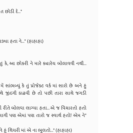
ભૂલ બસ... હવે એ વાત છોડી દે..."
 મારી દીકુ ને મારાં જોડે?"
્યા ત્યારે જગડ્યા હતા ને..." (હાહાહા)
 હતું કે, આ છોકરી ને મારે ક્યારેય બોલાવવી નથી...
."
ળ્યું કે તું પ્રોજેક્ટ વર્ક માં સારો છે અને હું
 સાથે જીંદગી કાઢવી છે તો પછી તારા સાથે જગડી
.."
 રીતે બોલવા લાગ્યા હતા... એ જ વિચારતો હતો
ાગી પણ એમાં પણ તારો જ સ્વાર્થ હતો! એમ ને"
ા)
ર હતો ને હું થિયરી માં એ ના ભૂલતો..." (હાહાહા)