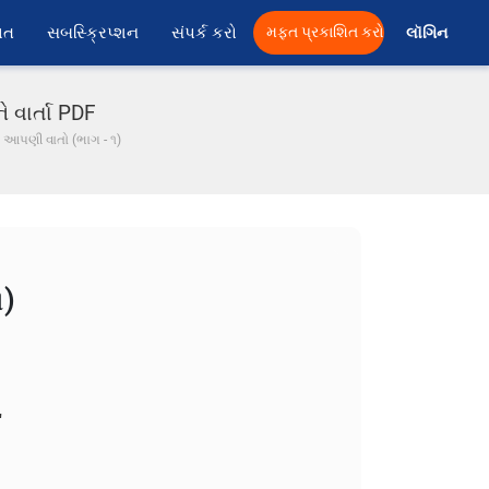
ાત
સબસ્ક્રિપ્શન
સંપર્ક કરો
મફત પ્રકાશિત કરો
લૉગિન 
ે વાર્તા PDF
અને આપણી વાતો (ભાગ - ૧)
૧)
િશાંત.... છોડ ને..."
.. આવો મોકો થોડો મૂકું !!!"
ે યાર... "