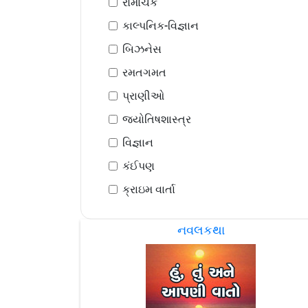
રોમાંચક
કાલ્પનિક-વિજ્ઞાન
બિઝનેસ
રમતગમત
પ્રાણીઓ
જ્યોતિષશાસ્ત્ર
વિજ્ઞાન
કંઈપણ
ક્રાઇમ વાર્તા
નવલકથા