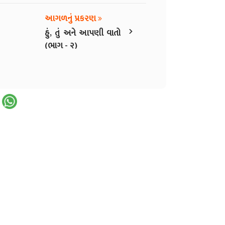
આગળનું પ્રકરણ
›
હું, તું અને આપણી વાતો
(ભાગ - ૨)