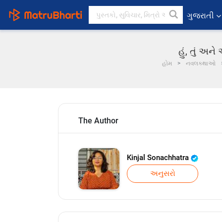
ગુજરાતી
હું, તું અન
હોમ
નવલકથાઓ
The Author
Kinjal Sonachhatra
અનુસરો