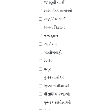
જાસૂસી વાર્તા
સામાજિક વાર્તાઓ
સાહસિક વાર્તા
માનવ વિજ્ઞાન
તત્વજ્ઞાન
આરોગ્ય
બાયોગ્રાફી
રેસીપી
પત્ર
હૉરર વાર્તાઓ
ફિલ્મ સમીક્ષાઓ
પૌરાણિક કથાઓ
પુસ્તક સમીક્ષાઓ