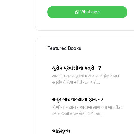
Whatsapp
Featured Books
યુરોપ પ્રવાસીના પત્રો - 7
સાતમો પત્રઅહીંની ધનિક અને ફેશનેબલ
સ્ત્રીઓ વિશે થોડી વાત કરી...
રાત્રે બાર વાગ્યાનો ફોન - 7
ગોળીનો ભયાનક અવાજ સાંભળતા જ નંદિતા
ડરીને જમીન પર બેસી ગઈ. બા...
અહંશૂન્ય