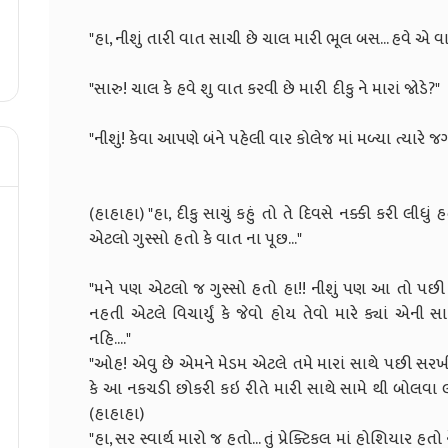
"હા, નીશું તારી વાત સાચી છે ચાલ મારી 
"સારુ! ચાલ કે હવે શુ વાત કરવી છે
"નીશું! કેવા આપણે બંને પહેલી વાર કોલેજ માં મળ
(હાહાહા) "હા, દીકુ સાચું કહું તો તે દિવસે નક્કી કરી લીધું
એટલો ગુસ્સો હતો કે વાત ના પૂછ..
"મને પણ એટલો જ ગુસ્સો હતો હા!! નીશું પણ આ તો પછી મેં સાંભ
નહતી એટલે વિચાર્યું કે જેવો હોય તેવો મારે ક્યાં એની
નહિ..
"ઓહ! એવુ છે એમને મેડમ એટલે તમે મારાં સાથે પછી સરખી
કે આ નકચડી છોકરી કઇ રીતે મારી સાથે સામે થી બોલવા લ
(હાહાહ
"હા, સર સ્વાર્થ મારો જ હતો... તું પ્રેક્ટિકલ માં હોશિયા