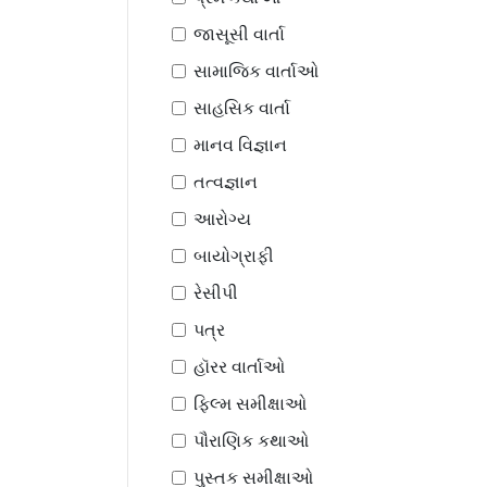
જાસૂસી વાર્તા
સામાજિક વાર્તાઓ
સાહસિક વાર્તા
માનવ વિજ્ઞાન
તત્વજ્ઞાન
આરોગ્ય
બાયોગ્રાફી
રેસીપી
પત્ર
હૉરર વાર્તાઓ
ફિલ્મ સમીક્ષાઓ
પૌરાણિક કથાઓ
પુસ્તક સમીક્ષાઓ