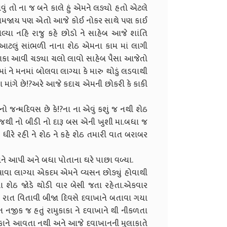
વું તો ના જ બને કાલે હું એમને લડ્યો હતો એટલે
ુ સમજાય પણ એતો આજે કોઈ નોકર સાથે પણ કાઈ
ોલ્યા નહિ રાજુ કહે છોડો ને સાહેબ આજે શાંતિ
આટલું સાંભળી નાના શેઠ એમના કામ માં લાગી
મુકાકા આવી ચડ્યા ચલો લાવો સાહેબ પૈસા આજેતો
ં ને મનમાં બોલવા લાગ્યા કે મારુ થોડું લડવાથી
યા માંગે છે!?અરે આજે કદાચ એમની છોકરી કે કાકી
ો જન્મદિવસ છે કે!?ના ના એવું કશું જ નથી શેઠ
ં આજથી નો બીડી નો દારૂ બસ એની ખુશી મા.બધા જ
 ધીરે રહી ને શેઠ ને કહે શેઠ તમારી વાત બરાબર
ને આપી અને બધા પોતાના ઘરે પાછા વળ્યા.
 આવા લાગ્યા એકદમ એમને વ્યસન છોડ્યું હોવાથી
 શેઠ જોડે થોડી વાર બેસી જતા રહેતા.એકવાર
રાત વિતાવી બીજા દિવસે દવાખાને બતાવા ગયા
ાન નજીક જ હતું રામુકાકા ને દવાખાને થી નીકળતા
દુકાને આવતા નથી અને આજે દવાખાનની મુલાકાતે