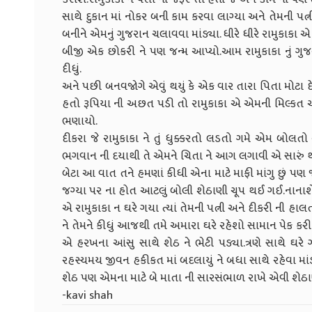
સાથે દુકાન માં નોકર બની કામ કરવા લાગ્યા અને તેમની પ
બનીને એમનું ગુજરાન ચલાવવા માંડ્યા. ધીરે ધીરે રામુકાકા 
બીજી એક છોકરી ને પણ જન્મ આપ્યો.આમ રામુકાકા નું ગુજરા
દીધું.
અને પછી બનવજોગે એવું થયું કે એક વાર તારા પિતા મોટા દે
હતો રૂપિયા ની અછત પડી તો રામુકાકા એ એમની મિલ્કત અન
ભણાયો.
દીકરા જે રામુકાકા ને તું ધુક્કરતો લડતો ગમે એમ બોલ
ભગવાન ની દયાથી તે એમને ચિતા ને આગ લગાવી એ સારું થય
બેટા આ વાત તને હમણાં કીધી એના માટે માફી માંગુ છું પ
જગ્યા પર ના હોત આટલું બોલી શેઠાણી ચૂપ થઈ ગઈ.નાના
એ રામુકાકા ન ઘરે ગયા ત્યાં તેમની પત્ની અને દીકરી ની હાલ
ને તેમને કીધું આજથી તમે અમારા ઘરે રહેશો સામાન પેક કરી
એ હરખના આંસુ સાથે શેઠ ને ભેટી પડ્યા.ત્રણે સાથે 
રહસ્યમય જીવન હકીકત માં બદલાયું ને બધા સાથે રહેવા મા
શેઠ પણ એમના માટે બે માતા ની સારસંભાળ રાખે એવી શેઠા
-kavi shah