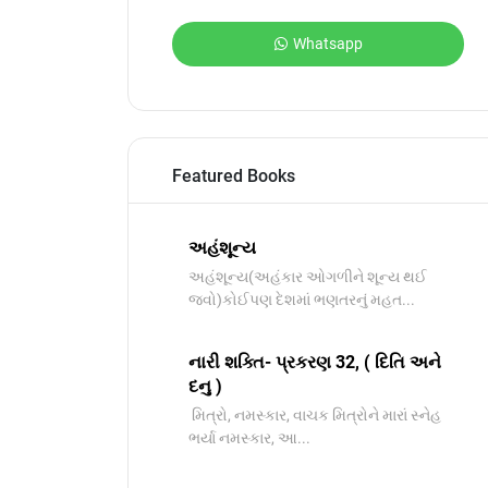
Whatsapp
Featured Books
અહંશૂન્ય
અહંશૂન્ય(અહંકાર ઓગળીને શૂન્ય થઈ
જવો)કોઈપણ દેશમાં ભણતરનું મહત...
નારી શક્તિ- પ્રકરણ 32, ( દિતિ અને
દનુ )
મિત્રો, નમસ્કાર, વાચક મિત્રોને મારાં સ્નેહ
ભર્યા નમસ્કાર, આ...