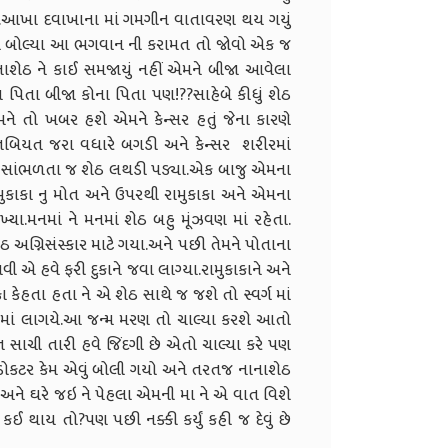
!!...આખા દવાખાના માં ગમગીન વાતાવરણ થય ગયું
 એ બોલ્યા આ ભગવાન ની કરામત તો જોવો એક જ
નાશેઠ ને કાઈ સમજાયું નહીં એમને બીજા આવેલા
ા પિતા બીજા કોના પિતા પણ!??સાહેબે કીધું શેઠ
મને તો ખબર હશે એમને કેન્સર હતું જેના કારણે
િયત જરા વધારે બગડી અને કેન્સર શરીરમાં
ું સાંભળતા જ શેઠ લથડી પડ્યા.એક બાજુ એમના
મુકાકા નુ મોત અને ઉપરથી રામુકાકા અને એમના
ખ્યા.મનમાં ને મનમાં શેઠ બહુ મૂંઝવણ માં રહેતા.
 અગ્નિસંસ્કાર માટે ગયા.અને પછી તેમને પોતાના
વી એ હવે ફરી દુકાને જવા લાગ્યા.રામુકાકાને અને
ા કેહતા હતા ને એ શેઠ સાથે જ જશે તો સ્વર્ગ માં
માં લાગયે.આ જન્મ મરણ તો ચાલ્યા કરશે આતો
ત સાચી તારી હવે જિંદગી છે એતો ચાલ્યા કરે પણ
ેલો ડોકટર કેમ એવું બોલી ગયો અને તરતજ નાનાશેઠ
અને ઘરે જઇ ને પેહલા એમની મા ને એ વાત વિશે
ઈ થાય તો?પણ પછી નક્કી કર્યું કહી જ દેવું છે