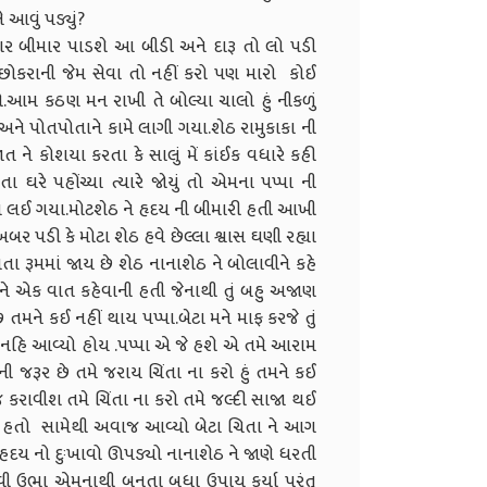
 આવું પડ્યું?
ક વાર બીમાર પાડશે આ બીડી અને દારૂ તો લો પડી
ા છોકરાની જેમ સેવા તો નહીં કરો પણ મારો કોઈ
મ કઠણ મન રાખી તે બોલ્યા ચાલો હું નીકળું
અને પોતપોતાને કામે લાગી ગયા.શેઠ રામુકાકા ની
ને કોશયા કરતા કે સાલું મેં કાંઈક વધારે કહી
 ઘરે પહોંચ્યા ત્યારે જોયું તો એમના પપ્પા ની
લઈ ગયા.મોટશેઠ ને હૃદય ની બીમારી હતી આખી
બર પડી કે મોટા શેઠ હવે છેલ્લા શ્વાસ ઘણી રહ્યા
ા રૂમમાં જાય છે શેઠ નાનાશેઠ ને બોલાવીને કહે
ે તને એક વાત કહેવાની હતી જેનાથી તું બહુ અજાણ
 તમને કઈ નહીં થાય પપ્પા.બેટા મને માફ કરજે તું
ાર નહિ આવ્યો હોય .પપ્પા એ જે હશે એ તમે આરામ
જરૂર છે તમે જરાય ચિંતા ના કરો હું તમને કઈ
જ કરાવીશ તમે ચિંતા ના કરો તમે જલ્દી સાજા થઈ
 થી હતો સામેથી અવાજ આવ્યો બેટા ચિતા ને આગ
હદય નો દુઃખાવો ઊપડ્યો નાનાશેઠ ને જાણે ધરતી
 ઉભા એમનાથી બનતા બધા ઉપાય કર્યા પરંતુ