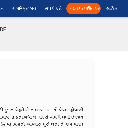
ાત
સબસ્ક્રિપ્શન
સંપર્ક કરો
મફત પ્રકાશિત કરો
લૉગિન 
PDF
ી દુકાન પેહલેથી જ બાપ દાદા નો વેપાર હોવાથી
સ્વભાવ ના હતા.બધા જ નોકરો એમની ઘણી ઈજ્જત
શહેર માં ભણતો અભ્યાસ પુરો થતા તે ગામ પાછો