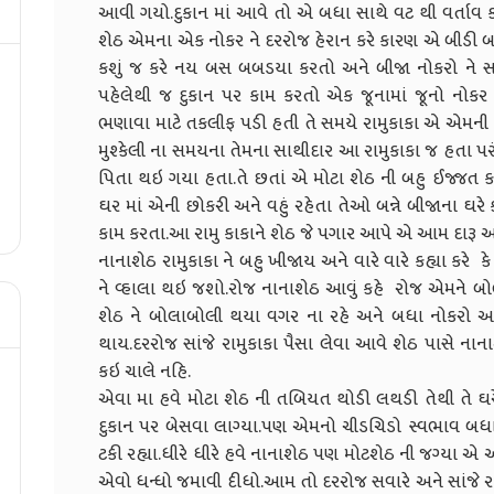
આવી ગયો.દુકાન માં આવે તો એ બધા સાથે વટ થી વર્તાવ 
શેઠ એમના એક નોકર ને દરરોજ હેરાન કરે કારણ એ બીડી બહુ
કશું જ કરે નય બસ બબડયા કરતો અને બીજા નોકરો ને સલા
પહેલેથી જ દુકાન પર કામ કરતો એક જૂનામાં જૂનો નોકર
ભણાવા માટે તકલીફ પડી હતી તે સમયે રામુકાકા એ એમ
મુશ્કેલી ના સમયના તેમના સાથીદાર આ રામુકાકા જ હતા પરંત
પિતા થઇ ગયા હતા.તે છતાં એ મોટા શેઠ ની બહુ ઈજ્જત ક
ઘર માં એની છોકરી અને વહું રહેતા તેઓ બન્ને બીજાના ઘર
કામ કરતા.આ રામુ કાકાને શેઠ જે પગાર આપે એ આમ દારૂ અને
નાનાશેઠ રામુકાકા ને બહુ ખીજાય અને વારે વારે કહ્યા કરે ક
ને વ્હાલા થઇ જશો.રોજ નાનાશેઠ આવું કહે રોજ એમને બોલ
શેઠ ને બોલાબોલી થયા વગર ના રહે અને બધા નોકરો 
થાય.દરરોજ સાંજે રામુકાકા પૈસા લેવા આવે શેઠ પાસે ન
કઇ ચાલે નહિ.
એવા મા હવે મોટા શેઠ ની તબિયત થોડી લથડી તેથી તે ઘરે
દુકાન પર બેસવા લાગ્યા.પણ એમનો ચીડચિડો સ્વભાવ બધા 
ટકી રહ્યા.ધીરે ધીરે હવે નાનાશેઠ પણ મોટશેઠ ની જગ્યા એ 
એવો ધન્ધો જમાવી દીધો.આમ તો દરરોજ સવારે અને સાંજે 