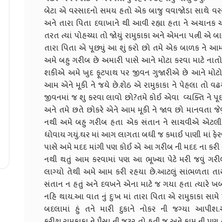
બેટા એ વરસાદનો સમય હતો એક બાજુ વવાજોડા સાથે વરસા
અને તારા પિતા દવાખાને થી આવી રહ્યા હતા ને અચાનક અમ
તરત ત્યાં પોહચ્યા તો જોયું રામુકાકા અને એમના પત્ની એ
તારા પિતા એ પૂછ્યું આ શું કરો છો તમે એક બાળક ને આમ 
અમે બહુ ગરીબ છે અમારી પાસે આને મોટા કરવા માટે નાતો
શકીએ અમે ખુદ ફૂટપાથ પર જીવન ગુજારીએ છે આને મોટો 
આમ એને મૂકી ને જયે છે.શેઠ એ રામુકાકા ને પેહલા તો વ
જીવનમાં જ શુ કરવા લાવો છો?તમે કોઈ એવા વ્યક્તિ ને પૂછી
અને તમે છતે છોકરે એને આમ મૂકી ને જાવ છો માનવતા જેવું
નથી અમે બહુ ગરીબ હતા એક સંતાન ને સાચવીએ એટલી 
ધોવાય ગયું.ઘર માં આગ લાગતા બધી જ કમાઈ પાણી માં ફ
પાસે અમે મદદ માંગી પણ કોઈ એ આ ગરીબ ની મદદ ના કરી 
નથી થતું આમ કરવામાં પણ આ ભૂખ્યા પેટે મરી જવું ગરી
લાગ્યો તેથી અમે આમ કરી રહયા છે.આટલું સાંભળતા તાર
સંતાન ન હતું અને દવખને એના માટે જ ગયા હતા ત્યારે ખબર
નહિ થાય.આ વાત નું દુઃખ માં તારા પિતા એ રામુકાકા સામે 
બદલામાં હું તને મારી દુકાને નોકર ની જગ્યા આપીશ
કરીશ.રામુકાકા ને પૈસા ની જરૂર તો હતી જ અને કામ ની પ