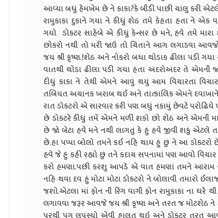
આવ્યા બધું હેમખેમ છે ને કાકા?કે બીડી પાછી ચાલુ કરી એટલે
રામુકાકા દુકાને ગયા ને કીધું શેઠ તમે કેહતા હતા ને એ
ગયો ડોકટર સાહેબે એ કીધું કેન્સર છે મને, હવે તમે માર
છોકરો નથી તો મરી જાઉં તો ચિતાને આગ લગાડવા આવજો.આ
જય શ્રી કૃષ્ણ.!શેઠ અને નોકરો બધા થોડાક ઢીલા પડી ગયા 
વાતથી થોડા ઢીલા પડી ગયા હતા અંદરોઅંદર તે એમની જાત 
દીધું કાકા ને તેથી એમને આવું થયું આમ વિચારતા વિચારતા
તબિયત અચાનક ખરાબ થઈ અને તાત્કાલિક એમને દવાખાને 
રાત ડોકટરો એ સારવાર કરી પણ બધું નકામું છેવટે પરોઢિયે ખ
છે ડોકટરે કીધું તમેં એમને મળી શકો છો શેઠ અને એમની માત
છે જો બેટા હવે મને નથી લાગતું કે હું હવે જીવી શકું એટલ
છે.હા પપ્પા બોલો તમને કઈ નહિ થાય હું છું ને આ ડોકટરો છે
હવે જે હું કહી રહ્યો છું તને કદાચ સપનામાં પણ આવો વિચ
કરો હમણાં.પછી કરશુ આપડે એ વાત હમણાં તમને આરામ ની 
નહિ થવા દવ હું મોટા મોટા ડોકટરો ને બોલાવી તમારો ઈલા
જશો.એટલા માં ફોન ની રિંગ વાગી ફોન રામુકાકા ના ઘરે
લગાવવા જરૂર આવજે જય શ્રી કૃષ્ણ અને તરત જ મોટશેઠ ને 
પરથી પગ લપસ્યો એવી હાલત થઇ અને ડોકટર તરત આવી