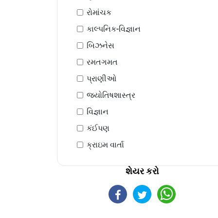
રોમાંચક
કાલ્પનિક-વિજ્ઞાન
બિઝનેસ
રમતગમત
પ્રાણીઓ
જ્યોતિષશાસ્ત્ર
વિજ્ઞાન
કંઈપણ
ક્રાઇમ વાર્તા
શેયર કરો