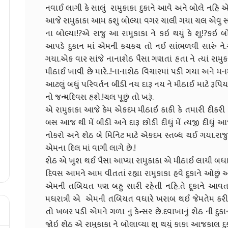
નવાઈ લાગી કે સાલું રામુકાકા દુકાને આવે અને બોલે નહિ એ
આજે રામુકાકા આમ કશું બોલ્યા વગર ચાલી ગયા ચલ એવ
ના બોલ્યા!?એ રાજુ આ રામુકાકા ને કઇ થયું કે શુ!?કઇ બ
આપડે દુકાન માં એમની કચકચ તો નઈ સાંભળવી સારું ને.
ગયા.એક વાર સાંજે નાનાશેઠ પૈસા ગણતાં હતા ને ત્યાં રા
મીઠાઈ ખાવી છે મારે..!નાનાશેઠ વિચારમાં પડી ગયા અને મનમા
આટલું બધું પરિવર્તન બીડી નય દારૂ નય ને મીઠાઈ માટે રૂપિ
નો જન્મદિવસ હશે.!ચલ પૂછું તો ખરૂં.
એ રામુકાકા આજે કેમ એકદમ મીઠાઈ કાકી કે તમારી દીકરી ન
બસ આજ થી મેં બીડી અને દારૂ છોડી દીધું મેં ત્યજી દીધુ
નોકરો અને શેઠ બે મિનિટ માટે એકદમ સ્તબ્ધ થઈ ગયા.રાજુ
એમના દિલ માં વાગી લાગે છે.!
શેઠ એ ખુશ થઈ પૈસા આપ્યા રામુકાકા એ મીઠાઈ લાયી બધા
દિવસ આમને આમ વીતતાં રહ્યા રામુકાકા હવે દુકાને ઓછું
એમની તબિયત પણ બહુ સારી રહેતી નહિ.તે દૂકાને આવતા
મધરાત્રી એ એમની તબિયત વધારે ખરાબ થઈ જેમતેમ કરી 
તો ખબર પડી એમને ગળા નું કેન્સર છે.દવાખાનું શેઠ ની દુક
જોઇ શેઠ એ રામુકાકા ને બોલાવ્યા શુ થયું કાકા આજકાલ 