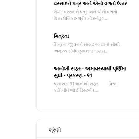
વરસાદને પત્ર અને એનો વળતો ઉત્તર
લેખ:- વરસાદને પત્ર અને એનો વળતો
ઉત્તરલેખિકા:- શ્રીમતી સ્નેહલ...
મિત્રતા
મિત્રતા: જીવનને સમૃદ્ધ બનાવતો સૌથી
અમૂલ્ય સંબંધજીવનમાં માણસ...
અનોખી સફર - અમાવસ્યાથી પૂર્ણિમા
સુધી - પ્રકરણ - 91
પ્રકરણ -91અનોખી સફર વિશ્વા
કામિનીને જોઈ ડિસ્ટર્બ થ...
શ્રેણી