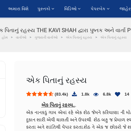
અમારા વિશે
પુસ્તકો 
વિડિઓ 
પેપરબેક 
જાહેર
 પિતાનું રહસ્ય THE KAVI SHAH દ્વારા પુષ્તક અને વાર્તા 
હોમ
વાર્તાઓ
ગુજરાતી વાર્તાઓ
એક પિતાનું રહસ્ય
એક પિતાનું રહસ્ય
એક પિતાનું રહસ્ય
(83.4k)
1.8k
6.8k
14
એક પિતાનું રહસ્ય..
.
એક નાનકડું ગામ એમાં રહે એક શેઠ જેમને કરિયાણા ની મોટ
દુકાન સારી એવી ચાલતી અને ઉપરથી શેઠ બહુ જ પ્રેમાળ 
કરતા અને શાંતિથી વેપાર કરતા.શેઠ ને એક જ છોકરો જે 