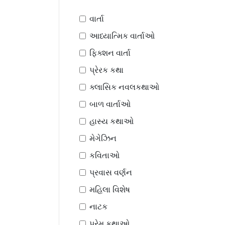
વાર્તા
આધ્યાત્મિક વાર્તાઓ
ફિક્શન વાર્તા
પ્રેરક કથા
ક્લાસિક નવલકથાઓ
બાળ વાર્તાઓ
હાસ્ય કથાઓ
મેગેઝિન
કવિતાઓ
પ્રવાસ વર્ણન
મહિલા વિશેષ
નાટક
પ્રેમ કથાઓ