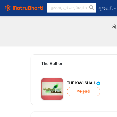
ગુજરાતી
એક
The Author
THE KAVI SHAH
અનુસરો