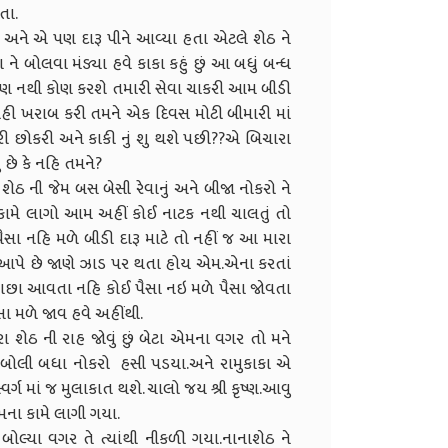
તા.
ા અને એ પણ દારૂ પીને આવ્યા હતા એટલે શેઠ ને
ા ને બોલવા મંડ્યા હવે કાકા કહું છું આ બધું બન્ધ
પણ નથી કોણ કરશે તમારી સેવા ચાકરી આમ બીડી
ોહી ખરાબ કરી તમને એક દિવસ મોટી બીમારી માં
રી છોકરી અને કાકી નું શુ થશે પછી??એ બિચારા
 છે કે નહિ તમને?
શેઠ ની જેમ બસ બેસી રેવાનું અને બીજા નોકરો ને
મે લાગો આમ અહીં કોઈ નાટક નથી ચાલતું તો
ૈસા નહિ મળે બીડી દારૂ માટે તો નહીં જ આ મારા
 આપે છે જાણે ઝાડ પર થતા હોય એમ.એના કરતાં
છા આવતા નહિ કોઈ પૈસા નઇ મળે પૈસા જોવતા
ા મળે જાવ હવે અહીંથી.
ા શેઠ ની રાહ જોવું છું બેટા એમના વગર તો મને
 બોલી બધા નોકરો હસી પડયા.અને રામુકાકા એ
્વર્ગ માં જ મુલાકાત થશે. ચાલો જય શ્રી કૃષ્ણ.આવુ
ના કામે લાગી ગયા.
 બોલ્યા વગર તે ત્યાંથી નીકળી ગયા.નાનાશેઠ ને