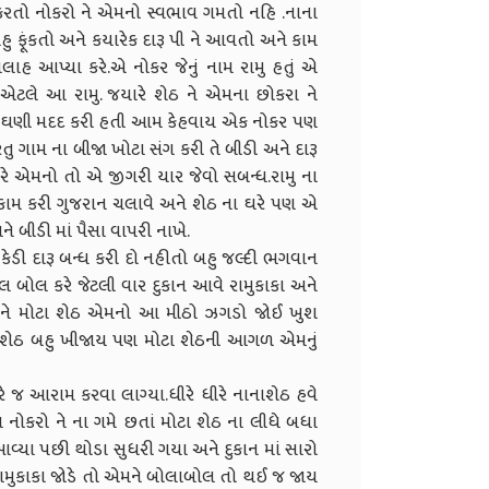
કરતો નોકરો ને એમનો સ્વભાવ ગમતો નહિ .નાના
 ફૂંકતો અને કયારેક દારૂ પી ને આવતો અને કામ
હ આપ્યા કરે.એ નોકર જેનું નામ રામુ હતું એ
 એટલે આ રામુ. જયારે શેઠ ને એમના છોકરા ને
ની ઘણી મદદ કરી હતી આમ કેહવાય એક નોકર પણ
ુ ગામ ના બીજા ખોટા સંગ કરી તે બીડી અને દારૂ
રે એમનો તો એ જીગરી યાર જેવો સબન્ધ.રામુ ના
ે કામ કરી ગુજરાન ચલાવે અને શેઠ ના ઘરે પણ એ
 બીડી માં પૈસા વાપરી નાખે.
ે કેડી દારૂ બન્ધ કરી દો નહીતો બહુ જલ્દી ભગવાન
 બોલ કરે જેટલી વાર દુકાન આવે રામુકાકા અને
અને મોટા શેઠ એમનો આ મીઠો ઝગડો જોઈ ખુશ
ાનાશેઠ બહુ ખીજાય પણ મોટા શેઠની આગળ એમનું
 જ આરામ કરવા લાગ્યા.ધીરે ધીરે નાનાશેઠ હવે
નોકરો ને ના ગમે છતાં મોટા શેઠ ના લીધે બધા
આવ્યા પછી થોડા સુધરી ગયા અને દુકાન માં સારો
રામુકાકા જોડે તો એમને બોલાબોલ તો થઈ જ જાય