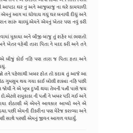
ત્ની આપડા ઘર નું અને આજુબાજુ ના ઘરે કામવાળી
એ એમનું આગ માં ધોવાય ગયું ઘર બનાવી દીધું અને
ન સારું ચાલ્યું.એમને એમનું ખેતર પણ નવું કરી
વામાં મુકાયા અને બીજી બાજુ તું શહેર માં ભણતો
ે ખેતર વહેચી તારા પિતા ને મદદ કરી અને તને
તો એ બીજું કોઈ નહિ પણ તારા જ પિતા હતા અને
ું.
ણ જો તને પહેલાથી ખબર હોત તો કદાચ તું આજે આ
શેઠ ગુમસુમ થય ગયા કાઈ બોલી શક્યા નહિ પછી
ત જોયી ને એ ખૂબ દુઃખી થયા તેમની પત્ની પાસે જય
 દો.એટલે રામુકાકા ની પત્ની ને ખબર પડી ગઈ અને
ઘરે ગયા શેઠાણી એ એમને આવકાર આપ્યો અને એ
ંડયા. પછી એમની દીકરીના પણ મેરેજ કરાવ્યા અને
ણી સાથે પરણી એમનું જીવન આગળ વધાર્યું.