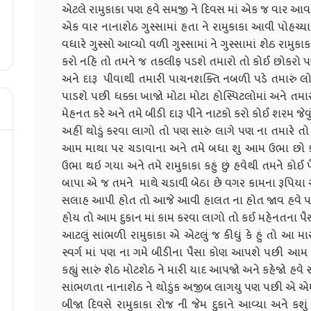
એટલે રામુકાકા પણ હવે સમજી ને દિવસ માં એક જ વાર આવ
એક વાર નાનાશેઠ ગુસ્સામાં હતા ને રામુકાકા આવી પોહચ્ય
વધારે ગુસ્સો આવ્યો વળી ગુસ્સામાં ને ગુસ્સામાં શેઠ રામુકાક
કરો નહિ તો તમને જ તકલીફ પડશે તમારો તો કોઈ છોકરો 
અને દારૂ પીવાથી તમારી પાચનશક્તિ નબળી પડે તમારું લ
પાડશે પછી ધક્કા ખાજો મોટા મોટા હોસ્પિટલોમાં અને તમા
મેહનત કરે અને તમે બીડી દારૂ પીને નાટકો કરો કોઈ શરમ જેવું
અહીં થોડું કરવા લાગો તો પણ સારું લાગે પણ ના તમારે તો 
આમ માથા પર ચડાવાના અને તમે બધા શુ આમ ઉભા છો કા
ઉભા થઇ ગયા અને તમે રામુકાકા કહું છું હવેથી તમને કોઈ પ
બાપા એ જ તમને માથે ચડાવી બેઠા છે વગર કામના રૂપિયા
સલાહ આપી હોત તો આજે આવી હાલત ના હોત જાવ હવે પા
હોય તો આમ દુકાન માં કામ કરવા લાગો તો કઈ મહેનતના પૈસ
આટલું સાંભળી રામુકાકા એ એટલું જ કીધું કે હું તો આ માર
સ્વર્ગ માં પણ ના ગમે બીડીના પૈસા કોણ આપશે પછી આમ
કહ્યું સારું શેઠ મોટશેઠ ને મારી યાદ આપજો અને કહેજો હવે સ
સાંભળતા નાનાશેઠ ને થોડુંક અજીબ લાગયુ પણ પછી એ એમ
બીજા દિવસે રામુકાકા રોજ ની જેમ દુકાને આવ્યા અને કશું