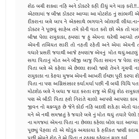
શેઠ બચી શક્યા નહિ અને ડોકટરે કહી દીધું મને માફ કરો.
એટલામાં જ બીજા ડોકટર આવ્યા આ મોટશેઠ નું સાંભળી
દીકરાના બન્ને બાપ ને એકસાથે ભગવાને બોલાવી લીધા.ના
ડોકટર ને પૂછયું સાહેબ તમે કોની વાત કરો છો એક તો માર
બીજા પેલા રામુકાકા, હમણાં જ હું એમના ઘરેથી આવ્યો ત
એમની તબિયત સારી તો નહતી રહેતી અને એમા એમની તબ
વધારે પ્રસરી જવાથી આજે હમણાંજ એમનું મોત થયું.આટલ
સગા પિતાનું મોત અને બીજી બાજુ પિતા સમાન જ પેલા રા
પિતા બન્ને એ કહેલા એ છેલ્લા શબ્દો જાણે તેમને ગૂંચવી ના
રામુકાકા ના કેહવા મુજબ એમની આખરી ઈચ્છા પૂરી કરવા શેઠ
પિતા ના પણ અગ્નિસંસ્કાર કર્યા.મર્યા પછી ની બધી વિધિ પતા
મોટશેઠ બન્ને ને બધા જ યાદ કરતા રાજુ એ કીધું શેઠ રામુકાક
પણ એ બીડી પિતા હશે નિરાંતે ચાલો આપણે આપણા કામ 
જીવન નો ચક્રવ્યૂહ છે જેને કોઈ નહિ બદલી શકે.હા એતો વા
મને એ નથી સમજાતું કે જયારે બન્ને નું મોત થયું તયારે પ
ના મગજમાં એમના પિતા ના છેલ્લા કહેલા બોલ યાદ આવ્યા 
પૂછ્યું પેહલા તો એ થોડુંક અચકાયા કે હકીકત જાણી કદાચ ક
પછી એમને શેઠ ને એ પિતા નુ રહસ્ય કહેવાનું ચાલુ કર્યું.