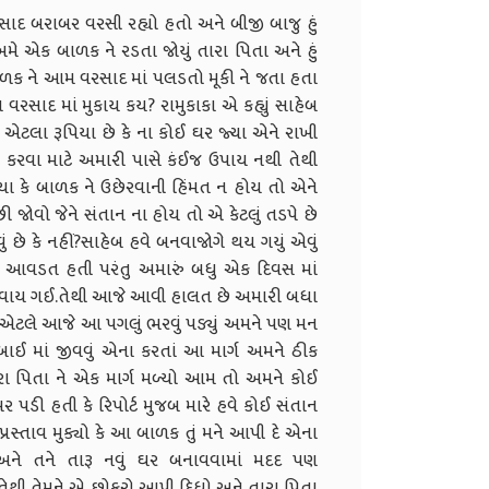
દ બરાબર વરસી રહ્યો હતો અને બીજી બાજુ હું
ે એક બાળક ને રડતા જોયું તારા પિતા અને હું
 બાળક ને આમ વરસાદ માં પલડતો મૂકી ને જતા હતા
વરસાદ માં મુકાય કય? રામુકાકા એ કહ્યું સાહેબ
 એટલા રૂપિયા છે કે ના કોઈ ઘર જ્યા એને રાખી
કરવા માટે અમારી પાસે કંઈજ ઉપાય નથી તેથી
ઢયા કે બાળક ને ઉછેરવાની હિંમત ન હોય તો એને
 જોવો જેને સંતાન ના હોય તો એ કેટલું તડપે છે
 છે કે નહીં?સાહેબ હવે બનવાજોગે થય ગયું એવું
આવડત હતી પરંતુ અમારું બધુ એક દિવસ માં
ેરવાય ગઈ.તેથી આજે આવી હાલત છે અમારી બધા
એટલે આજે આ પગલું ભરવું પડ્યું અમને પણ મન
બાઈ માં જીવવું એના કરતાં આ માર્ગ અમને ઠીક
ા પિતા ને એક માર્ગ મળ્યો આમ તો અમને કોઈ
 પડી હતી કે રિપોર્ટ મુજબ મારે હવે કોઈ સંતાન
પ્રસ્તાવ મુક્યો કે આ બાળક તું મને આપી દે એના
.અને તને તારૂ નવું ઘર બનાવવામાં મદદ પણ
ણ તેથી તેમને એ છોકરો આપી દિધો અને તારા પિતા