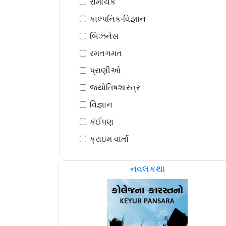
રોમાંચક
કાલ્પનિક-વિજ્ઞાન
બિઝનેસ
રમતગમત
પ્રાણીઓ
જ્યોતિષશાસ્ત્ર
વિજ્ઞાન
કંઈપણ
ક્રાઇમ વાર્તા
નવલકથા