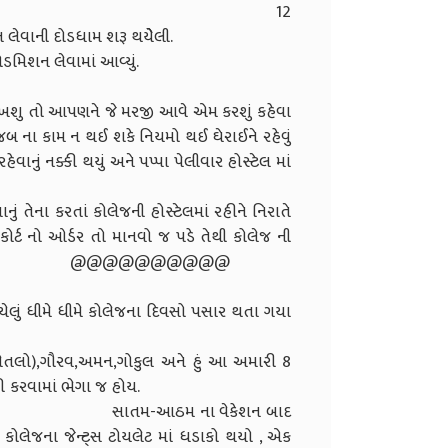
 છે. 12
લેવાની દોડધામ શરૂ થયેેેલી.
ી કોલેજ માં એડમિશન લેવામાં આવ્યું.
@@@.
મ રાખશુ તો આપણને જે મરજી આવે એમ કરશું કહેવા
ુજબ ના કામ ન થઈ શકે નિયમો થઈ ઘેરાઈને રહેવું
હેવાનું નક્કી થયું અને પપ્પા પેલીવાર હોસ્ટેલ માં
ેજ શહેરથી દુર હતી.
ના કરતાં કોલેજની હોસ્ટેલમાં રહીને નિરાતે
ર્ટ નો ઓર્ડર તો માનવો જ પડે તેથી કોલેજ ની
્કી થયુ. @@@@@@@@@@
 થયેલું ધીમે ધીમે કોલેજના દિવસો પસાર થતા ગયા
ીમે ધીમે ભરાતું ગયું.
તલો),ગૌરવ,અમન,ગોકુલ અને હું આ અમારી 8
ને કોકની સળી કરવામાં ભેગા જ હોય.
વેકેશન બાદ
ેજના જેન્ટ્સ ટોયલેટ માં ધડાકો થયો , એક