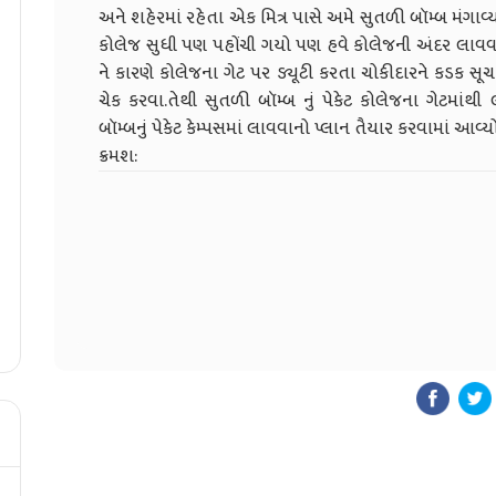
અને શહેરમાં રહેતા એક મિત્ર પાસે અમે સુતળી બૉમ્બ મંગાવ્
કોલેજ સુધી પણ પહોંચી ગયો પણ હવે કોલેજની અંદર લાવ
ને કારણે કોલેજના ગેટ પર ડ્યૂટી કરતા ચોકીદારને કડક સ
ચેક કરવા.તેથી સુતળી બૉમ્બ નું પેકેટ કોલેજના ગેટમાંથી લ
બૉમ્બનું પેકેટ કેમ્પસમાં લાવવાનો પ્લાન તૈયાર કરવામ
ક્રમશ: