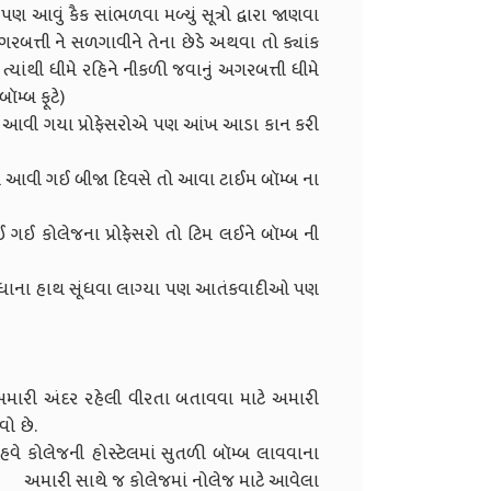
પણ આવું કૈક સાંભળવા મળ્યું સૂત્રો દ્વારા જાણવા
અગરબત્તી ને સળગાવીને તેના છેડે અથવા તો ક્યાંક
 ત્યાંથી ધીમે રહિને નીકળી જવાનું અગરબત્તી ધીમે
 પહોચે એટલે સુતરી બૉમ્બ ફૂટે)
પ્રોફેસરોએ પણ આંખ આડા કાન કરી
 આવી ગઈ બીજા દિવસે તો આવા ટાઈમ બૉમ્બ ના
 કોલેજના પ્રોફેસરો તો ટિમ લઈને બૉમ્બ ની
બધાના હાથ સૂંધવા લાગ્યા પણ આતંકવાદીઓ પણ
 હાથે પાછી વળી ગઈ.
###@@@@@@
મારી અંદર રહેલી વીરતા બતાવવા માટે અમારી
વો છે.
વે કોલેજની હોસ્ટેલમાં સુતળી બૉમ્બ લાવવાના
માં નોલેજ માટે આવેલા