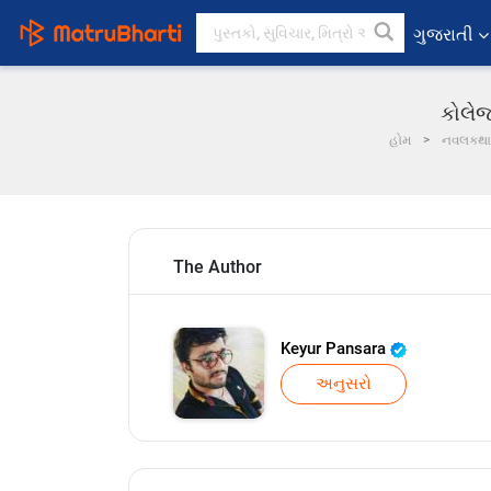
ગુજરાતી
કોલેજ
હોમ
નવલકથ
The Author
Keyur Pansara
અનુસરો