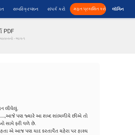
ાત
સબસ્ક્રિપ્શન
સંપર્ક કરો
મફત પ્રકાશિત કરો
લૉગિન 
તા PDF
કારસ્તનો - ભાગ-૧
વા માટે કોલેજમાં એડમિશન લીધેલું.
આ શબ્દ સાંભળીયે છીએ તો
િત્રની જેમ આંખો સામે ફરી વળે છે.
તાવેેંત ચહેરા પર હાસ્ય