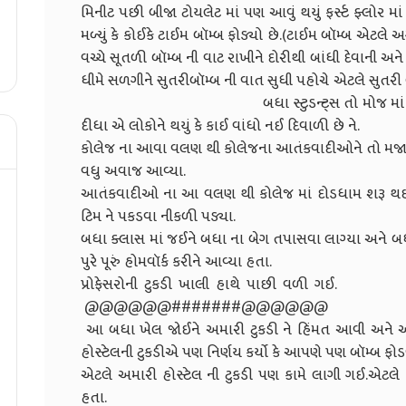
મિનીટ પછી બીજા ટોયલેટ માં પણ આવું થયું ફર્સ્ટ ફ્લોર માં 
મળ્યું કે કોઈકે ટાઈમ બૉમ્બ ફોડ્યો છે.(ટાઈમ બૉમ્બ એટલે 
વચ્ચે સૂતળી બૉમ્બ ની વાટ રાખીને દોરીથી બાંધી દેવાની અને
ધીમે સળગીને સુતરીબૉમ્બ ની વાત સુધી
બધા સ્ટુડન્ટ્સ તો મોજ માં આવી ગયા 
દીધા એ લોકોને થયું કે કાઈ વાંધો નઈ દિવાળી છે ને.
કોલેજ ના આવા વલણ થી કોલેજના આતંકવાદીઓને તો મજા
વધુ અવાજ આવ્યા.
આતંકવાદીઓ ના આ વલણ થી કોલેજ માં દોડધામ શરૂ થઈ ગઈ
ટિમ ને પકડવા નીકળી પડ્યા.
બધા ક્લાસ માં જઈને બધા ના બેગ તપાસવા લાગ્યા અને 
પુરે પૂરું હોમવૉર્ક કરીને આવ્યા હતા.
પ્રોફેસરોની ટુકડી ખાલી
@@@@@@####
આ બધા ખેલ જોઈને અમારી ટુકડી ને હિંમત આવી અને અ
હોસ્ટેલની ટુકડીએ પણ નિર્ણય કર્યો કે આપણે પણ બૉમ્બ ફોડ
એટલે અમારી હોસ્ટેલ ની ટુકડી પણ કામે લાગી ગઈ.એટલે હ
હતા. અમારી સાથે જ કોલેજ