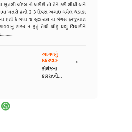
યા. સુતળી બૉમ્બ ની ખરીદી તો તેને કરી લીધી અને
વામાં ખતરો હતો 2-3 દિવસ અગાઉ થયેલ ધડાકા
ૂચના હતી કે બધા જ સ્ટુડન્ટસ ના બેગસ ફરજીયાત
ાવવાનું શક્ય ન હતું તેથી થોડું ઘણું વિચારીને
ાં આવ્યો.............
આગળનું
›
પ્રકરણ
કોલેજના
કારસ્તનો
ભાગ-2