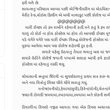
ફરી વળે
સાયન્સનું પરિણામ આવ્યા પછી એન્જિનીયરિંગ માં એડમિશન 
મેરીટ રેન્ક,ચોઇસ ફિલીંગ એ બધી માથાકૂટ પછ
@@@@
મારી ઈચ્છા તો રૂમ રાખીને રહેવાની હતી. મને હતું કે રૂ
વાળું તો કોઈ ના હોય હોસ્ટેલ માં હોય તો આપણી ઈચ્છા મ
પડે વગેરે વગેરે પણ મારી ઈચ્છા વિરુદ્ધ કોલેજની હોસ્ટેલ માં ર
મુકવા આવેલા આમ પણ કોલ
સવારે વહેલુ ઉઠવાનું તૈયાર થવાનું બસ માં જવાનું તે
સવારે ઉઠીને કોલેજે જવાની પપ્પાએ સલાહ આપી હવે હાઇકો
હોસ્ટેલ માં રહેવાનું નક
ચોમાસાની ઋતુમાં જિંદગી ના સુવર્ણકાળનું પ્રથમ સત્ર શરું
અને નવા મિત્રોનું લિસ્ટ ધ
મનોજ(મનીયો),હેમાંગ(ભુપી),હિરેન(ધોની),ચેતન(ચે
જણાની ટોળકી જમવામાં,રખડવામાં,રમવામાં અ
સાતમ-આઠમ ના 
દિવાળીના દિવસો નજીક આવતા ગયા એક દિવસ અચાનક કોલ