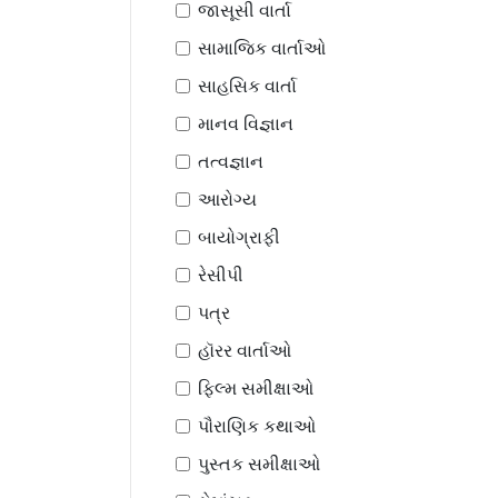
જાસૂસી વાર્તા
સામાજિક વાર્તાઓ
સાહસિક વાર્તા
માનવ વિજ્ઞાન
તત્વજ્ઞાન
આરોગ્ય
બાયોગ્રાફી
રેસીપી
પત્ર
હૉરર વાર્તાઓ
ફિલ્મ સમીક્ષાઓ
પૌરાણિક કથાઓ
પુસ્તક સમીક્ષાઓ