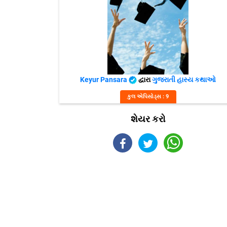
Keyur Pansara
દ્વારા
ગુજરાતી હાસ્ય કથાઓ
કુલ એપિસોડ્સ : 9
શેયર કરો