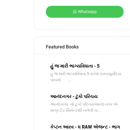
Whatsapp
Featured Books
હું જ મારી ભાગ્યવિધાતા - 5
હું જ મારી ભાગ્યવિધાતા 5-રાકેશ ઠક્કરસૂર્યોદય
પાંચમો ...
આનંદનગર - ટુંકો પરિચય
આનંદનગર નો ટુંકો પરિચયઆનંદનગર એ
માત્ર ઈંટ-સિમેન્ટથી બનેલી ચ...
કેપ્ટન આરવ - ધ RAW એજન્ટ - ભાગ