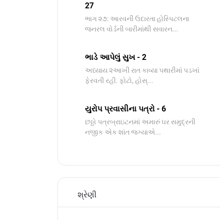
27
ભાગ ૨૭: આરવની ઉદારતા હોસ્પિટલના
જનરલ વોર્ડની બારીમાંથી સવારન...
ભાડે આપેલું સુખ - 2
અધ્યાય ૨આખી રાત કાવ્યા પથારીમાં પડખાં
ફેરવતી રહી. ફોટો, હોસ્...
યુરોપ પ્રવાસીના પત્રો - 6
છઠ્ઠો પત્રબ્રાઇટનમાં અમારું ઘર સમુદ્રની
નજીક એક શાંત જગ્યાએ...
શ્રેણી