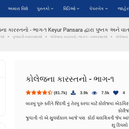
અમારા વિશે
પુસ્તકો 
વિડિઓ 
પેપરબેક 
જાહેર
ના કારસ્તનો - ભાગ-૧ Keyur Pansara દ્વારા પુષ્તક અને વાર્
ાઓ
ગુજરાતી નવલકથાઓ
કોલેજના કારસ્તનો - ભાગ-૧ - નવલકથાઓ
કોલેજના 
કોલેજના કારસ્તનો - ભાગ-૧
(81.7k)
3.9k
7.5k
4
બારમું પૂરું કરીને જિંદગી નું તેરમું કર
કોલેેેજ.....,આજે પણ જ્યારે 
જુવાની નો એ સુુુવર્ણકાળ આજે પણ કોઈ ચલચ
શુ દિવસો હતા એ આજ પણ યાદ કર