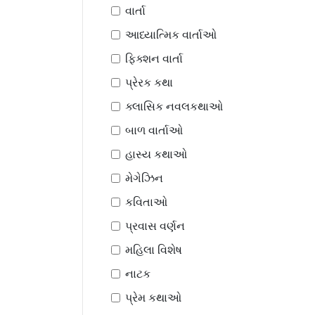
વાર્તા
આધ્યાત્મિક વાર્તાઓ
ફિક્શન વાર્તા
પ્રેરક કથા
ક્લાસિક નવલકથાઓ
બાળ વાર્તાઓ
હાસ્ય કથાઓ
મેગેઝિન
કવિતાઓ
પ્રવાસ વર્ણન
મહિલા વિશેષ
નાટક
પ્રેમ કથાઓ