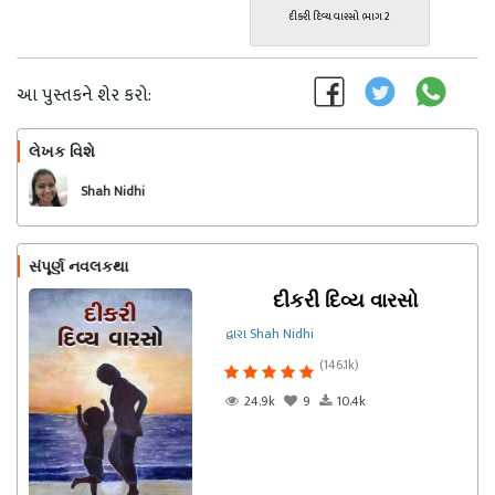
દીકરી દિવ્ય વારસો ભાગ 2
આ પુસ્તકને શેર કરો:
લેખક વિશે
અનુસરો
Shah Nidhi
સંપૂર્ણ નવલકથા
દીકરી દિવ્ય વારસો
દ્વારા Shah Nidhi
(146.1k)
24.9k
9
10.4k