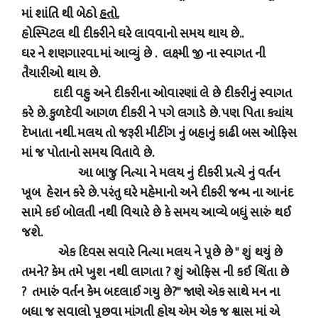
માં શાંતિ થી બેઠો
હતો.
હોસ્પિટલ થી દીકરીને ઘરે લાવવાનો સમય થાય છે..
ઘર ને શણગારવા. માં આવ્યું છે . લક્ષ્મી જી ના સ્વાગત ની
તૈયારીઓ થાય છે.
દાદી વહુ અને દીકરીના ઓવારણાં લે છે દીકરીનું સ્વાગત
કરે છે. કુળદેવી આગળ દીકરી ને પગે લગાડે છે. પણ પિતા ક્યાંય
દેખાતા નથી. મલય તો જરૂરી મીટીંગ નું બહાનું કાઢી બસ ઓફિસ
માં જ પોતાનો સમય વિતાવે છે.
આ બાજુ નિત્યા ને મલય નું દીકરી પ્રત્યે નું વર્તન
ખૂબ હેરાન કરે છે. પરંતુ ઘરે મહેમાનો અને દીકરી જન્મ ના આનંદ
સામે કઈ બોલતી નથી વિચારે છે કે સમય આવ્યે બધું સારું થઈ
જશે.
એક દિવસ સવારે નિત્યા મલય ને પૂછે છે " શું થયું છે
તમને? કેમ તમે ખુશ નથી લાગતા ? શું ઓફિસ ની કઈ ચિંતા છે
? તમારું વર્તન કેમ બદલાઈ ગયુ છે?" જાણે એક સાથે મન ના
બધા જ સવાલો પૂછવા માંગતી હોય એમ એક જ શ્વાસ માં એ