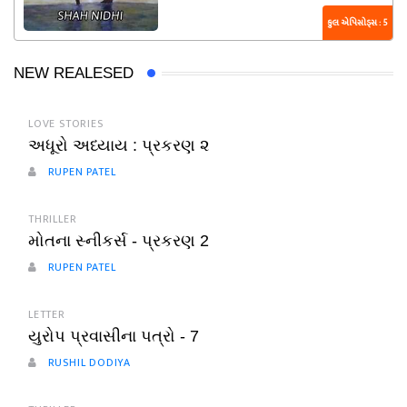
કુલ એપિસોડ્સ : 5
NEW REALESED
LOVE STORIES
અધૂરો અધ્યાય : પ્રકરણ ૨
RUPEN PATEL
THRILLER
મોતના સ્નીકર્સ - પ્રકરણ 2
RUPEN PATEL
LETTER
યુરોપ પ્રવાસીના પત્રો - 7
RUSHIL DODIYA