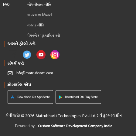
FAQ
ગોપનીયતા નીતિ
વાપરવાના નિયમો 
વળતર નીતિ
પેપરબેક પ્રકાશિત કરો
અમને ફોલો કરો
સંપર્ક કરો
info@matrubharti.com
મોબાઈલ એપ
Download On App Store
Download On Play Store
કોપીરાઈટ © 2026 Matrubharti Technologies Pvt. Ltd. સર્વ હક્ક સ્વાધીન
Custom Software Development Company India
Powered by :