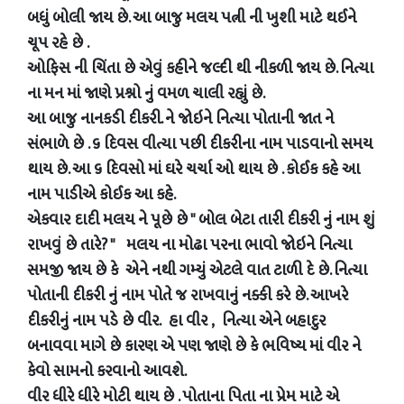
બધું બોલી જાય છે. આ બાજુ મલય પત્ની ની ખુશી માટે થઈને
ચૂપ રહે છે .
ઓફિસ ની ચિંતા છે એવું કહીને જલ્દી થી નીકળી જાય છે. નિત્યા
ના મન માં જાણે પ્રશ્નો નું વમળ ચાલી રહ્યું છે.
આ બાજુ નાનકડી દીકરી. ને જોઇને નિત્યા પોતાની જાત ને
સંભાળે છે . ૬ દિવસ વીત્યા પછી દીકરીના નામ પાડવાનો સમય
થાય છે. આ ૬ દિવસો માં ઘરે ચર્ચા ઓ થાય છે . કોઈક કહે આ
નામ પાડીએ કોઈક આ કહે.
એકવાર દાદી મલય ને પૂછે છે " બોલ બેટા તારી દીકરી નું નામ શું
રાખવું છે તારે? " મલય ના મોઢા પરના ભાવો જોઇને નિત્યા
સમજી જાય છે કે એને નથી ગમ્યું એટલે વાત ટાળી દે છે. નિત્યા
પોતાની દીકરી નું નામ પોતે જ રાખવાનું નક્કી કરે છે. આખરે
દીકરીનું નામ પડે છે વીર. હા વીર , નિત્યા એને બહાદુર
બનાવવા માગે છે કારણ એ પણ જાણે છે કે ભવિષ્ય માં વીર ને
કેવો સામનો કરવાનો આવશે.
વીર ધીરે ધીરે મોટી થાય છે . પોતાના પિતા ના પ્રેમ માટે એ