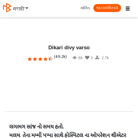
☰
લૉગિન
मराठी
મફત પ્રકાશિત કરો
Dikari divy varso
(49.2k)
6k
3
2.7k
લગભગ સાંજ નો સમય હતો.
મલય તેના મમ્મી પપ્પા સાથે હોસ્પિટલ ના ઓપરેશન થીએટર