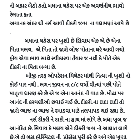
ની બહાર બેેેેઠો હતો. બધાના ચહેરા પર એક અવર્ણનીય ભાવો
રેલાતા હતા.
અચાનક અંદર થી નર્સ આવી દીકરી જન્મ ના વધામણાં આપે છે
.
બધાના ચહેરા પર ખુશી છે સિવાય એક એ છે એના
પિતા મલય.. એ પિતા તો જાણે બોજ પોતાના ઘરે આવી ગયો
હોય એવા ભાવ સાથે સ્વીકારવા તૈયાર જ નથી કે પોતે એક
દીકરી ના પિતા બન્યા છે.
બીજી તરફ ઓપરેશન થિયેટર માંથી નિત્યા ની ખુશી નો
કોઈ પાર નથી .. લગન જીવન ના ૮/૮ વર્ષો વીત્યાં પછી પોતે
માતૃત્વ ધારણ કરે છે એ જ એના આનંદ ની વાત છે . મોઢા પર
આનંદ ની કરચલીઓ છવાઈ ગઈ છે.. દીકરી. ના દાદા દાદી તો
જાણે વ્યાજ ના વ્યાજ ને રમાડવા માટે તલપાપડ થઇ રહ્યા છે..
નર્સ દીકરી ને દાદી. ના હાથ માં સોંપે છે. બધા ખૂબ જ
આનંદિત છે. સિવાય કે મલય એને દીકરી જન્મ નો આઘાત લાગે
છે.એ તો બસ હોસ્પિટલ ની પ્રોસેસ પૂરી કરે છે અને એક ખૂણા