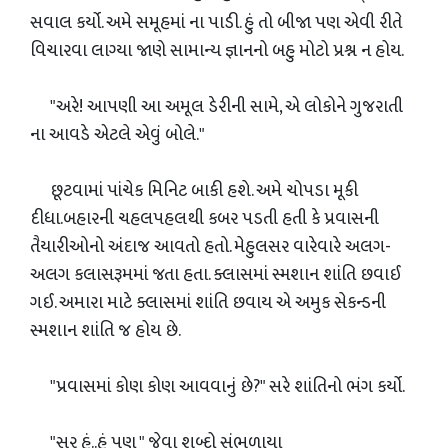
સવાલ કર્યો. અમે સમૂહમાં ના પાડી. હું તો બીજા પણ એવી રીતે
વિચારવા લાગ્યા જાણે સામાન્ય જ્ઞાનનો બહુ મોટો પ્રશ્ન ન હોય.
"અરે! આપણી આ અમૂલ ડેરીની સામે, એ લોકોને ગુજરાતી
ના આવડે એટલે એવું બોલે."
છૂટવામાં પાંચેક મિનિટ બાકી હશે. અમે ચોપડા મૂકી
દીધા.બહારની ચહલપહલથી કબર પડતી હતી કે પ્રવાસની
તૈયારીઓનો અંદાજ આવતો હતો. મેહુલસર વારેવારે અલગ-
અલગ કલાસરૂમમાં જતા હતા. ક્લાસમાં સ્મશાન શાંતિ છવાઈ
ગઈ. અમારા માટે ક્લાસમાં શાંતિ છવાય એ અમુક સેકન્ડની
સ્મશાન શાંતિ જ હોય છે.
"પ્રવાસમાં કોણ કોણ આવવાનું છે?" સરે શાંતિનો ભંગ કર્યો.
"સર હું..હું પણ " જેવા શબ્દો સંભળાયા