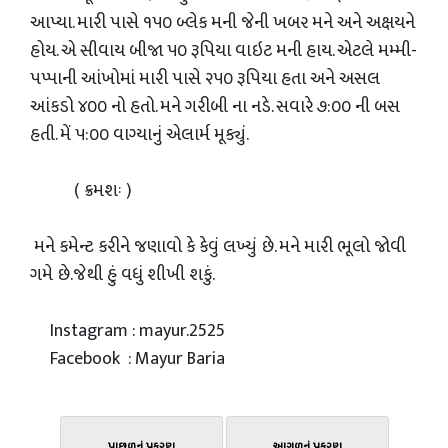
આપ્યા. મારી પાસે ૧૫૦ બ્લેક મની જેની ખબર મને અને અક્ષયને
હોય. એ સીવાય બીજા ૫૦ રૂપિયા વાઇટ મની હાય. એટલે મમ્મી-
પપ્પાની આંખોમાં મારી પાસે ૨૫૦ રૂપિયા હતા અને અસલ
આંકડો ૪૦૦ નો હતો. મને ગરીબી ના નડે. સવારે ૭:૦૦ ની બસ
હતી. મેં ૫:૦૦ વાગ્યાનું એલાર્મ મૂક્યું.
( ક્રમશઃ )
મને કમેન્ટ કરીને જણાવો કે કેવું લખ્યું છે. મને મારી ભૂલો જોવી
ગમે છે.જેથી હું વધું શીખી શકું.
Instagram : mayur.2525
Facebook : Mayur Baria
પાછળનું પ્રકરણ
આગળનું પ્રકરણ