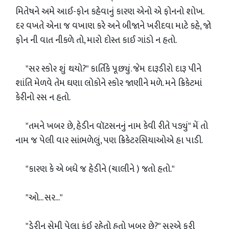
મિતેષને અમે આઈ-ફોન કહેવાનું કારણ એનો એ ફોનનો શોખ.
દર વખતે એના જ વખાણ કરે અને બીજાને ખરીદવા માટે કહે, જો
ફોન ની વાત નીકળે તો, મારો દોસ્ત કાઈ ગાંડો ન હતો.
"સર સ્કોર શું થયો?" કાર્તિકે પૂછ્યું. જેમ દારૂડીરો દારૂ પીને
શાંતિ મેળવે તેમ ઘણા લોકોને સ્કોર જાણીને મળે. મને ક્રિકેટમાં
કેરીનો રસ ન હતો.
"તમને ખબર છે, હેડીન વૉટસનનું નામ કેવી રીતે પડ્યું" મેં તો
નામ જ પેલી વાર સાંભળેલું, પણ ક્રિકેટરસિયાઓએ હા પાડી.
"કારણ કે એ બધે જ હેડીને (ચાલીને ) જતો હતો."
"ઓ... સર..."
"ડેરીન સેમી પેલા કંઈ રહેતો હતો ખબર છે?" સરએ ફરી