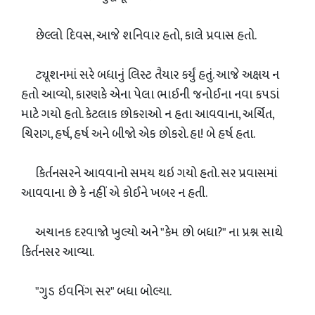
છેલ્લો દિવસ, આજે શનિવાર હતો, કાલે પ્રવાસ હતો.
ટ્યૂશનમાં સરે બધાનું લિસ્ટ તૈયાર કર્યું હતું. આજે અક્ષય ન
હતો આવ્યો, કારણકે એના પેલા ભાઈની જનોઈના નવા કપડાં
માટે ગયો હતો. કેટલાક છોકરાઓ ન હતા આવવાના, અર્ચિત,
ચિરાગ, હર્ષ, હર્ષ અને બીજો એક છોકરો. હા! બે હર્ષ હતા.
કિર્તનસરને આવવાનો સમય થઇ ગયો હતો. સર પ્રવાસમાં
આવવાના છે કે નહીં એ કોઈને ખબર ન હતી.
અચાનક દરવાજો ખુલ્યો અને "કેમ છો બધા?" ના પ્રશ્ન સાથે
કિર્તનસર આવ્યા.
"ગુડ ઇવનિંગ સર" બધા બોલ્યા.