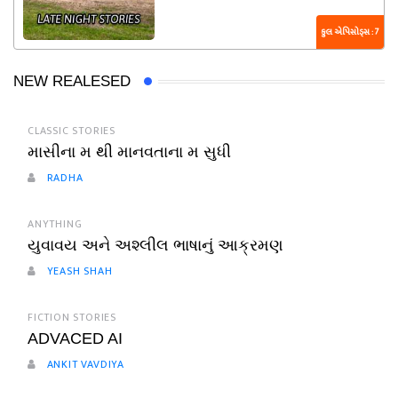
કુલ એપિસોડ્સ : 7
NEW REALESED
CLASSIC STORIES
માસીના મ થી માનવતાના મ સુધી
RADHA
ANYTHING
યુવાવય અને અશ્લીલ ભાષાનું આક્રમણ
YEASH SHAH
FICTION STORIES
ADVACED AI
ANKIT VAVDIYA