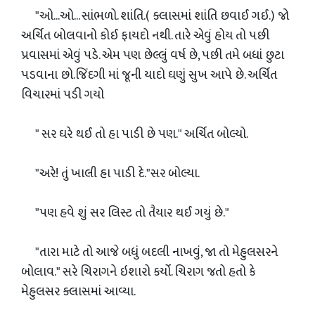
"ઓ...ઓ... સાંભળો. શાંતિ.( ક્લાસમાં શાંતિ છવાઈ ગઈ.) જો
અર્ચિત બોલવાનો કોઈ ફાયદો નથી. તારે એવું હોય તો પછી
પ્રવાસમાં એવું પડે. એમ પણ છેલ્લું વર્ષ છે, પછી તમે બધાં છુટા
પડવાના છો.જિંદગી માં જૂની યાદો ઘણું સુખ આપે છે. અર્ચિત
વિચારમાં પડી ગયો
" સર ઘરે થઈ તો હા પાડી છે પણ." અર્ચિત બોલ્યો.
"અરે! તું ખાલી હા પાડી દે."સર બોલ્યા.
"પણ હવે શું સર લિસ્ટ તો તૈયાર થઈ ગયું છે."
"તારા માટે તો આજે બધું બદલી નાખવું, જા તો મેહુલસરને
બોલાવ." સરે ચિરાગને ઇશારો કર્યો. ચિરાગ જતો હતો કે
મેહુલસર ક્લાસમાં આવ્યા.