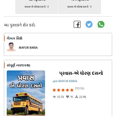
પ્રવાસ-એ ધોરણ દસનો - 3
પ્રવાસ-એ ધોરણ દસનો - 5
આ પુસ્તકને શેર કરો:
લેખક વિશે
અનુસરો
MAYUR BARIA
સંપૂર્ણ નવલકથા
પ્રવાસ-એ ધોરણ દસનો
દ્વારા MAYUR BARIA
(119.5k)
55.7k
15
22.9k