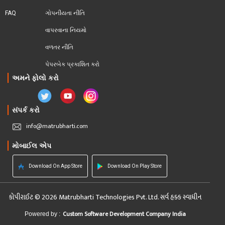
FAQ
ગોપનીયતા નીતિ
વાપરવાના નિયમો 
વળતર નીતિ
પેપરબેક પ્રકાશિત કરો
અમને ફોલો કરો
સંપર્ક કરો
info@matrubharti.com
મોબાઈલ એપ
Download On App Store
Download On Play Store
કોપીરાઈટ © 2026 Matrubharti Technologies Pvt. Ltd. સર્વ હક્ક સ્વાધીન
Custom Software Development Company India
Powered by :