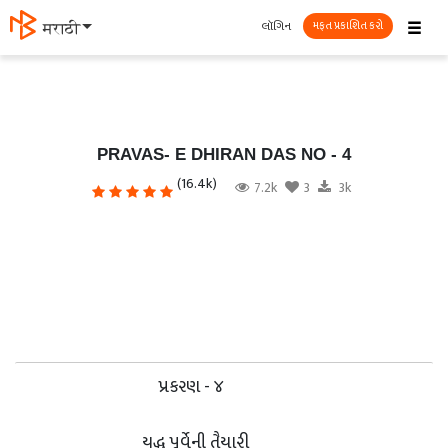
☰
લૉગિન
தமிழ்
મફત પ્રકાશિત કરો
PRAVAS- E DHIRAN DAS NO - 4
(16.4k)
7.2k
3
3k
પ્રકરણ - ૪
યુદ્ધ પૂર્વેની તૈયારી