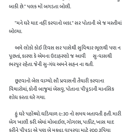
બાકી છે." પલક મોં બગડતા બોલી.
"મને ઘરે યાદ નહીં કરવાનો બકા." સર પોતાની એ જ મસ્તીમાં
બોલ્યા.
અમે લોકો કોઈ દિવસ સર પાસેથી સુવિચાર ભૂલથી પણ ન
પૂછતાં, કારણ કે એમના ઉદાહરણો જ આવી સુ-વાસથી
ભરપૂર રહેતા. જેની સુ-ગંધ અમને સહન ના થતી.
છૂટવાનો બેલ વાગ્યો. સૌ પ્રવાસની તૈયારી કરવાના
વિચારોમાં, કોની બાજુમાં બેસવુ, પોતાના પીપૂડાની માનસિક
શોધ કરતા ઘરે ગયા.
હું ઘરે પહોંચ્યો. ઘડિયાળ ૯:૩૦ નો સમય બતાવતી હતી. મારી
બેગ ખાલી કરી. એમાં મોબાઈલ, ગોગલ્સ, પાકીટ, ખાસ યાદ
કરીને પીપૂડા એ પણ બે મુક્યા. વાપરવા માટે ૨૦૦ રૂપિયા