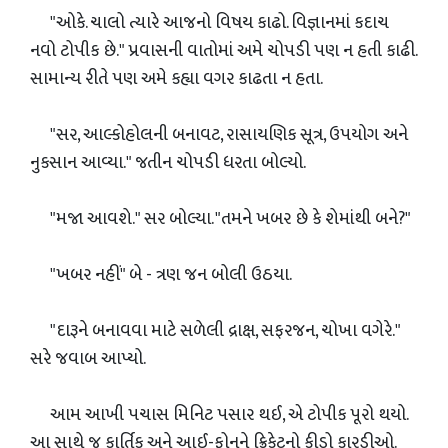
"ઓકે. ચાલો ત્યારે આજનો વિષય કાઢો. વિજ્ઞાનમાં કદાચ
નવો ટોપીક છે." પ્રવાસની વાતોમાં અમે ચોપડી પણ ન હતી કાઢી.
સામાન્ય રીતે પણ અમે કહ્યા વગર કાઢતા ન હતા.
"સર, આલ્કોહોલની બનાવટ, રાસાયણિક સૂત્ર, ઉપયોગ અને
નુકસાન આવ્યા." જતીન ચોપડી ધરતા બોલ્યો.
"મજા આવશે." સર બોલ્યા. "તમને ખબર છે કે શેમાંથી બને?"
"ખબર નહીં" બે - ત્રણ જન બોલી ઉઠયા.
"દારૂને બનાવવા માટે સળેલી દ્રાક્ષ, સફરજન, ચોખા વગેરે."
સરે જવાબ આપ્યો.
આમ આખી પચાસ મિનિટ પસાર થઈ, એ ટોપીક પૂરો થયો.
આ સાથે જ કાર્તિક અને આઈ-ફોનને ક્રિકેટનો કીડો કારડીઓ.