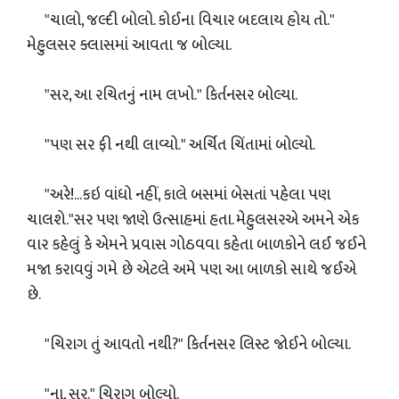
"ચાલો, જલ્દી બોલો. કોઈના વિચાર બદલાય હોય તો."
મેહુલસર ક્લાસમાં આવતા જ બોલ્યા.
"સર, આ રચિતનું નામ લખો." કિર્તનસર બોલ્યા.
"પણ સર ફી નથી લાવ્યો." અર્ચિત ચિંતામાં બોલ્યો.
"અરે!...કઇ વાંધો નહીં, કાલે બસમાં બેસતાં પહેલા પણ
ચાલશે."સર પણ જાણે ઉત્સાહમાં હતા. મેહુલસરએ અમને એક
વાર કહેલું કે એમને પ્રવાસ ગોઠવવા કહેતા બાળકોને લઈ જઈને
મજા કરાવવું ગમે છે એટલે અમે પણ આ બાળકો સાથે જઈએ
છે.
"ચિરાગ તું આવતો નથી?" કિર્તનસર લિસ્ટ જોઈને બોલ્યા.
"ના, સર." ચિરાગ બોલ્યો.