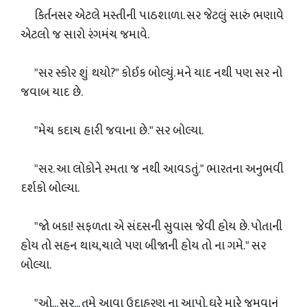
કિર્તનસર એટલે મસ્તીની પાઠશાળા. સર જેટલું સારું ભણાવે
એટલો જ સારો રંગમંચ જમાવે.
"સર સ્કોર શું થયો?" કોઈક બોલ્યું. મને યાદ નથી પણ સર નો
જવાબ યાદ છે.
"મેચ કદાચ હારી જવાના છે." સર બોલ્યા.
"સર. આ લોકોને રમતા જ નથી આવડતું." ભારતના અનુભવી
દર્શકો બોલ્યા.
"જો બકા! સફળતા એ સંદસની સુવાસ જેવી હોય છે. પોતાની
હોય તો સહન થાય,ચાલે પણ બીજાની હોય તો ના ગમે." સર
બોલ્યા.
"ઓ... સર... તમે આવા ઉદાહરણ ના આપો. ઘરે મારે જમવાનું