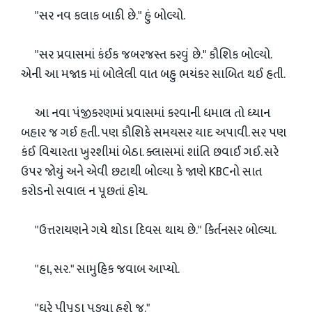
"સર નવ કલાક બાકી છે." હું બોલ્યો.
"સર પ્રવાસમાં કંઈક જબરજસ્ત કરવું છે." કૌશિક બોલ્યો.
એની આ મજાક માં બોલેલી વાત બહુ ભયંકર સાબિત થઈ હતી.
આ નવા પંજીકરણમાં પ્રવાસમાં કરવાની ધમાલ તો ધ્યાન
બહાર જ ગઈ હતી. પણ કૌશિકે સમયસર યાદ અપાવી. સર પણ
કંઈ વિચારતા ખુરશીમાં બેઠા. ક્લાસમાં શાંતિ છવાઈ ગઈ. સરે
ઉપર જોયું અને એવી છટાથી બોલ્યા કે જાણે KBCનો સાત
કરોડનો સવાલ ન પૂછતાં હોય.
"ઉત્તરાયણને ગયે થોડા દિવસ થાય છે." કિર્તનસર બોલ્યા.
"હા, સર." સામુહિક જવાબ આપ્યો.
"ઘરે પીપૂડા પડ્યા હશે જ."