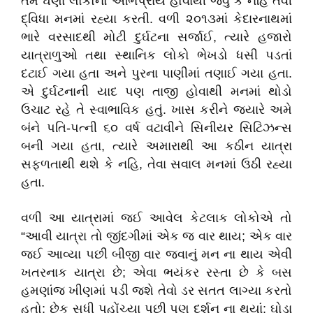
તેમ ઘણા લોકોનો અભિપ્રાય હોવાથી જવું કે નહિ તેવી
દ્વિધા મનમાં રહ્યા કરતી. વળી ૨૦૧૩માં કેદારનાથમાં
ભારે વરસાદથી મોટી દુર્ઘટના સર્જાઈ, ત્યારે હજારો
યાત્રાળુઓ તથા સ્થાનિક લોકો ભેખડો ધસી પડતાં
દટાઈ ગયા હતા અને પુરના પાણીમાં તણાઈ ગયા હતા.
એ દુર્ઘટનાની યાદ પણ તાજી હોવાથી મનમાં થોડો
ઉચાટ રહે તે સ્વાભાવિક હતું. ખાસ કરીને જયારે અમે
બંને પતિ-પત્ની ૬૦ વર્ષ વટાવીને સિનીયર સિટિઝન્સ
બની ગયા હતા, ત્યારે અમારાથી આ કઠીન યાત્રા
સફળતાથી થશે કે નહિ, તેવા સવાલ મનમાં ઉઠી રહ્યા
હતા.
વળી આ યાત્રામાં જઈ આવેલ કેટલાક લોકોએ તો
“આવી યાત્રા તો જીંદગીમાં એક જ વાર થાય; એક વાર
જઈ આવ્યા પછી બીજી વાર જવાનું મન ના થાય એવી
ખતરનાક યાત્રા છે; એવા ભયંકર રસ્તા છે કે બસ
હમણાંજ ખીણમાં પડી જશે તેવો ડર સતત લાગ્યા કરતો
હતો; છેક સુધી પહોંચ્યા પછી પણ દર્શન ના થયાં; ઘોડા