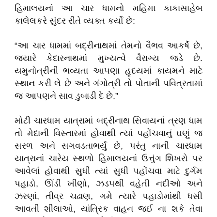
હિમાલયનાં આ ચાર ધામનો મહિમા કાકાસાહેબ
કાલેલકરે સુંદર રીતે વ્યક્ત કર્યો છે:
“આ ચાર ધામમાં બદ્રીનાથમાં તેમનો વૈભવ આકર્ષે છે,
જયારે કેદારનાથમાં મુખ્યત્વે વૈરાગ્ય જડે છે.
યમુનોત્રીની ભવ્યતા આપણા હૃદયમાં કાયમને માટે
સ્થાન કરી લે છે અને ગંગોત્રી તો પોતાની પવિત્રતામાં
જ આપણને સાવ ડુબાડી દે છે.”
મોટી ચારધામ યાત્રામાં બદ્રીનાથ સિવાયનાં ત્રણ ધામ
તો મેદાની વિસ્તારમાં હોવાથી ત્યાં પહોંચવાનું ઘણું જ
સરળ અને સગવડતાભર્યું છે, પરંતુ નાની ચારધામ
યાત્રાનાં ચારેય સ્થળો હિમાલયનાં ઉત્તુંગ શિખરો પર
આવેલાં હોવાથી સુધી ત્યાં સુધી પહોંચવા માટે દુર્ગમ
પહાડો, ઊંડી ખીણો, ઝડપથી વહેતી નદીઓ અને
ઝરણાં, તીવ્ર ચઢાણ, ગમે ત્યારે પહાડોમાંથી ધસી
આવતી શીલાઓ, યાંત્રિક વાહન જઈ ના શકે તેવા