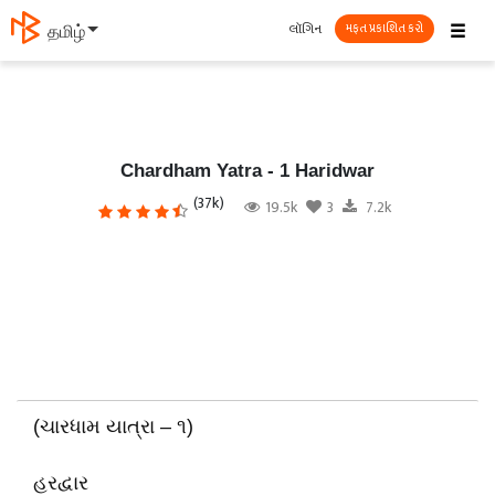
☰
લૉગિન
தமிழ்
મફત પ્રકાશિત કરો
Chardham Yatra - 1 Haridwar
(37k)
19.5k
3
7.2k
(ચારધામ યાત્રા – ૧)
હરદ્વાર