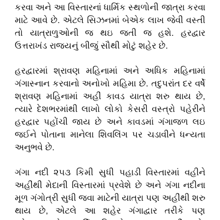
કરવા અને આ વિસ્તારનાં ધાર્મિક સ્થળોની જાત્રા કરવા
માટે આવે છે. એટલે સિઝનમાં બેએક લાખ જેવી વસ્તી
તો યાત્રાળુઓની જ થઇ જતી જ હશે. હરદ્વાર
ઉત્તરાખંડ રાજ્યનું બીજું સૌથી મોટું શહેર છે.
હરદ્વારમાં શ્રાવણ મહિનામાં અને અધિક મહિનામાં
ગંગાસ્નાન કરવાનો અનોખો મહિમા છે. તદુપરાંત દર વર્ષે
શ્રાવણ મહિનામાં અહીં કાવડ યાત્રા શરુ થાય છે,
ત્યારે દેશભરમાંથી લાખો લોકો કેસરી વસ્ત્રો પહેરીને
હરદ્વાર પહોંચી જાય છે અને કાવડમાં ગંગાજળ લઇ
જઈને પોતાના માનેલા શિવલિંગ પર ચડાવીને ધન્યતા
અનુભવે છે.
ગંગા નદી ૨૫૩ કિમી સુધી પહાડી વિસ્તારમાં વહીને
અહીંથી મેદાની વિસ્તારમાં પ્રવેશે છે અને ગંગા નદીના
મૂળ ગંગોત્રી સુધી જવા માટેની યાત્રા પણ અહીંથી શરુ
થાય છે, એટલે આ શહેર ગંગાદ્વાર તરીકે પણ