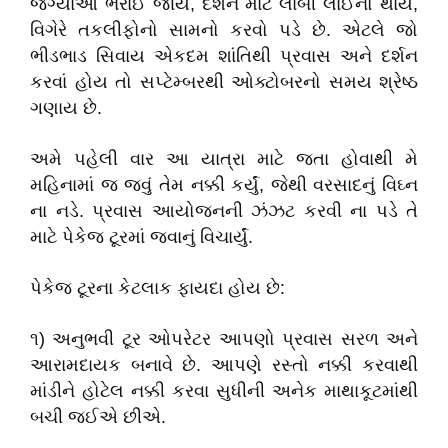
જગ્યાઓ ભરાઈ જાય, દર્શન માટે લાંબી લાઈનો થાય,
વિગેરે તકલીફોનો સામનો કરવો પડે છે. એટલે જો
ભીડભાડ સિવાય એકદમ શાંતિથી પ્રવાસ અને દર્શન
કરવાં હોય તો સપ્ટેમ્બરથી ઓક્ટોબરનો સમય શ્રેષ્ઠ
ગણાય છે.
અમે પહેલી વાર આ યાત્રા માટે જતા હોવાથી મે
મહિનામાં જ જવું તેમ નક્કી કર્યું, જેથી વરસાદનું વિઘ્ન
ના નડે. પ્રવાસ આયોજનની ઝંઝટ કરવી ના પડે તે
માટે પેકેજ ટૂરમાં જવાનું વિચાર્યું.
પેકેજ ટૂરના કેટલાક ફાયદા હોય છે:
૧) અનુભવી ટૂર ઓપરેટર આપણો પ્રવાસ સરળ અને
આરામદાયક બનાવે છે. આપણે રસ્તો નક્કી કરવાથી
માંડીને હોટેલ નક્કી કરવા સુધીની અનેક માથાકૂટમાંથી
બચી જઈએ છીએ.