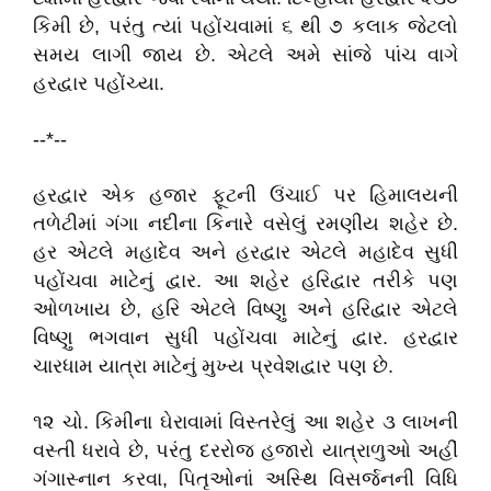
કિમી છે, પરંતુ ત્યાં પહોંચવામાં ૬ થી ૭ કલાક જેટલો
સમય લાગી જાય છે. એટલે અમે સાંજે પાંચ વાગે
હરદ્વાર પહોંચ્યા.
--*--
હરદ્વાર એક હજાર ફૂટની ઉંચાઈ પર હિમાલયની
તળેટીમાં ગંગા નદીના કિનારે વસેલું રમણીય શહેર છે.
હર એટલે મહાદેવ અને હરદ્વાર એટલે મહાદેવ સુધી
પહોંચવા માટેનું દ્વાર. આ શહેર હરિદ્વાર તરીકે પણ
ઓળખાય છે, હરિ એટલે વિષ્ણુ અને હરિદ્વાર એટલે
વિષ્ણુ ભગવાન સુધી પહોંચવા માટેનું દ્વાર. હરદ્વાર
ચારધામ યાત્રા માટેનું મુખ્ય પ્રવેશદ્વાર પણ છે.
૧૨ ચો. કિમીના ઘેરાવામાં વિસ્તરેલું આ શહેર ૩ લાખની
વસ્તી ધરાવે છે, પરંતુ દરરોજ હજારો યાત્રાળુઓ અહીં
ગંગાસ્નાન કરવા, પિતૃઓનાં અસ્થિ વિસર્જનની વિધિ