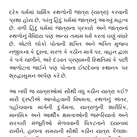
દરેક ધર્મમાં ધાર્મિક સ્થળોની જાત્રા (યાત્રા) કરવાની
પ્રથા હોય છે, પરંતુ હિંદુ ધર્મમાં જાત્રાનું આગવું મહત્વ
છે. વળી હિંદુ ધર્મમાં જાત્રાના પ્રકારો અને જાત્રાનાં
સ્થળોનું વૈવિધ્ય પણ અન્ય તમામ ધર્મ કરતાં ઘણું વધારે
છે. એટલે લોકો પોતાની શક્તિ અને ભક્તિ મુજબ
નજીકના કે દૂરના, સરળ કે કઠીન માર્ગ પર, વાહન દ્વારા
કે પગે ચાલીને, અરે દંડવત પ્રણામની સ્થિતિમાં કે પછી
આળોટતા જઈને પણ પોતાના ઈષ્ટદેવના સ્થાનક પર
શ્રદ્ધાસુમન અર્પણ કરે છે.
આ બધી જ યાત્રાઓમાં સૌથી વધુ કઠીન યાત્રા કઈ?
મારી દ્રષ્ટીએ આબોહવાની વિષમતા, સ્થળનું અંતર,
પહોંચવાના માર્ગની દુર્ગમતા, યાત્રાળુની શારીરિક,
માનસિક અને આર્થીક ક્ષમતાઓની જરૂરિયાતો અને
સરકારી મંજૂરીઓ મેળવવાની વિકટતાને ધ્યાનમાં
રાખીને, હાલના સમયની સૌથી કઠીન યાત્રા કૈલાશ-