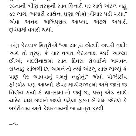
રસ્તાની ખીણ તરફની સાવ કિનારી પર ચાલે એટલે બહુ
ડર લાગે; અમારી સાથેના ઘણા લોકો બીમાર પડી ગયા;”
એવા અનેક અભિપ્રાય આપ્યા. એટલે અમારી
દ્વિધામાં વધારો થયો.
પરંતુ કેટલાક મિત્રોએ “આ યાત્રા એટલી અઘરી નથી;
અમે તો ત્રણ કે ચાર વખત કેદારનાથ જઈ આવ્યા
છીએ; બદરીનાથમાં સાત દિવસ રોકાઈને ભાગવત
સપ્તાહ સાંભળી છે; અમને તો ત્યાં એટલું સારું લાગ્યું કે
પાછું ઘેર આવવાનું ગમતું નહોતું;” એવો પોઝીટીવ
ફીડબેક પણ આપ્યો. છેવટે માર્ચ ૨૦૧૮માં અમે જાતે જ
નિર્ણય કર્યો કે યાત્રામાં તો જવું જ, પરંતુ એક સાથે
ચારેય ધામ જવાને બદલે પહેલાં ફક્ત બે ધામ એટલે કે
બદરીનાથ અને કેદારનાથની જ યાત્રા કરવી.
--*--