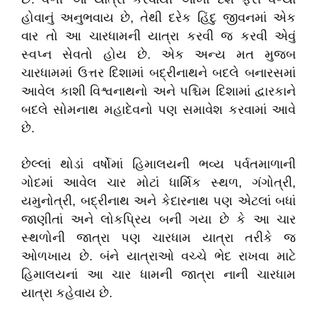
હોવાનું અનુભવાય છે, તેથી દરેક હિંદુ જીવનમાં એક
વાર તો આ ચારધામની યાત્રા કરવી જ કરવી એવું
સ્વપ્ન સેવતો હોય છે. એક અન્ય મત મુજબ
ચારધામમાં ઉત્તર દિશામાં બદ્રીનાથને બદલે બનારસમાં
આવેલ કાશી વિશ્વનાથનો અને પશ્ચિમ દિશામાં દ્વારકાને
બદલે સોમનાથ મહાદેવનો પણ સમાવેશ કરવામાં આવે
છે.
છેલ્લાં થોડાં વર્ષોમાં હિમાલયની ભવ્ય પર્વતમાળાની
ગોદમાં આવેલ ચાર મોટાં ધાર્મિક સ્થળ, ગંગોત્રી,
યમુનોત્રી, બદ્રીનાથ અને કેદારનાથ પણ એટલાં બધાં
જાણીતાં અને લોકપ્રિય બની ગયા છે કે આ ચાર
સ્થળોની જાત્રા પણ ચારધામ યાત્રા તરીકે જ
ઓળખાય છે. બંને યાત્રાઓ વચ્ચે ભેદ રાખવા માટે
હિમાલયનાં આ ચાર ધામની જાત્રા નાની ચારધામ
યાત્રા કહેવાય છે.