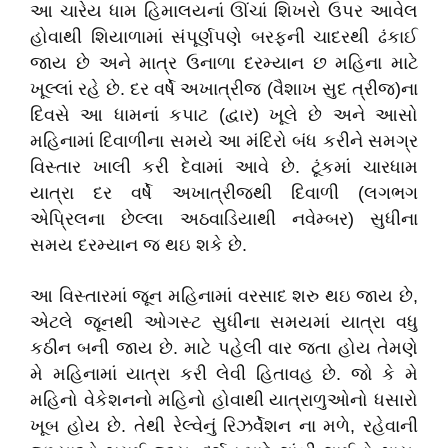
આ ચારેય ધામ હિમાલયનાં ઊંચાં શિખરો ઉપર આવેલ
હોવાથી શિયાળામાં સંપૂર્ણપણે બરફની ચાદરથી ઢંકાઈ
જાય છે અને માત્ર ઉનાળા દરમ્યાન છ મહિના માટે
ખૂલ્લાં રહે છે. દર વર્ષે અખાત્રીજ (વૈશાખ સુદ ત્રીજ)ના
દિવસે આ ધામનાં કપાટ (દ્વાર) ખૂલે છે અને આસો
મહિનામાં દિવાળીના સમયે આ મંદિરો બંધ કરીને સમગ્ર
વિસ્તાર ખાલી કરી દેવામાં આવે છે. ટૂંકમાં ચારધામ
યાત્રા દર વર્ષે અખાત્રીજથી દિવાળી (લગભગ
એપ્રિલના છેલ્લા અઠવાડિયાથી નવેમ્બર) સુધીના
સમય દરમ્યાન જ થઇ શકે છે.
આ વિસ્તારમાં જૂન મહિનામાં વરસાદ શરુ થઇ જાય છે,
એટલે જૂનથી ઓગસ્ટ સુધીના સમયમાં યાત્રા વધુ
કઠીન બની જાય છે. માટે પહેલી વાર જતા હોય તેમણે
મે મહિનામાં યાત્રા કરી લેવી હિતાવહ છે. જો કે મે
મહિનો વેકેશનનો મહિનો હોવાથી યાત્રાળુઓનો ધસારો
ખૂબ હોય છે. તેથી રેલ્વેનું રિઝર્વેશન ના મળે, રહેવાની