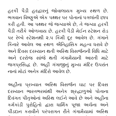
હરકી પૈડી હરદ્વારનું જોવાલાયક મુખ્ય સ્થળ છે.
ભગવાન વિષ્ણુએ એક પથ્થર પર પોતાનાં પગલાંની છાપ
કરી હતી. આ પથ્થર જે જગ્યાએ છે, તે જગ્યા હરકી
પૈડી તરીકે ઓળખાય છે. હરકી પૈડી મેઈન સ્ટેશન રોડ
પર રેલ્વે સ્ટેશનથી ૨.૫ કિમી દૂર આવેલ છે. ગંગાને
કિનારે આવેલ આ સ્થળ ઐતિહાસિક મહત્વ ધરાવે છે
અને દિવસ દરમ્યાન થતી અસ્થિ વિસર્જનની વિધિ માટે
અને દરરોજ સાંજે થતી ગંગામૈયાની આરતી માટે
જગપ્રસિદ્ધ છે. અહીં ગંગાજીનું મુખ્ય મંદિર ઉપરાંત
નાનાં મોટાં અનેક મંદિરો આવેલ છે.
અહીંના પ્રખ્યાત અસ્થિ વિસર્જન ઘાટ પર દિવસ
દરમ્યાન ભારતભરમાંથી અનેક શ્રદ્ધાળુઓ પોતાના
દિવંગત પીતૃઓનાં અસ્થિ લઈને આવે છે અને અહીંના
કર્મકાંડી પુરોહિતો દ્વારા ધાર્મિક પૂજા અર્ચના અને
પીંડદાન કરાવીને પરંપરાગત રીતે ગંગામૈયામાં અસ્થિ