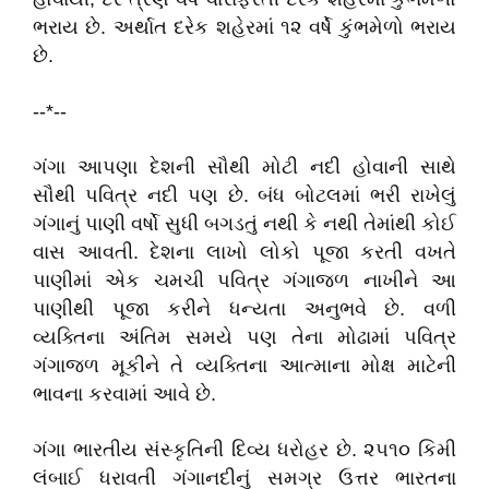
ભરાય છે. અર્થાત દરેક શહેરમાં ૧૨ વર્ષે કુંભમેળો ભરાય
છે.
--*--
ગંગા આપણા દેશની સૌથી મોટી નદી હોવાની સાથે
સૌથી પવિત્ર નદી પણ છે. બંધ બોટલમાં ભરી રાખેલું
ગંગાનું પાણી વર્ષો સુધી બગડતું નથી કે નથી તેમાંથી કોઈ
વાસ આવતી. દેશના લાખો લોકો પૂજા કરતી વખતે
પાણીમાં એક ચમચી પવિત્ર ગંગાજળ નાખીને આ
પાણીથી પૂજા કરીને ધન્યતા અનુભવે છે. વળી
વ્યક્તિના અંતિમ સમયે પણ તેના મોઢામાં પવિત્ર
ગંગાજળ મૂકીને તે વ્યક્તિના આત્માના મોક્ષ માટેની
ભાવના કરવામાં આવે છે.
ગંગા ભારતીય સંસ્કૃતિની દિવ્ય ધરોહર છે. ૨૫૧૦ કિમી
લંબાઈ ધરાવતી ગંગાનદીનું સમગ્ર ઉત્તર ભારતના