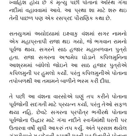
ખ્વાહિશ હોય છે કે મૃત્યુ પછી પોતાનાં અસ્થિ ગંગા
નદીમાં વહાવવામાં આવે. આ પ્રથા શા માટે શરુ થઇ
તેની પાછળ પણ એક રસપ્રદ પૌરાણિક કથા છે.
સતયુગમાં અયોધ્યામાં ઇક્ષ્વાકુ વંશમાં સગર નામનો
એક મહાપ્રતાપી રાજા થઇ ગયો, જે ભગવાન રામનો
પૂર્વજ થાય. સગરને સાઠ હજાર મહાબળવાન પુત્રો
હતા. રાજા સગરના અશ્વમેઘ ઘોડાને કપિલમુનિના
આશ્રમમાં બાંધેલો જોઇને આ સાઠ હજાર પુત્રોએ
કપિલમુની પર હુમલો કર્યો. પરંતુ કપિલમુનીએ પોતાના
તપોબળથી આ તમામને બાળીને ભસ્મ કરી દીધા.
તે પછી આ વંશના વારસોએ ઘણું તપ કરીને પોતાના
પૂર્વજોની સદગતી માટે પ્રયત્ન કર્યા, પરંતુ તેઓ સફળ
થયા નહિ. છેવટે સગરના પ્રપૌત્ર ભગીરથે પોતાના
પૂર્વજોના ઉદ્ધાર માટે ગંગા નદીને સ્વર્ગમાંથી ધરતી પર
ઉતારવા વર્ષો સુધી આકરું તપ કર્યું. અંતે પ્રસન્ન થયેલ