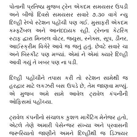
પોતાની પ્રતિષ્ઠા મુજબ ટ્રેન એકદમ સમયસર ઉપડી
અને બીજે દિવસે સમયસર સવારે ૭.૩૦ વાગે ન્યુ
દિલ્હી રેલ્વે સ્ટેશન પહોંચી પણ ગઈ. મુસાફરી એકદમ
કમ્ફર્ટેબલ અને આનંદદાયક રહી. ટ્રેનના કેટરિંગ
સ્ટાફ દ્વારા મિનરલ વોટર, જ્યુસ, સ્નેક્સ, સૂપ, ડીનર,
આઈસ્ક્રીમ વિગેરે આવે જ જતું હતું. છેવટે સવારે ચા
અને બિસ્કીટ પણ મળ્યાં. એમાં ને એમાં ક્યારે દિલ્હી
આવી ગયું તે ખબર પણ ના પડી.
દિલ્હી પહોંચીને તપાસ કરી તો સ્ટેશન સામેથી જ
હરદ્વાર માટે લકઝરી બસ ઉપડે છે, તેમ જાણવા મળ્યું.
એ મુજબ અમે સામે આવેલ ટ્રાવેલ કંપનીની
ઓફિસમાં પહોંચ્યા.
ટ્રાવેલ કંપનીનો સંચાલક કુશળ માર્કેટિંગ મેનેજર હતો,
એટલે તેણે અમારી પેસેન્જર સંખ્યા અને પ્રવાસની
જરૂરિયાતો જાણીને અમને દિલ્હીથી જ ડિઝાયર