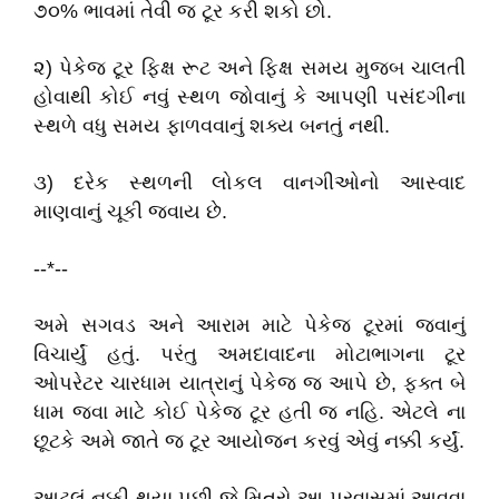
૭૦% ભાવમાં તેવી જ ટૂર કરી શકો છો.
૨) પેકેજ ટૂર ફિક્ષ રૂટ અને ફિક્ષ સમય મુજબ ચાલતી
હોવાથી કોઈ નવું સ્થળ જોવાનું કે આપણી પસંદગીના
સ્થળે વધુ સમય ફાળવવાનું શક્ય બનતું નથી.
૩) દરેક સ્થળની લોકલ વાનગીઓનો આસ્વાદ
માણવાનું ચૂકી જવાય છે.
--*--
અમે સગવડ અને આરામ માટે પેકેજ ટૂરમાં જવાનું
વિચાર્યું હતું. પરંતુ અમદાવાદના મોટાભાગના ટૂર
ઓપરેટર ચારધામ યાત્રાનું પેકેજ જ આપે છે, ફક્ત બે
ધામ જવા માટે કોઈ પેકેજ ટૂર હતી જ નહિ. એટલે ના
છૂટકે અમે જાતે જ ટૂર આયોજન કરવું એવું નક્કી કર્યું.
આટલું નક્કી થયા પછી જે મિત્રો આ પ્રવાસમાં આવવા