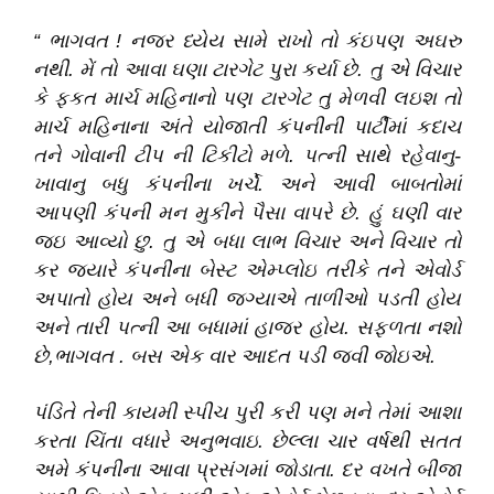
“
ભાગવત ! નજર ધ્યેય સામે રાખો તો કંઇપણ અઘરુ
નથી
.
મેં તો આવા ઘણા ટારગેટ પુરા કર્યા છે
.
તુ એ વિચાર
કે ફકત માર્ચ મહિનાનો પણ ટારગેટ તુ મેળવી લઇશ તો
માર્ચ મહિનાના અંતે યોજાતી કંપનીની પાર્ટીમાં કદાચ
તને ગોવાની ટીપ ની ટિકીટો મળે
.
પત્ની સાથે રહેવાનુ-
ખાવાનુ બધુ કંપનીના ખર્ચે
.
અને આવી બાબતોમાં
આપણી કંપની મન મુકીને પૈસા વાપરે છે
.
હું ઘણી વાર
જઇ આવ્યો છુ
.
તુ એ બધા લાભ વિચાર અને વિચાર તો
કર જયારે કંપનીના બેસ્ટ એમ્પ્લોઇ તરીકે તને એવોર્ડ
અપાતો હોય અને બધી જગ્યાએ તાળીઓ પડતી હોય
અને તારી પત્ની આ બધામાં હાજર હોય
.
સફળતા નશો
છે,ભાગવત
.
બસ એક વાર આદત પડી જવી જોઇએ
.
પંડિતે તેની કાયમી સ્પીચ પુરી કરી પણ મને તેમાં આશા
કરતા ચિંતા વધારે અનુભવાઇ
.
છેલ્લા ચાર વર્ષથી સતત
અમે કંપનીના આવા પ્રસંગમાં જોડાતા
.
દર વખતે બીજા