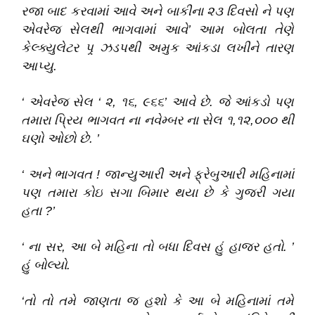
રજા બાદ કરવામાં આવે અને બાકીના ૨૩ દિવસો ને પણ
એવરેજ સેલથી ભાગવામાં આવે
’
આમ બોલતા તેણે
કેલ્ક્યુલેટર પર્‍ ઝડપથી અમુક આંકડા લખીને તારણ
આપ્યુ
.
‘
એવરેજ સેલ
‘
૨,
૧૬,
૯૬૬
’
આવે છે
.
જે આંકડો પણ
તમારા પ્રિય ભાગવત ના નવેમ્બર ના સેલ ૧,૧૨,૦૦૦ થી
ઘણો ઓછો છે
.
’
‘
અને ભાગવત ! જાન્યુઆરી અને ફ્રેબુઆરી મહિનામાં
પણ તમારા કોઇ સગા બિમાર થયા છે કે ગુજરી ગયા
હતા ?
’
‘
ના સર, આ બે મહિના તો બધા દિવસ હું હાજર હતો
.
’
હું બોલ્યો
.
‘
તો તો તમે જાણતા જ હશો કે આ બે મહિનામાં તમે