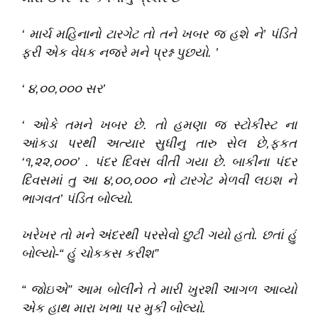
‘
માર્ચ મહિનાનો ટારગેટ તો તને ખબર જ હશે ને
’
પંડિતે
ફરી એક વેધક નજરે મને પ્રશ્ન પુછયો
.
’
‘
૪,૦૦,૦૦૦ સર
’
‘
ઓકે તમને ખબર છે
.
તો હમણા જ સ્ટોકીસ્ટ ના
આંકડા પરથી અત્યાર સુધીનુ તારુ સેલ છે,ફકત
‘
૧,૨૨,૦૦૦
’
.
પંદર દિવસ વીતી ગયા છે
.
બાકીના પંદર
દિવસમાં તુ આ ૪,૦૦,૦૦૦ નો ટારગેટ મેળવી લઇશ ને
ભાગવત
’
પંડિત બોલ્યો
.
ખરેખર તો મને અંદરથી પરસેવો છુટી ગયો હતો
.
છતાં હું
બોલ્યો-
“
હું ચોકકસ કરીશ
”
“
જોઇએ
”
આમ બોલીને તે મારી ખુરશી આગળ આવ્યો
એક હાથ મારા ખભા પર મુકી બોલ્યો
.