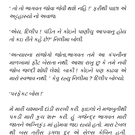
‘
તો તો ભાગવત જોવા જેવી થશે નહિ !
’
ફરીથી પાછા એ
અટ્ટહાસ્યો નો અવાજ
.
‘
એય,
દિલીપ ! પંડિત ને કોઇને પાણીચુ આપવાનુ હોય
તો કઇ રીતે કહે છે?
’
નિલીમા બોલી
.
‘
અત્યારના સંજોગો જોતા,ભાગવત તમે આ કંપનીના
માળખામાં ફીટ બેસતા નથી
.
આશા રાખુ છુ કે તમે નવી
જોબ જલ્દી શોધી લેશો
.
બાકી ! કોઇને પણ કાઢવા એ
મારો સ્વભાવ નથી
.
’
કેવુ રહ્યુ નિલીમા ? દિલીપ બોલ્યો
.
‘
પરફેકટ બોસ !
’
મેં મારી ચશ્માની દાંડી સરખી કરી
.
ફાઇલો ને મજબુતીથી
પકડી મારી કુચ શરૂ કરી
.
હું ગજેન્દ્ર ભાગવત મારી
જાતને અગ્નિકુંડ માં હોમવા જઇ રહ્યો હતો
.
મારા ટેબલ
થી બસ ત્રીસ ડગલા દુર એ સેલ્સ કેબિન હતી
.