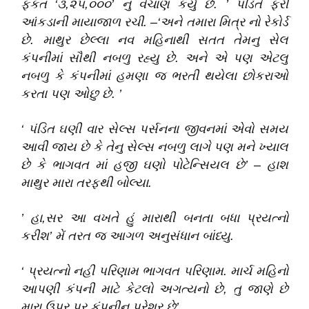
ફકત
‘
૩,૨૫,૦૦૦
’
નુ વેચાણ કર્યુ છે
.
’
પંડિતે ફરી
આંકડાની માયાજાળ રચી
.
–
‘
અને તમારા મિત્ર નો રેકોર્ડ
છે
.
માથુર છેલ્લા નવ મહિનાથી સતત તેમનુ સેલ
કંપનીમાં સૌથી નબળુ રહ્યુ છે
.
અને એ પણ એટલુ
નબળુ કે કંપનીમાં હમણા જ ભરતી થયેલા છોકરાઓ
કરતા પણ ઓછુ છે
.
’
‘
પંડિત ઘણી વાર સેલ્સ પર્સનના જીવનમાં એવો સમય
આવી જાય છે કે તેનુ સેલ્સ નબળુ લાગે પણ મને ખ્યાલ
છે કે ભાગવત માં હજી ઘણો પોટેન્સિયલ છે
’
–
હાશ
માથુર મારા તરફથી બોલ્યા
.
’
હા,સર આ વખતે હું મારાથી બનતા બધા પ્રયત્નો
કરીશ
’
મેં તરત જ આગળ અનુસંધાન બાંધ્યુ
.
‘
પ્રયત્નો નહી પરિણામ ભાગવત પરિણામ
.
માર્ચ મહિનો
આપણી કંપની માટે કેટલો અગત્યનો છે,
તુ જાણે છે
મારા ઉપર પર કંપનીનુ પ્રેશર છે
’