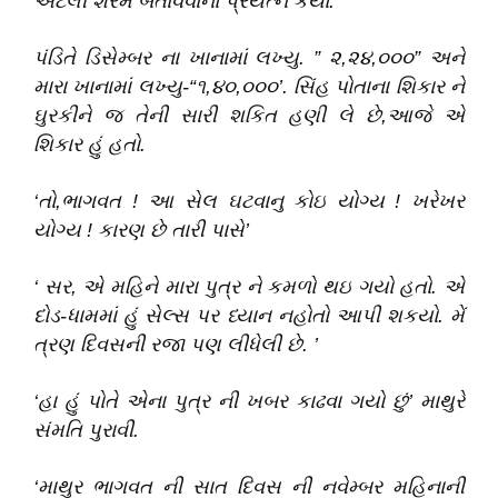
એટલી શરમ બતાવવાનો પ્રયત્ન કર્યો
.
પંડિતે ડિસેમ્બર ના ખાનામાં લખ્યુ
.
”
૨,૨૪,૦૦૦
”
અને
મારા ખાનામાં લખ્યુ-
“
૧,૪૦,૦૦૦
’
.
સિંહ પોતાના શિકાર ને
ઘુરકીને જ તેની સારી શકિત હણી લે છે,આજે એ
શિકાર હું હતો
.
‘
તો,ભાગવત ! આ સેલ ઘટવાનુ કોઇ યોગ્ય ! ખરેખર
યોગ્ય ! કારણ છે તારી પાસે
’
‘
સર,
એ મહિને મારા પુત્ર ને કમળો થઇ ગયો હતો
.
એ
દોડ-ધામમાં હું સેલ્સ પર ધ્યાન નહોતો આપી શકયો
.
મેં
ત્રણ દિવસની રજા પણ લીધેલી છે
.
’
‘
હા હું પોતે એના પુત્ર ની ખબર કાઢવા ગયો છું
’
માથુરે
સંમતિ પુરાવી
.
‘
માથુર ભાગવત ની સાત દિવસ ની નવેમ્બર મહિનાની