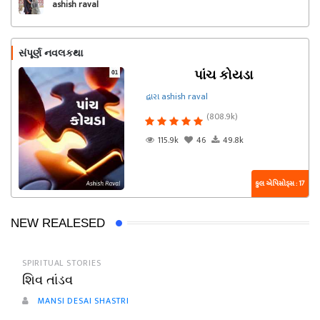
ashish raval
સંપૂર્ણ નવલકથા
પાંચ કોયડા
દ્વારા ashish raval
(808.9k)
115.9k
46
49.8k
કુલ એપિસોડ્સ : 17
NEW REALESED
SPIRITUAL STORIES
શિવ તાંડવ
MANSI DESAI SHASTRI