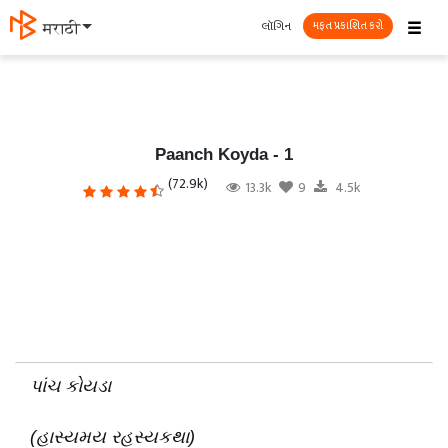
☰
લૉગિન
मराठी
મફત પ્રકાશિત કરો
Paanch Koyda - 1
(72.9k)
13.3k
9
4.5k
પાંચ કોયડા
(હાસ્યમય રહસ્યકથા)