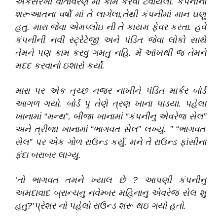
એકસરખા વાતાવરણ માં કામ કરવા ટેવાયેલા
.
કંપનીના
શરૂઆતના વર્ષો માં તે લાગેલા,તેથી કંપનીમાં માન ઘણુ
હતુ
.
મારા જેવા એમપ્લોઇ ની તે કાયમ ફેવર કરતા
.
હવે
કંપનીની નવી સ્ટ્રેટેજી અને પંડિત જેવા લોકો સાથે
તેમને પણ કામ કરવુ ગમતુ નહિ
.
મેં આંખથી જ તેમને
મદદ કરવાનો ઇશારો કર્યો
.
મારા પર એક તૃચ્છ નજર નાખીને પંડિત માર્કર બોર્ડ
આગળ ગયો
.
બોર્ડ પર્‍ તેણે ત્રણ ખાના પાડયા
.
પહેલા
ખાનામાં
“
મન્થ
”
,
બીજા ખાનામાં
“
કંપનીનુ એવરેજ સેલ
”
અને ત્રીજા ખાનામાં
“
ભાગવત સેલ
”
લખ્યું
.
”
“
ભાગવત
સેલ
”
પર એક ગોળ રાઉન્ડ કર્યુ
.
મને તે રાઉન્ડ ફાંસીના
ફંદા બરાબર લાગ્યુ
.
‘
તો ભાગવત તમને ખ્યાલ છે ? આપણી કંપનીનુ
અમદાવાદ બ્રાન્ચનુ નવેમ્બર મહિનાનુ એવરેજ સેલ શુ
હતુ?
’
પ્રેશર નો પહેલો રાઉન્ડ શરૂ થઇ ગયો હતો
.