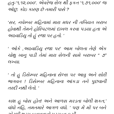
હતુ-
‘
૧,૧૨,૦૦૦
’
.
એવરેજ સેલ થી ફકત
‘
૧,૭૧,૦૦૦
’
જ
ઓછુ
.
કોઇ કારણ છે તમારી પાસે ?
‘
સર,
નવેમ્બર મહિનામાં મારા મધર ની તબિયત ખરાબ
હોવાથી તેમને હોસ્પિટલમાં દાખલ કરવા પડયા હતા એ
અઠવાડિયુ તો હું રજા પર હતો
.
’
‘
ઓકે
,અઠવાડિયુ રજા પર
’
આમ બોલતા તેણે એક
ચોથુ ખાનુ પાડી તેમાં મારા સેલની સામે બરાબર
“
૭
”
લખ્યા
.
‘
તો હુ ડિસેમ્બર મહિનાના સેલ્સ પર આવુ અને સોરી
ભાગવત ! ડિસેમ્બર મહિનાના આંકડા તને પુછવાની
તસ્દી નથી લેતો
.
’
કાશ હુ બોસ હોત! અને આળસ મરડતા બોલી શકત,
’
વાંધો નહિ,
તમતમારે આગળ વધો
.
’
પણ મેં મોં પર બને