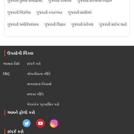
ગુજરાતી પુસ્તક સમીક્ષાઓ
ગુજરાતી રોમાંચક
ગુજરાતી કાલ્પનિક-વિજ્ઞાન
ગુજરાતી બિઝનેસ
ગુજરાતી રમતગમત
ગુજરાતી પ્રાણીઓ
ગુજરાતી જ્યોતિષશાસ્ત્ર
ગુજરાતી વિજ્ઞાન
ગુજરાતી કંઈપણ
ગુજરાતી ક્રાઇમ વાર્તા
ઉપયોગી લિંક્સ
અમારા વિશે
સંપર્ક કરો
FAQ
ગોપનીયતા નીતિ
વાપરવાના નિયમો 
વળતર નીતિ
પેપરબેક પ્રકાશિત કરો
અમને ફોલો કરો
સંપર્ક કરો