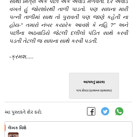
સાથી મિત્રો એક પછી એક એવોર્ડ મેળવતા
.
દર એવોર્ડ
વખતે હું જોરશોરથી તાળી પાડતો
.
પણ સાધના મારી
પત્ની તાળીમાં સાથ તો પુરાવતી પણ જાણે કહેતી ના
હોય-
“
તમારો નંબર કયારેક આવશે કે નહિ ?
”
અને
પછીના અઠવાડિયે જેટલી દલીલો પંડિત સાથે કરવી
પડતી તેટલી જ સાધના સાથે કરવી પડતી
.
-ક્રમશ
.....
આગળનું પ્રકરણ
પાંચ કોયડા (હાસ્યમય રહસ્યકથા)
આ પુસ્તકને શેર કરો:
લેખક વિશે
અનુસરો