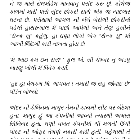
ને જ મારો રોલમોડેલ માનવાનુ પસંદ કરુ છું
.
કોલેજ
કાળમાં મારી પાસે સુંદર છોકરી સાથે એક જ યાદગાર
ઘટના છે
.
પરીક્ષામાં આગળ ની બેંચે બેસેલી છોકરીનો
પડેલો હાથરૂમાલ મેં પાછો આપેલો અને તેણે હસીને
“
થેન્ક યુ
”
કહેલુ
.
હા ઘણા લોકો એક
“
થેન્ક યુ
”
માં
આખી જિંદગી કાઢી નાખતા હોય છે
.
‘
મે આઇ કમ ઇન સર?
’
ફુલ એ
.
સી ચેમ્બર નુ અડધુ
બારણુ ખોલી મેં વિવેક કર્યો
.
‘
હા! હા વેલકમ મિ
.
ભાગવત ! તમારી જ રાહ જોવાઇ છે
’
પંડિત બોલ્યો
.
અંદર ની કેબિનમાં માથુર તેમની કાયમી સીટ પર બેઠેલા
હતા
.
માથુર હું આ કંપનીમાં આવ્યો ત્યારથી અમારા
સિનિયર હતા
.
ઘણી વખત કંપનીમાં થી મળતી ઉંચી
પોસ્ટ ની ઓફર તેમણે નકારી કાઢી હતી
.
પહેલાથી તે