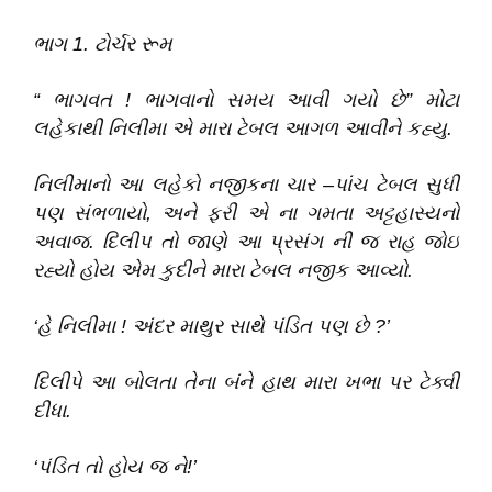
ભાગ 1
.
ટોર્ચર રૂમ
“
ભાગવત ! ભાગવાનો સમય આવી ગયો છે
”
મોટા
લહેકાથી નિલીમા એ મારા ટેબલ આગળ આવીને કહ્યુ
.
નિલીમાનો આ લહેકો નજીકના ચાર
–
પાંચ ટેબલ સુધી
પણ સંભળાયો,
અને ફરી એ ના ગમતા અટ્ટહાસ્યનો
અવાજ
.
દિલીપ તો જાણે આ પ્રસંગ ની જ રાહ જોઇ
રહ્યો હોય એમ કુદીને મારા ટેબલ નજીક આવ્યો
.
‘
હે નિલીમા ! અંદર માથુર સાથે પંડિત પણ છે ?
’
દિલીપે આ બોલતા તેના બંને હાથ મારા ખભા પર ટેક્વી
દીધા
.
‘
પંડિત તો હોય જ ને!
’