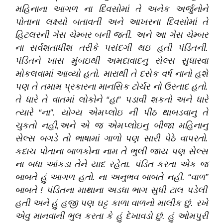
મહિનાના આગળ ના દિવસોમાં તે અનેક અર્જુનોને
પોતાના લક્ષ્યો બતાવતી અને આખરના દિવસોમાં તે
હિટલરની ગેસ ચેમ્બર બની જતી
.
અને આ ગેસ ચેમ્બર
ના સર્વશતાધીશ તરીકે પસંદગી થઇ હતી પંડિતની
.
પંડિતને ખાસ મુંબઇથી અમદાવાદનુ સેલ્સ સુધારવા
મોકલવામાં આવ્યો હતો
.
મારાથી તે દસેક વર્ષ નાનો હશે
પણ તે તમામ પ્રકારના માનસિક ટોર્ચર નો ઉસ્તાદ હતો
.
તે ધારે તે વાતમાં લોકોને
“
હા
”
પડાવી શકતો અને ધારે
ત્યારે
“
ના
”
.
યોગ્ય એમપ્લોઇ ની પીઠ થાબડવાનુ તે
ચુકતો નહી,અને એ જ એમપ્લોઇનુ બીજા મહિનાનુ
સેલ્સ બગડે તો ભાષામાં ગાળો પણ સારી પેઠે વાપરતો
.
કદાચ પોતાના બાળકોના નામ તે ભુલી જાય પણ સેલ્સ
ના બધા આંકડા તેને યાદ રહેતા
.
પંડિત કરતા એક જ
બાબતે હું આગળ હતો
.
ના અનુભવ બાબતે નહી
.
“
વાળ
”
બાબતે ! પંડિતના માથાના અડધા ભાગ સુધી ટાલ પડેલી
હતી અને હું હજી પણ ઘટ્ટ કાળા વાળનો માલીક છું
.
રખે
એવુ માનવાની ભુલ કરતા કે હું દેખાવડો છું
.
હું ઓમપુરી