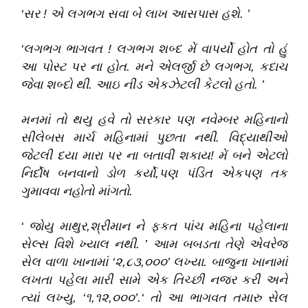
‘
સર ! એ લગભગ સવા બે લાખ આસપાસ હશે
.
’
‘
લગભગ ભાગવત ! લગભગ શબ્દ મેં વાપર્યો હોત તો હું
આ પોસ્ટ પર ના હોત
.
મને એલર્જી છે લગભગ,
કદાચ
જેવા શબ્દો થી
.
આઇ નીડ એકઝેટલી કેટલો હતો
.
’
મનમાં તો થયુ હવે તો સરકાર પણ નવેમ્બર મહિનાનો
સીલેબસ માર્ચ મહિનામાં પુછતા નથી
.
વિદ્યાથીઓ
જેટલી દયા મારા પર ના બતાવી શકાય! મેં બને એટલો
નિર્દોષ બનવાનો ડોળ કર્યો,પણ પંડિત એકપણ તક
ગુમાવવા નહોતો માંગતો
.
‘
જોયુ માથુર,શ્રીમાન ને ફકત પાંચ મહિના પહેલાના
સેલ્સ વિશે ખ્યાલ નથી
.
’
આમ બબડતા તેણે એવરેજ
સેલ વાળા ખાનામાં
‘
૨,૮૩,૦૦૦
’
લખ્યા
.
બાજુના ખાનામાં
લખતા પહેલા મારી સામે એક તિચ્છી નજર કરી અને
ત્યાં લખ્યુ,
‘
૧,૧૨,૦૦૦
’
.
‘
તો આ ભાગવત
તમારુ સેલ