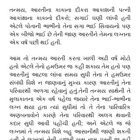
તન્મય, આરતીના કાકાના દીકરા આકાશની પત્ની
આકાંક્ષાના કાકાનો દીકરો; સગાઈ ઘણી લાંબી હતી
એટલે પોતાની ભાભીનો તેના સગા ભાઈ સિવાયનો પણ
એક બીજો ભાઈ છે તેની જાણ આરતીને તેમના લગ્નના
એક વર્ષ પછી થઈ હતી.
આમ તો તન્મય આરતી કરતા ખાલી અઢી વર્ષ મોટો
હતો એટલે તેનો હમઉમર જ કહી શકાય તેમ હતો પણ
આરતીનું આટલા લાંબા સમય સુધી તેના તે હમઉમર
સંબંધી વિશે ન જાણવાનું મુખ્ય કારણ આરતીનું તેના
પરિવારથી અળગા રહેવાનું હતું.તેની તન્મય સાથેની તે
મુલાકાતના એક વર્ષ પહેલા જ્યારે તેના ભાઈ-ભાભીના
લગ્ન થયા હતા ત્યાં સુધીમાં તો તે તેના પારિવારિક
અણબનાવોને કારણે તેના પરિવારથી અલગ થવાની
કદાર સુધી આવી પહોંચી હતી; અને એટલે જ જે
લગ્નમાં તે તન્મય વિશે બહુ આસાનીથી જાણી શકતી
હતી તે લગ્નમાં તેની હાજરી બસ નામ પૂરતી જ રહી