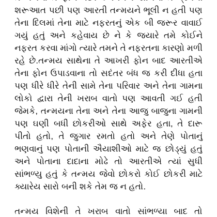
શરૂઆત પછી પણ આરતી તન્મયને ભૂલી ન હતી પણ
તેના દિલમાં તેના માટે નફરતનું એક બી જરૂર વાવાઈ
ગયું હતું અને કહેવાય છે ને કે જ્યારે તમે કોઈને
નફરત કરવા માંગો ત્યારે તમને તે નફરતના કારણો મળી
રહે છે.તન્મય સાથેના તે આખરી ફોન બાદ આરતીએ
તેના ફોન ઉપાડવાના તો સદંતર બંધ જ કરી દીધા હતા
પણ ધીરે ધીરે તેની સામે તેના પરિવાર અને તેના ગામના
લોકો દ્વારા તેની ખરાબ વાતો પણ આવતી ગઈ હતી
જેમકે, તન્મયના તેના અને તેના આજુ બાજુના ગામની
પણ ઘણી બધી છોકરીઓ સાથે અફેર હતા, તે દારૂ
પીતો હતો, તે જુગાર રમતો હતો અને તેણે પોતાનું
ભણવાનું પણ પોતાની ઐયાશીઓ માટે જ છોડ્યું હતું
અને પોતાના દાદાના મોઢે તો આરતીએ ત્યાં સુધી
સાંભળ્યુ હતું કે તન્મય જેવો છોકરો કોઈ છોકરી માટે
ક્યારેય સારો બની શકે તેમ જ ન હતો.
તન્મય વિશેની તે ખરાબ વાતો સાંભળ્યા બાદ તો