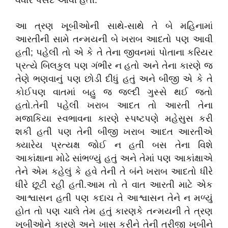
વધારે પસંદ આવી હતી.
આ ત્રણ ખૂબીઓની સાથે-સાથે તે બે મહિનામાં
આરતીની સામે તન્મયની બે ખરાબ આદતો પણ આવી
હતી; પહેલી તો એ કે તે તેના જીવનમાં પોતાના કરિયર
પ્રત્યે બિલકુલ પણ ગંભીર ન હતો અને તેના કારણે જ
તેણે ભણવાનું પણ છોડી દીધું હતું અને બીજી એ કે તે
કોઈપણ વાતમાં બહુ જ જલ્દી ગુસ્સે થઈ જતો
હતો.તેની પહેલી ખરાબ આદત તો આરતી તેના
મજાકિયા સ્વભાવના કારણે સ્પષ્ટપણે મહેસુસ કરી
શકી હતી પણ તેની બીજી ખરાબ આદત આરતીએ
ક્યારેય પ્રત્યક્ષ જોઈ ન હતી બસ તેના વિશે
આકાંક્ષાના મોઢે સાંભળ્યું હતું અને તેમાં પણ આકાંક્ષાએ
તેને એમ કહેલું કે હવે તેની તે બંને ખરાબ આદતો ધીરે
ધીરે છૂટી રહી હતી.આમ તો તે વાત આરતી માટે એક
આશ્વાસન હતી પણ કદાચ તે આશ્વાસન તેને ન મળ્યું
હોત તો પણ ચાલે તેમ હતું કારણકે તન્મયની તે ત્રણ
ખૂબીઓને કારણે અને ખાસ કરીને તેની ત્રીજી ખૂબીને