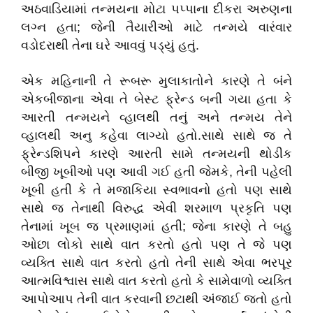
અઠવાડિયામાં તન્મયના મોટા પપ્પાના દીકરા અરુણના
લગ્ન હતા; જેની તૈયારીઓ માટે તન્મયે વારંવાર
વડોદરાથી તેના ઘરે આવવું પડ્યું હતું.
એક મહિનાની તે રૂબરૂ મુલાકાતોને કારણે તે બંને
એકબીજાના એવા તે બેસ્ટ ફ્રેન્ડ બની ગયા હતા કે
આરતી તન્મયને વ્હાલથી તનું અને તન્મય તેને
વ્હાલથી અનુ કહેવા લાગ્યો હતો.સાથે સાથે જ તે
ફ્રેન્ડશિપને કારણે આરતી સામે તન્મયની થોડીક
બીજી ખૂબીઓ પણ આવી ગઈ હતી જેમકે, તેની પહેલી
ખૂબી હતી કે તે મજાકિયા સ્વભાવનો હતો પણ સાથે
સાથે જ તેનાથી વિરુદ્ધ એવી શરમાળ પ્રકૃતિ પણ
તેનામાં ખૂબ જ પ્રમાણમાં હતી; જેના કારણે તે બહુ
ઓછા લોકો સાથે વાત કરતો હતો પણ તે જે પણ
વ્યક્તિ સાથે વાત કરતો હતો તેની સાથે એવા ભરપૂર
આત્મવિશ્વાસ સાથે વાત કરતો હતો કે સામેવાળો વ્યક્તિ
આપોઆપ તેની વાત કરવાની છટાથી અંજાઈ જતો હતો