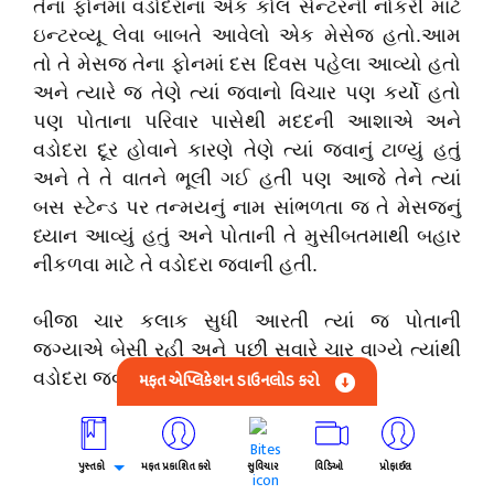
તેના ફોનમા વડોદરાના એક કોલ સેન્ટરની નોકરી માટે
ઇન્ટરવ્યૂ લેવા બાબતે આવેલો એક મેસેજ હતો.આમ
તો તે મેસજ તેના ફોનમાં દસ દિવસ પહેલા આવ્યો હતો
અને ત્યારે જ તેણે ત્યાં જવાનો વિચાર પણ કર્યો હતો
પણ પોતાના પરિવાર પાસેથી મદદની આશાએ અને
વડોદરા દૂર હોવાને કારણે તેણે ત્યાં જવાનું ટાળ્યું હતું
અને તે તે વાતને ભૂલી ગઈ હતી પણ આજે તેને ત્યાં
બસ સ્ટેન્ડ પર તન્મયનું નામ સાંભળતા જ તે મેસજનું
ધ્યાન આવ્યું હતું અને પોતાની તે મુસીબતમાથી બહાર
નીકળવા માટે તે વડોદરા જવાની હતી.
બીજા ચાર કલાક સુધી આરતી ત્યાં જ પોતાની
જગ્યાએ બેસી રહી અને પછી સવારે ચાર વાગ્યે ત્યાંથી
વડોદરા જવાની બસમાં બેસી ગઈ.
મફત એપ્લિકેશન ડાઉનલોડ કરો
સવારે સાત વાગ્યે આરતી વડોદરા બસ સ્ટેન્ડમાં હતી.
પુસ્તકો
મફત પ્રકાશિત કરો
સુવિચાર
વિડિઓ
પ્રોફાઈલ
***