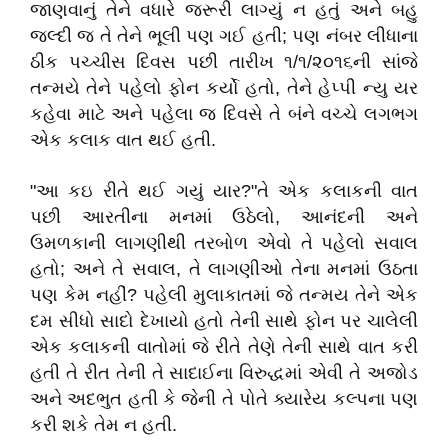
જાણવાનું તેને વધારે જરૂરી લાગ્યું ન હતું અને બહુ
જલ્દી જ તે તેને ભૂલી પણ ગઈ હતી; પણ નંબર લીધાના
ઠીક પચ્ચીસ દિવસ પછી તારીખ ૧/૧/૨૦૧૬ની સાંજે
તન્મયે તેને પહેલો ફોન કર્યો હતો, તેને હેપ્પી ન્યુ યર
કહેવા માટે અને પહેલા જ દિવસે તે બંને વચ્ચે લગભગ
એક કલાક વાત થઈ હતી.
"આ કઇ રીતે થઈ ગયું યાર?"તે એક કલાકની વાત
પછી આરતીના મનમાં ઉઠેલો, આનંદની અને
ઉમળકાની લાગણીથી તરબોળ એવો તે પહેલો સવાલ
હતો; અને તે સવાલ, તે લાગણીઓ તેના મનમાં ઉઠતા
પણ કેમ નહીં? પહેલી મુલાકાતમાં જે તન્મય તેને એક
દમ સીધો સાદો દેખાયો હતો તેની સાથે ફોન પર ચાલેલી
એક કલાકની વાતોમાં જે રીતે તેણે તેની સાથે વાત કરી
હતી તે રીત તેની તે સાદાઈના વિરુદ્ધમાં એવી તે અજોડ
અને અદભુત હતી કે જેની તે પોતે ક્યારેય કલ્પના પણ
કરી શકે તેમ ન હતી.