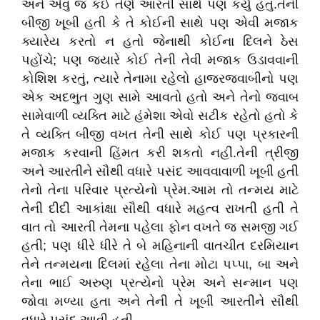
અને એવું જ કઈ તેણે આરતી સાથે પણ કર્યું હતું.તેની
બીજી ખૂબી હતી કે તે કોઈની સાથે પણ એવી મજાક
ક્યારેય કરતો ન હતો જેનાથી કોઈના દિલને ઠેસ
પહોંચે; પણ જ્યારે કોઈ તેની તેવી મજાક ઉડાવવાની
કોશિશ કરતું, ત્યારે તેનામા રહેલો હાજરજવાબીનો પણ
એક અદભુત ગુણ સામે આવતો હતો અને તેનો જવાબ
સામેવાળી વ્યક્તિ માટે હંમેશા એવો સટીક રહેતો હતો કે
તે વ્યક્તિ બીજી વખત તેની સાથે કોઈ પણ પ્રકારની
મજાક કરવાની હિંમત કરી શકતો નહીં.તેની ત્રીજી
અને આરતીને સૌથી વધારે પસંદ આવવાવાળી ખૂબી હતી
તેનો તેના પરિવાર પ્રત્યેનો પ્રેમ.આમ તો તન્મય માટે
તેની દીદી આકાંક્ષા સૌથી વધારે મહત્વ રાખતી હતી તે
વાત તો આરતી તેમના પહેલા ફોન વખતે જ સમજી ગઈ
હતી; પણ ધીરે ધીરે તે બે મહિનાની વાતચીત દરમિયાન
તેને તન્મયના દિલમાં રહેલા તેના મોટા પપ્પા, બા અને
તેના ભાઈ અરુણ પ્રત્યેનો પ્રેમ અને સન્માન પણ
જોવા મળ્યા હતા અને તેની તે ખૂબી આરતીને સૌથી