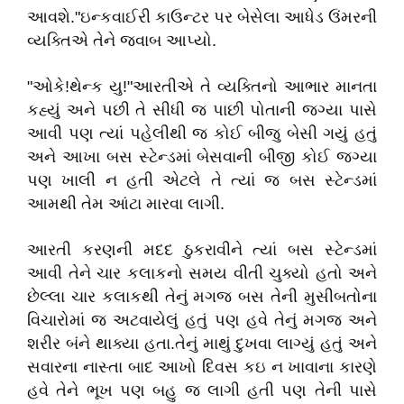
આવશે."ઇન્કવાઈરી કાઉન્ટર પર બેસેલા આધેડ ઉંમરની
વ્યક્તિએ તેને જવાબ આપ્યો.
"ઓકે!થેન્ક યુ!"આરતીએ તે વ્યક્તિનો આભાર માનતા
કહ્યું અને પછી તે સીધી જ પાછી પોતાની જગ્યા પાસે
આવી પણ ત્યાં પહેલીથી જ કોઈ બીજુ બેસી ગયું હતું
અને આખા બસ સ્ટેન્ડમાં બેસવાની બીજી કોઈ જગ્યા
પણ ખાલી ન હતી એટલે તે ત્યાં જ બસ સ્ટેન્ડમાં
આમથી તેમ આંટા મારવા લાગી.
આરતી કરણની મદદ ઠુકરાવીને ત્યાં બસ સ્ટેન્ડમાં
આવી તેને ચાર કલાકનો સમય વીતી ચુક્યો હતો અને
છેલ્લા ચાર કલાકથી તેનું મગજ બસ તેની મુસીબતોના
વિચારોમાં જ અટવાયેલું હતું પણ હવે તેનું મગજ અને
શરીર બંને થાક્યા હતા.તેનું માથું દુખવા લાગ્યું હતું અને
સવારના નાસ્તા બાદ આખો દિવસ કઇ ન ખાવાના કારણે
હવે તેને ભૂખ પણ બહુ જ લાગી હતી પણ તેની પાસે