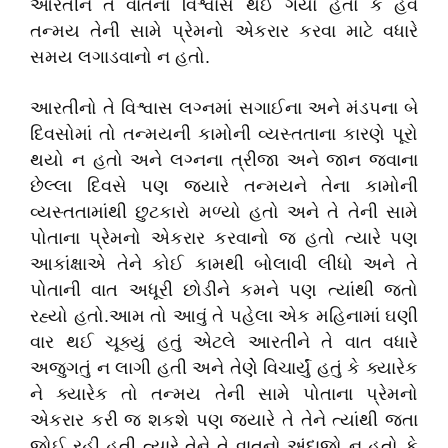
આરતીને તે વાતનો વિશ્વાસ થઈ ગયો હતો કે હવે
તન્મય તેની સામે પ્રેમનો એકરાર કરવા માટે વધારે
સમય લગાડવાનો ન હતો.
આરતીનો તે વિશ્વાસ લગ્નમાં સગાઈના અને મંડપના બે
દિવસોમાં તો તન્મયની કામોની વ્યસ્તતાના કારણે પૂરો
થયો ન હતો અને લગ્નના ત્રીજા અને જાન જવાના
છેલ્લા દિવસે પણ જ્યારે તન્મયને તેના કામોની
વ્યસ્તતામાંથી છુટકારો મળ્યો હતો અને તે તેની સામે
પોતાના પ્રેમનો એકરાર કરવાનો જ હતો ત્યારે પણ
આકાંક્ષાએ તેને કોઈ કામથી બોલાવી લીધો અને તે
પોતાની વાત અધૂરી છોડીને કમને પણ ત્યાંથી જતો
રહ્યો હતો.આમ તો આવું તે પહેલા એક મહિનામાં ઘણી
વાર થઈ ચૂક્યું હતું એટલે આરતીને તે વાત વધારે
અજુગતું ન લાગી હતી અને તેણેે વિચાર્યું હતું કે ક્યારેક
ને ક્યારેક તો તન્મય તેની સામે પોતાના પ્રેમનો
એકરાર કરી જ શકશે પણ જ્યારે તે તેને ત્યાંથી જતા
જોઈ રહી હતી ત્યારે તેને તે વાતનો અંદાજો ન હતો કે