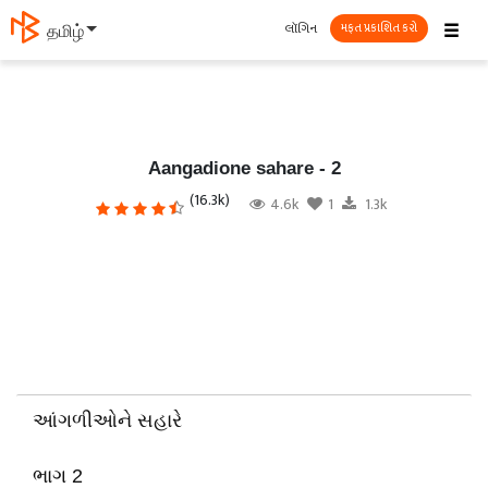
☰
લૉગિન
தமிழ்
મફત પ્રકાશિત કરો
Aangadione sahare - 2
(16.3k)
4.6k
1
1.3k
આંગળીઓને સહારે
ભાગ 2