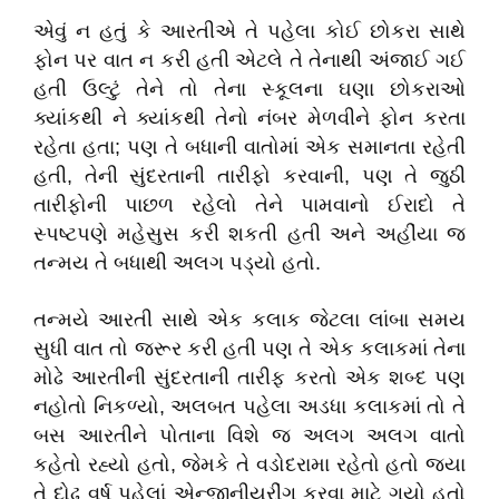
એવું ન હતું કે આરતીએ તે પહેલા કોઈ છોકરા સાથે
ફોન પર વાત ન કરી હતી એટલે તે તેનાથી અંજાઈ ગઈ
હતી ઉલ્ટું તેને તો તેના સ્કૂલના ઘણા છોકરાઓ
ક્યાંકથી ને ક્યાંકથી તેનો નંબર મેળવીને ફોન કરતા
રહેતા હતા; પણ તે બધાની વાતોમાં એક સમાનતા રહેતી
હતી, તેની સુંદરતાની તારીફો કરવાની, પણ તે જુઠી
તારીફોની પાછળ રહેલો તેને પામવાનો ઈરાદો તે
સ્પષ્ટપણે મહેસુસ કરી શકતી હતી અને અહીંયા જ
તન્મય તે બધાથી અલગ પડ્યો હતો.
તન્મયે આરતી સાથે એક કલાક જેટલા લાંબા સમય
સુધી વાત તો જરૂર કરી હતી પણ તે એક કલાકમાં તેના
મોઢે આરતીની સુંદરતાની તારીફ કરતો એક શબ્દ પણ
નહોતો નિકળ્યો, અલબત પહેલા અડધા કલાકમાં તો તે
બસ આરતીને પોતાના વિશે જ અલગ અલગ વાતો
કહેતો રહ્યો હતો, જેમકે તે વડોદરામા રહેતો હતો જ્યા
તે દોઢ વર્ષ પહેલાં એન્જીનીયરીંગ કરવા માટે ગયો હતો