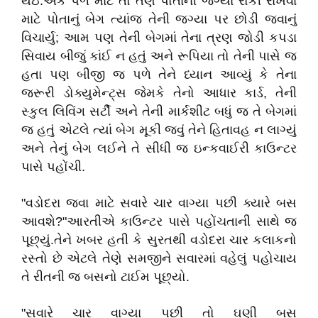
થઇ.એક પળ માટે તો તેણે પોતાની જગ્યા રોકી રાખવા
માટે પોતાનું બેગ ત્યાંજ તેની જગ્યા પર છોડી જવાનું
વિચાર્યુ; આમ પણ તેની બેગમાં તેના ત્રણ જોડી કપડા
સિવાય બીજું કાંઈ ન હતું અને રૂપિયા તો તેની પાસે જ
હતા પણ બીજી જ પળે તેને ધ્યાન આવ્યું કે તેના
જરૂરી ડોક્યુમેન્ટ્સ જેમકે તેનો આધાર કાર્ડ, તેની
સ્કુલ લિવિંગ સર્ટી અને તેની માર્કશીટ બધું જ તે બેગમાં
જ હતું એટલે ત્યાં બેગ મૂકી જવું તેને હિતાવહ ન લાગ્યું
અને તેનું બેગ લઈને તે સીધી જ ઇન્કવાઈરી કાઉન્ટર
પાસે પહોંચી.
"વડોદરા જવા માટે સવારે ચાર વાગ્યા પછી ક્યારે બસ
આવશે?"આરતીએ કાઉન્ટર પાસે પહોંચતાની સાથે જ
પૂછ્યું.તેને ખબર હતી કે સુરતથી વડોદરા ચાર કલાકનો
રસ્તો છે એટલે તેણે સમજીને સવારમાં વહેલું પહોચાય
તે રીતની જ બસનો ટાઈમ પૂછ્યો.
"સવારે ચાર વાગ્યા પછી તો ઘણી બસ