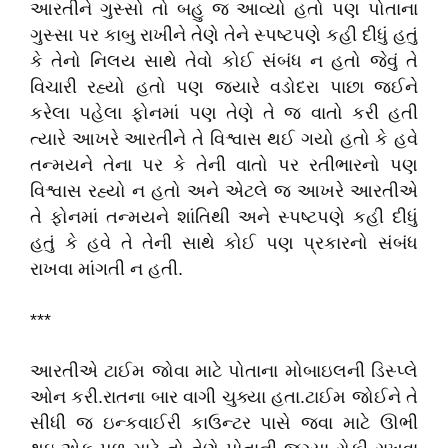
આરતીને ગુસ્સો તો બહુ જ આવ્યો હતો પણ પોતાના
ગુસ્સા પર કાબુ રાખીને તેણે તેને સ્પષ્ટપણે કહી દીધું હતું
કે તેનો નિલય સાથે તેવો કોઈ સંબંધ ન હતો જેવું તે
વિચારી રહ્યો હતો પણ જ્યારે વડોદરા પાછા જઈને
કરેલા પહેલા ફોનમાં પણ તેણે તે જ વાતો કરી હતી
ત્યારે આખરે આરતીને તે વિશ્વાસ થઈ ગયો હતો કે હવે
તન્મયને તેના પર કે તેની વાતો પર રતીભારનો પણ
વિશ્વાસ રહ્યો ન હતો અને એટલે જ આખરે આરતીએ
તે ફોનમાં તન્મયને શાંતિથી અને સ્પષ્ટપણે કહી દીધું
હતું કે હવે તે તેની સાથે કોઈ પણ પ્રકારનો સંબંધ
રાખવા માંગતી ન હતી.
***
આરતીએ ટાઈમ જોવા માટે પોતાના મોબાઇલની ડિસ્પ્લે
ઓન કરી.રાતના બાર વાગી ચુક્યા હતા.ટાઈમ જોઈને તે
સીધી જ ઇન્કવાઈરી કાઉન્ટર પાસે જવા માટે ઊભી