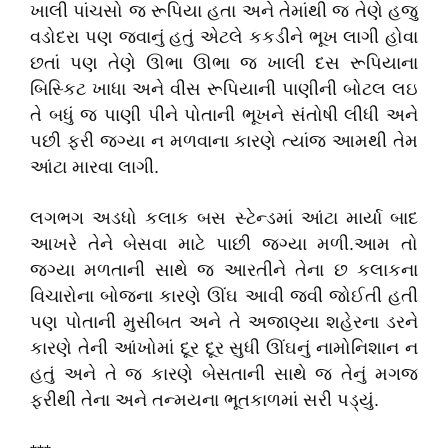
ખાલી પાંચસો જ રૂપિયા હતા અને તેમાંથી જ તેણે હજુ
વડોદરા પણ જવાનું હતું એટલે કકડીને ભૂખ લાગી હોવા
છતાં પણ તેણે ઊભા ઊભા જ ખાલી દસ રૂપિયાના
બિસ્કિટ ખાધા અને વીસ રૂપિયાની પાણીની બોટલ લઇ
તે બધું જ પાણી પીને પોતાની ભૂખને સંતોષી લીધી અને
પછી ફરી જગ્યા ન મળવાના કારણે ત્યાંજ આમથી તેમ
આંટા મારવા લાગી.
લગભગ અડધો કલાક બસ સ્ટેન્ડમાં આંટા માર્યા બાદ
આખરે તેને બેસવા માટે પાછી જગ્યા મળી.આમ તો
જગ્યા મળતાની સાથે જ આરતીને તેના છ કલાકના
વિચારોના બોજના કારણે ઊંઘ આવી જવી જોઈતી હતી
પણ પોતાની મુસીબત અને તે અજાણ્યા શહેરના ડરને
કારણે તેની આંખોમાં દૂર દૂર સુધી ઊંઘનું નામોનિશાન ન
હતું અને તે જ કારણે બેસતાની સાથે જ તેનું મગજ
ફરીથી તેના અને તન્મયના ભૂતકાળમાં સરી પડ્યું.