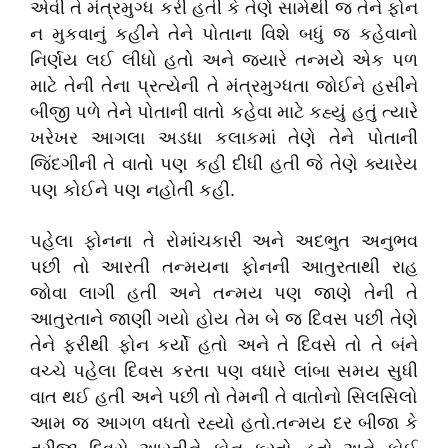
એવી તે મંત્રમુગ્ધ કરી હતી કે તેણે સામેથી જ તેને ફોન
ન મુકવાનું કહીને તેને પોતાના વિશે બધું જ કહેવાનો
નિર્ણય લઈ લીધો હતો અને જ્યારે તન્મયે એક પળ
માટે તેની તેના પ્રત્યેની તે મંત્રમુગ્ધતા જોઈને હસીને
બીજી પળે તેને પોતાની વાતો કહેવા માટે કહ્યું હતું ત્યારે
ખરેખર આગલા અડધા કલાકમાં તેણે તેને પોતાની
જિંદગીની તે વાતો પણ કહી દીધી હતી જે તેણે ક્યારેય
પણ કોઈને પણ નહોતી કહી.
પહેલા ફોનના તે રોમાંચકારી અને અદભુત અનુભવ
પછી તો આરતી તન્મયના ફોનની આતુરતાથી રાહ
જોવા લાગી હતી અને તન્મય પણ જાણે તેની તે
આતુરતાને જાણી ગયો હોય તેમ બે જ દિવસ પછી તેણે
તેને ફરીથી ફોન કર્યો હતો અને તે દિવસે તો તે બંને
વચ્ચે પહેલા દિવસ કરતા પણ વધારે લાંબા સમય સુધી
વાત થઈ હતી અને પછી તો તેમની તે વાતોનો સિલસિલો
આમ જ આગળ વધતો રહ્યો હતો.તન્મય દર બીજા કે