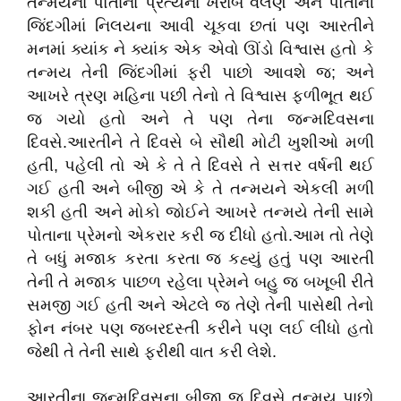
તન્મયના પોતાના પ્રત્યેના ખરાબ વલણ અને પોતાની
જિંદગીમાં નિલયના આવી ચૂકવા છતાં પણ આરતીને
મનમાં ક્યાંક ને ક્યાંક એક એવો ઊંડો વિશ્વાસ હતો કે
તન્મય તેની જિંદગીમાં ફરી પાછો આવશે જ; અને
આખરે ત્રણ મહિના પછી તેનો તે વિશ્વાસ ફળીભૂત થઈ
જ ગયો હતો અને તે પણ તેના જન્મદિવસના
દિવસે.આરતીને તે દિવસે બે સૌથી મોટી ખુશીઓ મળી
હતી, પહેલી તો એ કે તે તે દિવસે તે સત્તર વર્ષની થઈ
ગઈ હતી અને બીજી એ કે તે તન્મયને એકલી મળી
શકી હતી અને મોકો જોઈને આખરે તન્મયે તેની સામે
પોતાના પ્રેમનો એકરાર કરી જ દીધો હતો.આમ તો તેણે
તે બધું મજાક કરતા કરતા જ કહ્યું હતું પણ આરતી
તેની તે મજાક પાછળ રહેલા પ્રેમને બહુ જ બખૂબી રીતે
સમજી ગઈ હતી અને એટલે જ તેણે તેની પાસેથી તેનો
ફોન નંબર પણ જબરદસ્તી કરીને પણ લઈ લીધો હતો
જેથી તે તેની સાથે ફરીથી વાત કરી લેશે.
આરતીના જન્મદિવસના બીજા જ દિવસે તન્મય પાછો