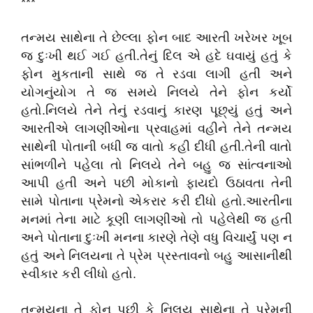
***
તન્મય સાથેના તે છેલ્લા ફોન બાદ આરતી ખરેખર ખૂબ
જ દુઃખી થઈ ગઈ હતી.તેનું દિલ એ હદે ઘવાયું હતું કે
ફોન મુકતાની સાથે જ તે રડવા લાગી હતી અને
યોગનુંયોગ તે જ સમયે નિલયે તેને ફોન કર્યો
હતો.નિલયે તેને તેનું રડવાનું કારણ પૂછ્યું હતું અને
આરતીએ લાગણીઓના પ્રવાહમાં વહીને તેને તન્મય
સાથેની પોતાની બધી જ વાતો કહી દીધી હતી.તેની વાતો
સાંભળીને પહેલા તો નિલયે તેને બહુ જ સાંત્વનાઓ
આપી હતી અને પછી મોકાનો ફાયદો ઉઠાવતા તેની
સામે પોતાના પ્રેમનો એકરાર કરી દીધો હતો.આરતીના
મનમાં તેના માટે કૂણી લાગણીઓ તો પહેલેથી જ હતી
અને પોતાના દુઃખી મનના કારણે તેણે વધુ વિચાર્યું પણ ન
હતું અને નિલયના તે પ્રેમ પ્રસ્તાવનો બહુ આસાનીથી
સ્વીકાર કરી લીધો હતો.
તન્મયના તે ફોન પછી કે નિલય સાથેના તે પ્રેમની